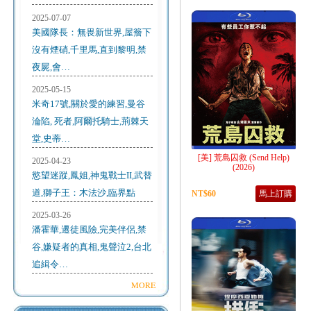
2025-07-07
美國隊長：無畏新世界,屋簷下
沒有煙硝,千里馬,直到黎明,禁
夜屍,會…
2025-05-15
米奇17號,關於愛的練習,曼谷
淪陷, 死者,阿爾托騎士,荊棘天
堂,史蒂…
[美] 荒島囚救 (Send Help)
2025-04-23
(2026)
慾望迷蹤,鳳姐,神鬼戰士II,武替
道,獅子王：木法沙,臨界點
NT$60
馬上訂購
2025-03-26
潘霍華,遷徒風險,完美伴侶,禁
谷,嫌疑者的真相,鬼聲泣2,台北
追緝令…
MORE