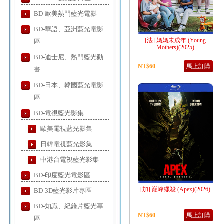
BD-歐美熱門藍光電影
BD-華語、亞洲藍光電影
[法] 媽媽未成年 (Young
區
Mothers)(2025)
BD-迪士尼、熱門藍光動
NT$60
馬上訂購
畫
BD-日本、韓國藍光電影
區
BD-電視藍光影集
歐美電視藍光影集
日韓電視藍光影集
中港台電視藍光影集
BD-印度藍光電影區
[加] 巔峰獵殺 (Apex)(2026)
BD-3D藍光影片專區
BD-知識、紀錄片藍光專
NT$60
馬上訂購
區