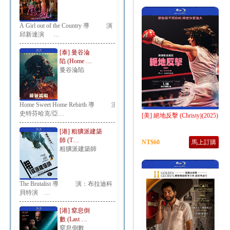
A Girl out of the Country 導 演：
邱新達演 …
[泰] 曼谷淪
陷 (Home …
曼谷淪陷
Home Sweet Home Rebirth 導 演：
史特芬哈克/亞…
[美] 絕地反擊 (Christy)(2025)
[港] 粗獷派建築
師 (T…
NT$60
馬上訂購
粗獷派建築師
The Brutalist 導 演：布拉迪科
貝特演 …
[港] 窒息倒
數 (Last …
窒息倒數