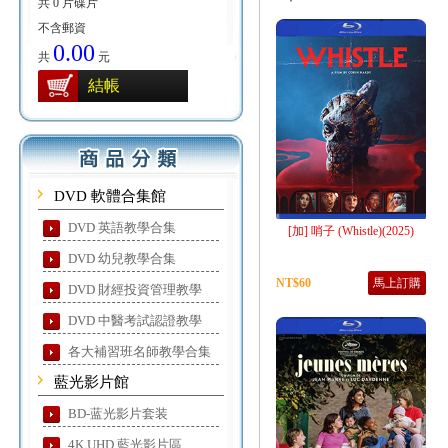
共 0 片碟片
不含郵資
0.00
共
元
結帳
DVD 軟體合集館
DVD 英語教學合集
[加] 哨子 (Whistle)(2025)
DVD 幼兒教學合集
NT$60
馬上訂購
DVD 財經投資管理教學
DVD 中醫考試認證教學
各大補習班名師教學合集
藍光影片館
BD-蓝光影片套装
4K UHD 藍光影片區