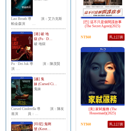
Last Breath 導 演：艾力克斯
[巴] 這不只是個間諜故事
帕金森演 …
(The Secret Agent)(2025)
[港] 破·地
NT$60
馬上訂購
獄 (Po · D…
破·地獄
Po · Dei Juk 導 演：陳茂賢
演 …
[越] 鬼
妹 (Cursed Ci…
鬼妹
Cursed Cinderella 導 演：陳友
[美] 家弒服務 (The
Housemaid)(2025)
進演 員：…
[印尼] 鬼咧
NT$60
馬上訂購
號 (Keret…