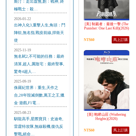
斯汀：走出虛無,創：戰神, 終
極戰士：殺…
2026-01-22
[美] 制裁者：最後一擊 (The
出神入化3,重擊人生,角頭：鬥
Punisher: One Last Kill)(2026)
陣欸,無名指,戰疫前線,捍衛天
NT$60
馬上訂購
使
2025-11-19
無名弒2,不可能的任務：最終
清算,超人,厲陰宅：最終聖事,
驚奇4超人…
2025-09-19
侏羅紀世界：重生,天作之
合,28年毀滅倒數,萬王之王,獵
金·遊戲,F1電…
2025-08-23
[英] 咆哮山莊 (Wuthering
馴龍高手,星際寶貝：史迪奇,
Heights)(2026)
雷霆特攻隊,無線殺機,復仇反
NT$60
馬上訂購
擊戰,絕命…