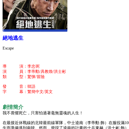
絕地逃生
Escape
導 演：李忠弼
演 員：李帝勳/具教煥/洪士彬
類 型：驚悚/冒險
發 音：韓語
字 幕：繁簡中文/英文
劇情簡介
我不畏懼死亡，只害怕過著毫無靈魂的人生！
在最接近休戰線的北韓最前線軍隊，中士逵南（李帝勳 飾）在服役滿1
生而準備逃到南韓。然而，發現了逵南的計畫的士兵東赫（洪士彬 飾