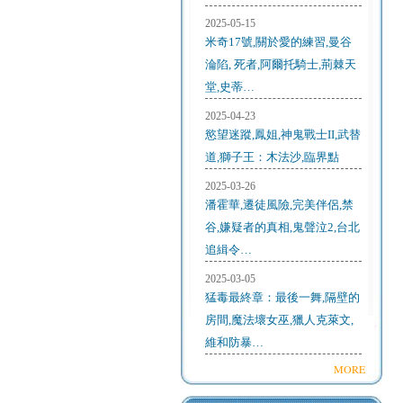
2025-05-15
米奇17號,關於愛的練習,曼谷
淪陷, 死者,阿爾托騎士,荊棘天
堂,史蒂…
2025-04-23
慾望迷蹤,鳳姐,神鬼戰士II,武替
道,獅子王：木法沙,臨界點
2025-03-26
潘霍華,遷徒風險,完美伴侶,禁
谷,嫌疑者的真相,鬼聲泣2,台北
追緝令…
2025-03-05
猛毒最終章：最後一舞,隔壁的
房間,魔法壞女巫,獵人克萊文,
維和防暴…
MORE