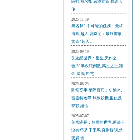
陣欸,無名指,戰疫前線,捍衛天
使
2025-11-19
無名弒2,不可能的任務：最終
清算,超人,厲陰宅：最終聖事,
驚奇4超人…
2025-09-19
侏羅紀世界：重生,天作之
合,28年毀滅倒數,萬王之王,獵
金·遊戲,F1電…
2025-08-23
馴龍高手,星際寶貝：史迪奇,
雷霆特攻隊,無線殺機,復仇反
擊戰,絕命…
2025-07-07
美國隊長：無畏新世界,屋簷下
沒有煙硝,千里馬,直到黎明,禁
夜屍,會…