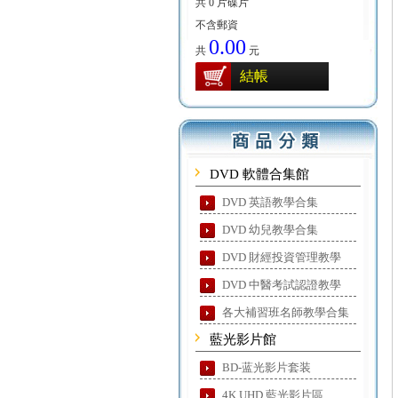
共 0 片碟片
不含郵資
0.00
共
元
結帳
DVD 軟體合集館
DVD 英語教學合集
DVD 幼兒教學合集
DVD 財經投資管理教學
DVD 中醫考試認證教學
各大補習班名師教學合集
藍光影片館
BD-蓝光影片套装
4K UHD 藍光影片區