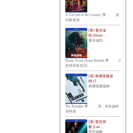
A Girl out of the Country 導 演：
邱新達演 …
[泰] 曼谷淪
陷 (Home …
曼谷淪陷
Home Sweet Home Rebirth 導 演：
史特芬哈克/亞…
[港] 粗獷派建築
師 (T…
粗獷派建築師
The Brutalist 導 演：布拉迪科
貝特演 …
[港] 窒息倒
數 (Last …
窒息倒數