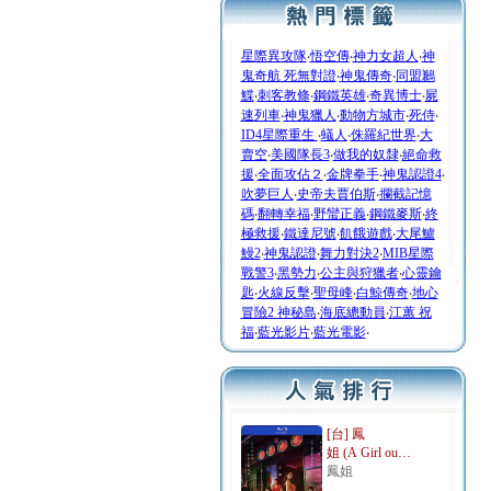
星際異攻隊
‧
悟空傳
‧
神力女超人
‧
神
鬼奇航 死無對證
‧
神鬼傳奇
‧
同盟鶼
鰈
‧
刺客教條
‧
鋼鐵英雄
‧
奇異博士
‧
屍
速列車
‧
神鬼獵人
‧
動物方城市
‧
死侍
‧
ID4星際重生
‧
蟻人
‧
侏羅紀世界
‧
大
賣空
‧
美國隊長3
‧
做我的奴隸
‧
絕命救
援
‧
全面攻佔２
‧
金牌拳手
‧
神鬼認證4
‧
吹夢巨人
‧
史帝夫賈伯斯
‧
攔截記憶
碼
‧
翻轉幸福
‧
野蠻正義
‧
鋼鐵麥斯
‧
終
極救援
‧
鐵達尼號
‧
飢餓遊戲
‧
大尾鱸
鰻2
‧
神鬼認證
‧
舞力對決2
‧
MIB星際
戰警3
‧
黑勢力
‧
公主與狩獵者
‧
心靈鑰
匙
‧
火線反擊
‧
聖母峰
‧
白鯨傳奇
‧
地心
冒險2 神秘島
‧
海底總動員
‧
江蕙 祝
福
‧
藍光影片
‧
藍光電影
‧
[台] 鳳
姐 (A Girl ou…
鳳姐