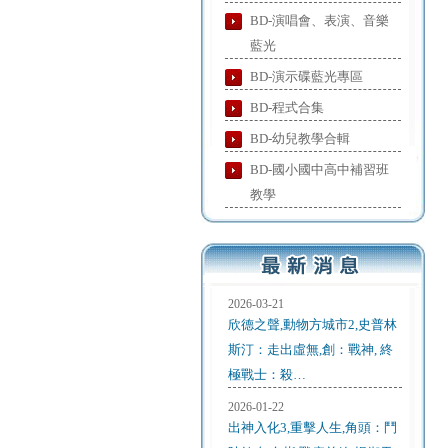
BD-演唱會、表演、音樂
藍光
BD-演示碟藍光專區
BD-程式合集
BD-幼兒教學合輯
BD-國小國中高中補習班
教學
2026-03-21
欣德之聲,動物方城市2,史普林
斯汀：走出虛無,創：戰神, 終
極戰士：殺…
2026-01-22
出神入化3,重擊人生,角頭：鬥