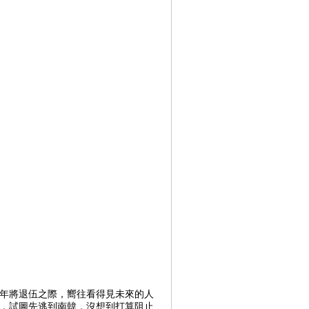
0年將退伍之際，嚮往看得見未來的人
），試圖先逃到南韓，沒想到打算阻止