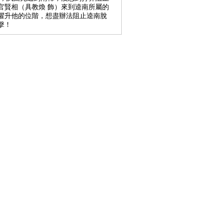
官賢相（具教煥 飾）來到逵南所屬的
擢升他的位階，想盡辦法阻止逵南脫
擊！