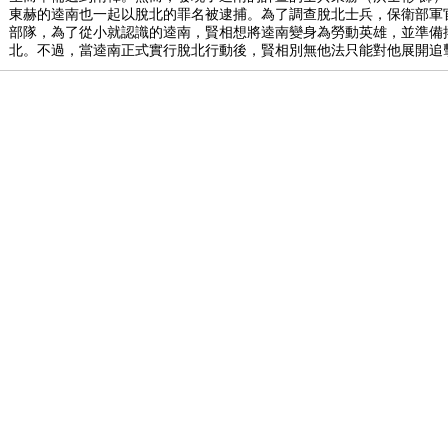
東赫的逵南也一起以脫北的罪名被逮捕。為了調查脫北士兵，保衛部軍
部隊，為了從小就認識的逵南，賢相想將逵南變身為勞動英雄，並準備
北。不過，當逵南正式實行脫北行動後，賢相別無他法只能對他展開追