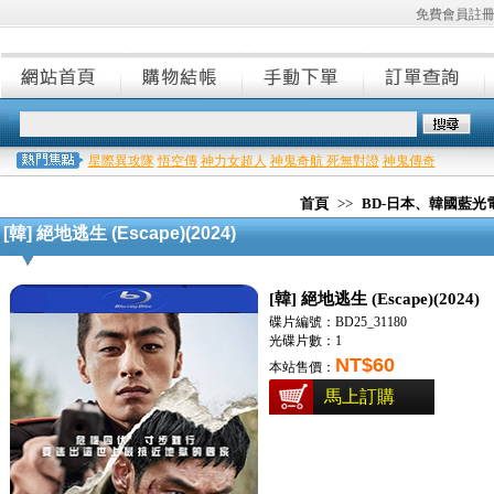
免費會員註
星際異攻隊
悟空傳
神力女超人
神鬼奇航 死無對證
神鬼傳奇
首頁
>>
BD-日本、韓國藍光
[韓] 絕地逃生 (Escape)(2024)
[韓] 絕地逃生 (Escape)(2024)
碟片編號：BD25_31180
光碟片數：1
NT$60
本站售價：
馬上訂購