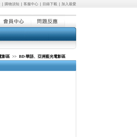
冊
|
購物須知
|
客服中心
|
目錄下載
|
加入最愛
電影區
>>
BD-華語、亞洲藍光電影區