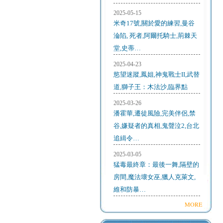
2025-05-15
米奇17號,關於愛的練習,曼谷
淪陷, 死者,阿爾托騎士,荊棘天
堂,史蒂…
2025-04-23
慾望迷蹤,鳳姐,神鬼戰士II,武替
道,獅子王：木法沙,臨界點
2025-03-26
潘霍華,遷徒風險,完美伴侶,禁
谷,嫌疑者的真相,鬼聲泣2,台北
追緝令…
2025-03-05
猛毒最終章：最後一舞,隔壁的
房間,魔法壞女巫,獵人克萊文,
維和防暴…
MORE