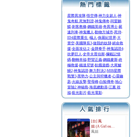
星際異攻隊
‧
悟空傳
‧
神力女超人
‧
神
鬼奇航 死無對證
‧
神鬼傳奇
‧
同盟鶼
鰈
‧
刺客教條
‧
鋼鐵英雄
‧
奇異博士
‧
屍
速列車
‧
神鬼獵人
‧
動物方城市
‧
死侍
‧
ID4星際重生
‧
蟻人
‧
侏羅紀世界
‧
大
賣空
‧
美國隊長3
‧
做我的奴隸
‧
絕命救
援
‧
全面攻佔２
‧
金牌拳手
‧
神鬼認證4
‧
吹夢巨人
‧
史帝夫賈伯斯
‧
攔截記憶
碼
‧
翻轉幸福
‧
野蠻正義
‧
鋼鐵麥斯
‧
終
極救援
‧
鐵達尼號
‧
飢餓遊戲
‧
大尾鱸
鰻2
‧
神鬼認證
‧
舞力對決2
‧
MIB星際
戰警3
‧
黑勢力
‧
公主與狩獵者
‧
心靈鑰
匙
‧
火線反擊
‧
聖母峰
‧
白鯨傳奇
‧
地心
冒險2 神秘島
‧
海底總動員
‧
江蕙 祝
福
‧
藍光影片
‧
藍光電影
‧
[台] 鳳
姐 (A Girl ou…
鳳姐