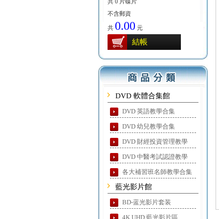
共 0 片碟片
不含郵資
0.00
共
元
結帳
DVD 軟體合集館
DVD 英語教學合集
DVD 幼兒教學合集
DVD 財經投資管理教學
DVD 中醫考試認證教學
各大補習班名師教學合集
藍光影片館
BD-蓝光影片套装
4K UHD 藍光影片區