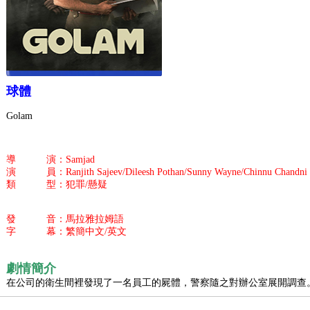
球體
Golam
導 演：Samjad
演 員：Ranjith Sajeev/Dileesh Pothan/Sunny Wayne/Chinnu Chandni N
類 型：犯罪/懸疑
發 音：馬拉雅拉姆語
字 幕：繁簡中文/英文
劇情簡介
在公司的衛生間裡發現了一名員工的屍體，警察隨之對辦公室展開調查