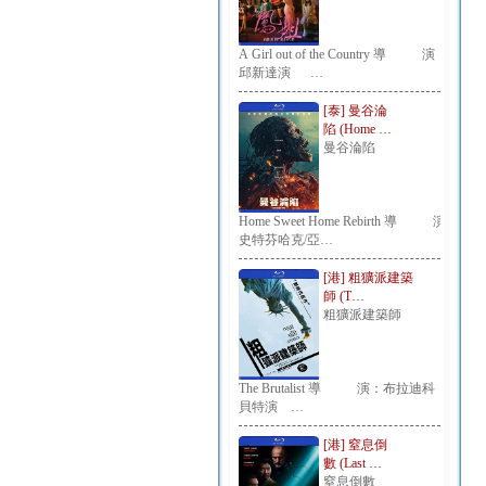
A Girl out of the Country 導 演：
邱新達演 …
[泰] 曼谷淪
陷 (Home …
曼谷淪陷
Home Sweet Home Rebirth 導 演：
史特芬哈克/亞…
[港] 粗獷派建築
師 (T…
粗獷派建築師
The Brutalist 導 演：布拉迪科
貝特演 …
[港] 窒息倒
數 (Last …
窒息倒數