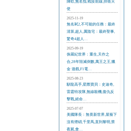
陣欸,無名指,戰疫前線,捍衛天
使
2025-11-19
無名弒2,不可能的任務：最終
清算,超人,厲陰宅：最終聖事,
驚奇4超人…
2025-09-19
侏羅紀世界：重生,天作之
合,28年毀滅倒數,萬王之王,獵
金·遊戲,F1電…
2025-08-23
馴龍高手,星際寶貝：史迪奇,
雷霆特攻隊,無線殺機,復仇反
擊戰,絕命…
2025-07-07
美國隊長：無畏新世界,屋簷下
沒有煙硝,千里馬,直到黎明,禁
夜屍,會…