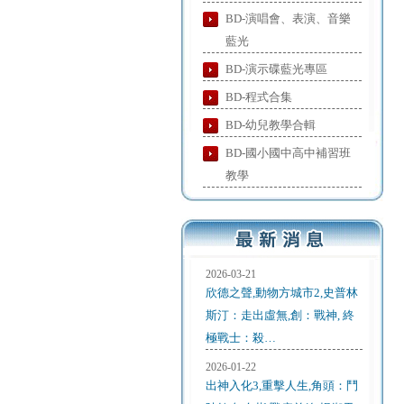
BD-演唱會、表演、音樂
藍光
BD-演示碟藍光專區
BD-程式合集
BD-幼兒教學合輯
BD-國小國中高中補習班
教學
2026-03-21
欣德之聲,動物方城市2,史普林
斯汀：走出虛無,創：戰神, 終
極戰士：殺…
2026-01-22
出神入化3,重擊人生,角頭：鬥