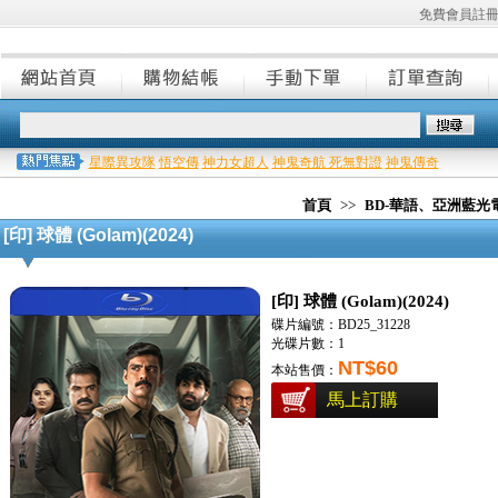
免費會員註
星際異攻隊
悟空傳
神力女超人
神鬼奇航 死無對證
神鬼傳奇
首頁
>>
BD-華語、亞洲藍光
[印] 球體 (Golam)(2024)
[印] 球體 (Golam)(2024)
碟片編號：BD25_31228
光碟片數：1
NT$60
本站售價：
馬上訂購