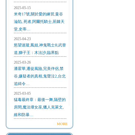
2025-05-15
米奇17號,關於愛的練習,曼谷
淪陷, 死者,阿爾托騎士,荊棘天
堂,史蒂…
2025-04-23
慾望迷蹤,鳳姐,神鬼戰士II,武替
道,獅子王：木法沙,臨界點
2025-03-26
潘霍華,遷徒風險,完美伴侶,禁
谷,嫌疑者的真相,鬼聲泣2,台北
追緝令…
2025-03-05
猛毒最終章：最後一舞,隔壁的
房間,魔法壞女巫,獵人克萊文,
維和防暴…
MORE