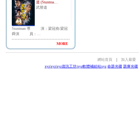
道 (Stuntma…
武替道
Stuntman 導 演：梁冠堯/梁冠
舜演 員：…
MORE
網站首頁
|
加入最愛
xyz
|
xyz
|
xyz資訊工坊
|
xyz軟體補給站
xyz
命題光碟
題庫光碟