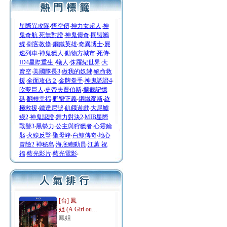
星際異攻隊
‧
悟空傳
‧
神力女超人
‧
神
鬼奇航 死無對證
‧
神鬼傳奇
‧
同盟鶼
鰈
‧
刺客教條
‧
鋼鐵英雄
‧
奇異博士
‧
屍
速列車
‧
神鬼獵人
‧
動物方城市
‧
死侍
‧
ID4星際重生
‧
蟻人
‧
侏羅紀世界
‧
大
賣空
‧
美國隊長3
‧
做我的奴隸
‧
絕命救
援
‧
全面攻佔２
‧
金牌拳手
‧
神鬼認證4
‧
吹夢巨人
‧
史帝夫賈伯斯
‧
攔截記憶
碼
‧
翻轉幸福
‧
野蠻正義
‧
鋼鐵麥斯
‧
終
極救援
‧
鐵達尼號
‧
飢餓遊戲
‧
大尾鱸
鰻2
‧
神鬼認證
‧
舞力對決2
‧
MIB星際
戰警3
‧
黑勢力
‧
公主與狩獵者
‧
心靈鑰
匙
‧
火線反擊
‧
聖母峰
‧
白鯨傳奇
‧
地心
冒險2 神秘島
‧
海底總動員
‧
江蕙 祝
福
‧
藍光影片
‧
藍光電影
‧
[台] 鳳
姐 (A Girl ou…
鳳姐