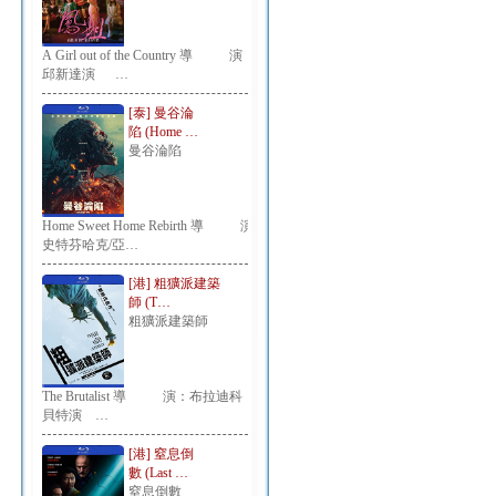
A Girl out of the Country 導 演：
邱新達演 …
[泰] 曼谷淪
陷 (Home …
曼谷淪陷
Home Sweet Home Rebirth 導 演：
史特芬哈克/亞…
[港] 粗獷派建築
師 (T…
粗獷派建築師
The Brutalist 導 演：布拉迪科
貝特演 …
[港] 窒息倒
數 (Last …
窒息倒數