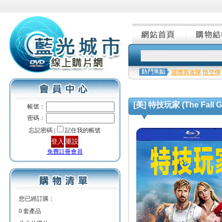
星際異攻隊
悟空傳
[美] 特技玩家 (The Fall Gu
帳號：
密碼：
忘記密碼 |
記住我的帳號
免費註冊會員
您已經訂購：
0 套產品