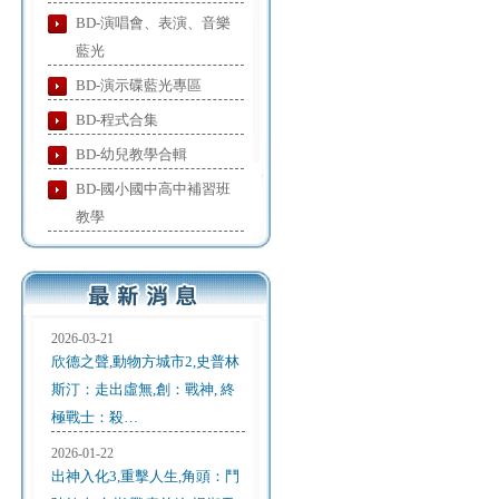
BD-演唱會、表演、音樂
藍光
BD-演示碟藍光專區
BD-程式合集
BD-幼兒教學合輯
BD-國小國中高中補習班
教學
2026-03-21
欣德之聲,動物方城市2,史普林
斯汀：走出虛無,創：戰神, 終
極戰士：殺…
2026-01-22
出神入化3,重擊人生,角頭：鬥