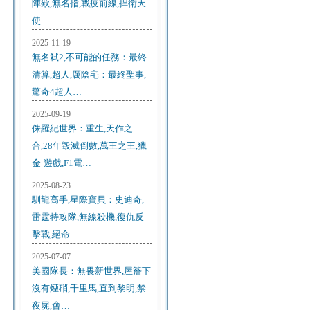
陣欸,無名指,戰疫前線,捍衛天
使
2025-11-19
無名弒2,不可能的任務：最終
清算,超人,厲陰宅：最終聖事,
驚奇4超人…
2025-09-19
侏羅紀世界：重生,天作之
合,28年毀滅倒數,萬王之王,獵
金·遊戲,F1電…
2025-08-23
馴龍高手,星際寶貝：史迪奇,
雷霆特攻隊,無線殺機,復仇反
擊戰,絕命…
2025-07-07
美國隊長：無畏新世界,屋簷下
沒有煙硝,千里馬,直到黎明,禁
夜屍,會…