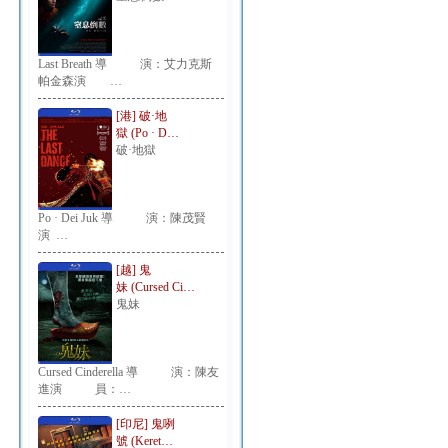
Last Breath 導 演：艾力克斯
帕金森演 …
[港] 破·地
獄 (Po · D…
破·地獄
Po · Dei Juk 導 演：陳茂賢
演 …
[越] 鬼
妹 (Cursed Ci…
鬼妹
Cursed Cinderella 導 演：陳友
進演 員：…
[印尼] 鬼咧
號 (Keret…