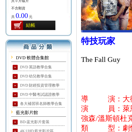
共 0 片碟片
不含郵資
0.00
共
元
結帳
特技玩家
DVD 軟體合集館
The Fall Guy
DVD 英語教學合集
DVD 幼兒教學合集
DVD 財經投資管理教學
DVD 中醫考試認證教學
導 演：大
各大補習班名師教學合集
演 員：萊恩葛
藍光影片館
強森/溫斯頓杜
BD-蓝光影片套装
類 型：劇情
4K UHD 藍光影片區