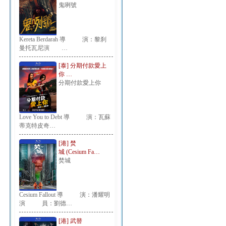
鬼咧號
Kereta Berdarah 導 演：黎刹
曼托瓦尼演 …
[泰] 分期付款愛上
你 …
分期付款愛上你
Love You to Debt 導 演：瓦蘇
蒂克特皮奇…
[港] 焚
城 (Cesium Fa…
焚城
Cesium Fallout 導 演：潘耀明
演 員：劉德…
[港] 武替