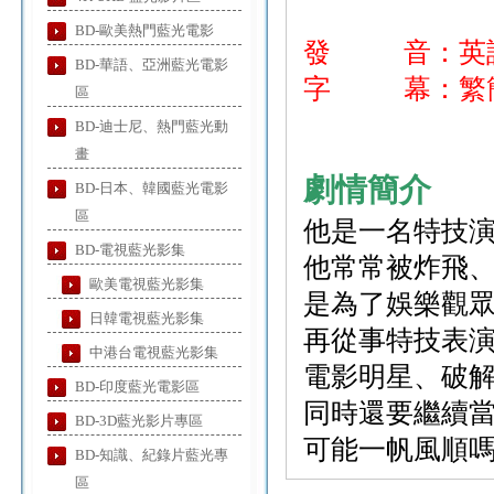
BD-歐美熱門藍光電影
發 音：英
BD-華語、亞洲藍光電影
字 幕：繁簡
區
BD-迪士尼、熱門藍光動
畫
劇情簡介
BD-日本、韓國藍光電影
區
他是一名特技
BD-電視藍光影集
他常常被炸飛
歐美電視藍光影集
是為了娛樂觀
日韓電視藍光影集
再從事特技表
中港台電視藍光影集
電影明星、破
BD-印度藍光電影區
同時還要繼續
BD-3D藍光影片專區
可能一帆風順
BD-知識、紀錄片藍光專
區