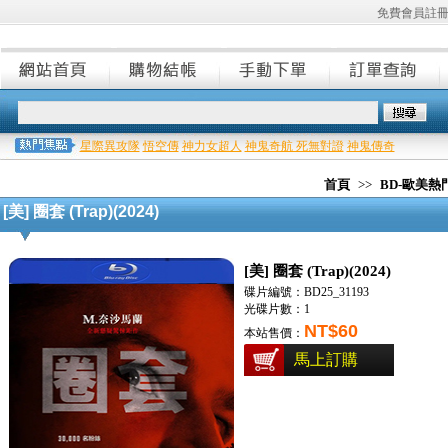
免費會員註
星際異攻隊
悟空傳
神力女超人
神鬼奇航 死無對證
神鬼傳奇
首頁
>>
BD-歐美
[美] 圈套 (Trap)(2024)
[美] 圈套 (Trap)(2024)
碟片編號：BD25_31193
光碟片數：1
NT$60
本站售價：
馬上訂購