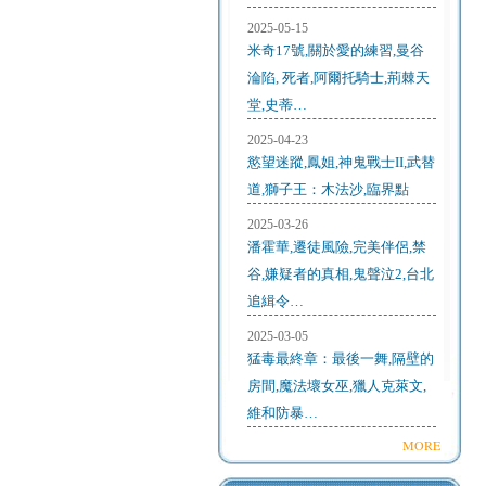
2025-05-15
米奇17號,關於愛的練習,曼谷
淪陷, 死者,阿爾托騎士,荊棘天
堂,史蒂…
2025-04-23
慾望迷蹤,鳳姐,神鬼戰士II,武替
道,獅子王：木法沙,臨界點
2025-03-26
潘霍華,遷徒風險,完美伴侶,禁
谷,嫌疑者的真相,鬼聲泣2,台北
追緝令…
2025-03-05
猛毒最終章：最後一舞,隔壁的
房間,魔法壞女巫,獵人克萊文,
維和防暴…
MORE