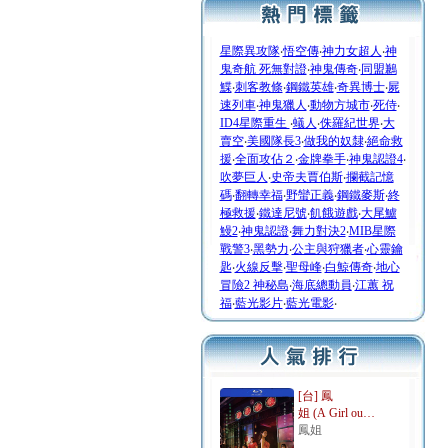
星際異攻隊
‧
悟空傳
‧
神力女超人
‧
神
鬼奇航 死無對證
‧
神鬼傳奇
‧
同盟鶼
鰈
‧
刺客教條
‧
鋼鐵英雄
‧
奇異博士
‧
屍
速列車
‧
神鬼獵人
‧
動物方城市
‧
死侍
‧
ID4星際重生
‧
蟻人
‧
侏羅紀世界
‧
大
賣空
‧
美國隊長3
‧
做我的奴隸
‧
絕命救
援
‧
全面攻佔２
‧
金牌拳手
‧
神鬼認證4
‧
吹夢巨人
‧
史帝夫賈伯斯
‧
攔截記憶
碼
‧
翻轉幸福
‧
野蠻正義
‧
鋼鐵麥斯
‧
終
極救援
‧
鐵達尼號
‧
飢餓遊戲
‧
大尾鱸
鰻2
‧
神鬼認證
‧
舞力對決2
‧
MIB星際
戰警3
‧
黑勢力
‧
公主與狩獵者
‧
心靈鑰
匙
‧
火線反擊
‧
聖母峰
‧
白鯨傳奇
‧
地心
冒險2 神秘島
‧
海底總動員
‧
江蕙 祝
福
‧
藍光影片
‧
藍光電影
‧
[台] 鳳
姐 (A Girl ou…
鳳姐