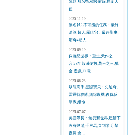
陣欸,無名指,戰疫前線,捍衛天
使
2025-11-19
無名弒2,不可能的任務：最終
清算,超人,厲陰宅：最終聖事,
驚奇4超人…
2025-09-19
侏羅紀世界：重生,天作之
合,28年毀滅倒數,萬王之王,獵
金·遊戲,F1電…
2025-08-23
馴龍高手,星際寶貝：史迪奇,
雷霆特攻隊,無線殺機,復仇反
擊戰,絕命…
2025-07-07
美國隊長：無畏新世界,屋簷下
沒有煙硝,千里馬,直到黎明,禁
夜屍,會…