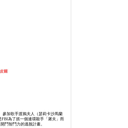
皮爾
演）參加歌手渡鴉夫人（瑟莉卡沙馬蘭
是FBI為了抓一個連環殺手「屠夫」而
展開鬥智鬥力的逃脫計畫。