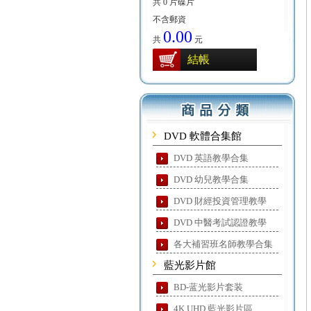
共 0 片碟片
不含郵資
0.00
共
元
結帳
DVD 軟體合集館
DVD 英語教學合集
DVD 幼兒教學合集
DVD 財經投資管理教學
DVD 中醫考試認證教學
各大補習班名師教學合集
藍光影片館
BD-蓝光影片套装
4K UHD 藍光影片區