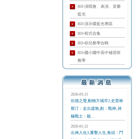
BD-演唱會、表演、音樂
藍光
BD-演示碟藍光專區
BD-程式合集
BD-幼兒教學合輯
BD-國小國中高中補習班
教學
2026-03-21
欣德之聲,動物方城市2,史普林
斯汀：走出虛無,創：戰神, 終
極戰士：殺…
2026-01-22
出神入化3,重擊人生,角頭：鬥