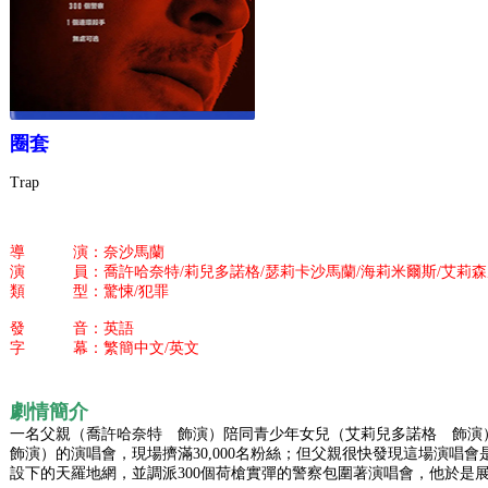
圈套
Trap
導 演：奈沙馬蘭
演 員：喬許哈奈特/莉兒多諾格/瑟莉卡沙馬蘭/海莉米爾斯/艾莉森
類 型：驚悚/犯罪
發 音：英語
字 幕：繁簡中文/英文
劇情簡介
一名父親（喬許哈奈特 飾演）陪同青少年女兒（艾莉兒多諾格 飾
飾演）的演唱會，現場擠滿30,000名粉絲；但父親很快發現這場演唱會
設下的天羅地網，並調派300個荷槍實彈的警察包圍著演唱會，他於是