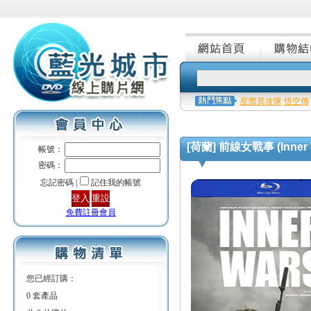
星際異攻隊
悟空傳
[荷蘭] 前線女戰事 (Inner W
帳號：
密碼：
忘記密碼 |
記住我的帳號
免費註冊會員
您已經訂購：
0 套產品