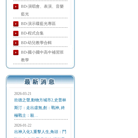
BD-演唱會、表演、音樂
藍光
BD-演示碟藍光專區
BD-程式合集
BD-幼兒教學合輯
BD-國小國中高中補習班
教學
2026-03-21
欣德之聲,動物方城市2,史普林
斯汀：走出虛無,創：戰神, 終
極戰士：殺…
2026-01-22
出神入化3,重擊人生,角頭：鬥