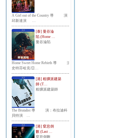
A Girl out of the Country 導 演：
邱新達演 …
[泰] 曼谷淪
陷 (Home …
曼谷淪陷
Home Sweet Home Rebirth 導 演：
史特芬哈克/亞…
[港] 粗獷派建築
師 (T…
粗獷派建築師
The Brutalist 導 演：布拉迪科
貝特演 …
[港] 窒息倒
數 (Last …
窒息倒數