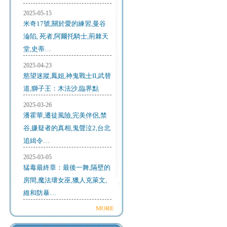
2025-05-15
米奇17號,關於愛的練習,曼谷
淪陷, 死者,阿爾托騎士,荊棘天
堂,史蒂…
2025-04-23
慾望迷蹤,鳳姐,神鬼戰士II,武替
道,獅子王：木法沙,臨界點
2025-03-26
潘霍華,遷徒風險,完美伴侶,禁
谷,嫌疑者的真相,鬼聲泣2,台北
追緝令…
2025-03-05
猛毒最終章：最後一舞,隔壁的
房間,魔法壞女巫,獵人克萊文,
維和防暴…
MORE