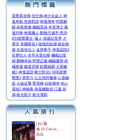
星際異攻隊
‧
悟空傳
‧
神力女超人
‧
神
鬼奇航 死無對證
‧
神鬼傳奇
‧
同盟鶼
鰈
‧
刺客教條
‧
鋼鐵英雄
‧
奇異博士
‧
屍
速列車
‧
神鬼獵人
‧
動物方城市
‧
死侍
‧
ID4星際重生
‧
蟻人
‧
侏羅紀世界
‧
大
賣空
‧
美國隊長3
‧
做我的奴隸
‧
絕命救
援
‧
全面攻佔２
‧
金牌拳手
‧
神鬼認證4
‧
吹夢巨人
‧
史帝夫賈伯斯
‧
攔截記憶
碼
‧
翻轉幸福
‧
野蠻正義
‧
鋼鐵麥斯
‧
終
極救援
‧
鐵達尼號
‧
飢餓遊戲
‧
大尾鱸
鰻2
‧
神鬼認證
‧
舞力對決2
‧
MIB星際
戰警3
‧
黑勢力
‧
公主與狩獵者
‧
心靈鑰
匙
‧
火線反擊
‧
聖母峰
‧
白鯨傳奇
‧
地心
冒險2 神秘島
‧
海底總動員
‧
江蕙 祝
福
‧
藍光影片
‧
藍光電影
‧
[台] 鳳
姐 (A Girl ou…
鳳姐