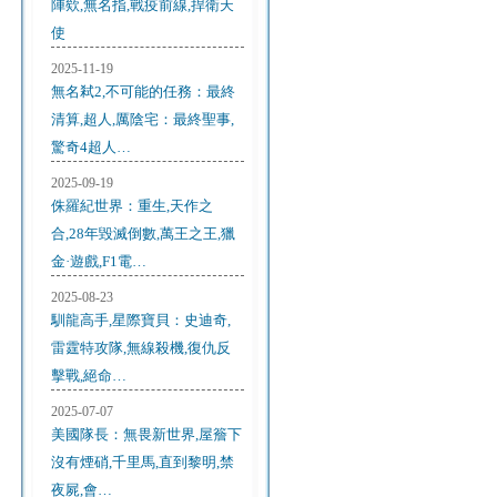
陣欸,無名指,戰疫前線,捍衛天
使
2025-11-19
無名弒2,不可能的任務：最終
清算,超人,厲陰宅：最終聖事,
驚奇4超人…
2025-09-19
侏羅紀世界：重生,天作之
合,28年毀滅倒數,萬王之王,獵
金·遊戲,F1電…
2025-08-23
馴龍高手,星際寶貝：史迪奇,
雷霆特攻隊,無線殺機,復仇反
擊戰,絕命…
2025-07-07
美國隊長：無畏新世界,屋簷下
沒有煙硝,千里馬,直到黎明,禁
夜屍,會…