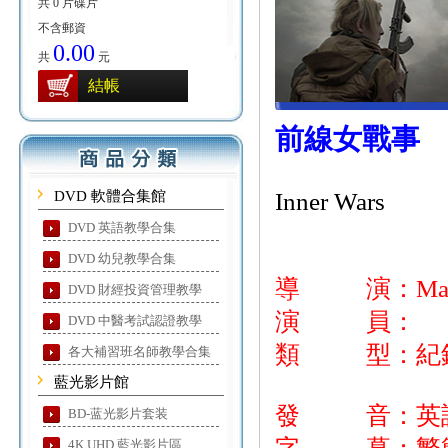
共 0 片碟片
不含郵資
0.00
共
元
結帳
前線女戰事
DVD 軟體合集館
Inner Wars
DVD 英語教學合集
DVD 幼兒教學合集
導 演：Masha
DVD 財經投資管理教學
演 員：
DVD 中醫考試認證教學
類 型：紀錄
各大補習班名師教學合集
藍光影片館
發 音：英語
BD-蓝光影片套装
4K UHD 藍光影片區