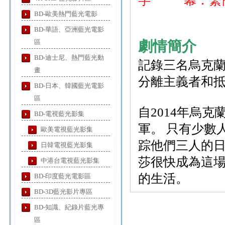
字 幕：繁簡
BD-歐美熱門藍光電影
BD-華語、亞洲藍光電影
區
劇情簡介
BD-迪士尼、熱門藍光動
記錄三名烏克
畫
分離主義者和
BD-日本、韓國藍光電影
區
自2014年烏
BD-電視藍光影集
軍。 只有少數
歐美電視藍光影集
踪他們三人的日
日韓電視藍光影集
莎很快成為這
中港台電視藍光影集
的生活。
BD-印度藍光電影區
BD-3D藍光影片專區
BD-知識、紀錄片藍光專
區