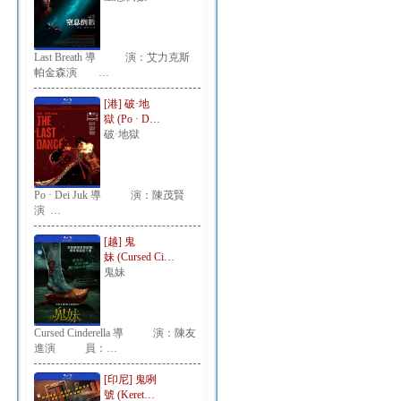
Last Breath 導 演：艾力克斯
帕金森演 …
[港] 破·地
獄 (Po · D…
破·地獄
Po · Dei Juk 導 演：陳茂賢
演 …
[越] 鬼
妹 (Cursed Ci…
鬼妹
Cursed Cinderella 導 演：陳友
進演 員：…
[印尼] 鬼咧
號 (Keret…