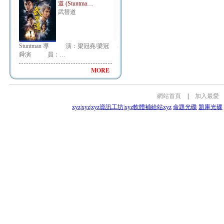
道 (Stuntma…
武替道
Stuntman 導 演：梁冠堯/梁冠
舜演 員：…
MORE
網站首頁
|
加入最愛
xyz
|
xyz
|
xyz資訊工坊
|
xyz軟體補給站
xyz
命題光碟
題庫光碟