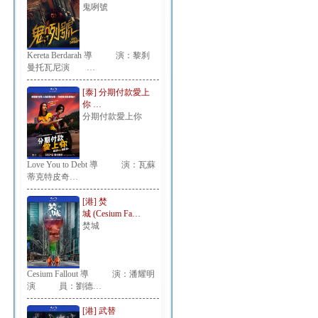
鬼咧號
Kereta Berdarah 導 演：黎刹
曼托瓦尼演 …
[泰] 分期付款愛上
你 …
分期付款愛上你
Love You to Debt 導 演：瓦蘇
蒂克特皮奇…
[港] 焚
城 (Cesium Fa…
焚城
Cesium Fallout 導 演：潘耀明
演 員：劉德…
[港] 武替