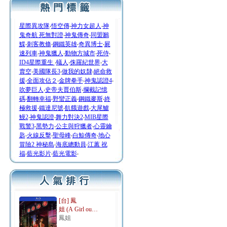
星際異攻隊
‧
悟空傳
‧
神力女超人
‧
神
鬼奇航 死無對證
‧
神鬼傳奇
‧
同盟鶼
鰈
‧
刺客教條
‧
鋼鐵英雄
‧
奇異博士
‧
屍
速列車
‧
神鬼獵人
‧
動物方城市
‧
死侍
‧
ID4星際重生
‧
蟻人
‧
侏羅紀世界
‧
大
賣空
‧
美國隊長3
‧
做我的奴隸
‧
絕命救
援
‧
全面攻佔２
‧
金牌拳手
‧
神鬼認證4
‧
吹夢巨人
‧
史帝夫賈伯斯
‧
攔截記憶
碼
‧
翻轉幸福
‧
野蠻正義
‧
鋼鐵麥斯
‧
終
極救援
‧
鐵達尼號
‧
飢餓遊戲
‧
大尾鱸
鰻2
‧
神鬼認證
‧
舞力對決2
‧
MIB星際
戰警3
‧
黑勢力
‧
公主與狩獵者
‧
心靈鑰
匙
‧
火線反擊
‧
聖母峰
‧
白鯨傳奇
‧
地心
冒險2 神秘島
‧
海底總動員
‧
江蕙 祝
福
‧
藍光影片
‧
藍光電影
‧
[台] 鳳
姐 (A Girl ou…
鳳姐