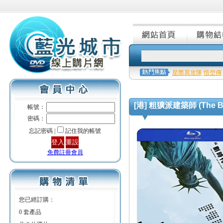
星際異攻隊
悟空傳
[港] 粗獷派建築師 (The Brut
帳號：
密碼：
忘記密碼 |
記住我的帳號
免費註冊會員
您已經訂購：
0 套產品