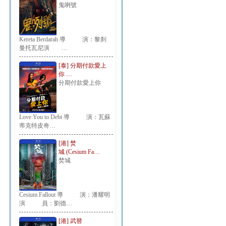
鬼咧號
Kereta Berdarah 導 演：黎刹
曼托瓦尼演 …
[泰] 分期付款愛上
你 …
分期付款愛上你
Love You to Debt 導 演：瓦蘇
蒂克特皮奇…
[港] 焚
城 (Cesium Fa…
焚城
Cesium Fallout 導 演：潘耀明
演 員：劉德…
[港] 武替