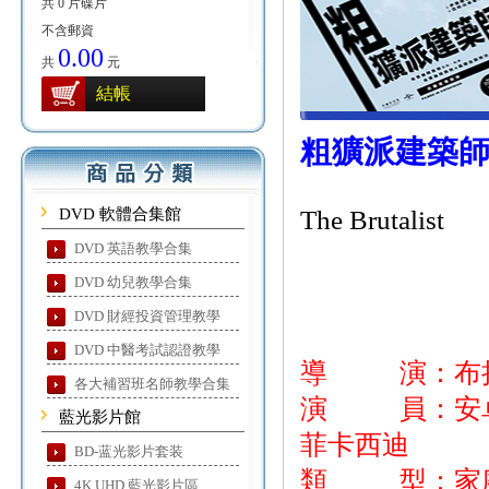
共 0 片碟片
不含郵資
0.00
共
元
結帳
粗獷派建築
DVD 軟體合集館
The Brutalist
DVD 英語教學合集
DVD 幼兒教學合集
DVD 財經投資管理教學
DVD 中醫考試認證教學
導 演：布
各大補習班名師教學合集
演 員：安卓亞
藍光影片館
菲卡西迪
BD-蓝光影片套装
類 型：家
4K UHD 藍光影片區