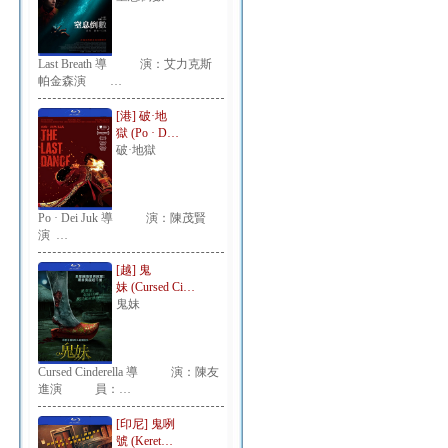
Last Breath 導 演：艾力克斯
帕金森演 …
[港] 破·地
獄 (Po · D…
破·地獄
Po · Dei Juk 導 演：陳茂賢
演 …
[越] 鬼
妹 (Cursed Ci…
鬼妹
Cursed Cinderella 導 演：陳友
進演 員：…
[印尼] 鬼咧
號 (Keret…