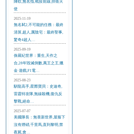
陣欸,無名指,戰疫前線,捍衛天
使
2025-11-19
無名弒2,不可能的任務：最終
清算,超人,厲陰宅：最終聖事,
驚奇4超人…
2025-09-19
侏羅紀世界：重生,天作之
合,28年毀滅倒數,萬王之王,獵
金·遊戲,F1電…
2025-08-23
馴龍高手,星際寶貝：史迪奇,
雷霆特攻隊,無線殺機,復仇反
擊戰,絕命…
2025-07-07
美國隊長：無畏新世界,屋簷下
沒有煙硝,千里馬,直到黎明,禁
夜屍,會…