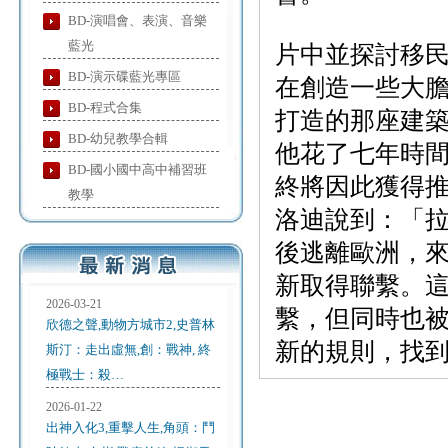
BD-演唱會、表演、音樂
藍光
片中並探討移
BD-演示碟藍光專區
在創造一些大
BD-程式合集
打造的那座建
BD-幼兒教學合輯
他花了七年時
BD-國小國中高中補習班
終將因此獲得
教學
洛迪說到：「
後逃離歐洲，
新取得聯繫。
2026-03-21
繫，但同時也
欣德之聲,動物方城市2,史普林
新的規則，找
斯汀：走出虛無,創：戰神, 終
極戰士：殺…
2026-01-22
出神入化3,重擊人生,角頭：鬥