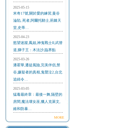
2025-05-15
米奇17號,關於愛的練習,曼谷
淪陷, 死者,阿爾托騎士,荊棘天
堂,史蒂…
2025-04-23
慾望迷蹤,鳳姐,神鬼戰士II,武替
道,獅子王：木法沙,臨界點
2025-03-26
潘霍華,遷徒風險,完美伴侶,禁
谷,嫌疑者的真相,鬼聲泣2,台北
追緝令…
2025-03-05
猛毒最終章：最後一舞,隔壁的
房間,魔法壞女巫,獵人克萊文,
維和防暴…
MORE