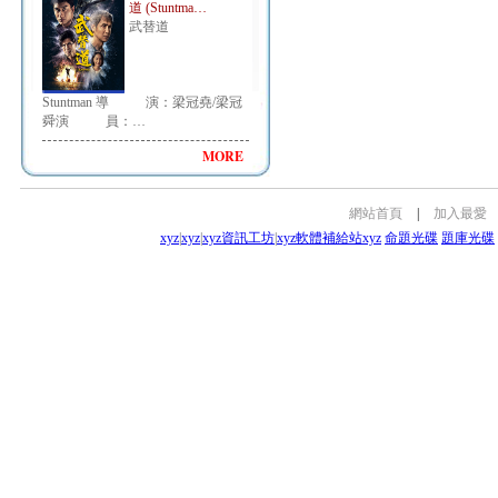
道 (Stuntma…
武替道
Stuntman 導 演：梁冠堯/梁冠
舜演 員：…
MORE
網站首頁
|
加入最愛
xyz
|
xyz
|
xyz資訊工坊
|
xyz軟體補給站
xyz
命題光碟
題庫光碟