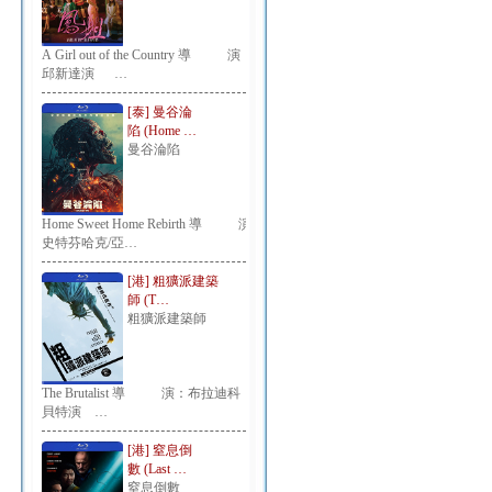
A Girl out of the Country 導 演：
邱新達演 …
[泰] 曼谷淪
陷 (Home …
曼谷淪陷
Home Sweet Home Rebirth 導 演：
史特芬哈克/亞…
[港] 粗獷派建築
師 (T…
粗獷派建築師
The Brutalist 導 演：布拉迪科
貝特演 …
[港] 窒息倒
數 (Last …
窒息倒數