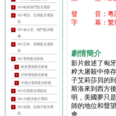
BD-歐美熱門藍光電影
發 音：粵
BD-華語、亞洲藍光電影
字 幕：繁簡
區
BD-迪士尼、熱門藍光動
畫
BD-日本、韓國藍光電影
區
劇情簡介
BD-電視藍光影集
影片敘述了匈
歐美電視藍光影集
粹大屠殺中倖
日韓電視藍光影集
子艾莉莎貝的
中港台電視藍光影集
斯洛來到西方
BD-印度藍光電影區
明，美國夢只
BD-3D藍光影片專區
師的地位和聲
BD-知識、紀錄片藍光專
會。
區