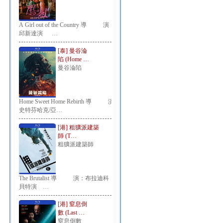
A Girl out of the Country 導 演：
邱新達演 …
[泰] 曼谷淪
陷 (Home …
曼谷淪陷
Home Sweet Home Rebirth 導 演：
史特芬哈克/亞…
[港] 粗獷派建築
師 (T…
粗獷派建築師
The Brutalist 導 演：布拉迪科
貝特演 …
[港] 窒息倒
數 (Last …
窒息倒數