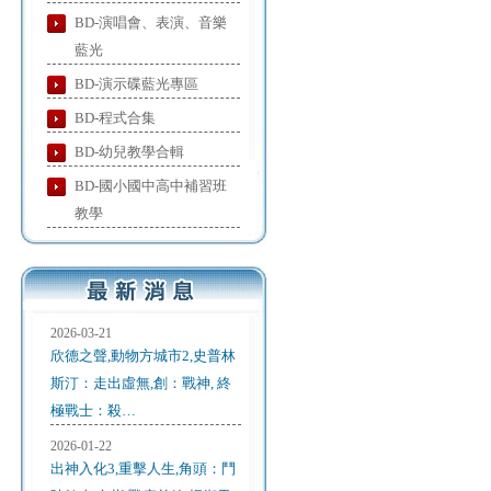
BD-演唱會、表演、音樂
藍光
BD-演示碟藍光專區
BD-程式合集
BD-幼兒教學合輯
BD-國小國中高中補習班
教學
2026-03-21
欣德之聲,動物方城市2,史普林
斯汀：走出虛無,創：戰神, 終
極戰士：殺…
2026-01-22
出神入化3,重擊人生,角頭：鬥