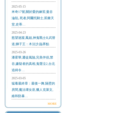
2025-05-15
米奇17號,關於愛的練習,曼谷
淪陷, 死者,阿爾托騎士,荊棘天
堂,史蒂…
2025-04-23
慾望迷蹤,鳳姐,神鬼戰士II,武替
道,獅子王：木法沙,臨界點
2025-03-26
潘霍華,遷徒風險,完美伴侶,禁
谷,嫌疑者的真相,鬼聲泣2,台北
追緝令…
2025-03-05
猛毒最終章：最後一舞,隔壁的
房間,魔法壞女巫,獵人克萊文,
維和防暴…
MORE