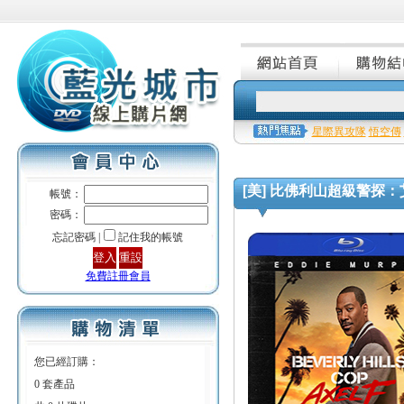
星際異攻隊
悟空傳
[美] 比佛利山超級警探：艾索·福里 
帳號：
密碼：
忘記密碼 |
記住我的帳號
免費註冊會員
您已經訂購：
0 套產品