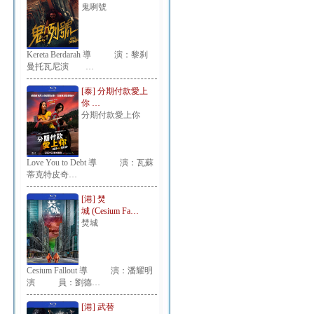
鬼咧號
Kereta Berdarah 導 演：黎刹
曼托瓦尼演 …
[泰] 分期付款愛上
你 …
分期付款愛上你
Love You to Debt 導 演：瓦蘇
蒂克特皮奇…
[港] 焚
城 (Cesium Fa…
焚城
Cesium Fallout 導 演：潘耀明
演 員：劉德…
[港] 武替