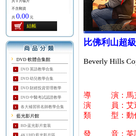
共 0 片碟片
不含郵資
0.00
共
元
結帳
比佛利山超級
DVD 軟體合集館
Beverly Hills Co
DVD 英語教學合集
DVD 幼兒教學合集
DVD 財經投資管理教學
導 演：馬克
DVD 中醫考試認證教學
演 員：艾迪·
各大補習班名師教學合集
類 型：動作
藍光影片館
BD-蓝光影片套装
發 音：英
4K UHD 藍光影片區