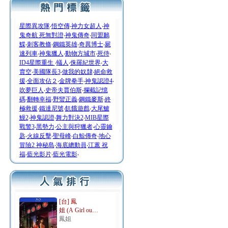
星際異攻隊
‧
悟空傳
‧
神力女超人
‧
神
鬼奇航 死無對證
‧
神鬼傳奇
‧
同盟鶼
鰈
‧
刺客教條
‧
鋼鐵英雄
‧
奇異博士
‧
屍
速列車
‧
神鬼獵人
‧
動物方城市
‧
死侍
‧
ID4星際重生
‧
蟻人
‧
侏羅紀世界
‧
大
賣空
‧
美國隊長3
‧
做我的奴隸
‧
絕命救
援
‧
全面攻佔２
‧
金牌拳手
‧
神鬼認證4
‧
吹夢巨人
‧
史帝夫賈伯斯
‧
攔截記憶
碼
‧
翻轉幸福
‧
野蠻正義
‧
鋼鐵麥斯
‧
終
極救援
‧
鐵達尼號
‧
飢餓遊戲
‧
大尾鱸
鰻2
‧
神鬼認證
‧
舞力對決2
‧
MIB星際
戰警3
‧
黑勢力
‧
公主與狩獵者
‧
心靈鑰
匙
‧
火線反擊
‧
聖母峰
‧
白鯨傳奇
‧
地心
冒險2 神秘島
‧
海底總動員
‧
江蕙 祝
福
‧
藍光影片
‧
藍光電影
‧
[台] 鳳
姐 (A Girl ou…
鳳姐