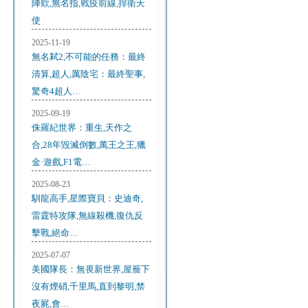
陣欸,無名指,戰疫前線,捍衛天
使
2025-11-19
無名弒2,不可能的任務：最終
清算,超人,厲陰宅：最終聖事,
驚奇4超人…
2025-09-19
侏羅紀世界：重生,天作之
合,28年毀滅倒數,萬王之王,獵
金·遊戲,F1電…
2025-08-23
馴龍高手,星際寶貝：史迪奇,
雷霆特攻隊,無線殺機,復仇反
擊戰,絕命…
2025-07-07
美國隊長：無畏新世界,屋簷下
沒有煙硝,千里馬,直到黎明,禁
夜屍,會…