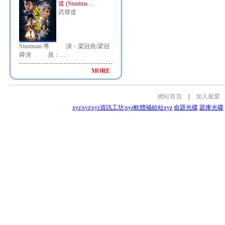
道 (Stuntma…
武替道
Stuntman 導 演：梁冠堯/梁冠
舜演 員：…
MORE
網站首頁
|
加入最愛
xyz
|
xyz
|
xyz資訊工坊
|
xyz軟體補給站
xyz
命題光碟
題庫光碟