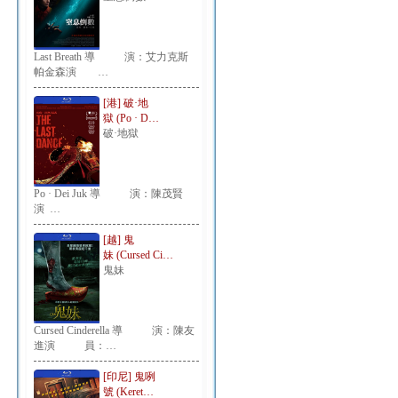
Last Breath 導 演：艾力克斯
帕金森演 …
[港] 破·地
獄 (Po · D…
破·地獄
Po · Dei Juk 導 演：陳茂賢
演 …
[越] 鬼
妹 (Cursed Ci…
鬼妹
Cursed Cinderella 導 演：陳友
進演 員：…
[印尼] 鬼咧
號 (Keret…