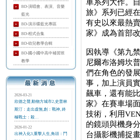
車系列大作。自
BD-演唱會、表演、音樂
旅》系列已經在全
藍光
有史以來最熱賣
BD-演示碟藍光專區
家》成為首部
BD-程式合集
BD-幼兒教學合輯
因執導《第九
BD-國小國中高中補習班
尼爾布洛姆坎
教學
們在角色的發
事，加上演員
飆車，還有能比
2026-03-21
欣德之聲,動物方城市2,史普林
家》在賽車場
斯汀：走出虛無,創：戰神, 終
技術，利用VEN
極戰士：殺…
的鏡頭與機身
2026-01-22
台攝影機捕捉
出神入化3,重擊人生,角頭：鬥