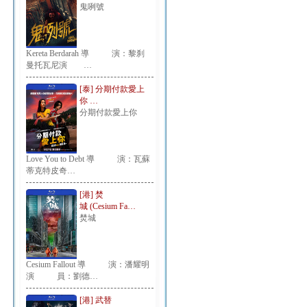
鬼咧號
Kereta Berdarah 導 演：黎刹
曼托瓦尼演 …
[泰] 分期付款愛上
你 …
分期付款愛上你
Love You to Debt 導 演：瓦蘇
蒂克特皮奇…
[港] 焚
城 (Cesium Fa…
焚城
Cesium Fallout 導 演：潘耀明
演 員：劉德…
[港] 武替