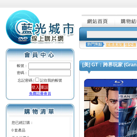
星際異攻隊
悟空傳
[美] GT：跨界玩家 (Gran T
帳號：
密碼：
忘記密碼 |
記住我的帳號
免費註冊會員
您已經訂購：
0 套產品