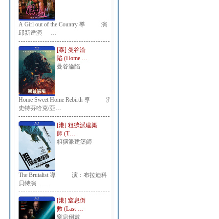
A Girl out of the Country 導 演：
邱新達演 …
[泰] 曼谷淪
陷 (Home …
曼谷淪陷
Home Sweet Home Rebirth 導 演：
史特芬哈克/亞…
[港] 粗獷派建築
師 (T…
粗獷派建築師
The Brutalist 導 演：布拉迪科
貝特演 …
[港] 窒息倒
數 (Last …
窒息倒數