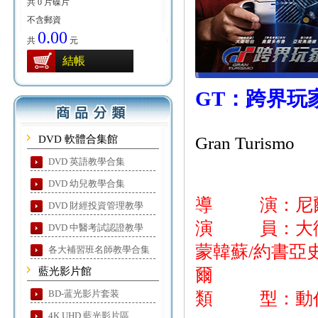
共 0 片碟片
不含郵資
0.00
共
元
結帳
GT：跨界玩
DVD 軟體合集館
Gran Turismo
DVD 英語教學合集
DVD 幼兒教學合集
導 演：尼爾
DVD 財經投資管理教學
演 員：大衛哈
DVD 中醫考試認證教學
蒙韓蘇/約書亞
各大補習班名師教學合集
藍光影片館
爾
BD-蓝光影片套装
類 型：動作
4K UHD 藍光影片區