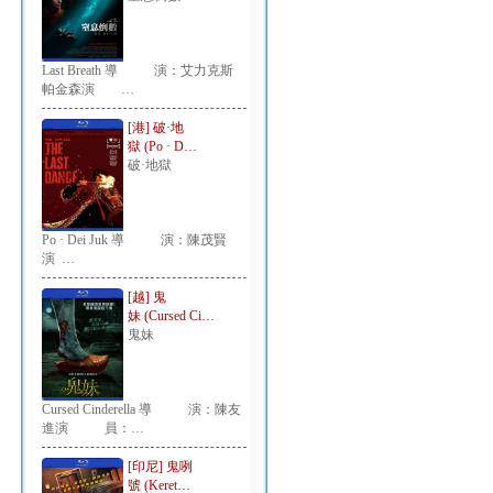
Last Breath 導 演：艾力克斯
帕金森演 …
[港] 破·地
獄 (Po · D…
破·地獄
Po · Dei Juk 導 演：陳茂賢
演 …
[越] 鬼
妹 (Cursed Ci…
鬼妹
Cursed Cinderella 導 演：陳友
進演 員：…
[印尼] 鬼咧
號 (Keret…