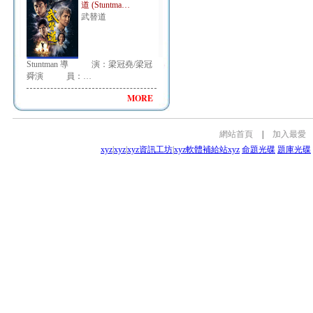
道 (Stuntma…
武替道
Stuntman 導 演：梁冠堯/梁冠
舜演 員：…
MORE
網站首頁
|
加入最愛
xyz
|
xyz
|
xyz資訊工坊
|
xyz軟體補給站
xyz
命題光碟
題庫光碟