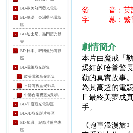
BD-歐美熱門藍光電影
發 音：英
BD-華語、亞洲藍光電影
字 幕：繁
區
BD-迪士尼、熱門藍光動
畫
劇情簡介
BD-日本、韓國藍光電影
本片由魔戒「
區
爆紅的哈普警
BD-電視藍光影集
勒的真實故事
歐美電視藍光影集
日韓電視藍光影集
為其高超的電競
中港台電視藍光影集
且最終美夢成
BD-印度藍光電影區
手。
BD-3D藍光影片專區
BD-知識、紀錄片藍光專
《跑車浪漫旅》(Gr
區