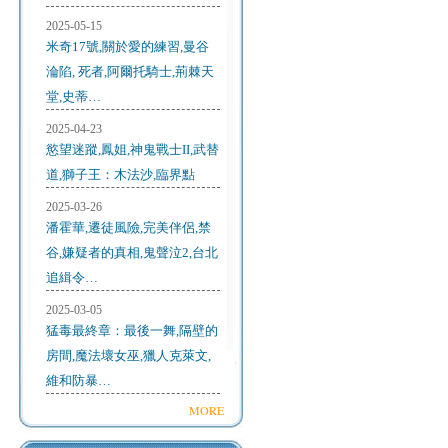
2025-05-15
米奇17號,關於愛的練習,曼谷
淪陷, 死者,阿爾托騎士,荊棘天
堂,史蒂…
2025-04-23
慾望迷蹤,鳳姐,神鬼戰士II,武替
道,獅子王：木法沙,臨界點
2025-03-26
潘霍華,遷徒風險,完美伴侶,禁
谷,嫌疑者的真相,鬼聲泣2,台北
追緝令…
2025-03-05
猛毒最終章：最後一舞,隔壁的
房間,魔法壞女巫,獵人克萊文,
維和防暴…
MORE