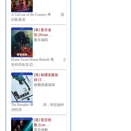
A Girl out of the Country 導 演：
邱新達演 …
[泰] 曼谷淪
陷 (Home …
曼谷淪陷
Home Sweet Home Rebirth 導 演：
史特芬哈克/亞…
[港] 粗獷派建築
師 (T…
粗獷派建築師
The Brutalist 導 演：布拉迪科
貝特演 …
[港] 窒息倒
數 (Last …
窒息倒數