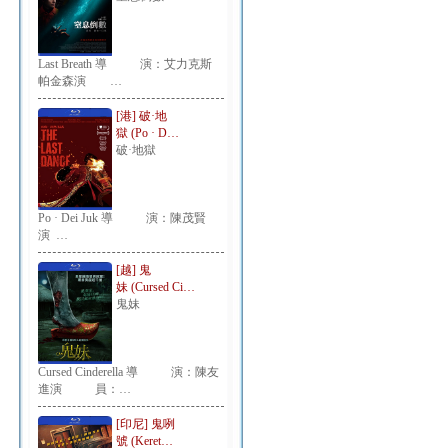
Last Breath 導 演：艾力克斯
帕金森演 …
[港] 破·地
獄 (Po · D…
破·地獄
Po · Dei Juk 導 演：陳茂賢
演 …
[越] 鬼
妹 (Cursed Ci…
鬼妹
Cursed Cinderella 導 演：陳友
進演 員：…
[印尼] 鬼咧
號 (Keret…