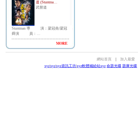
道 (Stuntma…
武替道
Stuntman 導 演：梁冠堯/梁冠
舜演 員：…
MORE
網站首頁
|
加入最愛
xyz
|
xyz
|
xyz資訊工坊
|
xyz軟體補給站
xyz
命題光碟
題庫光碟