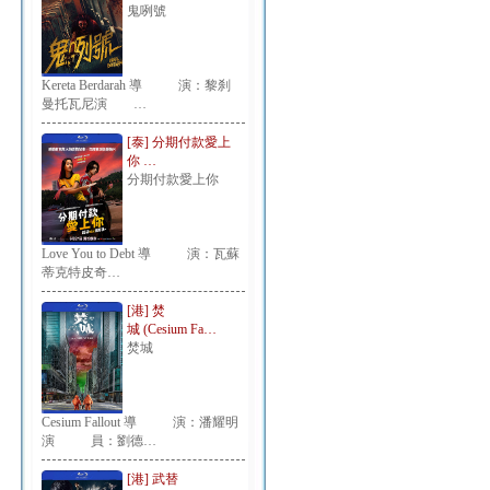
鬼咧號
Kereta Berdarah 導 演：黎刹
曼托瓦尼演 …
[泰] 分期付款愛上
你 …
分期付款愛上你
Love You to Debt 導 演：瓦蘇
蒂克特皮奇…
[港] 焚
城 (Cesium Fa…
焚城
Cesium Fallout 導 演：潘耀明
演 員：劉德…
[港] 武替