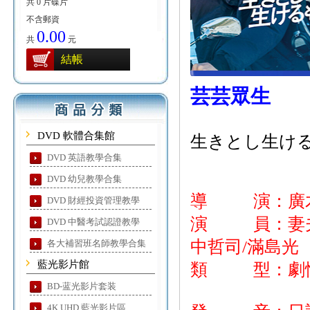
共 0 片碟片
不含郵資
0.00
共
元
結帳
芸芸眾生
DVD 軟體合集館
生きとし生け
DVD 英語教學合集
DVD 幼兒教學合集
導 演：廣
DVD 財經投資管理教學
演 員：妻夫木
DVD 中醫考試認證教學
中哲司/滿島光
各大補習班名師教學合集
藍光影片館
類 型：劇
BD-蓝光影片套装
4K UHD 藍光影片區