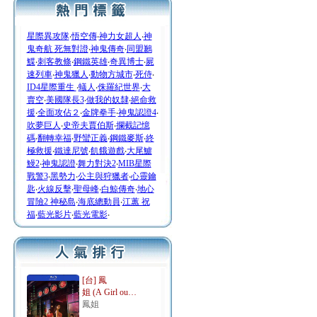
星際異攻隊
‧
悟空傳
‧
神力女超人
‧
神
鬼奇航 死無對證
‧
神鬼傳奇
‧
同盟鶼
鰈
‧
刺客教條
‧
鋼鐵英雄
‧
奇異博士
‧
屍
速列車
‧
神鬼獵人
‧
動物方城市
‧
死侍
‧
ID4星際重生
‧
蟻人
‧
侏羅紀世界
‧
大
賣空
‧
美國隊長3
‧
做我的奴隸
‧
絕命救
援
‧
全面攻佔２
‧
金牌拳手
‧
神鬼認證4
‧
吹夢巨人
‧
史帝夫賈伯斯
‧
攔截記憶
碼
‧
翻轉幸福
‧
野蠻正義
‧
鋼鐵麥斯
‧
終
極救援
‧
鐵達尼號
‧
飢餓遊戲
‧
大尾鱸
鰻2
‧
神鬼認證
‧
舞力對決2
‧
MIB星際
戰警3
‧
黑勢力
‧
公主與狩獵者
‧
心靈鑰
匙
‧
火線反擊
‧
聖母峰
‧
白鯨傳奇
‧
地心
冒險2 神秘島
‧
海底總動員
‧
江蕙 祝
福
‧
藍光影片
‧
藍光電影
‧
[台] 鳳
姐 (A Girl ou…
鳳姐