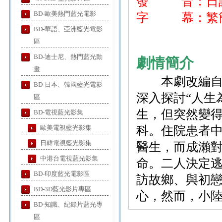
發 音：日
BD-歐美熱門藍光電影
字 幕：繁簡
BD-華語、亞洲藍光電影
區
BD-迪士尼、熱門藍光動
劇情簡介
畫
本劇改編自北
BD-日本、韓國藍光電影
深入探討“人生
區
生，但突然變
BD-電視藍光影集
歐美電視藍光影集
科。住院患者
日韓電視藍光影集
醫生，而成瀨
中港台電視藍光影集
命。二人決定
BD-印度藍光電影區
訪故鄉、與初
BD-3D藍光影片專區
心，然而，小陸
BD-知識、紀錄片藍光專
區