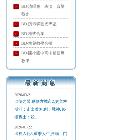
BD-演唱會、表演、音樂
藍光
BD-演示碟藍光專區
BD-程式合集
BD-幼兒教學合輯
BD-國小國中高中補習班
教學
2026-03-21
欣德之聲,動物方城市2,史普林
斯汀：走出虛無,創：戰神, 終
極戰士：殺…
2026-01-22
出神入化3,重擊人生,角頭：鬥