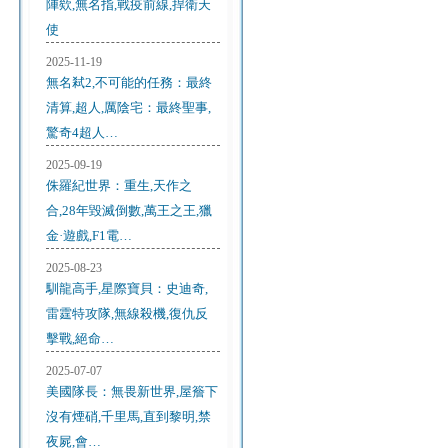
陣欸,無名指,戰疫前線,捍衛天
使
2025-11-19
無名弒2,不可能的任務：最終
清算,超人,厲陰宅：最終聖事,
驚奇4超人…
2025-09-19
侏羅紀世界：重生,天作之
合,28年毀滅倒數,萬王之王,獵
金·遊戲,F1電…
2025-08-23
馴龍高手,星際寶貝：史迪奇,
雷霆特攻隊,無線殺機,復仇反
擊戰,絕命…
2025-07-07
美國隊長：無畏新世界,屋簷下
沒有煙硝,千里馬,直到黎明,禁
夜屍,會…