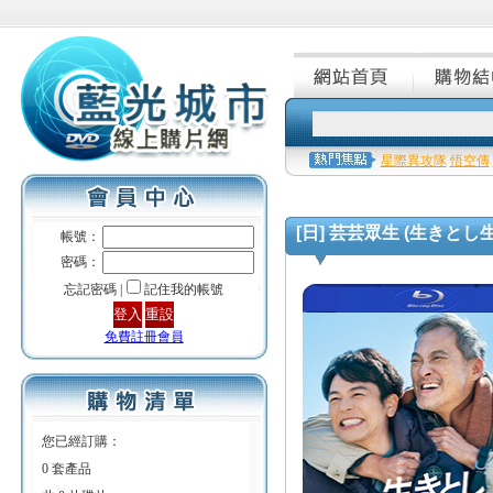
星際異攻隊
悟空傳
[日] 芸芸眾生 (生きとし生け
帳號：
密碼：
忘記密碼 |
記住我的帳號
免費註冊會員
您已經訂購：
0 套產品