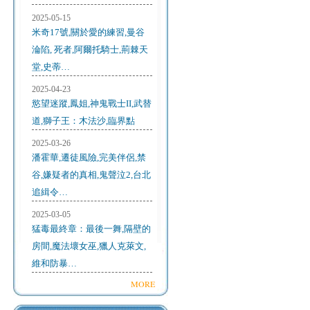
2025-05-15
米奇17號,關於愛的練習,曼谷
淪陷, 死者,阿爾托騎士,荊棘天
堂,史蒂…
2025-04-23
慾望迷蹤,鳳姐,神鬼戰士II,武替
道,獅子王：木法沙,臨界點
2025-03-26
潘霍華,遷徒風險,完美伴侶,禁
谷,嫌疑者的真相,鬼聲泣2,台北
追緝令…
2025-03-05
猛毒最終章：最後一舞,隔壁的
房間,魔法壞女巫,獵人克萊文,
維和防暴…
MORE