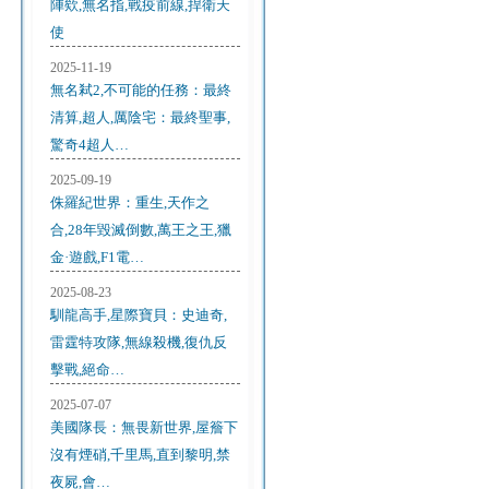
陣欸,無名指,戰疫前線,捍衛天
使
2025-11-19
無名弒2,不可能的任務：最終
清算,超人,厲陰宅：最終聖事,
驚奇4超人…
2025-09-19
侏羅紀世界：重生,天作之
合,28年毀滅倒數,萬王之王,獵
金·遊戲,F1電…
2025-08-23
馴龍高手,星際寶貝：史迪奇,
雷霆特攻隊,無線殺機,復仇反
擊戰,絕命…
2025-07-07
美國隊長：無畏新世界,屋簷下
沒有煙硝,千里馬,直到黎明,禁
夜屍,會…