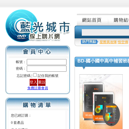
星際異攻隊
悟空傳
BD-國小國中高中補習班
帳號：
密碼：
忘記密碼 |
記住我的帳號
免費註冊會員
您已經訂購：
0 套產品