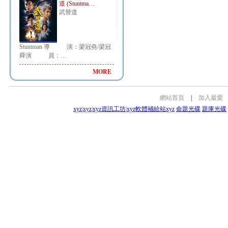
道 (Stuntma…
武替道
Stuntman 導 演：梁冠堯/梁冠
舜演 員：…
MORE
網站首頁
|
加入最愛
xyz
|
xyz
|
xyz資訊工坊
|
xyz軟體補給站
xyz
命題光碟
題庫光碟