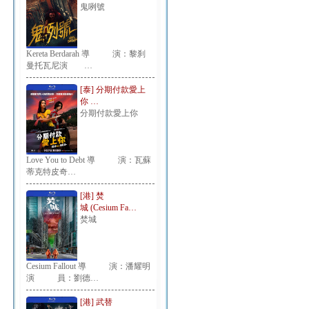
鬼咧號
Kereta Berdarah 導 演：黎刹
曼托瓦尼演 …
[泰] 分期付款愛上
你 …
分期付款愛上你
Love You to Debt 導 演：瓦蘇
蒂克特皮奇…
[港] 焚
城 (Cesium Fa…
焚城
Cesium Fallout 導 演：潘耀明
演 員：劉德…
[港] 武替