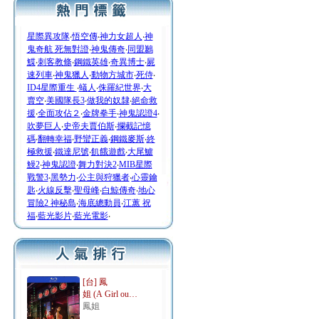
星際異攻隊
‧
悟空傳
‧
神力女超人
‧
神
鬼奇航 死無對證
‧
神鬼傳奇
‧
同盟鶼
鰈
‧
刺客教條
‧
鋼鐵英雄
‧
奇異博士
‧
屍
速列車
‧
神鬼獵人
‧
動物方城市
‧
死侍
‧
ID4星際重生
‧
蟻人
‧
侏羅紀世界
‧
大
賣空
‧
美國隊長3
‧
做我的奴隸
‧
絕命救
援
‧
全面攻佔２
‧
金牌拳手
‧
神鬼認證4
‧
吹夢巨人
‧
史帝夫賈伯斯
‧
攔截記憶
碼
‧
翻轉幸福
‧
野蠻正義
‧
鋼鐵麥斯
‧
終
極救援
‧
鐵達尼號
‧
飢餓遊戲
‧
大尾鱸
鰻2
‧
神鬼認證
‧
舞力對決2
‧
MIB星際
戰警3
‧
黑勢力
‧
公主與狩獵者
‧
心靈鑰
匙
‧
火線反擊
‧
聖母峰
‧
白鯨傳奇
‧
地心
冒險2 神秘島
‧
海底總動員
‧
江蕙 祝
福
‧
藍光影片
‧
藍光電影
‧
[台] 鳳
姐 (A Girl ou…
鳳姐