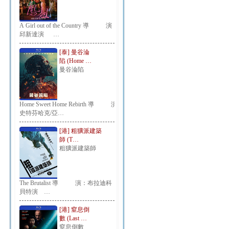
A Girl out of the Country 導 演：
邱新達演 …
[泰] 曼谷淪
陷 (Home …
曼谷淪陷
Home Sweet Home Rebirth 導 演：
史特芬哈克/亞…
[港] 粗獷派建築
師 (T…
粗獷派建築師
The Brutalist 導 演：布拉迪科
貝特演 …
[港] 窒息倒
數 (Last …
窒息倒數