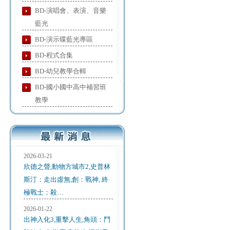
BD-演唱會、表演、音樂
藍光
BD-演示碟藍光專區
BD-程式合集
BD-幼兒教學合輯
BD-國小國中高中補習班
教學
2026-03-21
欣德之聲,動物方城市2,史普林
斯汀：走出虛無,創：戰神, 終
極戰士：殺…
2026-01-22
出神入化3,重擊人生,角頭：鬥