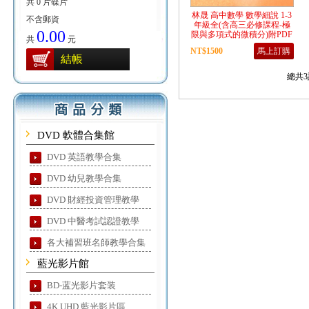
共 0 片碟片
林晟 高中數學 數學細說 1-3
不含郵資
年級全(含高三必修課程-極
0.00
限與多項式的微積分)附PDF
共
元
講義 中文教學合輯藍光版(5
NT$1500
馬上訂購
片裝)（為mp4檔手機可播
結帳
放）
總共3
DVD 軟體合集館
DVD 英語教學合集
DVD 幼兒教學合集
DVD 財經投資管理教學
DVD 中醫考試認證教學
各大補習班名師教學合集
藍光影片館
BD-蓝光影片套装
4K UHD 藍光影片區