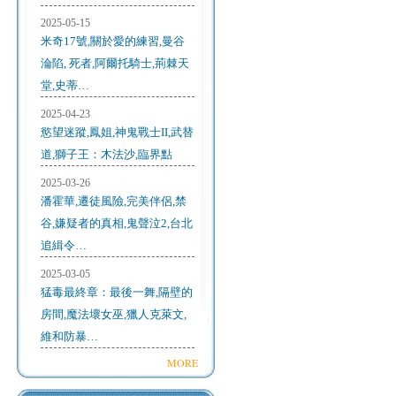
2025-05-15
米奇17號,關於愛的練習,曼谷
淪陷, 死者,阿爾托騎士,荊棘天
堂,史蒂…
2025-04-23
慾望迷蹤,鳳姐,神鬼戰士II,武替
道,獅子王：木法沙,臨界點
2025-03-26
潘霍華,遷徒風險,完美伴侶,禁
谷,嫌疑者的真相,鬼聲泣2,台北
追緝令…
2025-03-05
猛毒最終章：最後一舞,隔壁的
房間,魔法壞女巫,獵人克萊文,
維和防暴…
MORE