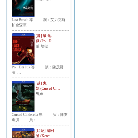
Last Breath 導 演：艾力克斯
帕金森演 …
[港] 破·地
獄 (Po · D…
破·地獄
Po · Dei Juk 導 演：陳茂賢
演 …
[越] 鬼
妹 (Cursed Ci…
鬼妹
Cursed Cinderella 導 演：陳友
進演 員：…
[印尼] 鬼咧
號 (Keret…