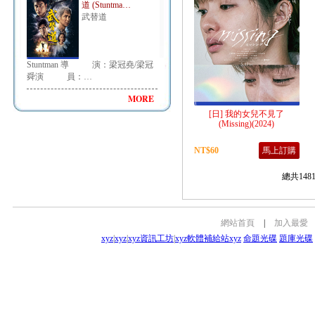
道 (Stuntma…
武替道
Stuntman 導 演：梁冠堯/梁冠
舜演 員：…
MORE
[日] 我的女兒不見了
(Missing)(2024)
NT$60
馬上訂購
總共148
網站首頁
|
加入最愛
xyz
|
xyz
|
xyz資訊工坊
|
xyz軟體補給站
xyz
命題光碟
題庫光碟