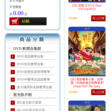
共 0 片碟片
[日] 花魁 (SAGA Oiran
不含郵資
SAGA)(2025)
0.00
共
元
NT$60
馬上訂購
結帳
DVD 軟體合集館
DVD 英語教學合集
DVD 幼兒教學合集
DVD 財經投資管理教學
DVD 中醫考試認證教學
[日] 電影蠟筆小新：超華
麗！灼熱的春日部舞者們
(Super Hot! The Spicy
各大補習班名師教學合集
Kasukabe Dancers)(2025)
NT$60
馬上訂購
藍光影片館
BD-蓝光影片套装
4K UHD 藍光影片區