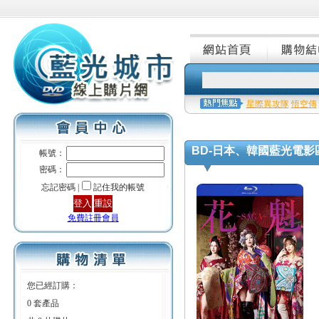
星際異攻隊
悟空傳
BD-日本、韓國藍光電影
帳號：
密碼：
忘記密碼 |
記住我的帳號
免費註冊會員
您已經訂購：
0 套產品