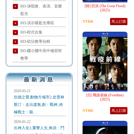
BD-演唱會、表演、音樂
[韓] 巨洪 (The Great Flood)
(2025)
藍光
NT$60
馬上訂購
BD-演示碟藍光專區
BD-程式合集
BD-幼兒教學合輯
BD-國小國中高中補習班
教學
2026-03-21
[日] 戰疫前線 (Frontline)
欣德之聲,動物方城市2,史普林
(2025)
斯汀：走出虛無,創：戰神, 終
NT$60
馬上訂購
極戰士：殺…
2026-01-22
出神入化3,重擊人生,角頭：鬥