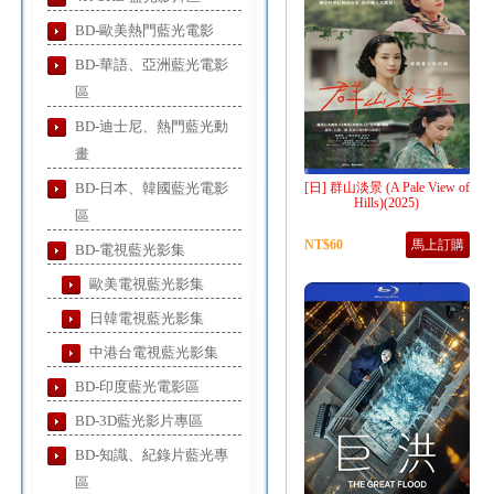
BD-歐美熱門藍光電影
BD-華語、亞洲藍光電影
區
BD-迪士尼、熱門藍光動
畫
BD-日本、韓國藍光電影
[日] 群山淡景 (A Pale View of
Hills)(2025)
區
NT$60
馬上訂購
BD-電視藍光影集
歐美電視藍光影集
日韓電視藍光影集
中港台電視藍光影集
BD-印度藍光電影區
BD-3D藍光影片專區
BD-知識、紀錄片藍光專
區