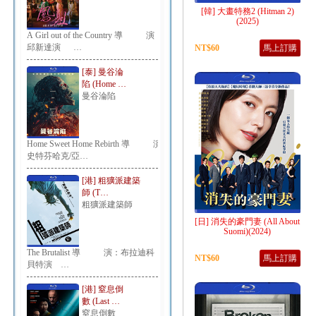
[韓] 大畫特務2 (Hitman 2)
(2025)
A Girl out of the Country 導 演：
邱新達演 …
NT$60
馬上訂購
[泰] 曼谷淪
陷 (Home …
曼谷淪陷
Home Sweet Home Rebirth 導 演：
史特芬哈克/亞…
[港] 粗獷派建築
師 (T…
粗獷派建築師
[日] 消失的豪門妻 (All About
Suomi)(2024)
The Brutalist 導 演：布拉迪科
NT$60
馬上訂購
貝特演 …
[港] 窒息倒
數 (Last …
窒息倒數