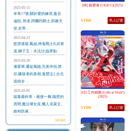
[韓] 殺嬰者 (I Kill U)(2025)
2025-05-15
米奇17號,關於愛的練習,曼谷
NT$60
馬上訂購
淪陷, 死者,阿爾托騎士,荊棘天
堂,史蒂…
2025-04-23
慾望迷蹤,鳳姐,神鬼戰士II,武替
道,獅子王：木法沙,臨界點
2025-03-26
潘霍華,遷徒風險,完美伴侶,禁
谷,嫌疑者的真相,鬼聲泣2,台北
追緝令…
2025-03-05
[日] 工作細胞 (Cells at Work!)
猛毒最終章：最後一舞,隔壁的
(2025)
房間,魔法壞女巫,獵人克萊文,
NT$60
馬上訂購
維和防暴…
MORE