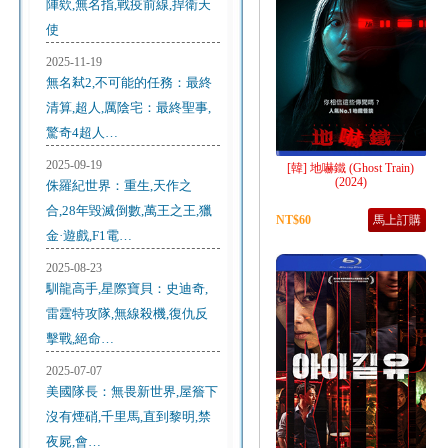
陣欸,無名指,戰疫前線,捍衛天
使
2025-11-19
無名弒2,不可能的任務：最終
清算,超人,厲陰宅：最終聖事,
驚奇4超人…
2025-09-19
[韓] 地嚇鐵 (Ghost Train)
(2024)
侏羅紀世界：重生,天作之
合,28年毀滅倒數,萬王之王,獵
NT$60
馬上訂購
金·遊戲,F1電…
2025-08-23
馴龍高手,星際寶貝：史迪奇,
雷霆特攻隊,無線殺機,復仇反
擊戰,絕命…
2025-07-07
美國隊長：無畏新世界,屋簷下
沒有煙硝,千里馬,直到黎明,禁
夜屍,會…