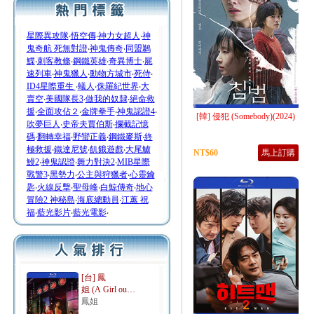
星際異攻隊
‧
悟空傳
‧
神力女超人
‧
神
鬼奇航 死無對證
‧
神鬼傳奇
‧
同盟鶼
鰈
‧
刺客教條
‧
鋼鐵英雄
‧
奇異博士
‧
屍
速列車
‧
神鬼獵人
‧
動物方城市
‧
死侍
‧
ID4星際重生
‧
蟻人
‧
侏羅紀世界
‧
大
賣空
‧
美國隊長3
‧
做我的奴隸
‧
絕命救
援
‧
全面攻佔２
‧
金牌拳手
‧
神鬼認證4
‧
[韓] 侵犯 (Somebody)(2024)
吹夢巨人
‧
史帝夫賈伯斯
‧
攔截記憶
碼
‧
翻轉幸福
‧
野蠻正義
‧
鋼鐵麥斯
‧
終
極救援
‧
鐵達尼號
‧
飢餓遊戲
‧
大尾鱸
NT$60
馬上訂購
鰻2
‧
神鬼認證
‧
舞力對決2
‧
MIB星際
戰警3
‧
黑勢力
‧
公主與狩獵者
‧
心靈鑰
匙
‧
火線反擊
‧
聖母峰
‧
白鯨傳奇
‧
地心
冒險2 神秘島
‧
海底總動員
‧
江蕙 祝
福
‧
藍光影片
‧
藍光電影
‧
[台] 鳳
姐 (A Girl ou…
鳳姐