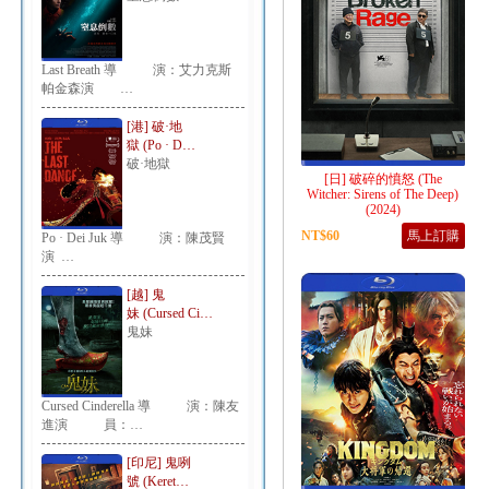
Last Breath 導 演：艾力克斯
帕金森演 …
[港] 破·地
獄 (Po · D…
破·地獄
[日] 破碎的憤怒 (The
Witcher: Sirens of The Deep)
(2024)
NT$60
馬上訂購
Po · Dei Juk 導 演：陳茂賢
演 …
[越] 鬼
妹 (Cursed Ci…
鬼妹
Cursed Cinderella 導 演：陳友
進演 員：…
[印尼] 鬼咧
號 (Keret…