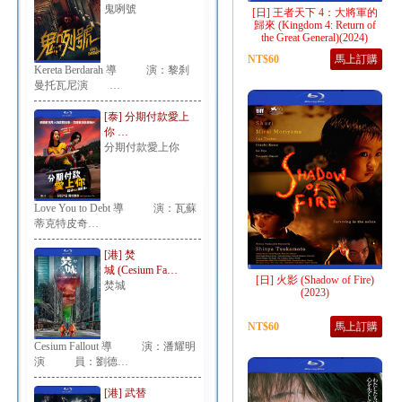
鬼咧號
[日] 王者天下 4：大將軍的
歸來 (Kingdom 4: Return of
the Great General)(2024)
NT$60
馬上訂購
Kereta Berdarah 導 演：黎刹
曼托瓦尼演 …
[泰] 分期付款愛上
你 …
分期付款愛上你
Love You to Debt 導 演：瓦蘇
蒂克特皮奇…
[港] 焚
城 (Cesium Fa…
[日] 火影 (Shadow of Fire)
焚城
(2023)
NT$60
馬上訂購
Cesium Fallout 導 演：潘耀明
演 員：劉德…
[港] 武替