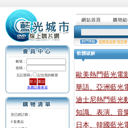
星際異攻隊
悟空傳
軟體破解
帳號：
密碼：
歐美熱門藍光電
忘記密碼 |
記住我的帳號
華語、亞洲藍光
免費註冊會員
迪士尼熱門藍光
知識、表演、音
您已經訂購：
0 套產品
日本、韓國藍光