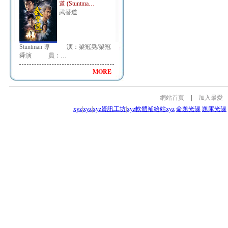
道 (Stuntma…
武替道
Stuntman 導 演：梁冠堯/梁冠
舜演 員：…
MORE
網站首頁
|
加入最愛
xyz
|
xyz
|
xyz資訊工坊
|
xyz軟體補給站
xyz
命題光碟
題庫光碟