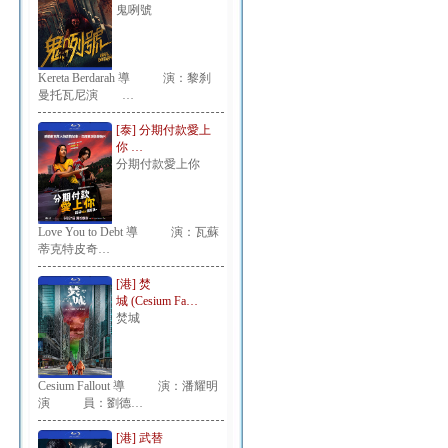
鬼咧號
Kereta Berdarah 導 演：黎刹
曼托瓦尼演 …
[泰] 分期付款愛上
你 …
分期付款愛上你
Love You to Debt 導 演：瓦蘇
蒂克特皮奇…
[港] 焚
城 (Cesium Fa…
焚城
Cesium Fallout 導 演：潘耀明
演 員：劉德…
[港] 武替