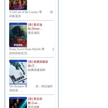
A Girl out of the Country 導 演：
邱新達演 …
[泰] 曼谷淪
陷 (Home …
曼谷淪陷
Home Sweet Home Rebirth 導 演：
史特芬哈克/亞…
[港] 粗獷派建築
師 (T…
粗獷派建築師
The Brutalist 導 演：布拉迪科
貝特演 …
[港] 窒息倒
數 (Last …
窒息倒數