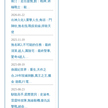
斯汀：走出虛無,創：戰神, 終
極戰士：殺…
2026-01-22
出神入化3,重擊人生,角頭：鬥
陣欸,無名指,戰疫前線,捍衛天
使
2025-11-19
無名弒2,不可能的任務：最終
清算,超人,厲陰宅：最終聖事,
驚奇4超人…
2025-09-19
侏羅紀世界：重生,天作之
合,28年毀滅倒數,萬王之王,獵
金·遊戲,F1電…
2025-08-23
馴龍高手,星際寶貝：史迪奇,
雷霆特攻隊,無線殺機,復仇反
擊戰,絕命…