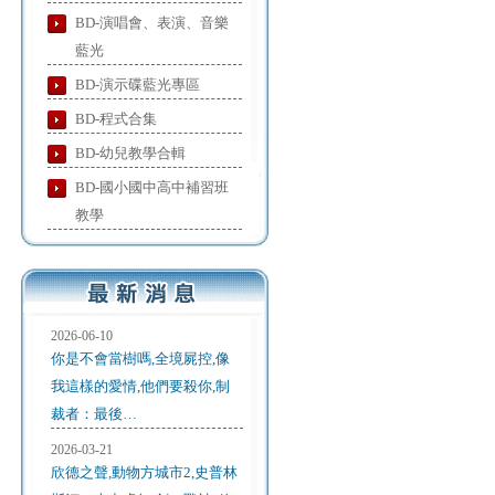
BD-演唱會、表演、音樂
藍光
BD-演示碟藍光專區
BD-程式合集
BD-幼兒教學合輯
BD-國小國中高中補習班
教學
2026-06-10
你是不會當樹嗎,全境屍控,像
我這樣的愛情,他們要殺你,制
裁者：最後…
2026-03-21
欣德之聲,動物方城市2,史普林