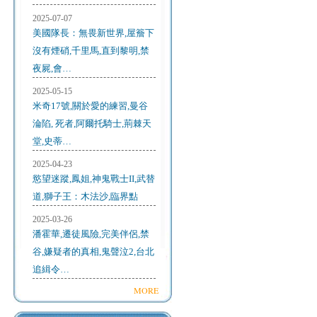
2025-07-07
美國隊長：無畏新世界,屋簷下
沒有煙硝,千里馬,直到黎明,禁
夜屍,會…
2025-05-15
米奇17號,關於愛的練習,曼谷
淪陷, 死者,阿爾托騎士,荊棘天
堂,史蒂…
2025-04-23
慾望迷蹤,鳳姐,神鬼戰士II,武替
道,獅子王：木法沙,臨界點
2025-03-26
潘霍華,遷徒風險,完美伴侶,禁
谷,嫌疑者的真相,鬼聲泣2,台北
追緝令…
MORE