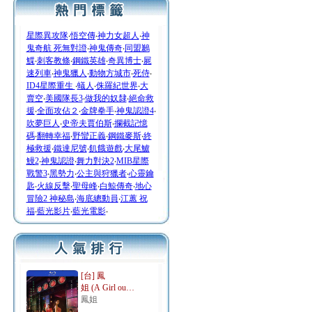
星際異攻隊
‧
悟空傳
‧
神力女超人
‧
神
鬼奇航 死無對證
‧
神鬼傳奇
‧
同盟鶼
鰈
‧
刺客教條
‧
鋼鐵英雄
‧
奇異博士
‧
屍
速列車
‧
神鬼獵人
‧
動物方城市
‧
死侍
‧
ID4星際重生
‧
蟻人
‧
侏羅紀世界
‧
大
賣空
‧
美國隊長3
‧
做我的奴隸
‧
絕命救
援
‧
全面攻佔２
‧
金牌拳手
‧
神鬼認證4
‧
吹夢巨人
‧
史帝夫賈伯斯
‧
攔截記憶
碼
‧
翻轉幸福
‧
野蠻正義
‧
鋼鐵麥斯
‧
終
極救援
‧
鐵達尼號
‧
飢餓遊戲
‧
大尾鱸
鰻2
‧
神鬼認證
‧
舞力對決2
‧
MIB星際
戰警3
‧
黑勢力
‧
公主與狩獵者
‧
心靈鑰
匙
‧
火線反擊
‧
聖母峰
‧
白鯨傳奇
‧
地心
冒險2 神秘島
‧
海底總動員
‧
江蕙 祝
福
‧
藍光影片
‧
藍光電影
‧
[台] 鳳
姐 (A Girl ou…
鳳姐