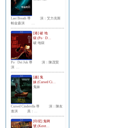
Last Breath 導 演：艾力克斯
帕金森演 …
[港] 破·地
獄 (Po · D…
破·地獄
Po · Dei Juk 導 演：陳茂賢
演 …
[越] 鬼
妹 (Cursed Ci…
鬼妹
Cursed Cinderella 導 演：陳友
進演 員：…
[印尼] 鬼咧
號 (Keret…