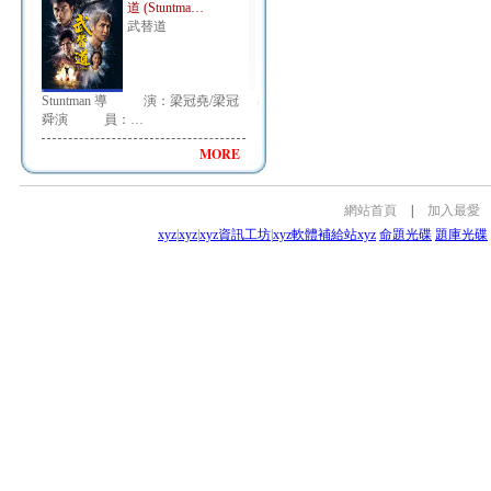
道 (Stuntma…
武替道
Stuntman 導 演：梁冠堯/梁冠
舜演 員：…
MORE
網站首頁
|
加入最愛
xyz
|
xyz
|
xyz資訊工坊
|
xyz軟體補給站
xyz
命題光碟
題庫光碟