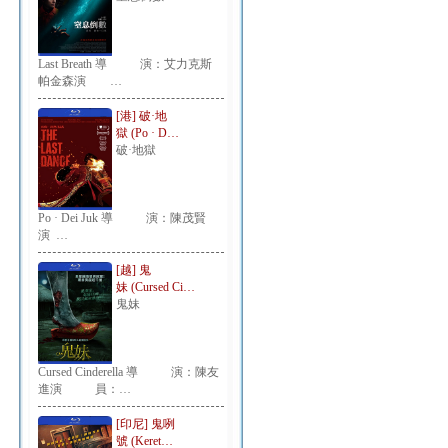
Last Breath 導 演：艾力克斯
帕金森演 …
[港] 破·地
獄 (Po · D…
破·地獄
Po · Dei Juk 導 演：陳茂賢
演 …
[越] 鬼
妹 (Cursed Ci…
鬼妹
Cursed Cinderella 導 演：陳友
進演 員：…
[印尼] 鬼咧
號 (Keret…