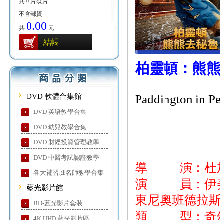
共 0 片碟片
不含郵資
0.00
共
元
結帳
柏靈頓：熊
DVD 軟體合集館
Paddington in Pe
DVD 英語教學合集
DVD 幼兒教學合集
DVD 財經投資管理教學
DVD 中醫考試認證教學
導 演：杜
各大補習班名師教學合集
演 員：伊美黛
藍光影片館
東尼奧班德拉斯
BD-蓝光影片套装
類 型：奇幻
4K UHD 藍光影片區