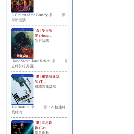
A Girl out of the Country 導 演：
邱新達演 …
[泰] 曼谷淪
陷 (Home …
曼谷淪陷
Home Sweet Home Rebirth 導 演：
史特芬哈克/亞…
[港] 粗獷派建築
師 (T…
粗獷派建築師
The Brutalist 導 演：布拉迪科
貝特演 …
[港] 窒息倒
數 (Last …
窒息倒數