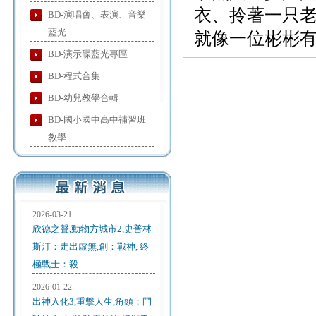
衣、拎著一只
BD-演唱會、表演、音樂
藍光
就像一位彬彬
BD-演示碟藍光專區
BD-程式合集
BD-幼兒教學合輯
BD-國小國中高中補習班
教學
2026-03-21
欣德之聲,動物方城市2,史普林
斯汀：走出虛無,創：戰神, 終
極戰士：殺…
2026-01-22
出神入化3,重擊人生,角頭：鬥