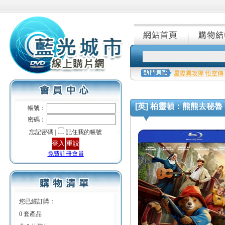
星際異攻隊
悟空傳
[英] 柏靈頓：熊熊去秘魯 (Pad
帳號：
密碼：
忘記密碼 |
記住我的帳號
免費註冊會員
您已經訂購：
0 套產品