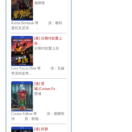
鬼咧號
Kereta Berdarah 導 演：黎刹
曼托瓦尼演 …
[泰] 分期付款愛上
你 …
分期付款愛上你
Love You to Debt 導 演：瓦蘇
蒂克特皮奇…
[港] 焚
城 (Cesium Fa…
焚城
Cesium Fallout 導 演：潘耀明
演 員：劉德…
[港] 武替