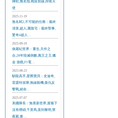
陣欸,無名指,戰疫前線,捍衛天
使
2025-11-19
無名弒2,不可能的任務：最終
清算,超人,厲陰宅：最終聖事,
驚奇4超人…
2025-09-19
侏羅紀世界：重生,天作之
合,28年毀滅倒數,萬王之王,獵
金·遊戲,F1電…
2025-08-23
馴龍高手,星際寶貝：史迪奇,
雷霆特攻隊,無線殺機,復仇反
擊戰,絕命…
2025-07-07
美國隊長：無畏新世界,屋簷下
沒有煙硝,千里馬,直到黎明,禁
夜屍,會…