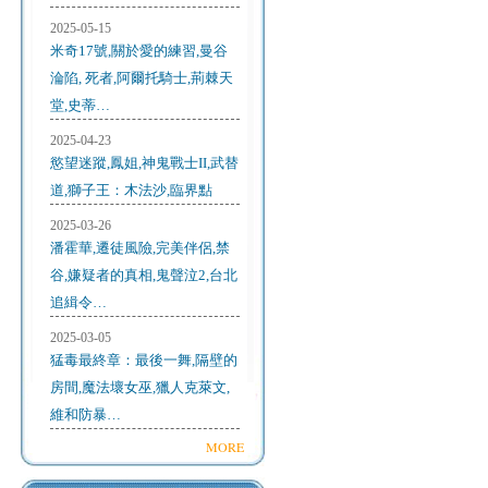
2025-05-15
米奇17號,關於愛的練習,曼谷
淪陷, 死者,阿爾托騎士,荊棘天
堂,史蒂…
2025-04-23
慾望迷蹤,鳳姐,神鬼戰士II,武替
道,獅子王：木法沙,臨界點
2025-03-26
潘霍華,遷徒風險,完美伴侶,禁
谷,嫌疑者的真相,鬼聲泣2,台北
追緝令…
2025-03-05
猛毒最終章：最後一舞,隔壁的
房間,魔法壞女巫,獵人克萊文,
維和防暴…
MORE