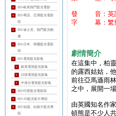
BD-歐美熱門藍光電影
發 音：英
BD-華語、亞洲藍光電影
字 幕：繁簡
區
BD-迪士尼、熱門藍光動
畫
BD-日本、韓國藍光電影
區
劇情簡介
BD-電視藍光影集
在這集中，柏
歐美電視藍光影集
的露西姑姑，
日韓電視藍光影集
前往亞馬遜雨
中港台電視藍光影集
之中，展開一
BD-印度藍光電影區
BD-3D藍光影片專區
由英國知名作
BD-知識、紀錄片藍光專
頓熊是不少人
區