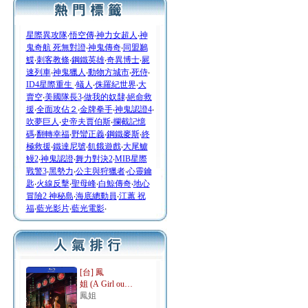
星際異攻隊
‧
悟空傳
‧
神力女超人
‧
神
鬼奇航 死無對證
‧
神鬼傳奇
‧
同盟鶼
鰈
‧
刺客教條
‧
鋼鐵英雄
‧
奇異博士
‧
屍
速列車
‧
神鬼獵人
‧
動物方城市
‧
死侍
‧
ID4星際重生
‧
蟻人
‧
侏羅紀世界
‧
大
賣空
‧
美國隊長3
‧
做我的奴隸
‧
絕命救
援
‧
全面攻佔２
‧
金牌拳手
‧
神鬼認證4
‧
吹夢巨人
‧
史帝夫賈伯斯
‧
攔截記憶
碼
‧
翻轉幸福
‧
野蠻正義
‧
鋼鐵麥斯
‧
終
極救援
‧
鐵達尼號
‧
飢餓遊戲
‧
大尾鱸
鰻2
‧
神鬼認證
‧
舞力對決2
‧
MIB星際
戰警3
‧
黑勢力
‧
公主與狩獵者
‧
心靈鑰
匙
‧
火線反擊
‧
聖母峰
‧
白鯨傳奇
‧
地心
冒險2 神秘島
‧
海底總動員
‧
江蕙 祝
福
‧
藍光影片
‧
藍光電影
‧
[台] 鳳
姐 (A Girl ou…
鳳姐