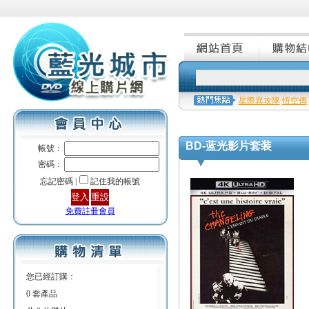
星際異攻隊
悟空傳
BD-蓝光影片套装
帳號：
密碼：
忘記密碼 |
記住我的帳號
免費註冊會員
您已經訂購：
0 套產品