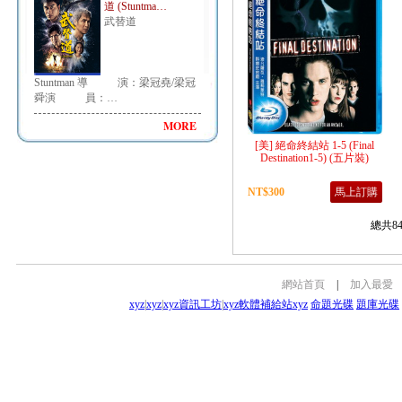
道 (Stuntma…
武替道
Stuntman 導 演：梁冠堯/梁冠
舜演 員：…
MORE
[美] 絕命終結站 1-5 (Final
Destination1-5) (五片裝)
NT$300
馬上訂購
總共8
網站首頁
|
加入最愛
xyz
|
xyz
|
xyz資訊工坊
|
xyz軟體補給站
xyz
命題光碟
題庫光碟