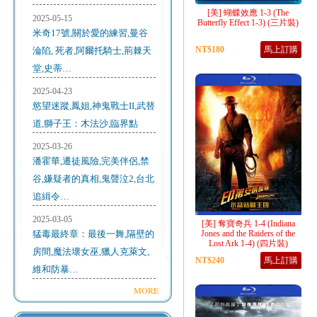
[美] 蝴蝶效應 1-3 (The
2025-05-15
Butterfly Effect 1-3) (三片裝)
米奇17號,關於愛的練習,曼谷
NT$180
馬上訂購
淪陷, 死者,阿爾托騎士,荊棘天
堂,史蒂…
2025-04-23
慾望迷蹤,鳳姐,神鬼戰士II,武替
道,獅子王：木法沙,臨界點
2025-03-26
潘霍華,遷徒風險,完美伴侶,禁
谷,嫌疑者的真相,鬼聲泣2,台北
追緝令…
2025-03-05
[美] 奪寶奇兵 1-4 (Indiana
猛毒最終章：最後一舞,隔壁的
Jones and the Raiders of the
Lost Ark 1-4) (四片裝)
房間,魔法壞女巫,獵人克萊文,
NT$240
馬上訂購
維和防暴…
MORE