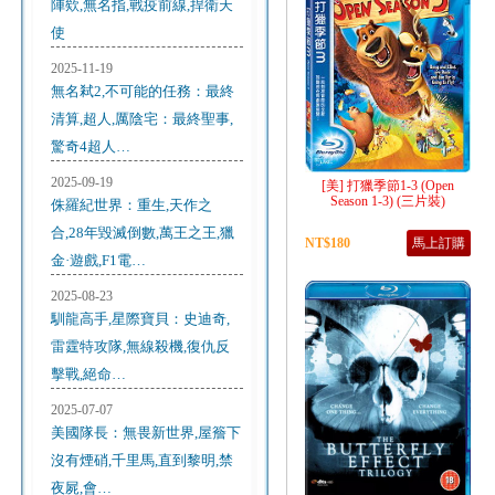
陣欸,無名指,戰疫前線,捍衛天
使
2025-11-19
無名弒2,不可能的任務：最終
清算,超人,厲陰宅：最終聖事,
驚奇4超人…
2025-09-19
[美] 打獵季節1-3 (Open
Season 1-3) (三片裝)
侏羅紀世界：重生,天作之
合,28年毀滅倒數,萬王之王,獵
NT$180
馬上訂購
金·遊戲,F1電…
2025-08-23
馴龍高手,星際寶貝：史迪奇,
雷霆特攻隊,無線殺機,復仇反
擊戰,絕命…
2025-07-07
美國隊長：無畏新世界,屋簷下
沒有煙硝,千里馬,直到黎明,禁
夜屍,會…