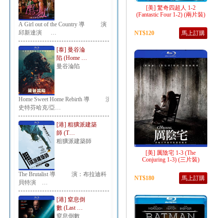
[美] 驚奇四超人 1-2
(Fantastic Four 1-2) (兩片裝)
A Girl out of the Country 導 演：
邱新達演 …
NT$120
馬上訂購
[泰] 曼谷淪
陷 (Home …
曼谷淪陷
Home Sweet Home Rebirth 導 演：
史特芬哈克/亞…
[港] 粗獷派建築
師 (T…
粗獷派建築師
[美] 厲陰宅 1-3 (The
Conjuring 1-3) (三片裝)
The Brutalist 導 演：布拉迪科
NT$180
馬上訂購
貝特演 …
[港] 窒息倒
數 (Last …
窒息倒數