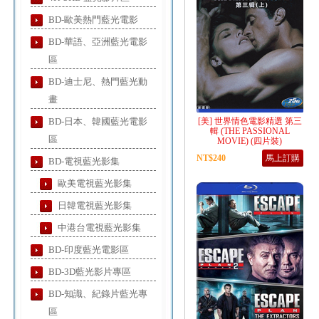
BD-歐美熱門藍光電影
BD-華語、亞洲藍光電影
區
BD-迪士尼、熱門藍光動
畫
BD-日本、韓國藍光電影
[美] 世界情色電影精選 第三
輯 (THE PASSIONAL
區
MOVIE) (四片裝)
NT$240
馬上訂購
BD-電視藍光影集
歐美電視藍光影集
日韓電視藍光影集
中港台電視藍光影集
BD-印度藍光電影區
BD-3D藍光影片專區
BD-知識、紀錄片藍光專
區