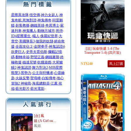
星際異攻隊
‧
悟空傳
‧
神力女超人
‧
神
鬼奇航 死無對證
‧
神鬼傳奇
‧
同盟鶼
鰈
‧
刺客教條
‧
鋼鐵英雄
‧
奇異博士
‧
屍
速列車
‧
神鬼獵人
‧
動物方城市
‧
死侍
‧
ID4星際重生
‧
蟻人
‧
侏羅紀世界
‧
大
賣空
‧
美國隊長3
‧
做我的奴隸
‧
絕命救
援
‧
全面攻佔２
‧
金牌拳手
‧
神鬼認證4
‧
[法] 玩命快遞 1-4 (The
吹夢巨人
‧
史帝夫賈伯斯
‧
攔截記憶
Transporter 1-4) (四片裝)
碼
‧
翻轉幸福
‧
野蠻正義
‧
鋼鐵麥斯
‧
終
極救援
‧
鐵達尼號
‧
飢餓遊戲
‧
大尾鱸
NT$240
馬上訂購
鰻2
‧
神鬼認證
‧
舞力對決2
‧
MIB星際
戰警3
‧
黑勢力
‧
公主與狩獵者
‧
心靈鑰
匙
‧
火線反擊
‧
聖母峰
‧
白鯨傳奇
‧
地心
冒險2 神秘島
‧
海底總動員
‧
江蕙 祝
福
‧
藍光影片
‧
藍光電影
‧
[台] 鳳
姐 (A Girl ou…
鳳姐