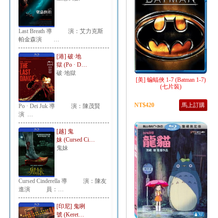
Last Breath 導 演：艾力克斯
帕金森演 …
[港] 破·地
獄 (Po · D…
破·地獄
[美] 蝙蝠俠 1-7 (Batman 1-7)
(七片裝)
NT$420
馬上訂購
Po · Dei Juk 導 演：陳茂賢
演 …
[越] 鬼
妹 (Cursed Ci…
鬼妹
Cursed Cinderella 導 演：陳友
進演 員：…
[印尼] 鬼咧
號 (Keret…