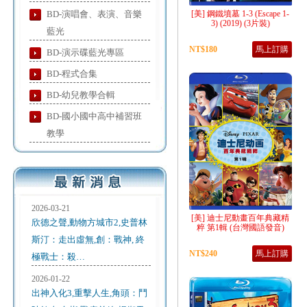
BD-演唱會、表演、音樂
[美] 鋼鐵墳墓 1-3 (Escape 1-
3) (2019) (3片裝)
藍光
NT$180
馬上訂購
BD-演示碟藍光專區
BD-程式合集
BD-幼兒教學合輯
BD-國小國中高中補習班
教學
2026-03-21
[美] 迪士尼動畫百年典藏精
欣德之聲,動物方城市2,史普林
粹 第1輯 (台灣國語發音)
斯汀：走出虛無,創：戰神, 終
NT$240
馬上訂購
極戰士：殺…
2026-01-22
出神入化3,重擊人生,角頭：鬥