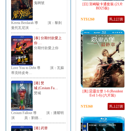
鬼咧號
[日] 宮崎駿卡通套裝 (21片
BD25裝)
NT$1260
馬上訂購
Kereta Berdarah 導 演：黎刹
曼托瓦尼演 …
[泰] 分期付款愛上
你 …
分期付款愛上你
Love You to Debt 導 演：瓦蘇
蒂克特皮奇…
[港] 焚
城 (Cesium Fa…
[美] 惡靈古堡 1-6 (Resident
焚城
Evil 1-6) (六片裝)
NT$360
馬上訂購
Cesium Fallout 導 演：潘耀明
演 員：劉德…
[港] 武替