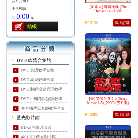
共 0 片碟片
[加拿大] 奪魄冤魂 (The
不含郵資
Changeling) (1980)
0.00
共
元
NT$150
馬上訂購
結帳
DVD 軟體合集館
DVD 英語教學合集
DVD 幼兒教學合集
DVD 財經投資管理教學
DVD 中醫考試認證教學
[美] 驚聲尖笑 1-5 (Scary
Movie 1-5) (2000) (五片裝)
各大補習班名師教學合集
NT$300
馬上訂購
藍光影片館
BD-蓝光影片套装
4K UHD 藍光影片區