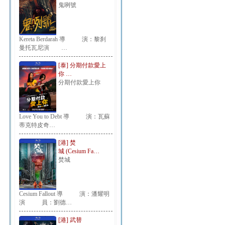
鬼咧號
Kereta Berdarah 導 演：黎刹
曼托瓦尼演 …
[泰] 分期付款愛上
你 …
分期付款愛上你
Love You to Debt 導 演：瓦蘇
蒂克特皮奇…
[港] 焚
城 (Cesium Fa…
焚城
Cesium Fallout 導 演：潘耀明
演 員：劉德…
[港] 武替