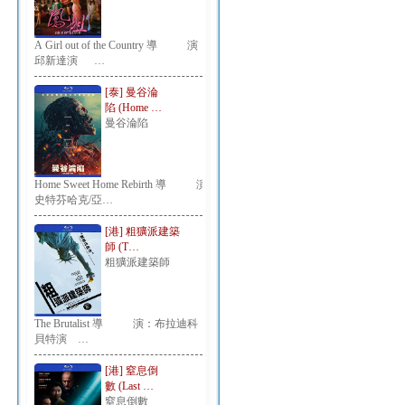
A Girl out of the Country 導 演：
邱新達演 …
[泰] 曼谷淪
陷 (Home …
曼谷淪陷
Home Sweet Home Rebirth 導 演：
史特芬哈克/亞…
[港] 粗獷派建築
師 (T…
粗獷派建築師
The Brutalist 導 演：布拉迪科
貝特演 …
[港] 窒息倒
數 (Last …
窒息倒數