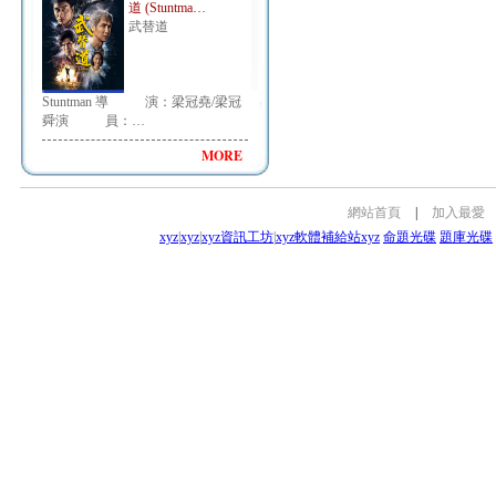
道 (Stuntma…
武替道
Stuntman 導 演：梁冠堯/梁冠
舜演 員：…
MORE
網站首頁
|
加入最愛
xyz
|
xyz
|
xyz資訊工坊
|
xyz軟體補給站
xyz
命題光碟
題庫光碟