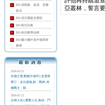
許他再持續追
BD-演唱會、表演、音樂
亞叢林，誓言
藍光
BD-演示碟藍光專區
BD-程式合集
BD-幼兒教學合輯
BD-國小國中高中補習班
教學
2026-03-21
欣德之聲,動物方城市2,史普林
斯汀：走出虛無,創：戰神, 終
極戰士：殺…
2026-01-22
出神入化3,重擊人生,角頭：鬥