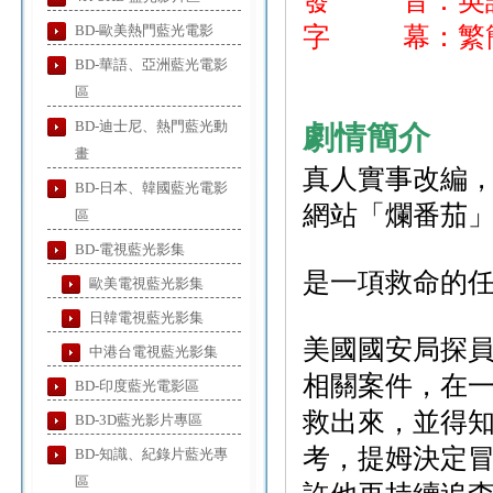
發 音：英
BD-歐美熱門藍光電影
字 幕：繁簡
BD-華語、亞洲藍光電影
區
BD-迪士尼、熱門藍光動
劇情簡介
畫
真人實事改編
BD-日本、韓國藍光電影
網站「爛番茄」
區
BD-電視藍光影集
是一項救命的任
歐美電視藍光影集
日韓電視藍光影集
美國國安局探員
中港台電視藍光影集
相關案件，在
BD-印度藍光電影區
救出來，並得
BD-3D藍光影片專區
考，提姆決定
BD-知識、紀錄片藍光專
區