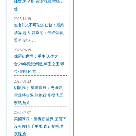
陣欸,無名指,戰疫前線,捍衛天
使
2025-11-19
無名弒2,不可能的任務：最終
清算,超人,厲陰宅：最終聖事,
驚奇4超人…
2025-09-19
侏羅紀世界：重生,天作之
合,28年毀滅倒數,萬王之王,獵
金·遊戲,F1電…
2025-08-23
馴龍高手,星際寶貝：史迪奇,
雷霆特攻隊,無線殺機,復仇反
擊戰,絕命…
2025-07-07
美國隊長：無畏新世界,屋簷下
沒有煙硝,千里馬,直到黎明,禁
夜屍,會…