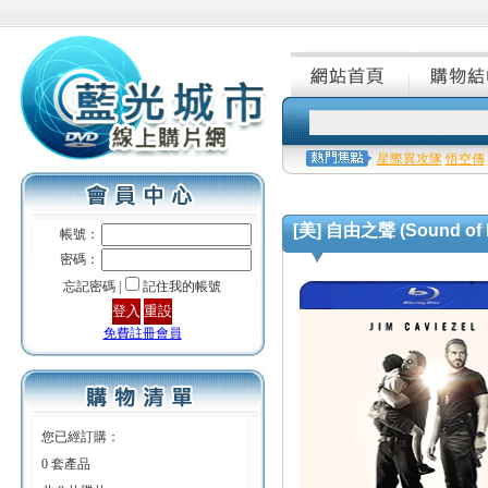
星際異攻隊
悟空傳
[美] 自由之聲 (Sound of F
帳號：
密碼：
忘記密碼 |
記住我的帳號
免費註冊會員
您已經訂購：
0 套產品