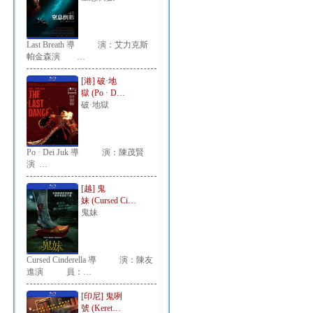
Last Breath 導 演：艾力克斯
帕金森演 …
[港] 破·地
獄 (Po · D…
破·地獄
Po · Dei Juk 導 演：陳茂賢
演 …
[越] 鬼
妹 (Cursed Ci…
鬼妹
Cursed Cinderella 導 演：陳友
進演 員：…
[印尼] 鬼咧
號 (Keret…