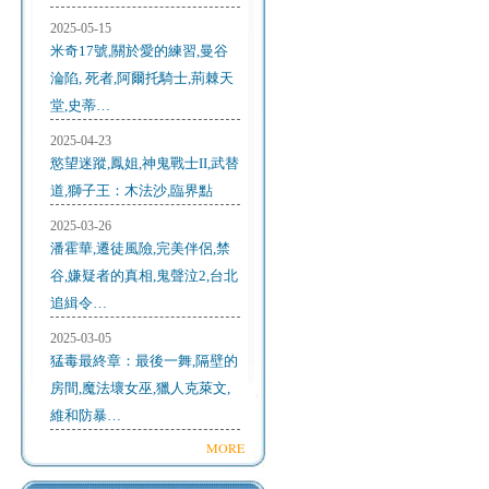
2025-05-15
米奇17號,關於愛的練習,曼谷
淪陷, 死者,阿爾托騎士,荊棘天
堂,史蒂…
2025-04-23
慾望迷蹤,鳳姐,神鬼戰士II,武替
道,獅子王：木法沙,臨界點
2025-03-26
潘霍華,遷徒風險,完美伴侶,禁
谷,嫌疑者的真相,鬼聲泣2,台北
追緝令…
2025-03-05
猛毒最終章：最後一舞,隔壁的
房間,魔法壞女巫,獵人克萊文,
維和防暴…
MORE