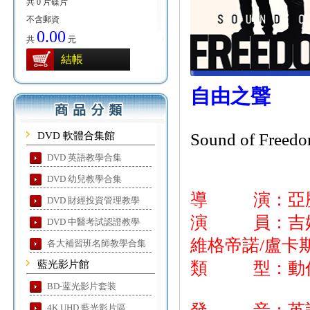
共 0 片碟片
不含郵資
0.00
共
元
結帳
自由之聲
DVD 軟體合集館
Sound of Freed
DVD 英語教學合集
DVD 幼兒教學合集
導 演：亞歷
DVD 財經投資管理教學
演 員：吉姆卡
DVD 中醫考試認證教學
維格帝諾/盧卡
各大補習班名師教學合集
藍光影片館
類 型：動作
BD-蓝光影片套装
4K UHD 藍光影片區