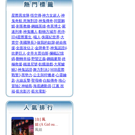
星際異攻隊
‧
悟空傳
‧
神力女超人
‧
神
鬼奇航 死無對證
‧
神鬼傳奇
‧
同盟鶼
鰈
‧
刺客教條
‧
鋼鐵英雄
‧
奇異博士
‧
屍
速列車
‧
神鬼獵人
‧
動物方城市
‧
死侍
‧
ID4星際重生
‧
蟻人
‧
侏羅紀世界
‧
大
賣空
‧
美國隊長3
‧
做我的奴隸
‧
絕命救
援
‧
全面攻佔２
‧
金牌拳手
‧
神鬼認證4
‧
吹夢巨人
‧
史帝夫賈伯斯
‧
攔截記憶
碼
‧
翻轉幸福
‧
野蠻正義
‧
鋼鐵麥斯
‧
終
極救援
‧
鐵達尼號
‧
飢餓遊戲
‧
大尾鱸
鰻2
‧
神鬼認證
‧
舞力對決2
‧
MIB星際
戰警3
‧
黑勢力
‧
公主與狩獵者
‧
心靈鑰
匙
‧
火線反擊
‧
聖母峰
‧
白鯨傳奇
‧
地心
冒險2 神秘島
‧
海底總動員
‧
江蕙 祝
福
‧
藍光影片
‧
藍光電影
‧
[台] 鳳
姐 (A Girl ou…
鳳姐