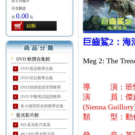
共 0 片碟片
不含郵資
0.00
共
元
結帳
巨齒鯊2：海
DVD 軟體合集館
Meg 2: The Tren
DVD 英語教學合集
DVD 幼兒教學合集
導 演：班懷特利(
DVD 財經投資管理教學
演 員：傑森史塔森
DVD 中醫考試認證教學
(Sienna Guillo
各大補習班名師教學合集
藍光影片館
類 型：動作/
BD-蓝光影片套装
4K UHD 藍光影片區