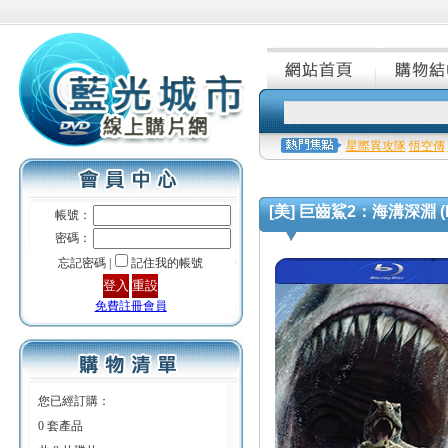
星際異攻隊
悟空傳
[美] 巨齒鯊2：海溝深淵 (Meg 
帳號：
密碼：
忘記密碼 |
記住我的帳號
免費註冊會員
您已經訂購：
0 套產品