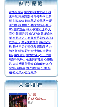
星際異攻隊
‧
悟空傳
‧
神力女超人
‧
神
鬼奇航 死無對證
‧
神鬼傳奇
‧
同盟鶼
鰈
‧
刺客教條
‧
鋼鐵英雄
‧
奇異博士
‧
屍
速列車
‧
神鬼獵人
‧
動物方城市
‧
死侍
‧
ID4星際重生
‧
蟻人
‧
侏羅紀世界
‧
大
賣空
‧
美國隊長3
‧
做我的奴隸
‧
絕命救
援
‧
全面攻佔２
‧
金牌拳手
‧
神鬼認證4
‧
吹夢巨人
‧
史帝夫賈伯斯
‧
攔截記憶
碼
‧
翻轉幸福
‧
野蠻正義
‧
鋼鐵麥斯
‧
終
極救援
‧
鐵達尼號
‧
飢餓遊戲
‧
大尾鱸
鰻2
‧
神鬼認證
‧
舞力對決2
‧
MIB星際
戰警3
‧
黑勢力
‧
公主與狩獵者
‧
心靈鑰
匙
‧
火線反擊
‧
聖母峰
‧
白鯨傳奇
‧
地心
冒險2 神秘島
‧
海底總動員
‧
江蕙 祝
福
‧
藍光影片
‧
藍光電影
‧
[台] 鳳
姐 (A Girl ou…
鳳姐