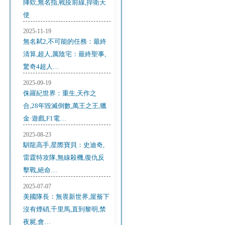
陣欸,無名指,戰疫前線,捍衛天
使
2025-11-19
無名弒2,不可能的任務：最終
清算,超人,厲陰宅：最終聖事,
驚奇4超人…
2025-09-19
侏羅紀世界：重生,天作之
合,28年毀滅倒數,萬王之王,獵
金·遊戲,F1電…
2025-08-23
馴龍高手,星際寶貝：史迪奇,
雷霆特攻隊,無線殺機,復仇反
擊戰,絕命…
2025-07-07
美國隊長：無畏新世界,屋簷下
沒有煙硝,千里馬,直到黎明,禁
夜屍,會…