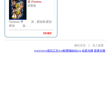
道 (Stuntma…
武替道
Stuntman 導 演：梁冠堯/梁冠
舜演 員：…
MORE
網站首頁
|
加入最愛
xyz
|
xyz
|
xyz資訊工坊
|
xyz軟體補給站
xyz
命題光碟
題庫光碟