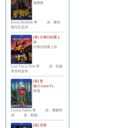
鬼咧號
Kereta Berdarah 導 演：黎刹
曼托瓦尼演 …
[泰] 分期付款愛上
你 …
分期付款愛上你
Love You to Debt 導 演：瓦蘇
蒂克特皮奇…
[港] 焚
城 (Cesium Fa…
焚城
Cesium Fallout 導 演：潘耀明
演 員：劉德…
[港] 武替