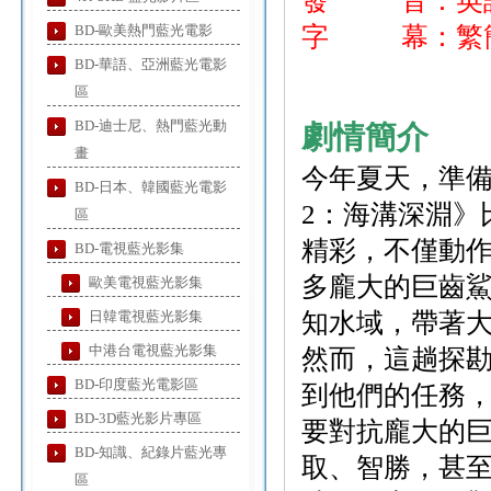
發 音：
BD-歐美熱門藍光電影
字 幕：繁
BD-華語、亞洲藍光電影
區
BD-迪士尼、熱門藍光動
劇情簡介
畫
今年夏天，準
BD-日本、韓國藍光電影
2：海溝深淵》
區
精彩，不僅動
BD-電視藍光影集
多龐大的巨齒
歐美電視藍光影集
日韓電視藍光影集
知水域，帶著
中港台電視藍光影集
然而，這趟探
BD-印度藍光電影區
到他們的任務
BD-3D藍光影片專區
要對抗龐大的
BD-知識、紀錄片藍光專
取、智勝，甚
區