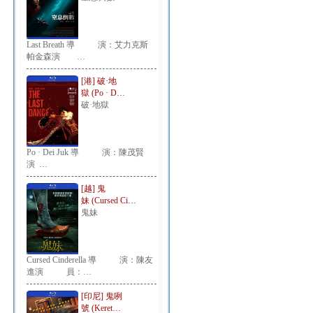
Last Breath 導 演：艾力克斯
帕金森演 …
[港] 破·地
獄 (Po · D…
破·地獄
Po · Dei Juk 導 演：陳茂賢
演 …
[越] 鬼
妹 (Cursed Ci…
鬼妹
Cursed Cinderella 導 演：陳友
進演 員：…
[印尼] 鬼咧
號 (Keret…