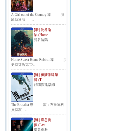
A Girl out of the Country 導 演：
邱新達演 …
[泰] 曼谷淪
陷 (Home …
曼谷淪陷
Home Sweet Home Rebirth 導 演：
史特芬哈克/亞…
[港] 粗獷派建築
師 (T…
粗獷派建築師
The Brutalist 導 演：布拉迪科
貝特演 …
[港] 窒息倒
數 (Last …
窒息倒數