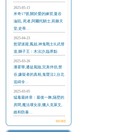
2025-05-15
米奇17號,關於愛的練習,曼谷
淪陷, 死者,阿爾托騎士,荊棘天
堂,史蒂…
2025-04-23
慾望迷蹤,鳳姐,神鬼戰士II,武替
道,獅子王：木法沙,臨界點
2025-03-26
潘霍華,遷徒風險,完美伴侶,禁
谷,嫌疑者的真相,鬼聲泣2,台北
追緝令…
2025-03-05
猛毒最終章：最後一舞,隔壁的
房間,魔法壞女巫,獵人克萊文,
維和防暴…
MORE