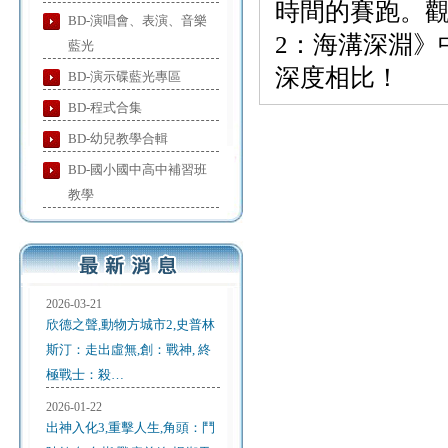
時間的賽跑。
BD-演唱會、表演、音樂
2：海溝深淵》
藍光
深度相比！
BD-演示碟藍光專區
BD-程式合集
BD-幼兒教學合輯
BD-國小國中高中補習班
教學
2026-03-21
欣德之聲,動物方城市2,史普林
斯汀：走出虛無,創：戰神, 終
極戰士：殺…
2026-01-22
出神入化3,重擊人生,角頭：鬥