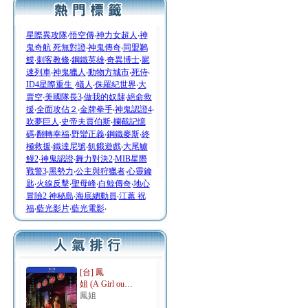
星際異攻隊
‧
悟空傳
‧
神力女超人
‧
神
鬼奇航 死無對證
‧
神鬼傳奇
‧
同盟鶼
鰈
‧
刺客教條
‧
鋼鐵英雄
‧
奇異博士
‧
屍
速列車
‧
神鬼獵人
‧
動物方城市
‧
死侍
‧
ID4星際重生
‧
蟻人
‧
侏羅紀世界
‧
大
賣空
‧
美國隊長3
‧
做我的奴隸
‧
絕命救
援
‧
全面攻佔２
‧
金牌拳手
‧
神鬼認證4
‧
吹夢巨人
‧
史帝夫賈伯斯
‧
攔截記憶
碼
‧
翻轉幸福
‧
野蠻正義
‧
鋼鐵麥斯
‧
終
極救援
‧
鐵達尼號
‧
飢餓遊戲
‧
大尾鱸
鰻2
‧
神鬼認證
‧
舞力對決2
‧
MIB星際
戰警3
‧
黑勢力
‧
公主與狩獵者
‧
心靈鑰
匙
‧
火線反擊
‧
聖母峰
‧
白鯨傳奇
‧
地心
冒險2 神秘島
‧
海底總動員
‧
江蕙 祝
福
‧
藍光影片
‧
藍光電影
‧
[台] 鳳
姐 (A Girl ou…
鳳姐