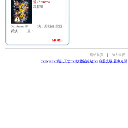
道 (Stuntma…
武替道
Stuntman 導 演：梁冠堯/梁冠
舜演 員：…
MORE
網站首頁
|
加入最愛
xyz
|
xyz
|
xyz資訊工坊
|
xyz軟體補給站
xyz
命題光碟
題庫光碟