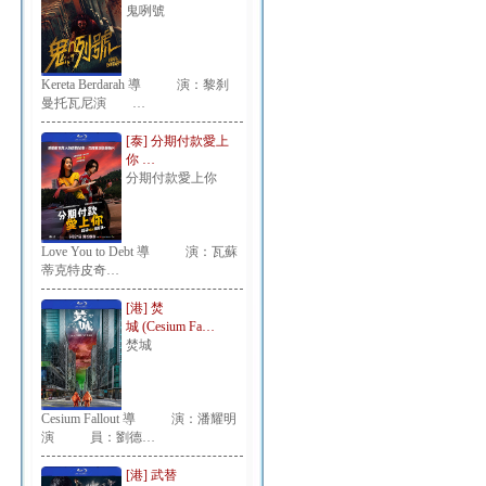
鬼咧號
Kereta Berdarah 導 演：黎刹
曼托瓦尼演 …
[泰] 分期付款愛上
你 …
分期付款愛上你
Love You to Debt 導 演：瓦蘇
蒂克特皮奇…
[港] 焚
城 (Cesium Fa…
焚城
Cesium Fallout 導 演：潘耀明
演 員：劉德…
[港] 武替