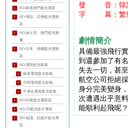
發 音：韓
BD-歐美熱門藍光電影
字 幕：繁簡
BD-華語、亞洲藍光電影
區
BD-迪士尼、熱門藍光動
劇情簡介
畫
BD-日本、韓國藍光電影
具備最強飛行實
區
到還參加了有
BD-電視藍光影集
失去一切，甚
歐美電視藍光影集
航空公司拒絕採
日韓電視藍光影集
身分完美變身
中港台電視藍光影集
次遭遇出乎意
BD-印度藍光電影區
能順利起飛呢
BD-3D藍光影片專區
BD-知識、紀錄片藍光專
區