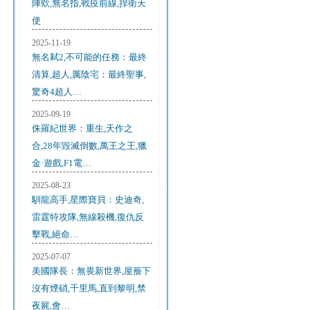
陣欸,無名指,戰疫前線,捍衛天
使
2025-11-19
無名弒2,不可能的任務：最終
清算,超人,厲陰宅：最終聖事,
驚奇4超人…
2025-09-19
侏羅紀世界：重生,天作之
合,28年毀滅倒數,萬王之王,獵
金·遊戲,F1電…
2025-08-23
馴龍高手,星際寶貝：史迪奇,
雷霆特攻隊,無線殺機,復仇反
擊戰,絕命…
2025-07-07
美國隊長：無畏新世界,屋簷下
沒有煙硝,千里馬,直到黎明,禁
夜屍,會…