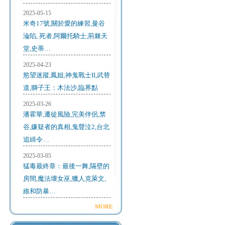
2025-05-15
米奇17號,關於愛的練習,曼谷
淪陷, 死者,阿爾托騎士,荊棘天
堂,史蒂…
2025-04-23
慾望迷蹤,鳳姐,神鬼戰士II,武替
道,獅子王：木法沙,臨界點
2025-03-26
潘霍華,遷徒風險,完美伴侶,禁
谷,嫌疑者的真相,鬼聲泣2,台北
追緝令…
2025-03-05
猛毒最終章：最後一舞,隔壁的
房間,魔法壞女巫,獵人克萊文,
維和防暴…
MORE