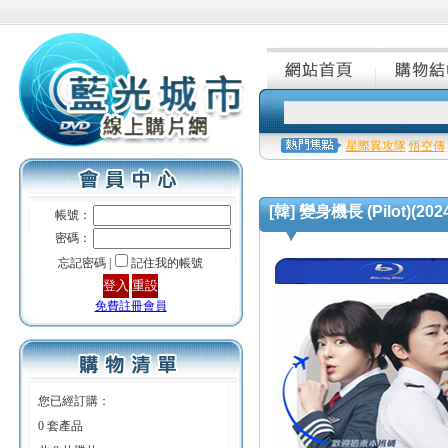
星際異攻隊
悟空傳
[韓] 變身機長 (Pilot)(2024
帳號：
密碼：
忘記密碼 |
記住我的帳號
免費註冊會員
您已經訂購：
0 套產品