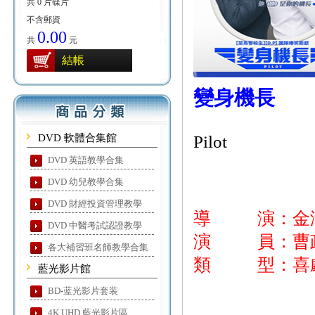
共 0 片碟片
不含郵資
0.00
共
元
結帳
變身機長
DVD 軟體合集館
Pilot
DVD 英語教學合集
DVD 幼兒教學合集
DVD 財經投資管理教學
導 演：金
DVD 中醫考試認證教學
演 員：曹政奭
各大補習班名師教學合集
類 型：喜
藍光影片館
BD-蓝光影片套装
4K UHD 藍光影片區