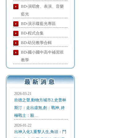
BD-演唱會、表演、音樂
藍光
BD-演示碟藍光專區
BD-程式合集
BD-幼兒教學合輯
BD-國小國中高中補習班
教學
2026-03-21
欣德之聲,動物方城市2,史普林
斯汀：走出虛無,創：戰神, 終
極戰士：殺…
2026-01-22
出神入化3,重擊人生,角頭：鬥