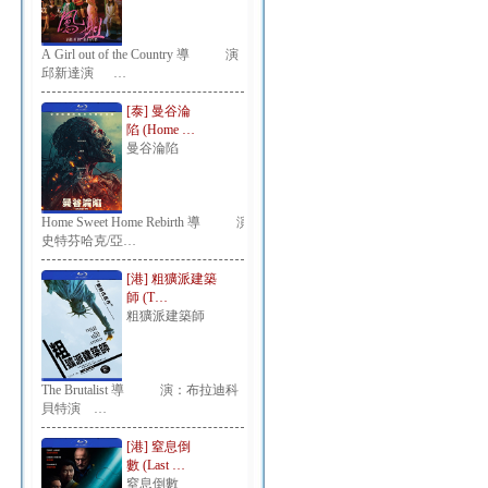
A Girl out of the Country 導 演：
邱新達演 …
[泰] 曼谷淪
陷 (Home …
曼谷淪陷
Home Sweet Home Rebirth 導 演：
史特芬哈克/亞…
[港] 粗獷派建築
師 (T…
粗獷派建築師
The Brutalist 導 演：布拉迪科
貝特演 …
[港] 窒息倒
數 (Last …
窒息倒數