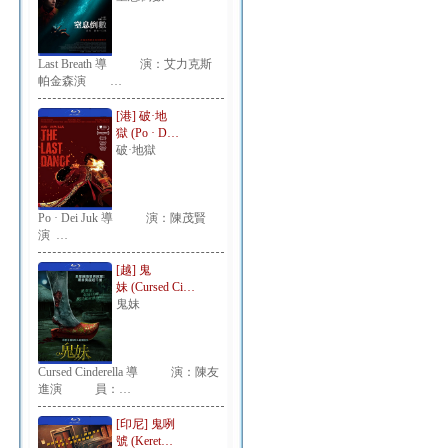
Last Breath 導 演：艾力克斯
帕金森演 …
[港] 破·地
獄 (Po · D…
破·地獄
Po · Dei Juk 導 演：陳茂賢
演 …
[越] 鬼
妹 (Cursed Ci…
鬼妹
Cursed Cinderella 導 演：陳友
進演 員：…
[印尼] 鬼咧
號 (Keret…