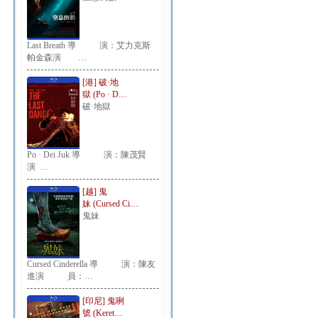
Last Breath 導 演：艾力克斯
帕金森演 …
[港] 破·地
獄 (Po · D…
破·地獄
Po · Dei Juk 導 演：陳茂賢
演 …
[越] 鬼
妹 (Cursed Ci…
鬼妹
Cursed Cinderella 導 演：陳友
進演 員：…
[印尼] 鬼咧
號 (Keret…