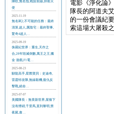
陣欸,無名指,戰疫前線,捍衛天
電影《淨化論》（
使
隊長的阿道夫艾希
2025-11-19
的一份會議紀
無名弒2,不可能的任務：最終
索這場大屠殺
清算,超人,厲陰宅：最終聖事,
驚奇4超人…
2025-09-19
侏羅紀世界：重生,天作之
合,28年毀滅倒數,萬王之王,獵
金·遊戲,F1電…
2025-08-23
馴龍高手,星際寶貝：史迪奇,
雷霆特攻隊,無線殺機,復仇反
擊戰,絕命…
2025-07-07
美國隊長：無畏新世界,屋簷下
沒有煙硝,千里馬,直到黎明,禁
夜屍,會…