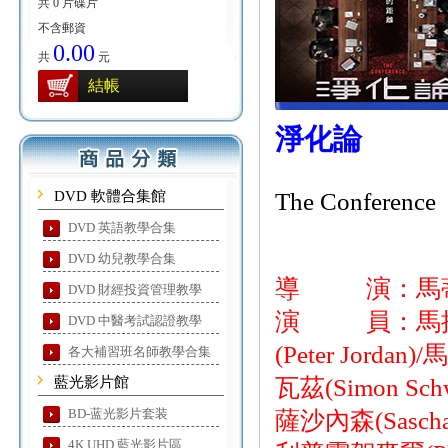
共 0 片碟片
不含郵資
0.00
共
元
結帳
淨化論
DVD 軟體合集館
The Conference
DVD 英語教學合集
DVD 幼兒教學合集
導 演：馬蒂格諾勒
DVD 財經投資管理教學
演 員：馬提亞斯邦
DVD 中醫考試認證教學
(Peter Jorda
各大補習班名師教學合集
藍光影片館
瓦茲(Simon Sch
BD-蓝光影片套装
薩沙內森(Sascha 
4K UHD 藍光影片區