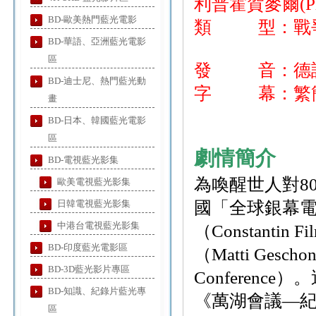
利普霍賀麥爾(Phili
BD-歐美熱門藍光電影
類 型：戰爭
BD-華語、亞洲藍光電影
區
發 音：德
BD-迪士尼、熱門藍光動
字 幕：繁簡
畫
BD-日本、韓國藍光電影
區
劇情簡介
BD-電視藍光影集
為喚醒世人對8
歐美電視藍光影集
日韓電視藍光影集
國「全球銀幕電影
中港台電視藍光影集
（Constant
BD-印度藍光電影區
（Matti Ge
BD-3D藍光影片專區
Conferen
BD-知識、紀錄片藍光專
《萬湖會議—紀錄片》（
區