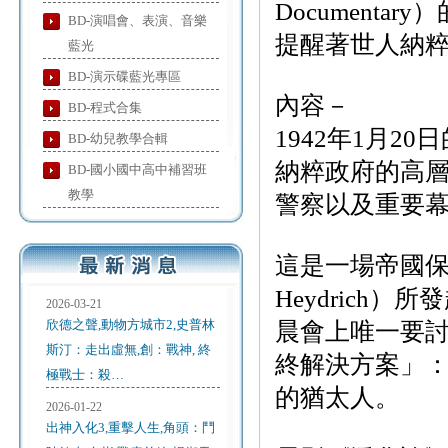
Document
BD-演唱會、表演、音樂
提醒著世人納
藍光
BD-演示碟藍光專區
內容－
BD-程式合集
1942年1月
BD-幼兒教學合輯
納粹政府的高
BD-國小國中高中補習班
教學
警察以及重要
這是一場帝國保安
Heydrich
2026-03-21
欣德之聲,動物方城市2,史普林
晨會上唯一要
斯汀：走出虛無,創：戰神, 終
終解決方案」：
極戰士：殺…
的猶太人。
2026-01-22
出神入化3,重擊人生,角頭：鬥