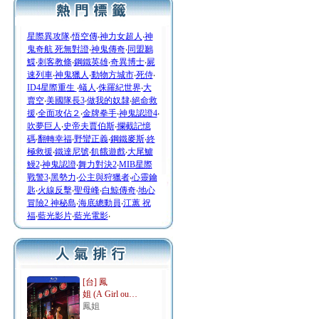
星際異攻隊
‧
悟空傳
‧
神力女超人
‧
神
鬼奇航 死無對證
‧
神鬼傳奇
‧
同盟鶼
鰈
‧
刺客教條
‧
鋼鐵英雄
‧
奇異博士
‧
屍
速列車
‧
神鬼獵人
‧
動物方城市
‧
死侍
‧
ID4星際重生
‧
蟻人
‧
侏羅紀世界
‧
大
賣空
‧
美國隊長3
‧
做我的奴隸
‧
絕命救
援
‧
全面攻佔２
‧
金牌拳手
‧
神鬼認證4
‧
吹夢巨人
‧
史帝夫賈伯斯
‧
攔截記憶
碼
‧
翻轉幸福
‧
野蠻正義
‧
鋼鐵麥斯
‧
終
極救援
‧
鐵達尼號
‧
飢餓遊戲
‧
大尾鱸
鰻2
‧
神鬼認證
‧
舞力對決2
‧
MIB星際
戰警3
‧
黑勢力
‧
公主與狩獵者
‧
心靈鑰
匙
‧
火線反擊
‧
聖母峰
‧
白鯨傳奇
‧
地心
冒險2 神秘島
‧
海底總動員
‧
江蕙 祝
福
‧
藍光影片
‧
藍光電影
‧
[台] 鳳
姐 (A Girl ou…
鳳姐