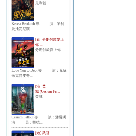
鬼咧號
Kereta Berdarah 導 演：黎刹
曼托瓦尼演 …
[泰] 分期付款愛上
你 …
分期付款愛上你
Love You to Debt 導 演：瓦蘇
蒂克特皮奇…
[港] 焚
城 (Cesium Fa…
焚城
Cesium Fallout 導 演：潘耀明
演 員：劉德…
[港] 武替