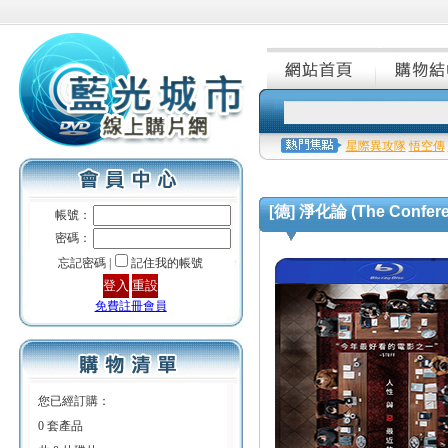
星際異攻隊
悟空傳
[德] 淨化論 (The Conferen
帳號：
密碼：
忘記密碼 |
記住我的帳號
免費註冊會員
您已經訂購：
0 套產品