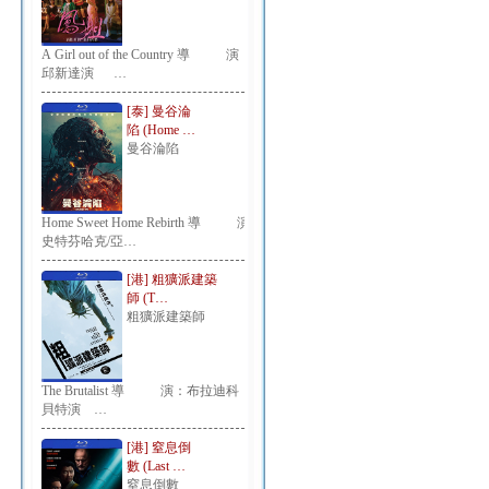
A Girl out of the Country 導 演：
邱新達演 …
[泰] 曼谷淪
陷 (Home …
曼谷淪陷
Home Sweet Home Rebirth 導 演：
史特芬哈克/亞…
[港] 粗獷派建築
師 (T…
粗獷派建築師
The Brutalist 導 演：布拉迪科
貝特演 …
[港] 窒息倒
數 (Last …
窒息倒數