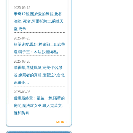
2025-05-15
米奇17號,關於愛的練習,曼谷
淪陷, 死者,阿爾托騎士,荊棘天
堂,史蒂…
2025-04-23
慾望迷蹤,鳳姐,神鬼戰士II,武替
道,獅子王：木法沙,臨界點
2025-03-26
潘霍華,遷徒風險,完美伴侶,禁
谷,嫌疑者的真相,鬼聲泣2,台北
追緝令…
2025-03-05
猛毒最終章：最後一舞,隔壁的
房間,魔法壞女巫,獵人克萊文,
維和防暴…
MORE