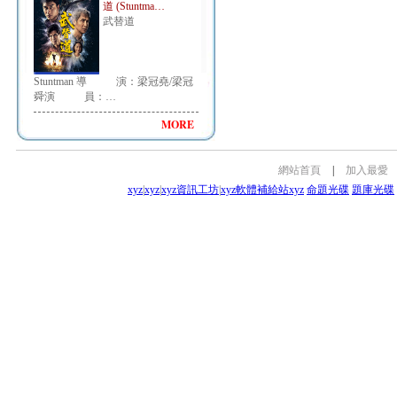
道 (Stuntma…
武替道
Stuntman 導 演：梁冠堯/梁冠
舜演 員：…
MORE
網站首頁
|
加入最愛
xyz
|
xyz
|
xyz資訊工坊
|
xyz軟體補給站
xyz
命題光碟
題庫光碟