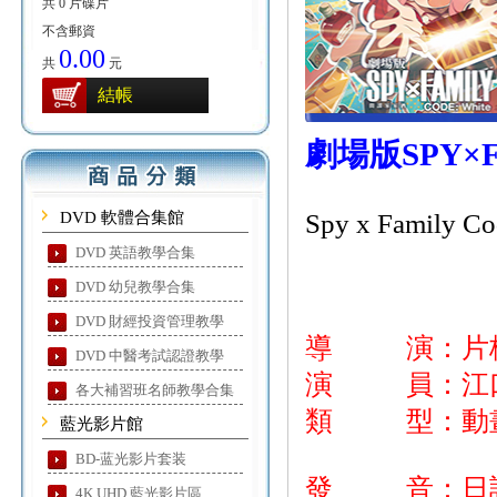
共 0 片碟片
不含郵資
0.00
共
元
結帳
劇場版SPY×F
DVD 軟體合集館
Spy x Family Co
DVD 英語教學合集
DVD 幼兒教學合集
DVD 財經投資管理教學
導 演：片
DVD 中醫考試認證教學
演 員：江口拓
各大補習班名師教學合集
類 型：動畫
藍光影片館
BD-蓝光影片套装
發 音：日
4K UHD 藍光影片區