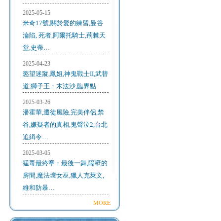
2025-05-15
米奇17號,關於愛的練習,曼谷
淪陷, 死者,阿爾托騎士,荊棘天
堂,史蒂…
2025-04-23
慾望迷蹤,鳳姐,神鬼戰士II,武替
道,獅子王：木法沙,臨界點
2025-03-26
潘霍華,遷徒風險,完美伴侶,禁
谷,嫌疑者的真相,鬼聲泣2,台北
追緝令…
2025-03-05
猛毒最終章：最後一舞,隔壁的
房間,魔法壞女巫,獵人克萊文,
維和防暴…
MORE