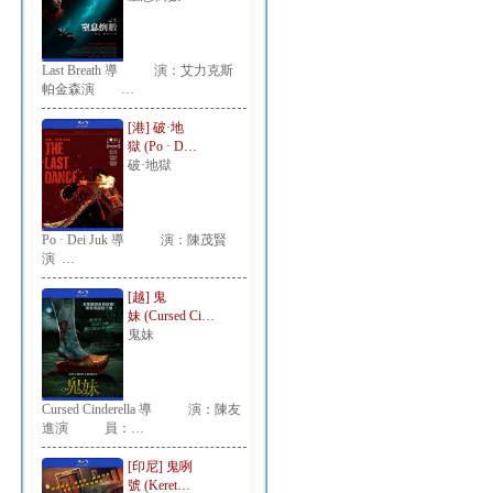
Last Breath 導 演：艾力克斯
帕金森演 …
[港] 破·地
獄 (Po · D…
破·地獄
Po · Dei Juk 導 演：陳茂賢
演 …
[越] 鬼
妹 (Cursed Ci…
鬼妹
Cursed Cinderella 導 演：陳友
進演 員：…
[印尼] 鬼咧
號 (Keret…