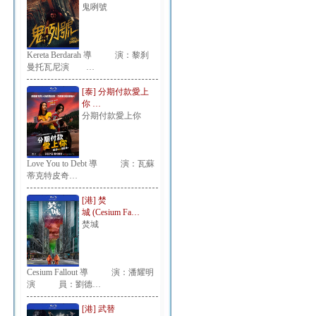
鬼咧號
Kereta Berdarah 導 演：黎刹
曼托瓦尼演 …
[泰] 分期付款愛上
你 …
分期付款愛上你
Love You to Debt 導 演：瓦蘇
蒂克特皮奇…
[港] 焚
城 (Cesium Fa…
焚城
Cesium Fallout 導 演：潘耀明
演 員：劉德…
[港] 武替