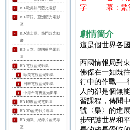
字 幕：繁簡
BD-歐美熱門藍光電影
BD-華語、亞洲藍光電影
區
劇情簡介
BD-迪士尼、熱門藍光動
畫
這是個世界各
BD-日本、韓國藍光電影
區
西國情報局對東
BD-電視藍光影集
佛傑在一如既
歐美電視藍光影集
行中的作戰──
日韓電視藍光影集
人的卻是個無能
中港台電視藍光影集
習課程，傳聞
BD-印度藍光電影區
號〈梟〉的進展
BD-3D藍光影片專區
步守護世界和
BD-知識、紀錄片藍光專
區
長的校長愛吃的