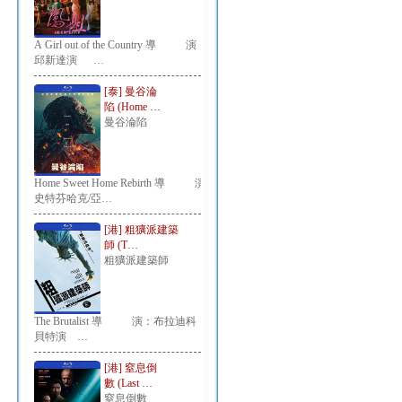
A Girl out of the Country 導 演：
邱新達演 …
[泰] 曼谷淪
陷 (Home …
曼谷淪陷
Home Sweet Home Rebirth 導 演：
史特芬哈克/亞…
[港] 粗獷派建築
師 (T…
粗獷派建築師
The Brutalist 導 演：布拉迪科
貝特演 …
[港] 窒息倒
數 (Last …
窒息倒數