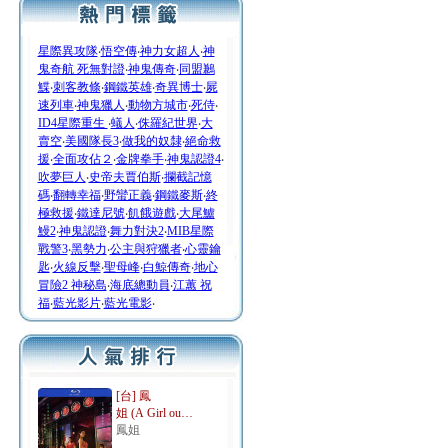
星際異攻隊
‧
悟空傳
‧
神力女超人
‧
神
鬼奇航 死無對證
‧
神鬼傳奇
‧
同盟鶼
鰈
‧
刺客教條
‧
鋼鐵英雄
‧
奇異博士
‧
屍
速列車
‧
神鬼獵人
‧
動物方城市
‧
死侍
‧
ID4星際重生
‧
蟻人
‧
侏羅紀世界
‧
大
賣空
‧
美國隊長3
‧
做我的奴隸
‧
絕命救
援
‧
全面攻佔２
‧
金牌拳手
‧
神鬼認證4
‧
吹夢巨人
‧
史帝夫賈伯斯
‧
攔截記憶
碼
‧
翻轉幸福
‧
野蠻正義
‧
鋼鐵麥斯
‧
終
極救援
‧
鐵達尼號
‧
飢餓遊戲
‧
大尾鱸
鰻2
‧
神鬼認證
‧
舞力對決2
‧
MIB星際
戰警3
‧
黑勢力
‧
公主與狩獵者
‧
心靈鑰
匙
‧
火線反擊
‧
聖母峰
‧
白鯨傳奇
‧
地心
冒險2 神秘島
‧
海底總動員
‧
江蕙 祝
福
‧
藍光影片
‧
藍光電影
‧
[台] 鳳
姐 (A Girl ou…
鳳姐