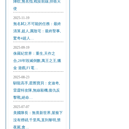
陣欸,無名指,戰疫前線,捍衛天
使
2025-11-19
無名弒2,不可能的任務：最終
清算,超人,厲陰宅：最終聖事,
驚奇4超人…
2025-09-19
侏羅紀世界：重生,天作之
合,28年毀滅倒數,萬王之王,獵
金·遊戲,F1電…
2025-08-23
馴龍高手,星際寶貝：史迪奇,
雷霆特攻隊,無線殺機,復仇反
擊戰,絕命…
2025-07-07
美國隊長：無畏新世界,屋簷下
沒有煙硝,千里馬,直到黎明,禁
夜屍,會…