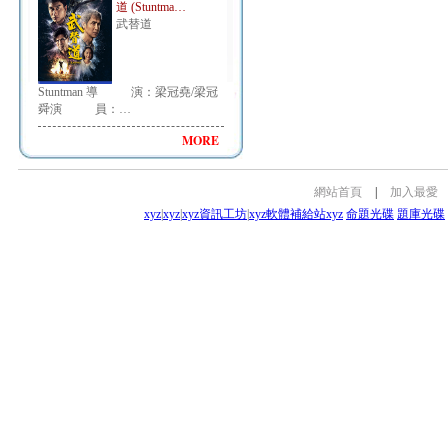
道 (Stuntma…
武替道
Stuntman 導 演：梁冠堯/梁冠
舜演 員：…
MORE
網站首頁
|
加入最愛
xyz
|
xyz
|
xyz資訊工坊
|
xyz軟體補給站
xyz
命題光碟
題庫光碟