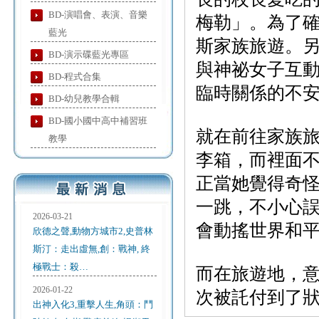
BD-演唱會、表演、音樂
梅勒」。為了
藍光
斯家族旅遊。
BD-演示碟藍光專區
與神祕女子互
BD-程式合集
臨時關係的不
BD-幼兒教學合輯
BD-國小國中高中補習班
就在前往家族
教學
李箱，而裡面
正當她覺得奇
一跳，不小心
2026-03-21
會動搖世界和平
欣德之聲,動物方城市2,史普林
斯汀：走出虛無,創：戰神, 終
極戰士：殺…
而在旅遊地，
2026-01-22
次被託付到了狀況
出神入化3,重擊人生,角頭：鬥