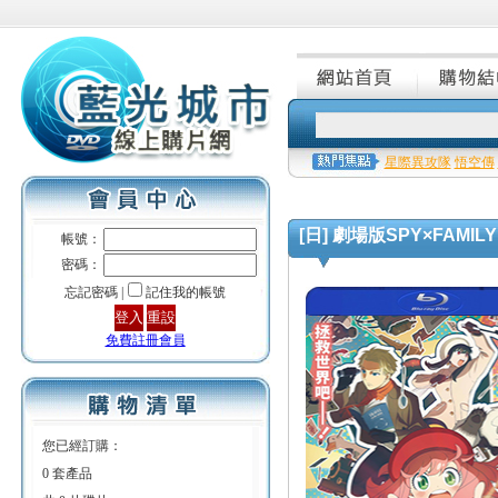
星際異攻隊
悟空傳
[日] 劇場版SPY×FAMILY 間
帳號：
密碼：
忘記密碼 |
記住我的帳號
免費註冊會員
您已經訂購：
0 套產品