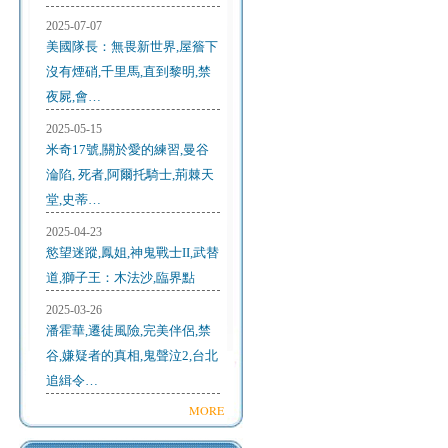
2025-07-07
美國隊長：無畏新世界,屋簷下
沒有煙硝,千里馬,直到黎明,禁
夜屍,會…
2025-05-15
米奇17號,關於愛的練習,曼谷
淪陷, 死者,阿爾托騎士,荊棘天
堂,史蒂…
2025-04-23
慾望迷蹤,鳳姐,神鬼戰士II,武替
道,獅子王：木法沙,臨界點
2025-03-26
潘霍華,遷徒風險,完美伴侶,禁
谷,嫌疑者的真相,鬼聲泣2,台北
追緝令…
MORE