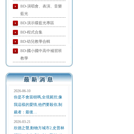
BD-演唱會、表演、音樂
藍光
BD-演示碟藍光專區
BD-程式合集
BD-幼兒教學合輯
BD-國小國中高中補習班
教學
2026-06-10
你是不會當樹嗎,全境屍控,像
我這樣的愛情,他們要殺你,制
裁者：最後…
2026-03-21
欣德之聲,動物方城市2,史普林