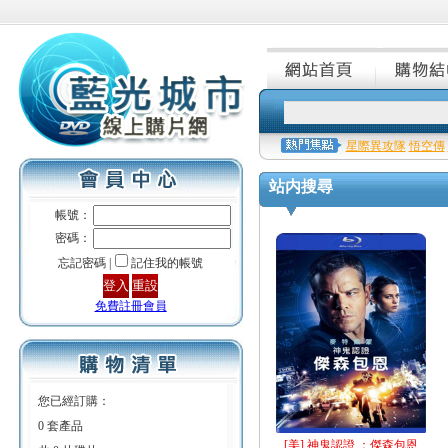
星際異攻隊
悟空傳
站内搜尋
帳號：
密碼：
忘記密碼 |
記住我的帳號
免費註冊會員
您已經訂購：
0 套產品
[美] 神鬼認證 ：傑森包恩