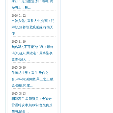
斯汀：走出虛無,創：戰神, 終
極戰士：殺…
2026-01-22
出神入化3,重擊人生,角頭：鬥
陣欸,無名指,戰疫前線,捍衛天
使
2025-11-19
無名弒2,不可能的任務：最終
清算,超人,厲陰宅：最終聖事,
驚奇4超人…
2025-09-19
侏羅紀世界：重生,天作之
合,28年毀滅倒數,萬王之王,獵
金·遊戲,F1電…
2025-08-23
馴龍高手,星際寶貝：史迪奇,
雷霆特攻隊,無線殺機,復仇反
擊戰,絕命…