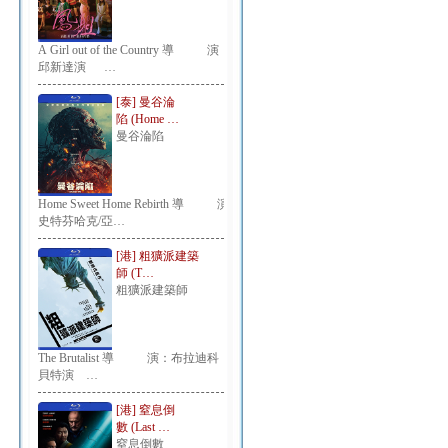
A Girl out of the Country 導 演：
邱新達演 …
[泰] 曼谷淪
陷 (Home …
曼谷淪陷
Home Sweet Home Rebirth 導 演：
史特芬哈克/亞…
[港] 粗獷派建築
師 (T…
粗獷派建築師
The Brutalist 導 演：布拉迪科
貝特演 …
[港] 窒息倒
數 (Last …
窒息倒數