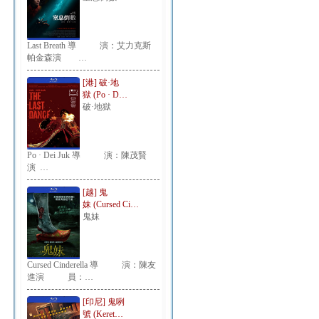
Last Breath 導 演：艾力克斯
帕金森演 …
[港] 破·地
獄 (Po · D…
破·地獄
Po · Dei Juk 導 演：陳茂賢
演 …
[越] 鬼
妹 (Cursed Ci…
鬼妹
Cursed Cinderella 導 演：陳友
進演 員：…
[印尼] 鬼咧
號 (Keret…