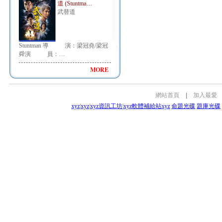
道 (Stuntma…
武替道
Stuntman 導 演：梁冠堯/梁冠
舜演 員：…
MORE
網站首頁
|
加入最愛
xyz
|
xyz
|
xyz資訊工坊
|
xyz軟體補給站
xyz
命題光碟
題庫光碟