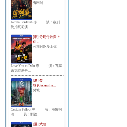
鬼咧號
Kereta Berdarah 導 演：黎刹
曼托瓦尼演 …
[泰] 分期付款愛上
你 …
分期付款愛上你
Love You to Debt 導 演：瓦蘇
蒂克特皮奇…
[港] 焚
城 (Cesium Fa…
焚城
Cesium Fallout 導 演：潘耀明
演 員：劉德…
[港] 武替