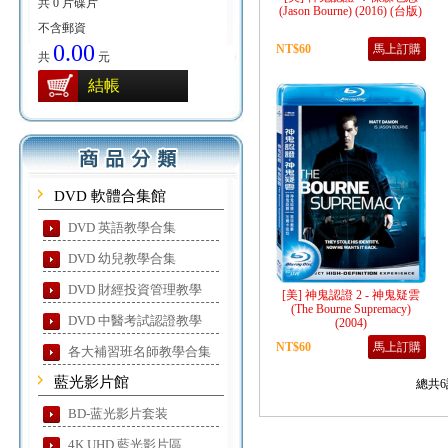
共 0 片碟片
(Jason Bourne) (2016) (台版)
不含郵資
0.00
NT$60
馬上訂購
共
元
結帳
DVD 軟體合集館
DVD 英語教學合集
DVD 幼兒教學合集
DVD 財經投資管理教學
[美] 神鬼認證 2 - 神鬼疑雲
(The Bourne Supremacy)
DVD 中醫考試認證教學
(2004)
NT$60
馬上訂購
各大補習班名師教學合集
藍光影片館
總共6
BD-蓝光影片套装
4K UHD 藍光影片區