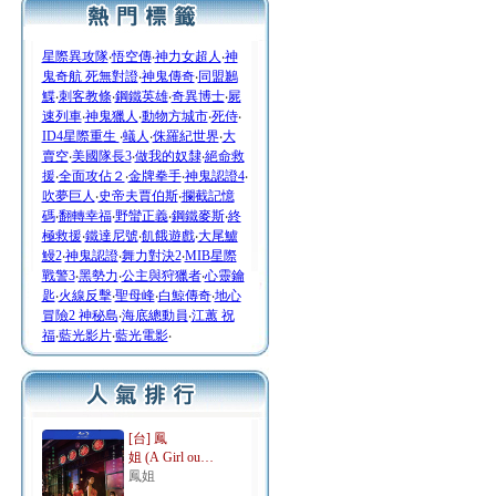
星際異攻隊
‧
悟空傳
‧
神力女超人
‧
神
鬼奇航 死無對證
‧
神鬼傳奇
‧
同盟鶼
鰈
‧
刺客教條
‧
鋼鐵英雄
‧
奇異博士
‧
屍
速列車
‧
神鬼獵人
‧
動物方城市
‧
死侍
‧
ID4星際重生
‧
蟻人
‧
侏羅紀世界
‧
大
賣空
‧
美國隊長3
‧
做我的奴隸
‧
絕命救
援
‧
全面攻佔２
‧
金牌拳手
‧
神鬼認證4
‧
吹夢巨人
‧
史帝夫賈伯斯
‧
攔截記憶
碼
‧
翻轉幸福
‧
野蠻正義
‧
鋼鐵麥斯
‧
終
極救援
‧
鐵達尼號
‧
飢餓遊戲
‧
大尾鱸
鰻2
‧
神鬼認證
‧
舞力對決2
‧
MIB星際
戰警3
‧
黑勢力
‧
公主與狩獵者
‧
心靈鑰
匙
‧
火線反擊
‧
聖母峰
‧
白鯨傳奇
‧
地心
冒險2 神秘島
‧
海底總動員
‧
江蕙 祝
福
‧
藍光影片
‧
藍光電影
‧
[台] 鳳
姐 (A Girl ou…
鳳姐