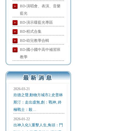
BD-演唱會、表演、音樂
藍光
BD-演示碟藍光專區
BD-程式合集
BD-幼兒教學合輯
BD-國小國中高中補習班
教學
2026-03-21
欣德之聲,動物方城市2,史普林
斯汀：走出虛無,創：戰神, 終
極戰士：殺…
2026-01-22
出神入化3,重擊人生,角頭：鬥