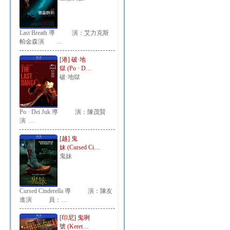
Last Breath 導 演：艾力克斯
帕金森演 …
[港] 破·地
獄 (Po · D…
破·地獄
Po · Dei Juk 導 演：陳茂賢
演 …
[越] 鬼
妹 (Cursed Ci…
鬼妹
Cursed Cinderella 導 演：陳友
進演 員：…
[印尼] 鬼咧
號 (Keret…