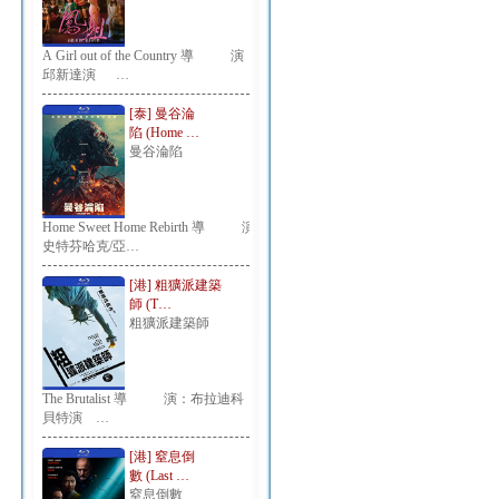
A Girl out of the Country 導 演：
邱新達演 …
[泰] 曼谷淪
陷 (Home …
曼谷淪陷
Home Sweet Home Rebirth 導 演：
史特芬哈克/亞…
[港] 粗獷派建築
師 (T…
粗獷派建築師
The Brutalist 導 演：布拉迪科
貝特演 …
[港] 窒息倒
數 (Last …
窒息倒數