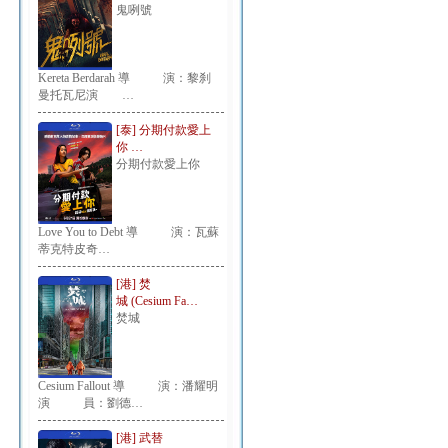
鬼咧號
Kereta Berdarah 導 演：黎刹
曼托瓦尼演 …
[泰] 分期付款愛上
你 …
分期付款愛上你
Love You to Debt 導 演：瓦蘇
蒂克特皮奇…
[港] 焚
城 (Cesium Fa…
焚城
Cesium Fallout 導 演：潘耀明
演 員：劉德…
[港] 武替