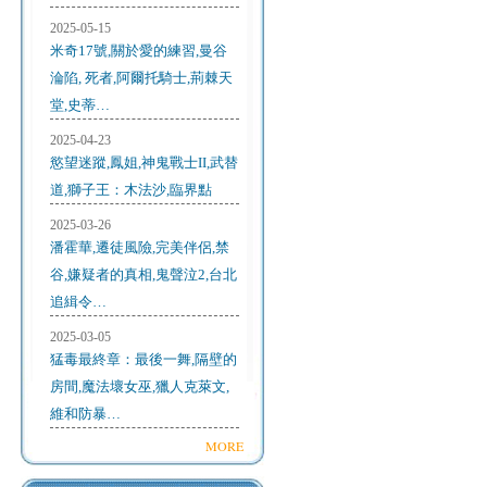
2025-05-15
米奇17號,關於愛的練習,曼谷
淪陷, 死者,阿爾托騎士,荊棘天
堂,史蒂…
2025-04-23
慾望迷蹤,鳳姐,神鬼戰士II,武替
道,獅子王：木法沙,臨界點
2025-03-26
潘霍華,遷徒風險,完美伴侶,禁
谷,嫌疑者的真相,鬼聲泣2,台北
追緝令…
2025-03-05
猛毒最終章：最後一舞,隔壁的
房間,魔法壞女巫,獵人克萊文,
維和防暴…
MORE