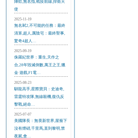
陣欸,無名指,戰疫前線,捍衛天
使
2025-11-19
無名弒2,不可能的任務：最終
清算,超人,厲陰宅：最終聖事,
驚奇4超人…
2025-09-19
侏羅紀世界：重生,天作之
合,28年毀滅倒數,萬王之王,獵
金·遊戲,F1電…
2025-08-23
馴龍高手,星際寶貝：史迪奇,
雷霆特攻隊,無線殺機,復仇反
擊戰,絕命…
2025-07-07
美國隊長：無畏新世界,屋簷下
沒有煙硝,千里馬,直到黎明,禁
夜屍,會…