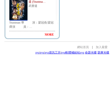
道 (Stuntma…
武替道
Stuntman 導 演：梁冠堯/梁冠
舜演 員：…
MORE
網站首頁
|
加入最愛
xyz
|
xyz
|
xyz資訊工坊
|
xyz軟體補給站
xyz
命題光碟
題庫光碟