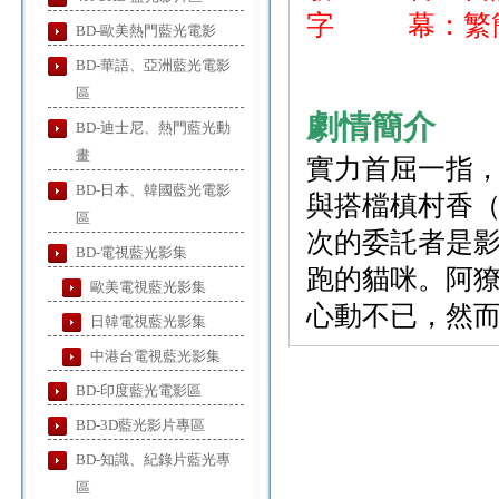
字 幕：繁簡
BD-歐美熱門藍光電影
BD-華語、亞洲藍光電影
區
劇情簡介
BD-迪士尼、熱門藍光動
畫
實力首屈一指，
BD-日本、韓國藍光電影
與搭檔槙村香（
區
次的委託者是
BD-電視藍光影集
跑的貓咪。阿
歐美電視藍光影集
心動不已，然
日韓電視藍光影集
中港台電視藍光影集
BD-印度藍光電影區
BD-3D藍光影片專區
BD-知識、紀錄片藍光專
區