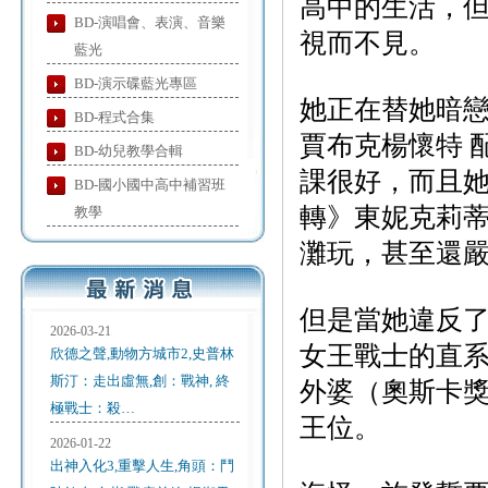
高中的生活，
BD-演唱會、表演、音樂
視而不見。
藍光
BD-演示碟藍光專區
她正在替她暗戀
BD-程式合集
賈布克楊懷特 
BD-幼兒教學合輯
課很好，而且
BD-國小國中高中補習班
轉》東妮克莉蒂
教學
灘玩，甚至還
但是當她違反
2026-03-21
女王戰士的直
欣德之聲,動物方城市2,史普林
斯汀：走出虛無,創：戰神, 終
外婆（奧斯卡獎
極戰士：殺…
王位。
2026-01-22
出神入化3,重擊人生,角頭：鬥