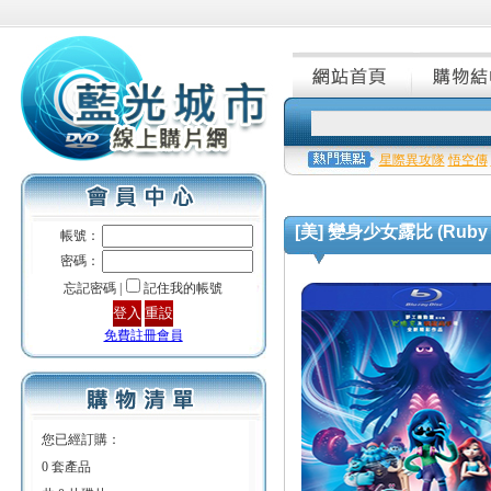
星際異攻隊
悟空傳
[美] 變身少女露比 (Ruby Gil
帳號：
密碼：
忘記密碼 |
記住我的帳號
免費註冊會員
您已經訂購：
0 套產品