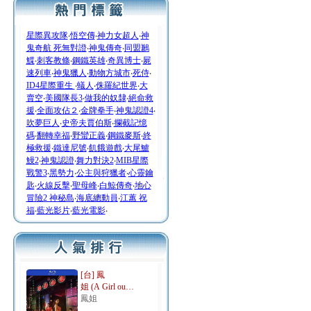
星際異攻隊
‧
悟空傳
‧
神力女超人
‧
神
鬼奇航 死無對證
‧
神鬼傳奇
‧
同盟鶼
鰈
‧
刺客教條
‧
鋼鐵英雄
‧
奇異博士
‧
屍
速列車
‧
神鬼獵人
‧
動物方城市
‧
死侍
‧
ID4星際重生
‧
蟻人
‧
侏羅紀世界
‧
大
賣空
‧
美國隊長3
‧
做我的奴隸
‧
絕命救
援
‧
全面攻佔２
‧
金牌拳手
‧
神鬼認證4
‧
吹夢巨人
‧
史帝夫賈伯斯
‧
攔截記憶
碼
‧
翻轉幸福
‧
野蠻正義
‧
鋼鐵麥斯
‧
終
極救援
‧
鐵達尼號
‧
飢餓遊戲
‧
大尾鱸
鰻2
‧
神鬼認證
‧
舞力對決2
‧
MIB星際
戰警3
‧
黑勢力
‧
公主與狩獵者
‧
心靈鑰
匙
‧
火線反擊
‧
聖母峰
‧
白鯨傳奇
‧
地心
冒險2 神秘島
‧
海底總動員
‧
江蕙 祝
福
‧
藍光影片
‧
藍光電影
‧
[台] 鳳
姐 (A Girl ou…
鳳姐