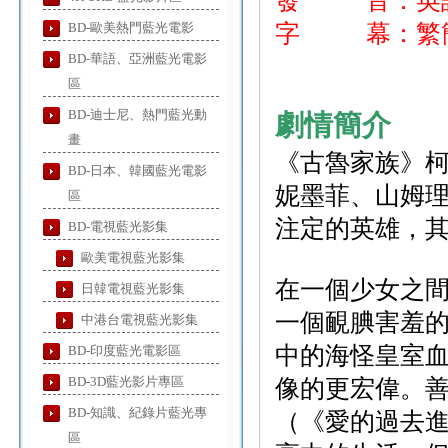
發 音：英
BD-歐美熱門藍光電影
字 幕：繁
BD-華語、亞洲藍光電影
區
BD-迪士尼、熱門藍光動
劇情簡介
畫
《古魯家族》
BD-日本、韓國藍光電影
妮墨菲、山姆
區
注定的英雄，
BD-電視藍光影集
歐美電視藍光影集
在一個少女之
日韓電視藍光影集
一個靦腆害羞
中港台電視藍光影集
中的海怪皇室
BD-印度藍光電影區
BD-3D藍光影片專區
像的更宏偉。善
BD-知識、紀錄片藍光專
（《愛的過去進
區