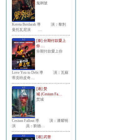
鬼咧號
Kereta Berdarah 導 演：黎刹
曼托瓦尼演 …
[泰] 分期付款愛上
你 …
分期付款愛上你
Love You to Debt 導 演：瓦蘇
蒂克特皮奇…
[港] 焚
城 (Cesium Fa…
焚城
Cesium Fallout 導 演：潘耀明
演 員：劉德…
[港] 武替