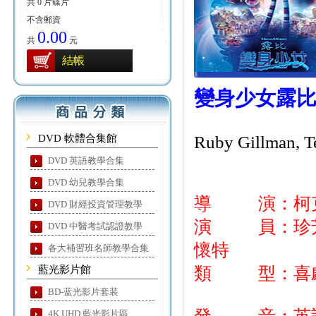
共 0 片碟片
不含郵資
0.00
共
元
結帳
變身少女露
DVD 軟體合集館
Ruby Gillman, T
DVD 英語教學合集
DVD 幼兒教學合集
導 演：柯克
DVD 財經投資管理教學
演 員：珍芳達
DVD 中醫考試認證教學
懷特
各大補習班名師教學合集
藍光影片館
類 型：喜劇
BD-蓝光影片套装
4K UHD 藍光影片區