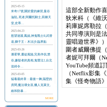
2025-05-15
這部全新動作
米奇17號,關於愛的練習,曼谷
狄米科（《維
淪陷, 死者,阿爾托騎士,荊棘天
堂,史蒂…
莉庫妮席勒拉
2025-04-23
共同導演則是
慾望迷蹤,鳳姐,神鬼戰士II,武替
靈唱遊世界》
道,獅子王：木法沙,臨界點
圍者威爾佛提
2025-03-26
潘霍華,遷徒風險,完美伴侶,禁
者妮可拜爾（Ne
谷,嫌疑者的真相,鬼聲泣2,台北
YouTube
追緝令…
（Netflix影
2025-03-05
猛毒最終章：最後一舞,隔壁的
集《怪奇物語
房間,魔法壞女巫,獵人克萊文,
維和防暴…
MORE