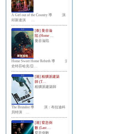
A Girl out of the Country 導 演：
邱新達演 …
[泰] 曼谷淪
陷 (Home …
曼谷淪陷
Home Sweet Home Rebirth 導 演：
史特芬哈克/亞…
[港] 粗獷派建築
師 (T…
粗獷派建築師
The Brutalist 導 演：布拉迪科
貝特演 …
[港] 窒息倒
數 (Last …
窒息倒數