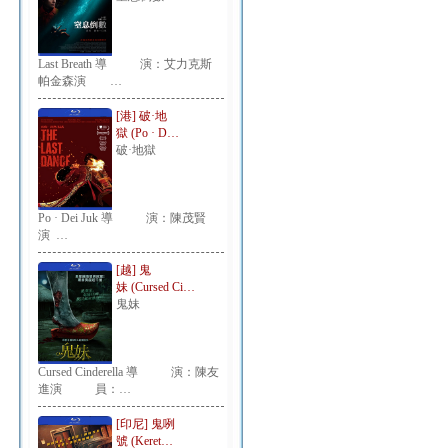
Last Breath 導 演：艾力克斯
帕金森演 …
[港] 破·地
獄 (Po · D…
破·地獄
Po · Dei Juk 導 演：陳茂賢
演 …
[越] 鬼
妹 (Cursed Ci…
鬼妹
Cursed Cinderella 導 演：陳友
進演 員：…
[印尼] 鬼咧
號 (Keret…