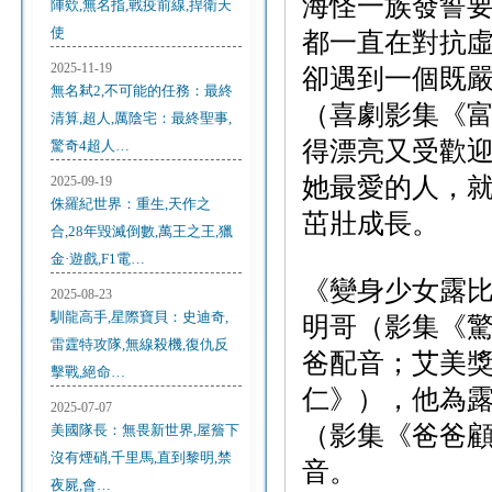
海怪一族發誓
陣欸,無名指,戰疫前線,捍衛天
使
都一直在對抗
2025-11-19
卻遇到一個既
無名弒2,不可能的任務：最終
（喜劇影集《富
清算,超人,厲陰宅：最終聖事,
得漂亮又受歡
驚奇4超人…
她最愛的人，
2025-09-19
侏羅紀世界：重生,天作之
茁壯成長。
合,28年毀滅倒數,萬王之王,獵
金·遊戲,F1電…
《變身少女露
2025-08-23
馴龍高手,星際寶貝：史迪奇,
明哥（影集《
雷霆特攻隊,無線殺機,復仇反
爸配音；艾美
擊戰,絕命…
仁》），他為
2025-07-07
（影集《爸爸
美國隊長：無畏新世界,屋簷下
沒有煙硝,千里馬,直到黎明,禁
音。
夜屍,會…