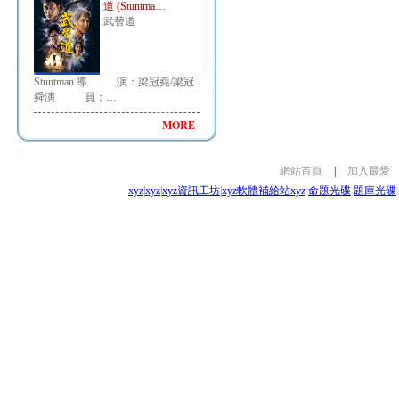
道 (Stuntma…
武替道
Stuntman 導 演：梁冠堯/梁冠
舜演 員：…
MORE
網站首頁
|
加入最愛
xyz
|
xyz
|
xyz資訊工坊
|
xyz軟體補給站
xyz
命題光碟
題庫光碟