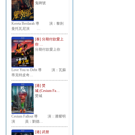
鬼咧號
Kereta Berdarah 導 演：黎刹
曼托瓦尼演 …
[泰] 分期付款愛上
你 …
分期付款愛上你
Love You to Debt 導 演：瓦蘇
蒂克特皮奇…
[港] 焚
城 (Cesium Fa…
焚城
Cesium Fallout 導 演：潘耀明
演 員：劉德…
[港] 武替