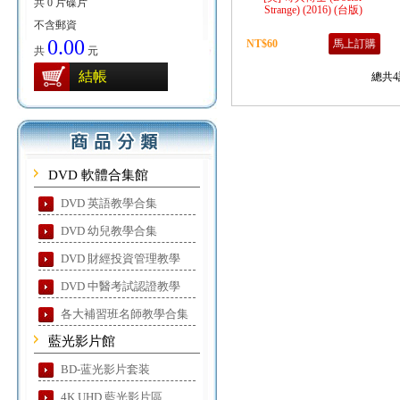
共 0 片碟片
Strange) (2016) (台版)
不含郵資
0.00
NT$60
馬上訂購
共
元
結帳
總共4
DVD 軟體合集館
DVD 英語教學合集
DVD 幼兒教學合集
DVD 財經投資管理教學
DVD 中醫考試認證教學
各大補習班名師教學合集
藍光影片館
BD-蓝光影片套装
4K UHD 藍光影片區