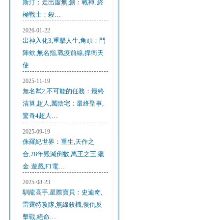
斯汀：走出虛無,創：戰神, 終
極戰士：殺…
2026-01-22
出神入化3,重擊人生,角頭：鬥
陣欸,無名指,戰疫前線,捍衛天
使
2025-11-19
無名弒2,不可能的任務：最終
清算,超人,厲陰宅：最終聖事,
驚奇4超人…
2025-09-19
侏羅紀世界：重生,天作之
合,28年毀滅倒數,萬王之王,獵
金·遊戲,F1電…
2025-08-23
馴龍高手,星際寶貝：史迪奇,
雷霆特攻隊,無線殺機,復仇反
擊戰,絕命…