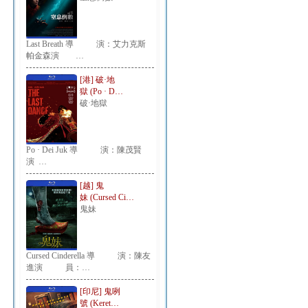
Last Breath 導 演：艾力克斯
帕金森演 …
[港] 破·地
獄 (Po · D…
破·地獄
Po · Dei Juk 導 演：陳茂賢
演 …
[越] 鬼
妹 (Cursed Ci…
鬼妹
Cursed Cinderella 導 演：陳友
進演 員：…
[印尼] 鬼咧
號 (Keret…