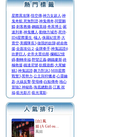
星際異攻隊
‧
悟空傳
‧
神力女超人
‧
神
鬼奇航 死無對證
‧
神鬼傳奇
‧
同盟鶼
鰈
‧
刺客教條
‧
鋼鐵英雄
‧
奇異博士
‧
屍
速列車
‧
神鬼獵人
‧
動物方城市
‧
死侍
‧
ID4星際重生
‧
蟻人
‧
侏羅紀世界
‧
大
賣空
‧
美國隊長3
‧
做我的奴隸
‧
絕命救
援
‧
全面攻佔２
‧
金牌拳手
‧
神鬼認證4
‧
吹夢巨人
‧
史帝夫賈伯斯
‧
攔截記憶
碼
‧
翻轉幸福
‧
野蠻正義
‧
鋼鐵麥斯
‧
終
極救援
‧
鐵達尼號
‧
飢餓遊戲
‧
大尾鱸
鰻2
‧
神鬼認證
‧
舞力對決2
‧
MIB星際
戰警3
‧
黑勢力
‧
公主與狩獵者
‧
心靈鑰
匙
‧
火線反擊
‧
聖母峰
‧
白鯨傳奇
‧
地心
冒險2 神秘島
‧
海底總動員
‧
江蕙 祝
福
‧
藍光影片
‧
藍光電影
‧
[台] 鳳
姐 (A Girl ou…
鳳姐