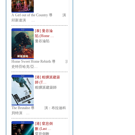
A Girl out of the Country 導 演：
邱新達演 …
[泰] 曼谷淪
陷 (Home …
曼谷淪陷
Home Sweet Home Rebirth 導 演：
史特芬哈克/亞…
[港] 粗獷派建築
師 (T…
粗獷派建築師
The Brutalist 導 演：布拉迪科
貝特演 …
[港] 窒息倒
數 (Last …
窒息倒數