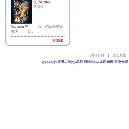
道 (Stuntma…
武替道
Stuntman 導 演：梁冠堯/梁冠
舜演 員：…
MORE
網站首頁
|
加入最愛
xyz
|
xyz
|
xyz資訊工坊
|
xyz軟體補給站
xyz
命題光碟
題庫光碟