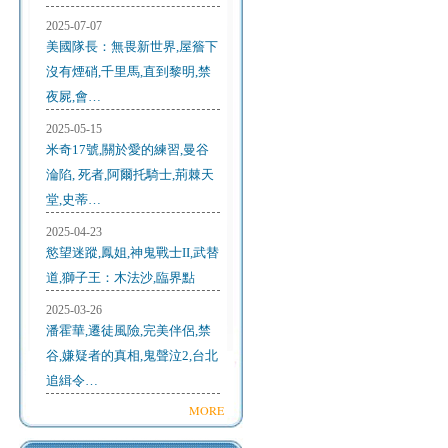
2025-07-07
美國隊長：無畏新世界,屋簷下
沒有煙硝,千里馬,直到黎明,禁
夜屍,會…
2025-05-15
米奇17號,關於愛的練習,曼谷
淪陷, 死者,阿爾托騎士,荊棘天
堂,史蒂…
2025-04-23
慾望迷蹤,鳳姐,神鬼戰士II,武替
道,獅子王：木法沙,臨界點
2025-03-26
潘霍華,遷徒風險,完美伴侶,禁
谷,嫌疑者的真相,鬼聲泣2,台北
追緝令…
MORE