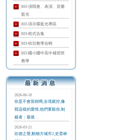
BD-演唱會、表演、音樂
藍光
BD-演示碟藍光專區
BD-程式合集
BD-幼兒教學合輯
BD-國小國中高中補習班
教學
2026-06-10
你是不會當樹嗎,全境屍控,像
我這樣的愛情,他們要殺你,制
裁者：最後…
2026-03-21
欣德之聲,動物方城市2,史普林