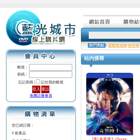
星際異攻隊
悟空傳
站内搜尋
帳號：
密碼：
忘記密碼 |
記住我的帳號
免費註冊會員
您已經訂購：
0 套產品
[美] 奇異博士 (Doctor