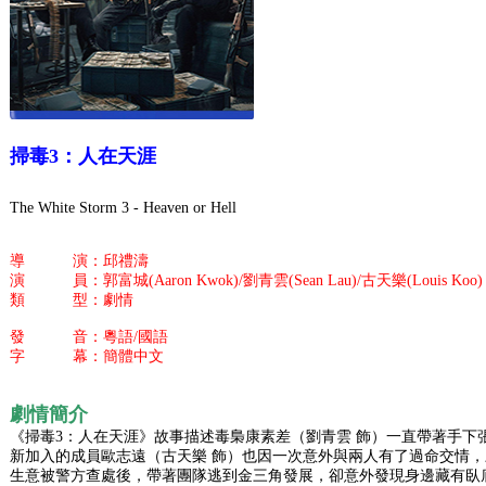
掃毒3：人在天涯
The White Storm 3 - Heaven or Hell
導 演：邱禮濤
演 員：郭富城(Aaron Kwok)/劉青雲(Sean Lau)/古天樂(Louis Koo)
類 型：劇情
發 音：粵語/國語
字 幕：簡體中文
劇情簡介
《掃毒3：人在天涯》故事描述毒梟康素差（劉青雲 飾）一直帶著手下
新加入的成員歐志遠（古天樂 飾）也因一次意外與兩人有了過命交情
生意被警方查處後，帶著團隊逃到金三角發展，卻意外發現身邊藏有臥