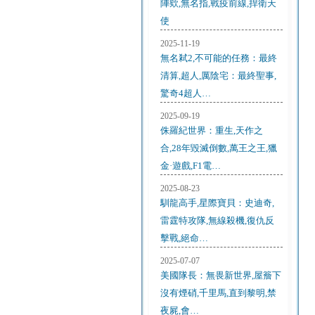
陣欸,無名指,戰疫前線,捍衛天
使
2025-11-19
無名弒2,不可能的任務：最終
清算,超人,厲陰宅：最終聖事,
驚奇4超人…
2025-09-19
侏羅紀世界：重生,天作之
合,28年毀滅倒數,萬王之王,獵
金·遊戲,F1電…
2025-08-23
馴龍高手,星際寶貝：史迪奇,
雷霆特攻隊,無線殺機,復仇反
擊戰,絕命…
2025-07-07
美國隊長：無畏新世界,屋簷下
沒有煙硝,千里馬,直到黎明,禁
夜屍,會…