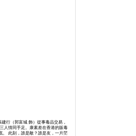
張建行（郭富城 飾）從事毒品交易，
，三人情同手足。康素差在香港的販毒
底。 此刻，誰是敵？誰是友，一片茫