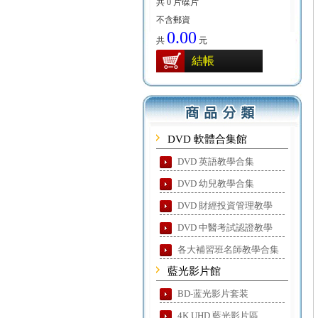
共 0 片碟片
不含郵資
0.00
共
元
結帳
DVD 軟體合集館
DVD 英語教學合集
DVD 幼兒教學合集
DVD 財經投資管理教學
DVD 中醫考試認證教學
各大補習班名師教學合集
藍光影片館
BD-蓝光影片套装
4K UHD 藍光影片區