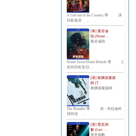
A Girl out of the Country 導 演：
邱新達演 …
[泰] 曼谷淪
陷 (Home …
曼谷淪陷
Home Sweet Home Rebirth 導 演：
史特芬哈克/亞…
[港] 粗獷派建築
師 (T…
粗獷派建築師
The Brutalist 導 演：布拉迪科
貝特演 …
[港] 窒息倒
數 (Last …
窒息倒數