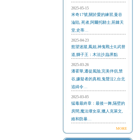
2025-05-15
米奇17號,關於愛的練習,曼谷
淪陷, 死者,阿爾托騎士,荊棘天
堂,史蒂…
2025-04-23
慾望迷蹤,鳳姐,神鬼戰士II,武替
道,獅子王：木法沙,臨界點
2025-03-26
潘霍華,遷徒風險,完美伴侶,禁
谷,嫌疑者的真相,鬼聲泣2,台北
追緝令…
2025-03-05
猛毒最終章：最後一舞,隔壁的
房間,魔法壞女巫,獵人克萊文,
維和防暴…
MORE