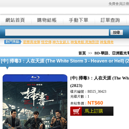
免費會員註
星際異攻隊
悟空傳
神力女超人
神鬼奇航 死無對證
神鬼傳奇
首頁
>>
BD-華語、亞洲藍光
[中] 掃毒3：人在天涯 (The White Storm 3 - Heaven or Hell) (2
[中] 掃毒3：人在天涯 (The White S
(2023)
碟片編號：BD25_30423
光碟片數：1
NT$60
本站售價：
馬上訂購