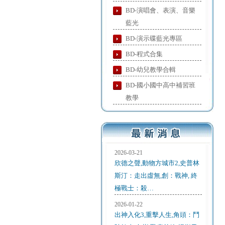
BD-演唱會、表演、音樂
藍光
BD-演示碟藍光專區
BD-程式合集
BD-幼兒教學合輯
BD-國小國中高中補習班
教學
2026-03-21
欣德之聲,動物方城市2,史普林
斯汀：走出虛無,創：戰神, 終
極戰士：殺…
2026-01-22
出神入化3,重擊人生,角頭：鬥