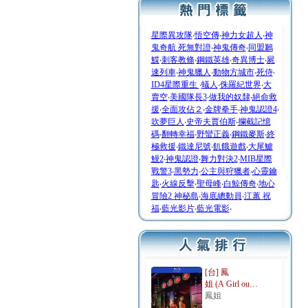
星際異攻隊
‧
悟空傳
‧
神力女超人
‧
神
鬼奇航 死無對證
‧
神鬼傳奇
‧
同盟鶼
鰈
‧
刺客教條
‧
鋼鐵英雄
‧
奇異博士
‧
屍
速列車
‧
神鬼獵人
‧
動物方城市
‧
死侍
‧
ID4星際重生
‧
蟻人
‧
侏羅紀世界
‧
大
賣空
‧
美國隊長3
‧
做我的奴隸
‧
絕命救
援
‧
全面攻佔２
‧
金牌拳手
‧
神鬼認證4
‧
吹夢巨人
‧
史帝夫賈伯斯
‧
攔截記憶
碼
‧
翻轉幸福
‧
野蠻正義
‧
鋼鐵麥斯
‧
終
極救援
‧
鐵達尼號
‧
飢餓遊戲
‧
大尾鱸
鰻2
‧
神鬼認證
‧
舞力對決2
‧
MIB星際
戰警3
‧
黑勢力
‧
公主與狩獵者
‧
心靈鑰
匙
‧
火線反擊
‧
聖母峰
‧
白鯨傳奇
‧
地心
冒險2 神秘島
‧
海底總動員
‧
江蕙 祝
福
‧
藍光影片
‧
藍光電影
‧
[台] 鳳
姐 (A Girl ou…
鳳姐