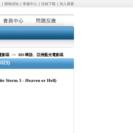
冊
|
購物須知
|
客服中心
|
目錄下載
|
加入最愛
電影區
>>
BD-華語、亞洲藍光電影區
023)
torm 3 - Heaven or Hell)