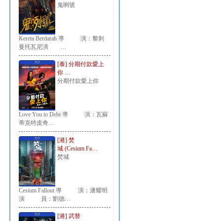
鬼咧號
Kereta Berdarah 導 演：黎刹
曼托瓦尼演 …
[泰] 分期付款愛上
你 …
分期付款愛上你
Love You to Debt 導 演：瓦蘇
蒂克特皮奇…
[港] 焚
城 (Cesium Fa…
焚城
Cesium Fallout 導 演：潘耀明
演 員：劉德…
[港] 武替