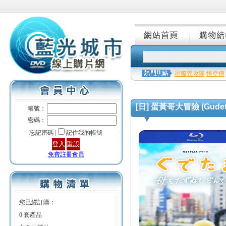
星際異攻隊
悟空傳
[日] 蛋黃哥大冒險 (Gudetama
帳號：
密碼：
忘記密碼 |
記住我的帳號
免費註冊會員
您已經訂購：
0 套產品