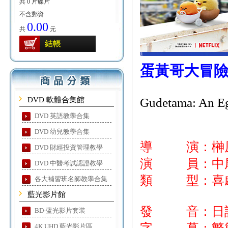
共 0 片碟片
不含郵資
0.00
共
元
結帳
蛋黃哥大冒
DVD 軟體合集館
Gudetama: An Eg
DVD 英語教學合集
DVD 幼兒教學合集
導 演：榊
DVD 財經投資管理教學
演 員：中尾
DVD 中醫考試認證教學
類 型：喜劇
各大補習班名師教學合集
藍光影片館
發 音：日
BD-蓝光影片套装
4K UHD 藍光影片區