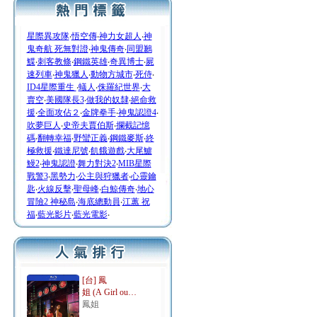
星際異攻隊
‧
悟空傳
‧
神力女超人
‧
神
鬼奇航 死無對證
‧
神鬼傳奇
‧
同盟鶼
鰈
‧
刺客教條
‧
鋼鐵英雄
‧
奇異博士
‧
屍
速列車
‧
神鬼獵人
‧
動物方城市
‧
死侍
‧
ID4星際重生
‧
蟻人
‧
侏羅紀世界
‧
大
賣空
‧
美國隊長3
‧
做我的奴隸
‧
絕命救
援
‧
全面攻佔２
‧
金牌拳手
‧
神鬼認證4
‧
吹夢巨人
‧
史帝夫賈伯斯
‧
攔截記憶
碼
‧
翻轉幸福
‧
野蠻正義
‧
鋼鐵麥斯
‧
終
極救援
‧
鐵達尼號
‧
飢餓遊戲
‧
大尾鱸
鰻2
‧
神鬼認證
‧
舞力對決2
‧
MIB星際
戰警3
‧
黑勢力
‧
公主與狩獵者
‧
心靈鑰
匙
‧
火線反擊
‧
聖母峰
‧
白鯨傳奇
‧
地心
冒險2 神秘島
‧
海底總動員
‧
江蕙 祝
福
‧
藍光影片
‧
藍光電影
‧
[台] 鳳
姐 (A Girl ou…
鳳姐