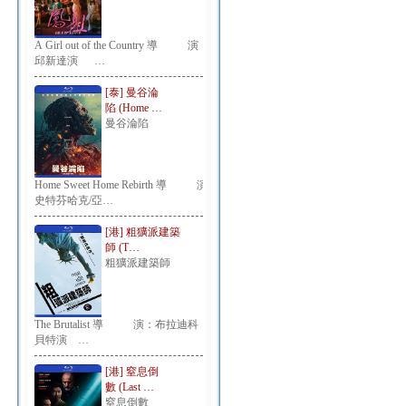
A Girl out of the Country 導 演：
邱新達演 …
[泰] 曼谷淪
陷 (Home …
曼谷淪陷
Home Sweet Home Rebirth 導 演：
史特芬哈克/亞…
[港] 粗獷派建築
師 (T…
粗獷派建築師
The Brutalist 導 演：布拉迪科
貝特演 …
[港] 窒息倒
數 (Last …
窒息倒數