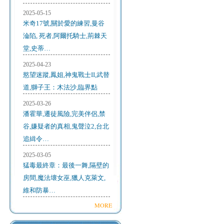
2025-05-15
米奇17號,關於愛的練習,曼谷
淪陷, 死者,阿爾托騎士,荊棘天
堂,史蒂…
2025-04-23
慾望迷蹤,鳳姐,神鬼戰士II,武替
道,獅子王：木法沙,臨界點
2025-03-26
潘霍華,遷徒風險,完美伴侶,禁
谷,嫌疑者的真相,鬼聲泣2,台北
追緝令…
2025-03-05
猛毒最終章：最後一舞,隔壁的
房間,魔法壞女巫,獵人克萊文,
維和防暴…
MORE