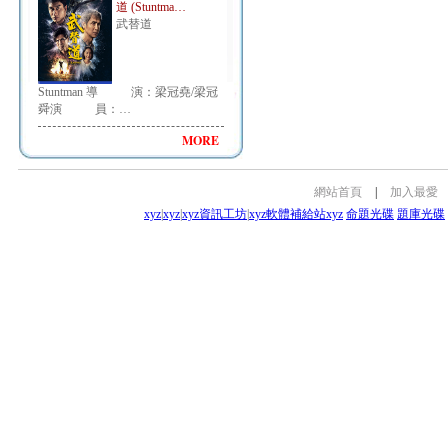
道 (Stuntma…
武替道
Stuntman 導 演：梁冠堯/梁冠
舜演 員：…
MORE
網站首頁
|
加入最愛
xyz
|
xyz
|
xyz資訊工坊
|
xyz軟體補給站
xyz
命題光碟
題庫光碟