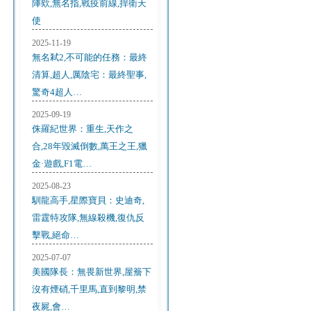
陣欸,無名指,戰疫前線,捍衛天
使
2025-11-19
無名弒2,不可能的任務：最終
清算,超人,厲陰宅：最終聖事,
驚奇4超人…
2025-09-19
侏羅紀世界：重生,天作之
合,28年毀滅倒數,萬王之王,獵
金·遊戲,F1電…
2025-08-23
馴龍高手,星際寶貝：史迪奇,
雷霆特攻隊,無線殺機,復仇反
擊戰,絕命…
2025-07-07
美國隊長：無畏新世界,屋簷下
沒有煙硝,千里馬,直到黎明,禁
夜屍,會…