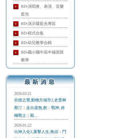
BD-演唱會、表演、音樂
藍光
BD-演示碟藍光專區
BD-程式合集
BD-幼兒教學合輯
BD-國小國中高中補習班
教學
2026-03-21
欣德之聲,動物方城市2,史普林
斯汀：走出虛無,創：戰神, 終
極戰士：殺…
2026-01-22
出神入化3,重擊人生,角頭：鬥