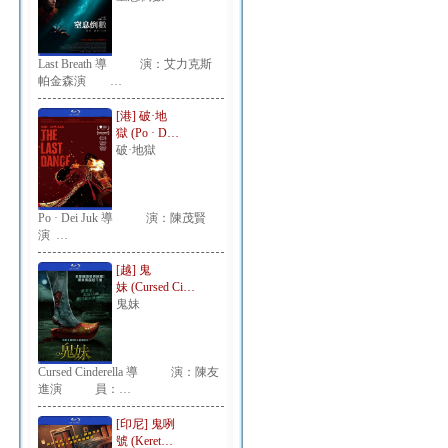
Last Breath 導 演：艾力克斯
帕金森演 …
[港] 破·地
獄 (Po · D…
破·地獄
Po · Dei Juk 導 演：陳茂賢
演 …
[越] 鬼
妹 (Cursed Ci…
鬼妹
Cursed Cinderella 導 演：陳友
進演 員：…
[印尼] 鬼咧
號 (Keret…