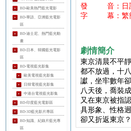
發 音：日
BD-歐美熱門藍光電影
字 幕：繁簡
BD-華語、亞洲藍光電影
區
BD-迪士尼、熱門藍光動
畫
劇情簡介
BD-日本、韓國藍光電影
區
東京清晨不平
BD-電視藍光影集
都不放過，十
歐美電視藍光影集
讞，坐牢數年
日韓電視藍光影集
八天後，喬裝
中港台電視藍光影集
又在東京被指
BD-印度藍光電影區
具形象、性格
BD-3D藍光影片專區
卻又折返東京
BD-知識、紀錄片藍光專
區