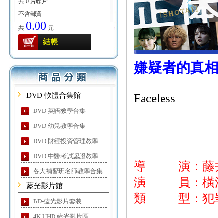
共 0 片碟片
不含郵資
0.00
共
元
結帳
嫌疑者的真
DVD 軟體合集館
Faceless
DVD 英語教學合集
DVD 幼兒教學合集
DVD 財經投資管理教學
DVD 中醫考試認證教學
導 演：藤
各大補習班名師教學合集
演 員：橫濱
藍光影片館
類 型：犯罪
BD-蓝光影片套装
4K UHD 藍光影片區