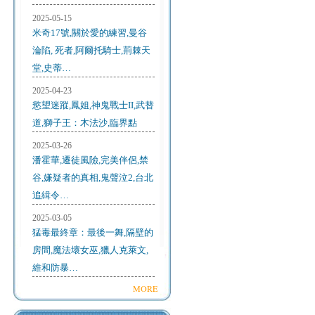
2025-05-15
米奇17號,關於愛的練習,曼谷
淪陷, 死者,阿爾托騎士,荊棘天
堂,史蒂…
2025-04-23
慾望迷蹤,鳳姐,神鬼戰士II,武替
道,獅子王：木法沙,臨界點
2025-03-26
潘霍華,遷徒風險,完美伴侶,禁
谷,嫌疑者的真相,鬼聲泣2,台北
追緝令…
2025-03-05
猛毒最終章：最後一舞,隔壁的
房間,魔法壞女巫,獵人克萊文,
維和防暴…
MORE