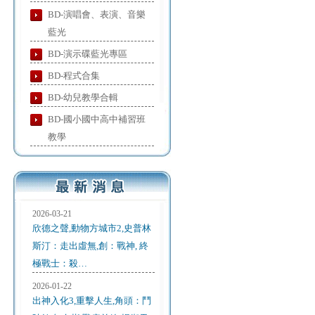
BD-演唱會、表演、音樂
藍光
BD-演示碟藍光專區
BD-程式合集
BD-幼兒教學合輯
BD-國小國中高中補習班
教學
2026-03-21
欣德之聲,動物方城市2,史普林
斯汀：走出虛無,創：戰神, 終
極戰士：殺…
2026-01-22
出神入化3,重擊人生,角頭：鬥