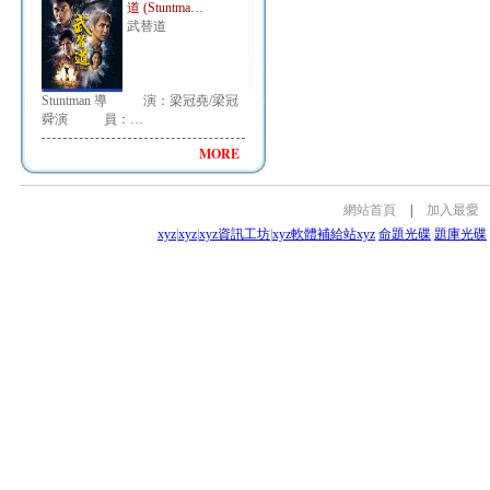
道 (Stuntma…
武替道
Stuntman 導 演：梁冠堯/梁冠
舜演 員：…
MORE
網站首頁
|
加入最愛
xyz
|
xyz
|
xyz資訊工坊
|
xyz軟體補給站
xyz
命題光碟
題庫光碟