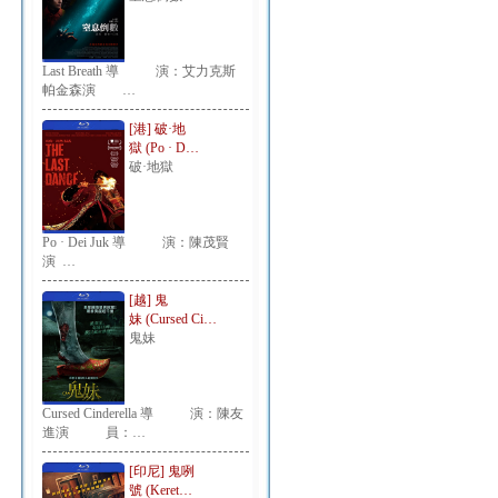
Last Breath 導 演：艾力克斯
帕金森演 …
[港] 破·地
獄 (Po · D…
破·地獄
Po · Dei Juk 導 演：陳茂賢
演 …
[越] 鬼
妹 (Cursed Ci…
鬼妹
Cursed Cinderella 導 演：陳友
進演 員：…
[印尼] 鬼咧
號 (Keret…