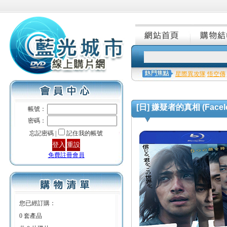
星際異攻隊
悟空傳
[日] 嫌疑者的真相 (Faceles
帳號：
密碼：
忘記密碼 |
記住我的帳號
免費註冊會員
您已經訂購：
0 套產品