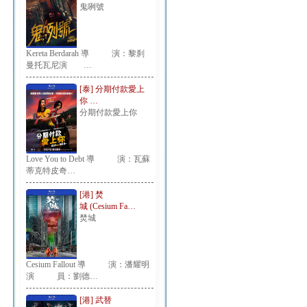
鬼咧號
Kereta Berdarah 導 演：黎刹
曼托瓦尼演 …
[泰] 分期付款愛上
你 …
分期付款愛上你
Love You to Debt 導 演：瓦蘇
蒂克特皮奇…
[港] 焚
城 (Cesium Fa…
焚城
Cesium Fallout 導 演：潘耀明
演 員：劉德…
[港] 武替