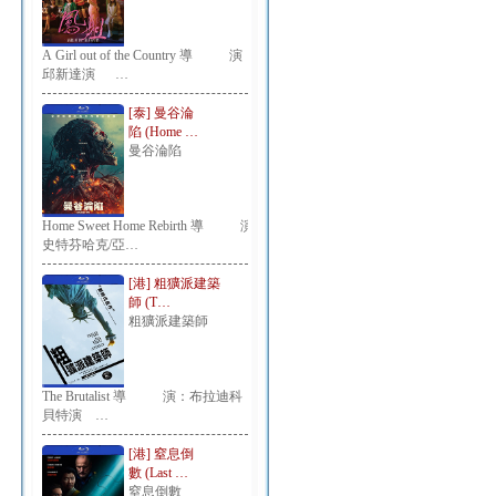
A Girl out of the Country 導 演：
邱新達演 …
[泰] 曼谷淪
陷 (Home …
曼谷淪陷
Home Sweet Home Rebirth 導 演：
史特芬哈克/亞…
[港] 粗獷派建築
師 (T…
粗獷派建築師
The Brutalist 導 演：布拉迪科
貝特演 …
[港] 窒息倒
數 (Last …
窒息倒數