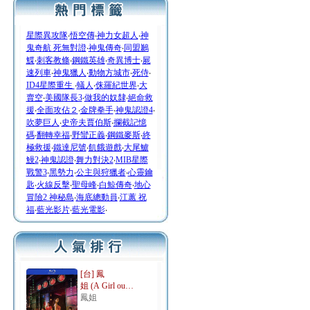
星際異攻隊
‧
悟空傳
‧
神力女超人
‧
神
鬼奇航 死無對證
‧
神鬼傳奇
‧
同盟鶼
鰈
‧
刺客教條
‧
鋼鐵英雄
‧
奇異博士
‧
屍
速列車
‧
神鬼獵人
‧
動物方城市
‧
死侍
‧
ID4星際重生
‧
蟻人
‧
侏羅紀世界
‧
大
賣空
‧
美國隊長3
‧
做我的奴隸
‧
絕命救
援
‧
全面攻佔２
‧
金牌拳手
‧
神鬼認證4
‧
吹夢巨人
‧
史帝夫賈伯斯
‧
攔截記憶
碼
‧
翻轉幸福
‧
野蠻正義
‧
鋼鐵麥斯
‧
終
極救援
‧
鐵達尼號
‧
飢餓遊戲
‧
大尾鱸
鰻2
‧
神鬼認證
‧
舞力對決2
‧
MIB星際
戰警3
‧
黑勢力
‧
公主與狩獵者
‧
心靈鑰
匙
‧
火線反擊
‧
聖母峰
‧
白鯨傳奇
‧
地心
冒險2 神秘島
‧
海底總動員
‧
江蕙 祝
福
‧
藍光影片
‧
藍光電影
‧
[台] 鳳
姐 (A Girl ou…
鳳姐