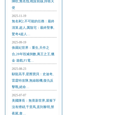
陣欸,無名指,戰疫前線,捍衛天
使
2025-11-19
無名弒2,不可能的任務：最終
清算,超人,厲陰宅：最終聖事,
驚奇4超人…
2025-09-19
侏羅紀世界：重生,天作之
合,28年毀滅倒數,萬王之王,獵
金·遊戲,F1電…
2025-08-23
馴龍高手,星際寶貝：史迪奇,
雷霆特攻隊,無線殺機,復仇反
擊戰,絕命…
2025-07-07
美國隊長：無畏新世界,屋簷下
沒有煙硝,千里馬,直到黎明,禁
夜屍,會…