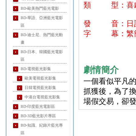
類 型：喜劇
BD-歐美熱門藍光電影
BD-華語、亞洲藍光電影
發 音：日
區
字 幕：繁簡
BD-迪士尼、熱門藍光動
畫
BD-日本、韓國藍光電影
區
劇情簡介
BD-電視藍光影集
歐美電視藍光影集
一個看似平凡的
日韓電視藍光影集
抓獲後，為了
中港台電視藍光影集
場假交易，卻發生
BD-印度藍光電影區
BD-3D藍光影片專區
BD-知識、紀錄片藍光專
區