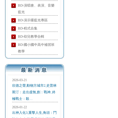
BD-演唱會、表演、音樂
藍光
BD-演示碟藍光專區
BD-程式合集
BD-幼兒教學合輯
BD-國小國中高中補習班
教學
2026-03-21
欣德之聲,動物方城市2,史普林
斯汀：走出虛無,創：戰神, 終
極戰士：殺…
2026-01-22
出神入化3,重擊人生,角頭：鬥