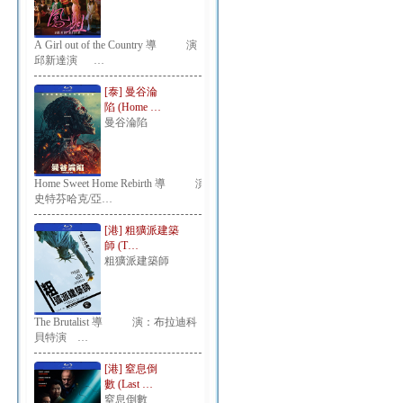
A Girl out of the Country 導 演：
邱新達演 …
[泰] 曼谷淪
陷 (Home …
曼谷淪陷
Home Sweet Home Rebirth 導 演：
史特芬哈克/亞…
[港] 粗獷派建築
師 (T…
粗獷派建築師
The Brutalist 導 演：布拉迪科
貝特演 …
[港] 窒息倒
數 (Last …
窒息倒數