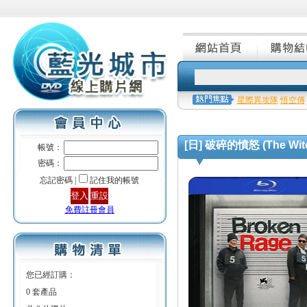
星際異攻隊
悟空傳
[日] 破碎的憤怒 (The Witche
帳號：
密碼：
忘記密碼 |
記住我的帳號
免費註冊會員
您已經訂購：
0 套產品