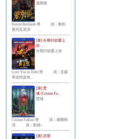
鬼咧號
Kereta Berdarah 導 演：黎刹
曼托瓦尼演 …
[泰] 分期付款愛上
你 …
分期付款愛上你
Love You to Debt 導 演：瓦蘇
蒂克特皮奇…
[港] 焚
城 (Cesium Fa…
焚城
Cesium Fallout 導 演：潘耀明
演 員：劉德…
[港] 武替