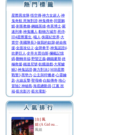
星際異攻隊
‧
悟空傳
‧
神力女超人
‧
神
鬼奇航 死無對證
‧
神鬼傳奇
‧
同盟鶼
鰈
‧
刺客教條
‧
鋼鐵英雄
‧
奇異博士
‧
屍
速列車
‧
神鬼獵人
‧
動物方城市
‧
死侍
‧
ID4星際重生
‧
蟻人
‧
侏羅紀世界
‧
大
賣空
‧
美國隊長3
‧
做我的奴隸
‧
絕命救
援
‧
全面攻佔２
‧
金牌拳手
‧
神鬼認證4
‧
吹夢巨人
‧
史帝夫賈伯斯
‧
攔截記憶
碼
‧
翻轉幸福
‧
野蠻正義
‧
鋼鐵麥斯
‧
終
極救援
‧
鐵達尼號
‧
飢餓遊戲
‧
大尾鱸
鰻2
‧
神鬼認證
‧
舞力對決2
‧
MIB星際
戰警3
‧
黑勢力
‧
公主與狩獵者
‧
心靈鑰
匙
‧
火線反擊
‧
聖母峰
‧
白鯨傳奇
‧
地心
冒險2 神秘島
‧
海底總動員
‧
江蕙 祝
福
‧
藍光影片
‧
藍光電影
‧
[台] 鳳
姐 (A Girl ou…
鳳姐