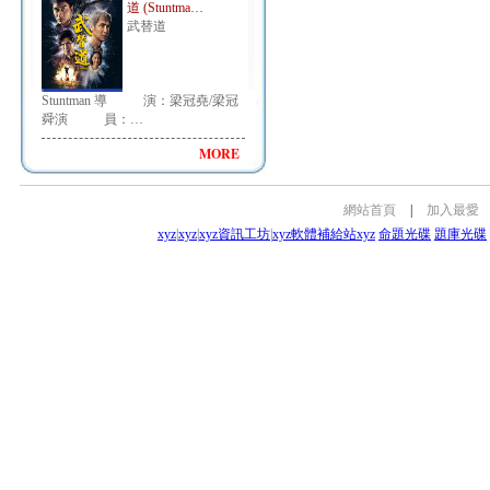
道 (Stuntma…
武替道
Stuntman 導 演：梁冠堯/梁冠
舜演 員：…
MORE
網站首頁
|
加入最愛
xyz
|
xyz
|
xyz資訊工坊
|
xyz軟體補給站
xyz
命題光碟
題庫光碟