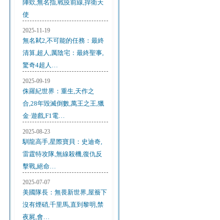
陣欸,無名指,戰疫前線,捍衛天
使
2025-11-19
無名弒2,不可能的任務：最終
清算,超人,厲陰宅：最終聖事,
驚奇4超人…
2025-09-19
侏羅紀世界：重生,天作之
合,28年毀滅倒數,萬王之王,獵
金·遊戲,F1電…
2025-08-23
馴龍高手,星際寶貝：史迪奇,
雷霆特攻隊,無線殺機,復仇反
擊戰,絕命…
2025-07-07
美國隊長：無畏新世界,屋簷下
沒有煙硝,千里馬,直到黎明,禁
夜屍,會…