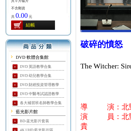
共 0 片碟片
不含郵資
0.00
共
元
結帳
破碎的憤怒
DVD 軟體合集館
The Witcher: Sir
DVD 英語教學合集
DVD 幼兒教學合集
DVD 財經投資管理教學
DVD 中醫考試認證教學
各大補習班名師教學合集
導 演：北
藍光影片館
演 員：北野武
BD-蓝光影片套装
貴
4K UHD 藍光影片區