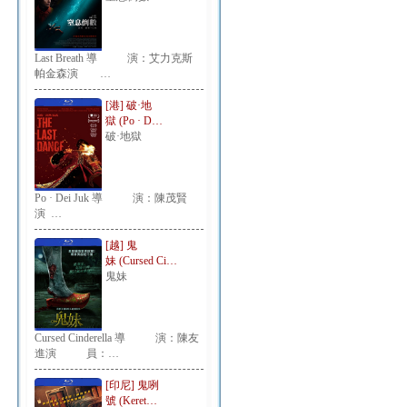
Last Breath 導 演：艾力克斯
帕金森演 …
[港] 破·地
獄 (Po · D…
破·地獄
Po · Dei Juk 導 演：陳茂賢
演 …
[越] 鬼
妹 (Cursed Ci…
鬼妹
Cursed Cinderella 導 演：陳友
進演 員：…
[印尼] 鬼咧
號 (Keret…