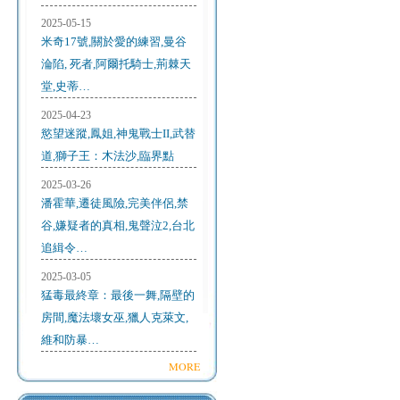
2025-05-15
米奇17號,關於愛的練習,曼谷
淪陷, 死者,阿爾托騎士,荊棘天
堂,史蒂…
2025-04-23
慾望迷蹤,鳳姐,神鬼戰士II,武替
道,獅子王：木法沙,臨界點
2025-03-26
潘霍華,遷徒風險,完美伴侶,禁
谷,嫌疑者的真相,鬼聲泣2,台北
追緝令…
2025-03-05
猛毒最終章：最後一舞,隔壁的
房間,魔法壞女巫,獵人克萊文,
維和防暴…
MORE