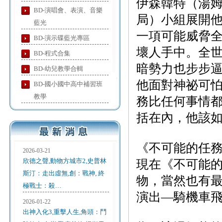
伊森韓特（湯姆
BD-演唱會、表演、音樂
局）小組展開
藍光
一項可能威脅
BD-演示碟藍光專區
壞人手中。全
BD-程式合集
暗勢力也步步
BD-幼兒教學合輯
他面對神祕可
BD-國小國中高中補習班
教學
務比任何事情
括在內，他該
《不可能的任務
2026-03-21
欣德之聲,動物方城市2,史普林
現在《不可能
斯汀：走出虛無,創：戰神, 終
物，當然也有
極戰士：殺…
演出—騎機車
2026-01-22
出神入化3,重擊人生,角頭：鬥