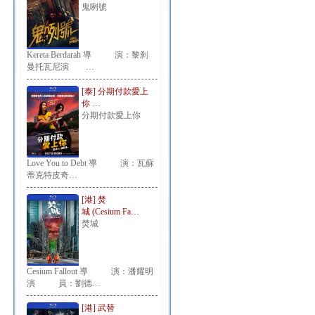
鬼咧號
Kereta Berdarah 導 演：黎刹
曼托瓦尼演 …
[泰] 分期付款愛上
你 …
分期付款愛上你
Love You to Debt 導 演：瓦蘇
蒂克特皮奇…
[港] 焚
城 (Cesium Fa…
焚城
Cesium Fallout 導 演：潘耀明
演 員：劉德…
[港] 武替