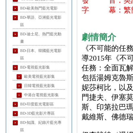
發 音：英
BD-歐美熱門藍光電影
字 幕：繁
BD-華語、亞洲藍光電影
區
BD-迪士尼、熱門藍光動
劇情簡介
畫
《不可能的任
BD-日本、韓國藍光電影
導2015年《
區
任務：全面瓦
BD-電視藍光影集
包括湯姆克魯
歐美電視藍光影集
日韓電視藍光影集
妮莎柯比，以
中港台電視藍光影集
門捷夫、伊塞
BD-印度藍光電影區
斯、印第拉巴
BD-3D藍光影片專區
戴維斯、佛德
BD-知識、紀錄片藍光專
區