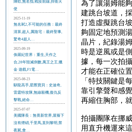
陣欸,無名指,戰疫前線,捍衛天
為了讓湯姆能
使
建跳台坡道，
2025-11-19
打造虛擬跳台
無名弒2,不可能的任務：最終
夠固定地預測湯
清算,超人,厲陰宅：最終聖事,
驚奇4超人…
晶片，紀錄湯
2025-09-19
時是逆風或是
侏羅紀世界：重生,天作之
據，每一次拍
合,28年毀滅倒數,萬王之王,獵
金·遊戲,F1電…
才能在正確位
2025-08-23
「特技關鍵是
馴龍高手,星際寶貝：史迪奇,
靠引擎聲和感
雷霆特攻隊,無線殺機,復仇反
再縮住胸部，
擊戰,絕命…
2025-07-07
美國隊長：無畏新世界,屋簷下
拍攝團隊在挪
沒有煙硝,千里馬,直到黎明,禁
用直升機運來
夜屍,會…