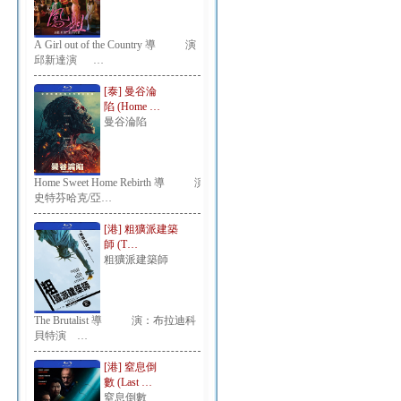
A Girl out of the Country 導 演：
邱新達演 …
[泰] 曼谷淪
陷 (Home …
曼谷淪陷
Home Sweet Home Rebirth 導 演：
史特芬哈克/亞…
[港] 粗獷派建築
師 (T…
粗獷派建築師
The Brutalist 導 演：布拉迪科
貝特演 …
[港] 窒息倒
數 (Last …
窒息倒數