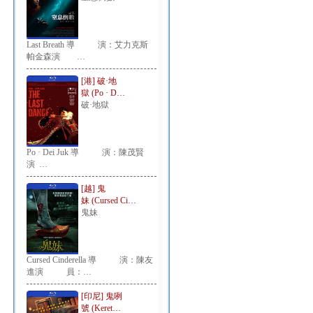
Last Breath 導 演：艾力克斯
帕金森演 …
[港] 破·地
獄 (Po · D…
破·地獄
Po · Dei Juk 導 演：陳茂賢
演 …
[越] 鬼
妹 (Cursed Ci…
鬼妹
Cursed Cinderella 導 演：陳友
進演 員：…
[印尼] 鬼咧
號 (Keret…