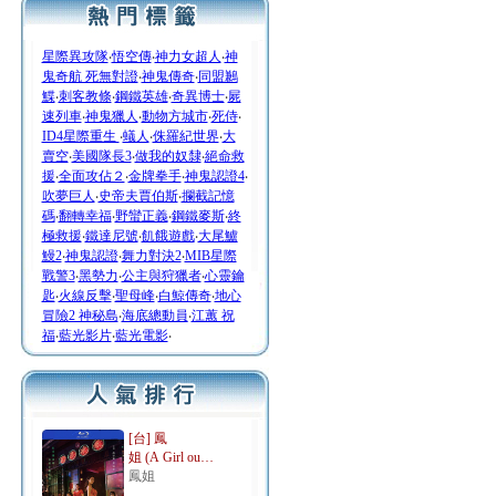
星際異攻隊
‧
悟空傳
‧
神力女超人
‧
神
鬼奇航 死無對證
‧
神鬼傳奇
‧
同盟鶼
鰈
‧
刺客教條
‧
鋼鐵英雄
‧
奇異博士
‧
屍
速列車
‧
神鬼獵人
‧
動物方城市
‧
死侍
‧
ID4星際重生
‧
蟻人
‧
侏羅紀世界
‧
大
賣空
‧
美國隊長3
‧
做我的奴隸
‧
絕命救
援
‧
全面攻佔２
‧
金牌拳手
‧
神鬼認證4
‧
吹夢巨人
‧
史帝夫賈伯斯
‧
攔截記憶
碼
‧
翻轉幸福
‧
野蠻正義
‧
鋼鐵麥斯
‧
終
極救援
‧
鐵達尼號
‧
飢餓遊戲
‧
大尾鱸
鰻2
‧
神鬼認證
‧
舞力對決2
‧
MIB星際
戰警3
‧
黑勢力
‧
公主與狩獵者
‧
心靈鑰
匙
‧
火線反擊
‧
聖母峰
‧
白鯨傳奇
‧
地心
冒險2 神秘島
‧
海底總動員
‧
江蕙 祝
福
‧
藍光影片
‧
藍光電影
‧
[台] 鳳
姐 (A Girl ou…
鳳姐