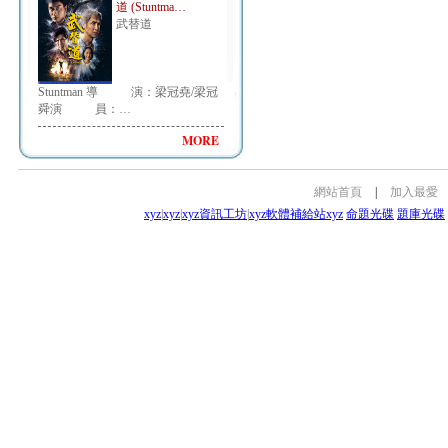
道 (Stuntma…
武替道
Stuntman 導 演：梁冠堯/梁冠
舜演 員：…
MORE
網站首頁
|
加入最愛
xyz
|
xyz
|
xyz資訊工坊
|
xyz軟體補給站
xyz
命題光碟
題庫光碟