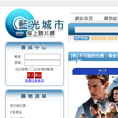
星際異攻隊
悟空傳
[美] 不可能的任務：致命清算 第一章
帳號：
(台版)
密碼：
忘記密碼 |
記住我的帳號
免費註冊會員
您已經訂購：
0 套產品