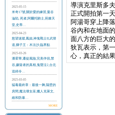
導演克里斯多
2025-05-15
米奇17號,關於愛的練習,曼谷
正式開拍第一
淪陷, 死者,阿爾托騎士,荊棘天
阿湯哥穿上降
堂,史蒂…
谷內和在地面
2025-04-23
面八方的巨大
慾望迷蹤,鳳姐,神鬼戰士II,武替
道,獅子王：木法沙,臨界點
狄瓦表示，第
2025-03-26
心，真正的結
潘霍華,遷徒風險,完美伴侶,禁
谷,嫌疑者的真相,鬼聲泣2,台北
追緝令…
2025-03-05
猛毒最終章：最後一舞,隔壁的
房間,魔法壞女巫,獵人克萊文,
維和防暴…
MORE