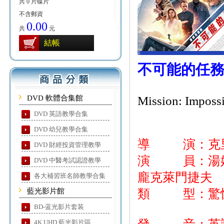
共 0 片碟片
不含郵資
0.00
共
元
結帳
不可能的任務
DVD 軟體合集館
Mission: Impossi
DVD 英語教學合集
DVD 幼兒教學合集
導 演：克里
DVD 財經投資管理教學
演 員：湯姆克
DVD 中醫考試認證教學
龐克萊門捷夫
各大補習班名師教學合集
藍光影片館
類 型：驚悚
BD-蓝光影片套装
4K UHD 藍光影片區