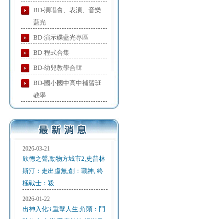
BD-演唱會、表演、音樂
藍光
BD-演示碟藍光專區
BD-程式合集
BD-幼兒教學合輯
BD-國小國中高中補習班
教學
2026-03-21
欣德之聲,動物方城市2,史普林
斯汀：走出虛無,創：戰神, 終
極戰士：殺…
2026-01-22
出神入化3,重擊人生,角頭：鬥