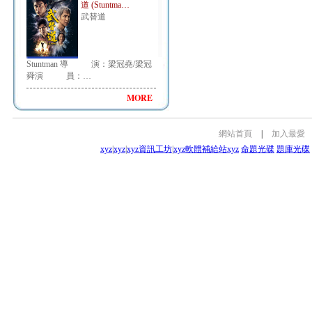
道 (Stuntma…
武替道
Stuntman 導 演：梁冠堯/梁冠
舜演 員：…
MORE
網站首頁
|
加入最愛
xyz
|
xyz
|
xyz資訊工坊
|
xyz軟體補給站
xyz
命題光碟
題庫光碟