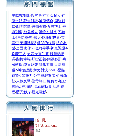
星際異攻隊
‧
悟空傳
‧
神力女超人
‧
神
鬼奇航 死無對證
‧
神鬼傳奇
‧
同盟鶼
鰈
‧
刺客教條
‧
鋼鐵英雄
‧
奇異博士
‧
屍
速列車
‧
神鬼獵人
‧
動物方城市
‧
死侍
‧
ID4星際重生
‧
蟻人
‧
侏羅紀世界
‧
大
賣空
‧
美國隊長3
‧
做我的奴隸
‧
絕命救
援
‧
全面攻佔２
‧
金牌拳手
‧
神鬼認證4
‧
吹夢巨人
‧
史帝夫賈伯斯
‧
攔截記憶
碼
‧
翻轉幸福
‧
野蠻正義
‧
鋼鐵麥斯
‧
終
極救援
‧
鐵達尼號
‧
飢餓遊戲
‧
大尾鱸
鰻2
‧
神鬼認證
‧
舞力對決2
‧
MIB星際
戰警3
‧
黑勢力
‧
公主與狩獵者
‧
心靈鑰
匙
‧
火線反擊
‧
聖母峰
‧
白鯨傳奇
‧
地心
冒險2 神秘島
‧
海底總動員
‧
江蕙 祝
福
‧
藍光影片
‧
藍光電影
‧
[台] 鳳
姐 (A Girl ou…
鳳姐