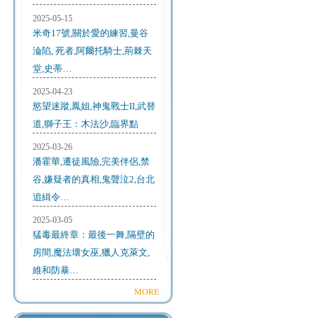
2025-05-15
米奇17號,關於愛的練習,曼谷
淪陷, 死者,阿爾托騎士,荊棘天
堂,史蒂…
2025-04-23
慾望迷蹤,鳳姐,神鬼戰士II,武替
道,獅子王：木法沙,臨界點
2025-03-26
潘霍華,遷徒風險,完美伴侶,禁
谷,嫌疑者的真相,鬼聲泣2,台北
追緝令…
2025-03-05
猛毒最終章：最後一舞,隔壁的
房間,魔法壞女巫,獵人克萊文,
維和防暴…
MORE