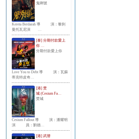
鬼咧號
Kereta Berdarah 導 演：黎刹
曼托瓦尼演 …
[泰] 分期付款愛上
你 …
分期付款愛上你
Love You to Debt 導 演：瓦蘇
蒂克特皮奇…
[港] 焚
城 (Cesium Fa…
焚城
Cesium Fallout 導 演：潘耀明
演 員：劉德…
[港] 武替