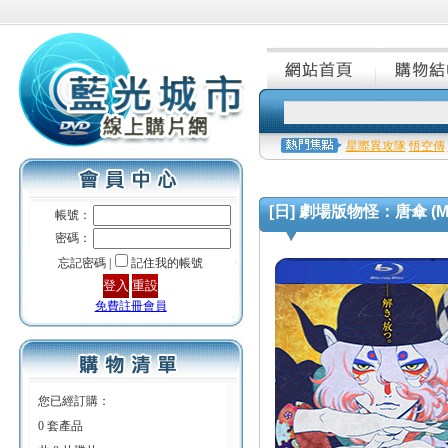
星際異攻隊
悟空傳
[日] 劇場版物怪：唐傘 (Monon
帳號：
密碼：
忘記密碼 |
記住我的帳號
免費註冊會員
您已經訂購：
0 套產品