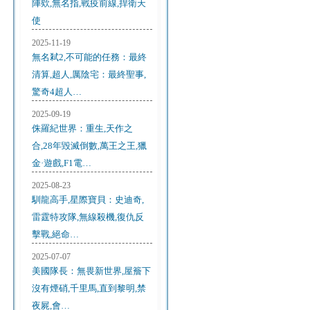
陣欸,無名指,戰疫前線,捍衛天
使
2025-11-19
無名弒2,不可能的任務：最終
清算,超人,厲陰宅：最終聖事,
驚奇4超人…
2025-09-19
侏羅紀世界：重生,天作之
合,28年毀滅倒數,萬王之王,獵
金·遊戲,F1電…
2025-08-23
馴龍高手,星際寶貝：史迪奇,
雷霆特攻隊,無線殺機,復仇反
擊戰,絕命…
2025-07-07
美國隊長：無畏新世界,屋簷下
沒有煙硝,千里馬,直到黎明,禁
夜屍,會…