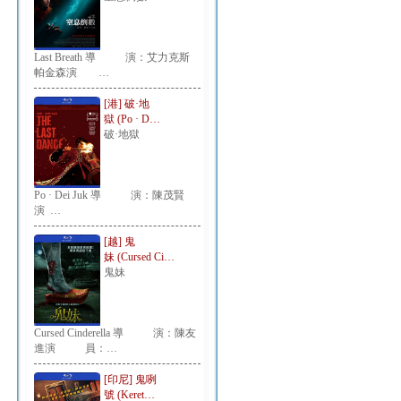
Last Breath 導 演：艾力克斯
帕金森演 …
[港] 破·地
獄 (Po · D…
破·地獄
Po · Dei Juk 導 演：陳茂賢
演 …
[越] 鬼
妹 (Cursed Ci…
鬼妹
Cursed Cinderella 導 演：陳友
進演 員：…
[印尼] 鬼咧
號 (Keret…