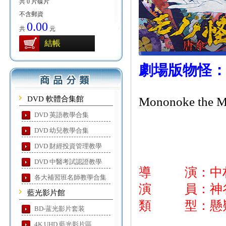
共 0 片碟片
不含郵資
0.00
共
元
結帳
劇場版物怪
DVD 軟體合集館
Mononoke the Mo
DVD 英語教學合集
DVD 幼兒教學合集
DVD 財經投資管理教學
DVD 中醫考試認證教學
導 演：中
各大補習班名師教學合集
演 員：神谷
藍光影片館
類 型：懸疑
BD-蓝光影片套装
4K UHD 藍光影片區