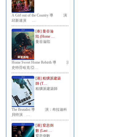
A Girl out of the Country 導 演：
邱新達演 …
[泰] 曼谷淪
陷 (Home …
曼谷淪陷
Home Sweet Home Rebirth 導 演：
史特芬哈克/亞…
[港] 粗獷派建築
師 (T…
粗獷派建築師
The Brutalist 導 演：布拉迪科
貝特演 …
[港] 窒息倒
數 (Last …
窒息倒數