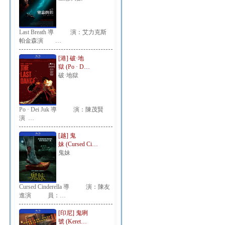
Last Breath 導 演：艾力克斯
帕金森演 …
[港] 破·地
獄 (Po · D…
破·地獄
Po · Dei Juk 導 演：陳茂賢
演 …
[越] 鬼
妹 (Cursed Ci…
鬼妹
Cursed Cinderella 導 演：陳友
進演 員：…
[印尼] 鬼咧
號 (Keret…