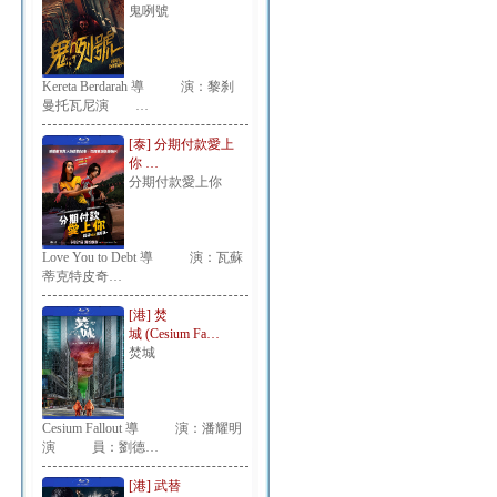
鬼咧號
Kereta Berdarah 導 演：黎刹
曼托瓦尼演 …
[泰] 分期付款愛上
你 …
分期付款愛上你
Love You to Debt 導 演：瓦蘇
蒂克特皮奇…
[港] 焚
城 (Cesium Fa…
焚城
Cesium Fallout 導 演：潘耀明
演 員：劉德…
[港] 武替