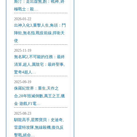
斯汀：走出虛無,創：戰神, 終
極戰士：殺…
2026-01-22
出神入化3,重擊人生,角頭：鬥
陣欸,無名指,戰疫前線,捍衛天
使
2025-11-19
無名弒2,不可能的任務：最終
清算,超人,厲陰宅：最終聖事,
驚奇4超人…
2025-09-19
侏羅紀世界：重生,天作之
合,28年毀滅倒數,萬王之王,獵
金·遊戲,F1電…
2025-08-23
馴龍高手,星際寶貝：史迪奇,
雷霆特攻隊,無線殺機,復仇反
擊戰,絕命…