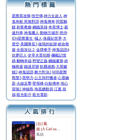
星際異攻隊
‧
悟空傳
‧
神力女超人
‧
神
鬼奇航 死無對證
‧
神鬼傳奇
‧
同盟鶼
鰈
‧
刺客教條
‧
鋼鐵英雄
‧
奇異博士
‧
屍
速列車
‧
神鬼獵人
‧
動物方城市
‧
死侍
‧
ID4星際重生
‧
蟻人
‧
侏羅紀世界
‧
大
賣空
‧
美國隊長3
‧
做我的奴隸
‧
絕命救
援
‧
全面攻佔２
‧
金牌拳手
‧
神鬼認證4
‧
吹夢巨人
‧
史帝夫賈伯斯
‧
攔截記憶
碼
‧
翻轉幸福
‧
野蠻正義
‧
鋼鐵麥斯
‧
終
極救援
‧
鐵達尼號
‧
飢餓遊戲
‧
大尾鱸
鰻2
‧
神鬼認證
‧
舞力對決2
‧
MIB星際
戰警3
‧
黑勢力
‧
公主與狩獵者
‧
心靈鑰
匙
‧
火線反擊
‧
聖母峰
‧
白鯨傳奇
‧
地心
冒險2 神秘島
‧
海底總動員
‧
江蕙 祝
福
‧
藍光影片
‧
藍光電影
‧
[台] 鳳
姐 (A Girl ou…
鳳姐