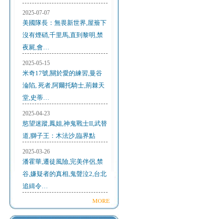
2025-07-07
美國隊長：無畏新世界,屋簷下
沒有煙硝,千里馬,直到黎明,禁
夜屍,會…
2025-05-15
米奇17號,關於愛的練習,曼谷
淪陷, 死者,阿爾托騎士,荊棘天
堂,史蒂…
2025-04-23
慾望迷蹤,鳳姐,神鬼戰士II,武替
道,獅子王：木法沙,臨界點
2025-03-26
潘霍華,遷徒風險,完美伴侶,禁
谷,嫌疑者的真相,鬼聲泣2,台北
追緝令…
MORE