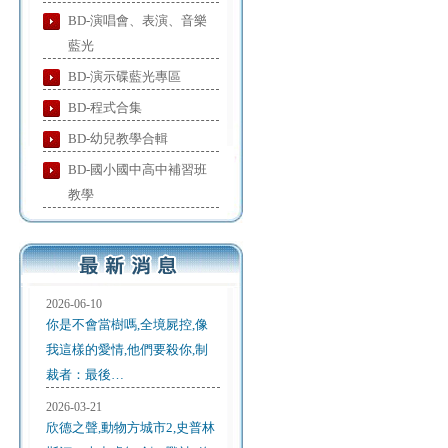
BD-演唱會、表演、音樂
藍光
BD-演示碟藍光專區
BD-程式合集
BD-幼兒教學合輯
BD-國小國中高中補習班
教學
2026-06-10
你是不會當樹嗎,全境屍控,像
我這樣的愛情,他們要殺你,制
裁者：最後…
2026-03-21
欣德之聲,動物方城市2,史普林