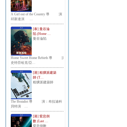
A Girl out of the Country 導 演：
邱新達演 …
[泰] 曼谷淪
陷 (Home …
曼谷淪陷
Home Sweet Home Rebirth 導 演：
史特芬哈克/亞…
[港] 粗獷派建築
師 (T…
粗獷派建築師
The Brutalist 導 演：布拉迪科
貝特演 …
[港] 窒息倒
數 (Last …
窒息倒數