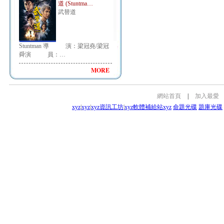
道 (Stuntma…
武替道
Stuntman 導 演：梁冠堯/梁冠
舜演 員：…
MORE
網站首頁
|
加入最愛
xyz
|
xyz
|
xyz資訊工坊
|
xyz軟體補給站
xyz
命題光碟
題庫光碟