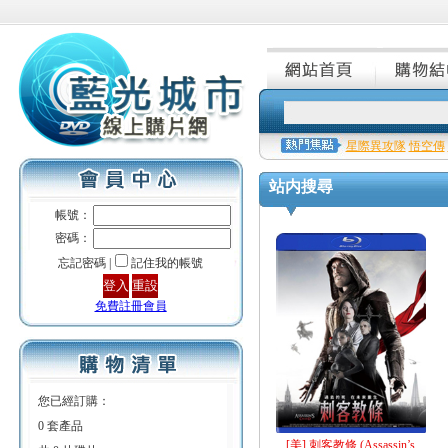
星際異攻隊
悟空傳
站内搜尋
帳號：
密碼：
忘記密碼 |
記住我的帳號
免費註冊會員
您已經訂購：
0 套產品
[美] 刺客教條 (Assassin’s