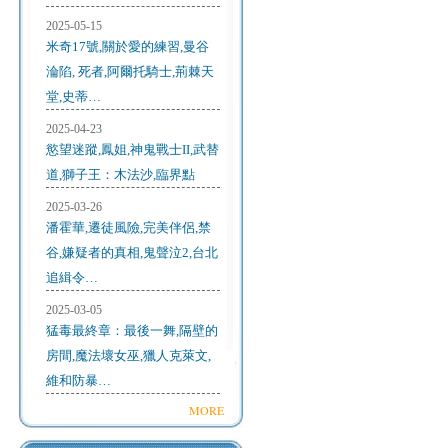
2025-05-15
米奇17號,關於愛的練習,曼谷
淪陷, 死者,阿爾托騎士,荊棘天
堂,史蒂…
2025-04-23
慾望迷蹤,鳳姐,神鬼戰士II,武替
道,獅子王：木法沙,臨界點
2025-03-26
潘霍華,遷徒風險,完美伴侶,禁
谷,嫌疑者的真相,鬼聲泣2,台北
追緝令…
2025-03-05
猛毒最終章：最後一舞,隔壁的
房間,魔法壞女巫,獵人克萊文,
維和防暴…
MORE