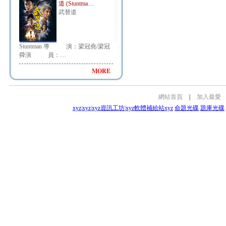
道 (Stuntma…
武替道
Stuntman 導 演：梁冠堯/梁冠
舜演 員：…
MORE
網站首頁
|
加入最愛
xyz
|
xyz
|
xyz資訊工坊
|
xyz軟體補給站
xyz
命題光碟
題庫光碟