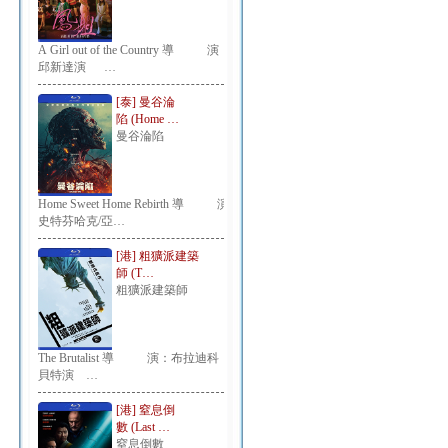
A Girl out of the Country 導 演：
邱新達演 …
[泰] 曼谷淪
陷 (Home …
曼谷淪陷
Home Sweet Home Rebirth 導 演：
史特芬哈克/亞…
[港] 粗獷派建築
師 (T…
粗獷派建築師
The Brutalist 導 演：布拉迪科
貝特演 …
[港] 窒息倒
數 (Last …
窒息倒數