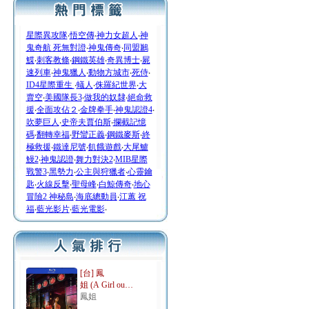
星際異攻隊
‧
悟空傳
‧
神力女超人
‧
神
鬼奇航 死無對證
‧
神鬼傳奇
‧
同盟鶼
鰈
‧
刺客教條
‧
鋼鐵英雄
‧
奇異博士
‧
屍
速列車
‧
神鬼獵人
‧
動物方城市
‧
死侍
‧
ID4星際重生
‧
蟻人
‧
侏羅紀世界
‧
大
賣空
‧
美國隊長3
‧
做我的奴隸
‧
絕命救
援
‧
全面攻佔２
‧
金牌拳手
‧
神鬼認證4
‧
吹夢巨人
‧
史帝夫賈伯斯
‧
攔截記憶
碼
‧
翻轉幸福
‧
野蠻正義
‧
鋼鐵麥斯
‧
終
極救援
‧
鐵達尼號
‧
飢餓遊戲
‧
大尾鱸
鰻2
‧
神鬼認證
‧
舞力對決2
‧
MIB星際
戰警3
‧
黑勢力
‧
公主與狩獵者
‧
心靈鑰
匙
‧
火線反擊
‧
聖母峰
‧
白鯨傳奇
‧
地心
冒險2 神秘島
‧
海底總動員
‧
江蕙 祝
福
‧
藍光影片
‧
藍光電影
‧
[台] 鳳
姐 (A Girl ou…
鳳姐