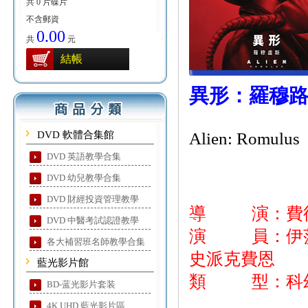
共 0 片碟片
不含郵資
0.00
共
元
結帳
異形：羅穆
DVD 軟體合集館
Alien: Romulus
DVD 英語教學合集
DVD 幼兒教學合集
DVD 財經投資管理教學
導 演：費
DVD 中醫考試認證教學
演 員：伊莎貝
各大補習班名師教學合集
史派克費恩
藍光影片館
類 型：科幻
BD-蓝光影片套装
4K UHD 藍光影片區