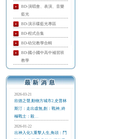
BD-演唱會、表演、音樂
藍光
BD-演示碟藍光專區
BD-程式合集
BD-幼兒教學合輯
BD-國小國中高中補習班
教學
2026-03-21
欣德之聲,動物方城市2,史普林
斯汀：走出虛無,創：戰神, 終
極戰士：殺…
2026-01-22
出神入化3,重擊人生,角頭：鬥