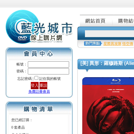
星際異攻隊
悟空傳
[美] 異形：羅穆路斯 (Alien:
帳號：
密碼：
忘記密碼 |
記住我的帳號
免費註冊會員
您已經訂購：
0 套產品