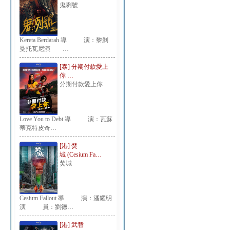
鬼咧號
Kereta Berdarah 導 演：黎刹
曼托瓦尼演 …
[泰] 分期付款愛上
你 …
分期付款愛上你
Love You to Debt 導 演：瓦蘇
蒂克特皮奇…
[港] 焚
城 (Cesium Fa…
焚城
Cesium Fallout 導 演：潘耀明
演 員：劉德…
[港] 武替