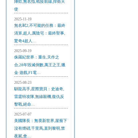
陣欸,無名指,戰疫前線,捍衛天
使
2025-11-19
無名弒2,不可能的任務：最終
清算,超人,厲陰宅：最終聖事,
驚奇4超人…
2025-09-19
侏羅紀世界：重生,天作之
合,28年毀滅倒數,萬王之王,獵
金·遊戲,F1電…
2025-08-23
馴龍高手,星際寶貝：史迪奇,
雷霆特攻隊,無線殺機,復仇反
擊戰,絕命…
2025-07-07
美國隊長：無畏新世界,屋簷下
沒有煙硝,千里馬,直到黎明,禁
夜屍,會…