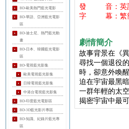
發 音：英
BD-歐美熱門藍光電影
字 幕：繁簡
BD-華語、亞洲藍光電影
區
BD-迪士尼、熱門藍光動
劇情簡介
畫
BD-日本、韓國藍光電影
故事背景在《異
區
尋找一個退役
BD-電視藍光影集
時，卻意外喚
歐美電視藍光影集
迫在宇宙最黑
日韓電視藍光影集
一群年輕的太
中港台電視藍光影集
揭密宇宙中最
BD-印度藍光電影區
BD-3D藍光影片專區
BD-知識、紀錄片藍光專
區