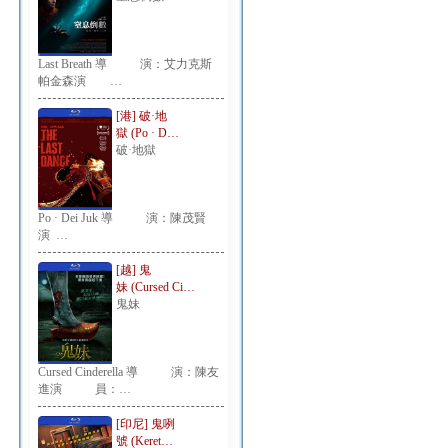
Last Breath 導 演：艾力克斯
帕金森演 …
[港] 破·地
獄 (Po · D…
破·地獄
Po · Dei Juk 導 演：陳茂賢
演 …
[越] 鬼
妹 (Cursed Ci…
鬼妹
Cursed Cinderella 導 演：陳友
進演 員：…
[印尼] 鬼咧
號 (Keret…