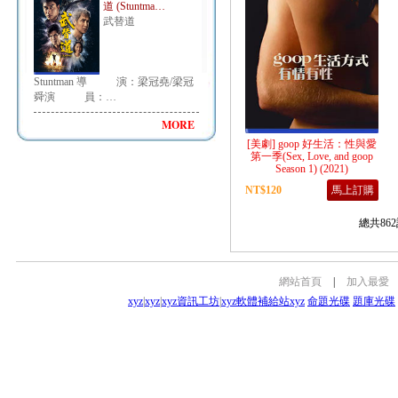
道 (Stuntma…
武替道
Stuntman 導 演：梁冠堯/梁冠
舜演 員：…
MORE
[美劇] goop 好生活：性與愛
第一季(Sex, Love, and goop
Season 1) (2021)
NT$120
馬上訂購
總共862
網站首頁
|
加入最愛
xyz
|
xyz
|
xyz資訊工坊
|
xyz軟體補給站
xyz
命題光碟
題庫光碟