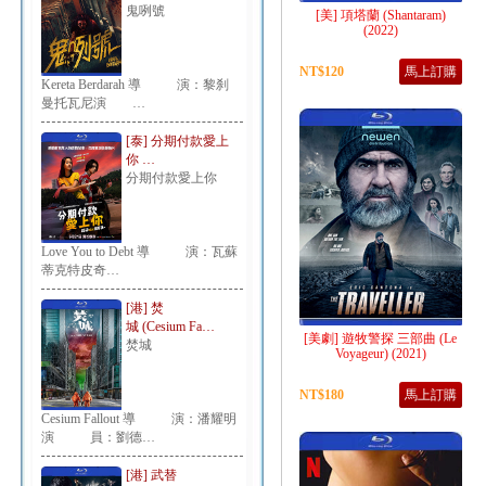
鬼咧號
[美] 項塔蘭 (Shantaram)
(2022)
NT$120
馬上訂購
Kereta Berdarah 導 演：黎刹
曼托瓦尼演 …
[泰] 分期付款愛上
你 …
分期付款愛上你
Love You to Debt 導 演：瓦蘇
蒂克特皮奇…
[港] 焚
城 (Cesium Fa…
[美劇] 遊牧警探 三部曲 (Le
焚城
Voyageur‎) (2021)
NT$180
馬上訂購
Cesium Fallout 導 演：潘耀明
演 員：劉德…
[港] 武替