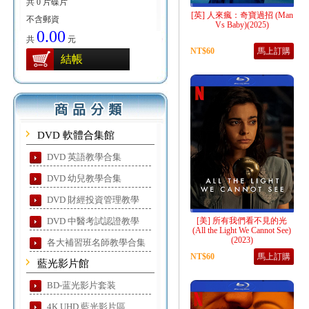
共 0 片碟片
[英] 人來瘋：奇寶過招 (Man
不含郵資
Vs Baby)(2025)
0.00
共
元
NT$60
馬上訂購
結帳
DVD 軟體合集館
DVD 英語教學合集
DVD 幼兒教學合集
DVD 財經投資管理教學
DVD 中醫考試認證教學
[美] 所有我們看不見的光
(All the Light We Cannot See)
(2023)
各大補習班名師教學合集
NT$60
馬上訂購
藍光影片館
BD-蓝光影片套装
4K UHD 藍光影片區