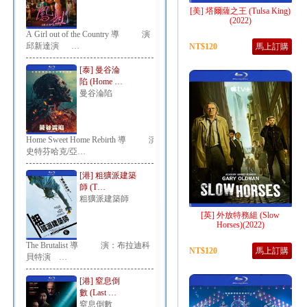
[美] 塔爾薩之王 (Tulsa King)
(2022)
A Girl out of the Country 導 演：
邱新達演 …
NT$120
馬上訂購
[泰] 曼谷淪
陷 (Home …
曼谷淪陷
Home Sweet Home Rebirth 導 演：
史特芬哈克/亞…
[港] 粗獷派建築
師 (T…
粗獷派建築師
[英] 外放特務組 (Slow
Horses)(2022)
The Brutalist 導 演：布拉迪科
NT$120
馬上訂購
貝特演 …
[港] 窒息倒
數 (Last …
窒息倒數