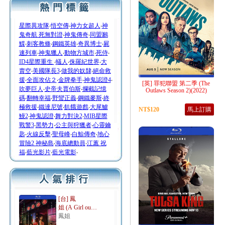
星際異攻隊
‧
悟空傳
‧
神力女超人
‧
神
鬼奇航 死無對證
‧
神鬼傳奇
‧
同盟鶼
鰈
‧
刺客教條
‧
鋼鐵英雄
‧
奇異博士
‧
屍
速列車
‧
神鬼獵人
‧
動物方城市
‧
死侍
‧
ID4星際重生
‧
蟻人
‧
侏羅紀世界
‧
大
賣空
‧
美國隊長3
‧
做我的奴隸
‧
絕命救
援
‧
全面攻佔２
‧
金牌拳手
‧
神鬼認證4
‧
[英] 罪犯聯盟 第二季 (The
吹夢巨人
‧
史帝夫賈伯斯
‧
攔截記憶
Outlaws Season 2)(2022)
碼
‧
翻轉幸福
‧
野蠻正義
‧
鋼鐵麥斯
‧
終
極救援
‧
鐵達尼號
‧
飢餓遊戲
‧
大尾鱸
NT$120
馬上訂購
鰻2
‧
神鬼認證
‧
舞力對決2
‧
MIB星際
戰警3
‧
黑勢力
‧
公主與狩獵者
‧
心靈鑰
匙
‧
火線反擊
‧
聖母峰
‧
白鯨傳奇
‧
地心
冒險2 神秘島
‧
海底總動員
‧
江蕙 祝
福
‧
藍光影片
‧
藍光電影
‧
[台] 鳳
姐 (A Girl ou…
鳳姐