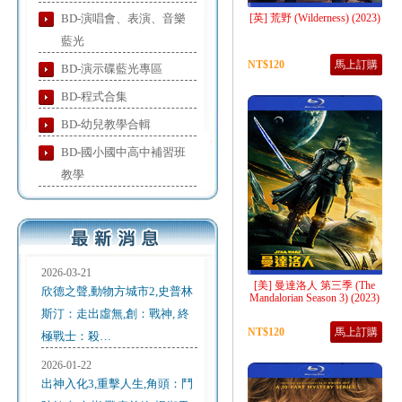
BD-演唱會、表演、音樂
[英] 荒野 (Wilderness) (2023)
藍光
NT$120
馬上訂購
BD-演示碟藍光專區
BD-程式合集
BD-幼兒教學合輯
BD-國小國中高中補習班
教學
2026-03-21
[美] 曼達洛人 第三季 (The
欣德之聲,動物方城市2,史普林
Mandalorian Season 3) (2023)
斯汀：走出虛無,創：戰神, 終
NT$120
馬上訂購
極戰士：殺…
2026-01-22
出神入化3,重擊人生,角頭：鬥