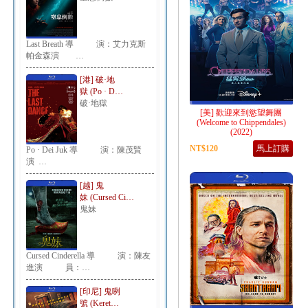
Last Breath 導 演：艾力克斯
帕金森演 …
[港] 破·地
獄 (Po · D…
破·地獄
[美] 歡迎來到慾望舞團
(Welcome to Chippendales)
(2022)
NT$120
馬上訂購
Po · Dei Juk 導 演：陳茂賢
演 …
[越] 鬼
妹 (Cursed Ci…
鬼妹
Cursed Cinderella 導 演：陳友
進演 員：…
[印尼] 鬼咧
號 (Keret…