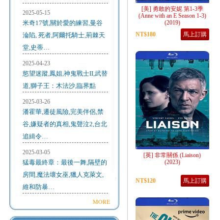
[美] 勇敢的安妮 第1-3季
2025-05-15
(Anne with an E Season 1-3)
米奇17號,關於愛的練習,曼谷
(2019)
NT$180
馬上訂購
淪陷, 死者,阿爾托騎士,荊棘天
堂,史蒂…
2025-04-23
慾望迷蹤,鳳姐,神鬼戰士II,武替
道,獅子王：木法沙,臨界點
2025-03-26
潘霍華,遷徒風險,完美伴侶,禁
谷,嫌疑者的真相,鬼聲泣2,台北
追緝令…
2025-03-05
[英] 非常關係 (Liaison)
猛毒最終章：最後一舞,隔壁的
(2023)
房間,魔法壞女巫,獵人克萊文,
NT$120
馬上訂購
維和防暴…
MORE