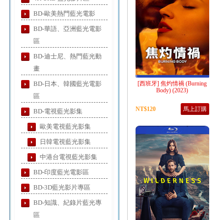
BD-歐美熱門藍光電影
BD-華語、亞洲藍光電影
區
BD-迪士尼、熱門藍光動
畫
BD-日本、韓國藍光電影
[西班牙] 焦灼情禍 (Burning
Body) (2023)
區
NT$120
馬上訂購
BD-電視藍光影集
歐美電視藍光影集
日韓電視藍光影集
中港台電視藍光影集
BD-印度藍光電影區
BD-3D藍光影片專區
BD-知識、紀錄片藍光專
區