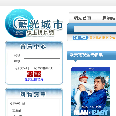
星際異攻隊
悟空傳
歐美電視藍光影集
帳號：
密碼：
忘記密碼 |
記住我的帳號
免費註冊會員
您已經訂購：
0 套產品