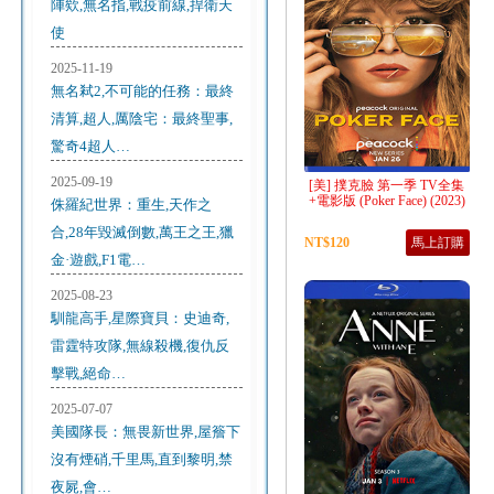
陣欸,無名指,戰疫前線,捍衛天
使
2025-11-19
無名弒2,不可能的任務：最終
清算,超人,厲陰宅：最終聖事,
驚奇4超人…
2025-09-19
[美] 撲克臉 第一季 TV全集
+電影版 (Poker Face) (2023)
侏羅紀世界：重生,天作之
合,28年毀滅倒數,萬王之王,獵
NT$120
馬上訂購
金·遊戲,F1電…
2025-08-23
馴龍高手,星際寶貝：史迪奇,
雷霆特攻隊,無線殺機,復仇反
擊戰,絕命…
2025-07-07
美國隊長：無畏新世界,屋簷下
沒有煙硝,千里馬,直到黎明,禁
夜屍,會…