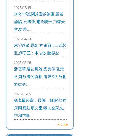
2025-05-15
米奇17號,關於愛的練習,曼谷
淪陷, 死者,阿爾托騎士,荊棘天
堂,史蒂…
2025-04-23
慾望迷蹤,鳳姐,神鬼戰士II,武替
道,獅子王：木法沙,臨界點
2025-03-26
潘霍華,遷徒風險,完美伴侶,禁
谷,嫌疑者的真相,鬼聲泣2,台北
追緝令…
2025-03-05
猛毒最終章：最後一舞,隔壁的
房間,魔法壞女巫,獵人克萊文,
維和防暴…
MORE