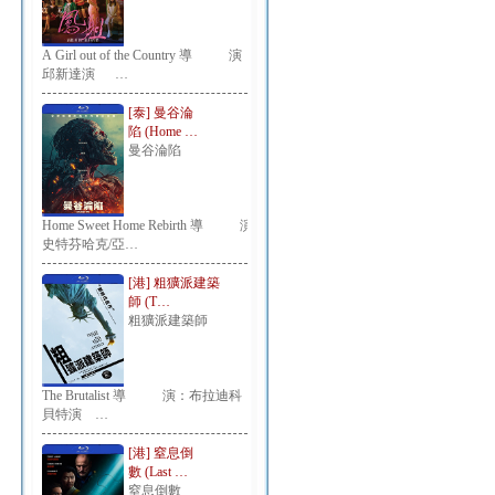
A Girl out of the Country 導 演：
邱新達演 …
[泰] 曼谷淪
陷 (Home …
曼谷淪陷
Home Sweet Home Rebirth 導 演：
史特芬哈克/亞…
[港] 粗獷派建築
師 (T…
粗獷派建築師
The Brutalist 導 演：布拉迪科
貝特演 …
[港] 窒息倒
數 (Last …
窒息倒數