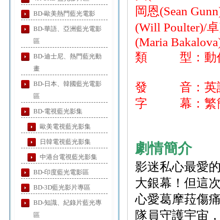
岡恩(Sean Gun
BD-歐美熱門藍光電影
(Will Poulte
BD-華語、亞洲藍光電影
(Maria Bakalova
區
類 型：動作
BD-迪士尼、熱門藍光動
畫
BD-日本、韓國藍光電影
發 音：英
區
字 幕：繁簡
BD-電視藍光影集
歐美電視藍光影集
日韓電視藍光影集
劇情簡介
中港台電視藍光影集
影迷私心最愛
BD-印度藍光電影區
大銀幕！但這
BD-3D藍光影片專區
心愛葛摩菈傷
BD-知識、紀錄片藍光專
隊員守護宇宙
區