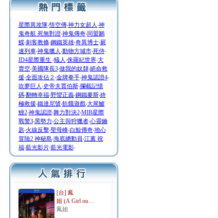
星際異攻隊
‧
悟空傳
‧
神力女超人
‧
神
鬼奇航 死無對證
‧
神鬼傳奇
‧
同盟鶼
鰈
‧
刺客教條
‧
鋼鐵英雄
‧
奇異博士
‧
屍
速列車
‧
神鬼獵人
‧
動物方城市
‧
死侍
‧
ID4星際重生
‧
蟻人
‧
侏羅紀世界
‧
大
賣空
‧
美國隊長3
‧
做我的奴隸
‧
絕命救
援
‧
全面攻佔２
‧
金牌拳手
‧
神鬼認證4
‧
吹夢巨人
‧
史帝夫賈伯斯
‧
攔截記憶
碼
‧
翻轉幸福
‧
野蠻正義
‧
鋼鐵麥斯
‧
終
極救援
‧
鐵達尼號
‧
飢餓遊戲
‧
大尾鱸
鰻2
‧
神鬼認證
‧
舞力對決2
‧
MIB星際
戰警3
‧
黑勢力
‧
公主與狩獵者
‧
心靈鑰
匙
‧
火線反擊
‧
聖母峰
‧
白鯨傳奇
‧
地心
冒險2 神秘島
‧
海底總動員
‧
江蕙 祝
福
‧
藍光影片
‧
藍光電影
‧
[台] 鳳
姐 (A Girl ou…
鳳姐