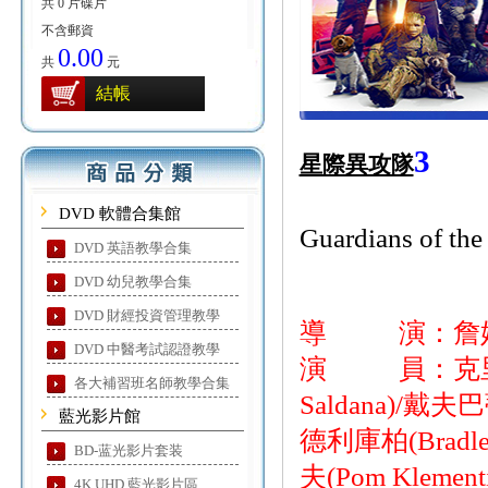
共 0 片碟片
不含郵資
0.00
共
元
結帳
3
星際異攻隊
DVD 軟體合集館
Guardians of the
DVD 英語教學合集
DVD 幼兒教學合集
DVD 財經投資管理教學
導 演：詹姆斯岡
DVD 中醫考試認證教學
演 員：克里斯普瑞
各大補習班名師教學合集
Saldana)/戴夫巴
藍光影片館
德利庫柏(Bradle
BD-蓝光影片套装
夫(Pom Klemen
4K UHD 藍光影片區