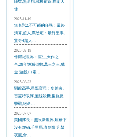
陣欸,無名指,戰疫前線,捍衛天
使
2025-11-19
無名弒2,不可能的任務：最終
清算,超人,厲陰宅：最終聖事,
驚奇4超人…
2025-09-19
侏羅紀世界：重生,天作之
合,28年毀滅倒數,萬王之王,獵
金·遊戲,F1電…
2025-08-23
馴龍高手,星際寶貝：史迪奇,
雷霆特攻隊,無線殺機,復仇反
擊戰,絕命…
2025-07-07
美國隊長：無畏新世界,屋簷下
沒有煙硝,千里馬,直到黎明,禁
夜屍,會…