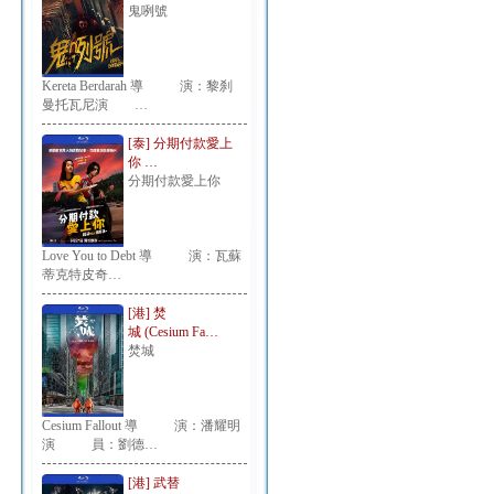
鬼咧號
Kereta Berdarah 導 演：黎刹
曼托瓦尼演 …
[泰] 分期付款愛上
你 …
分期付款愛上你
Love You to Debt 導 演：瓦蘇
蒂克特皮奇…
[港] 焚
城 (Cesium Fa…
焚城
Cesium Fallout 導 演：潘耀明
演 員：劉德…
[港] 武替