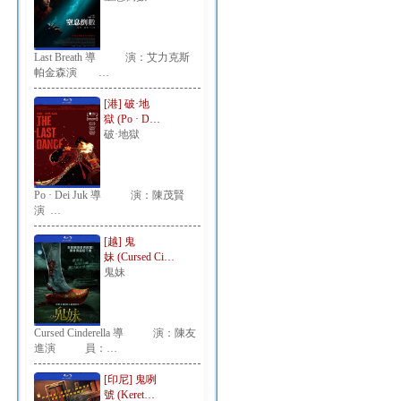
Last Breath 導 演：艾力克斯
帕金森演 …
[港] 破·地
獄 (Po · D…
破·地獄
Po · Dei Juk 導 演：陳茂賢
演 …
[越] 鬼
妹 (Cursed Ci…
鬼妹
Cursed Cinderella 導 演：陳友
進演 員：…
[印尼] 鬼咧
號 (Keret…