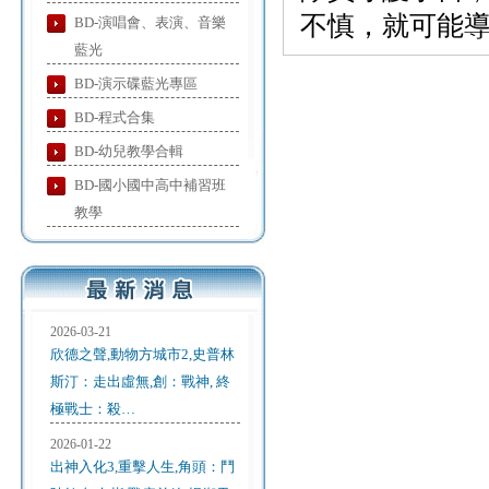
不慎，就可能
BD-演唱會、表演、音樂
藍光
BD-演示碟藍光專區
BD-程式合集
BD-幼兒教學合輯
BD-國小國中高中補習班
教學
2026-03-21
欣德之聲,動物方城市2,史普林
斯汀：走出虛無,創：戰神, 終
極戰士：殺…
2026-01-22
出神入化3,重擊人生,角頭：鬥