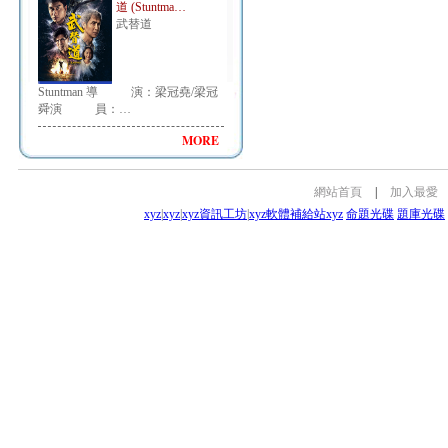
道 (Stuntma…
武替道
Stuntman 導 演：梁冠堯/梁冠
舜演 員：…
MORE
網站首頁
|
加入最愛
xyz
|
xyz
|
xyz資訊工坊
|
xyz軟體補給站
xyz
命題光碟
題庫光碟