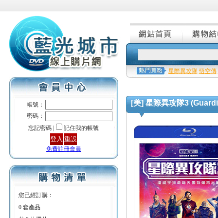
星際異攻隊
悟空傳
[美] 星際異攻隊3 (Guardians
帳號：
密碼：
忘記密碼 |
記住我的帳號
免費註冊會員
您已經訂購：
0 套產品