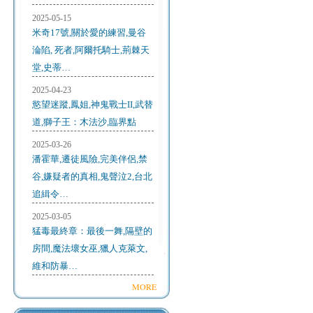
2025-05-15
米奇17號,關於愛的練習,曼谷
淪陷, 死者,阿爾托騎士,荊棘天
堂,史蒂…
2025-04-23
慾望迷蹤,鳳姐,神鬼戰士II,武替
道,獅子王：木法沙,臨界點
2025-03-26
潘霍華,遷徒風險,完美伴侶,禁
谷,嫌疑者的真相,鬼聲泣2,台北
追緝令…
2025-03-05
猛毒最終章：最後一舞,隔壁的
房間,魔法壞女巫,獵人克萊文,
維和防暴…
MORE