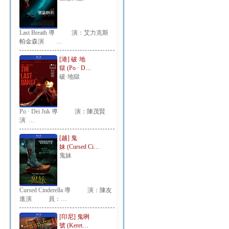
Last Breath 導 演：艾力克斯
帕金森演 …
[港] 破·地
獄 (Po · D…
破·地獄
Po · Dei Juk 導 演：陳茂賢
演 …
[越] 鬼
妹 (Cursed Ci…
鬼妹
Cursed Cinderella 導 演：陳友
進演 員：…
[印尼] 鬼咧
號 (Keret…