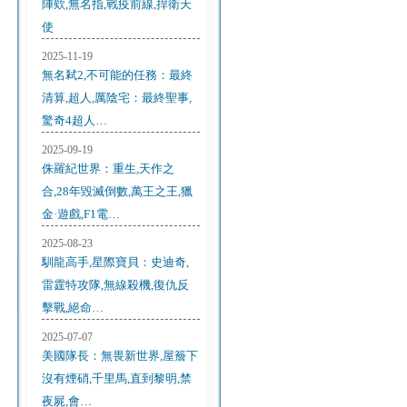
陣欸,無名指,戰疫前線,捍衛天
使
2025-11-19
無名弒2,不可能的任務：最終
清算,超人,厲陰宅：最終聖事,
驚奇4超人…
2025-09-19
侏羅紀世界：重生,天作之
合,28年毀滅倒數,萬王之王,獵
金·遊戲,F1電…
2025-08-23
馴龍高手,星際寶貝：史迪奇,
雷霆特攻隊,無線殺機,復仇反
擊戰,絕命…
2025-07-07
美國隊長：無畏新世界,屋簷下
沒有煙硝,千里馬,直到黎明,禁
夜屍,會…