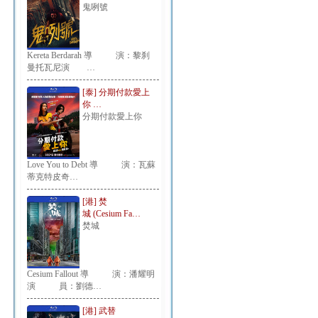
鬼咧號
Kereta Berdarah 導 演：黎刹
曼托瓦尼演 …
[泰] 分期付款愛上
你 …
分期付款愛上你
Love You to Debt 導 演：瓦蘇
蒂克特皮奇…
[港] 焚
城 (Cesium Fa…
焚城
Cesium Fallout 導 演：潘耀明
演 員：劉德…
[港] 武替