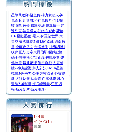
星際異攻隊
‧
悟空傳
‧
神力女超人
‧
神
鬼奇航 死無對證
‧
神鬼傳奇
‧
同盟鶼
鰈
‧
刺客教條
‧
鋼鐵英雄
‧
奇異博士
‧
屍
速列車
‧
神鬼獵人
‧
動物方城市
‧
死侍
‧
ID4星際重生
‧
蟻人
‧
侏羅紀世界
‧
大
賣空
‧
美國隊長3
‧
做我的奴隸
‧
絕命救
援
‧
全面攻佔２
‧
金牌拳手
‧
神鬼認證4
‧
吹夢巨人
‧
史帝夫賈伯斯
‧
攔截記憶
碼
‧
翻轉幸福
‧
野蠻正義
‧
鋼鐵麥斯
‧
終
極救援
‧
鐵達尼號
‧
飢餓遊戲
‧
大尾鱸
鰻2
‧
神鬼認證
‧
舞力對決2
‧
MIB星際
戰警3
‧
黑勢力
‧
公主與狩獵者
‧
心靈鑰
匙
‧
火線反擊
‧
聖母峰
‧
白鯨傳奇
‧
地心
冒險2 神秘島
‧
海底總動員
‧
江蕙 祝
福
‧
藍光影片
‧
藍光電影
‧
[台] 鳳
姐 (A Girl ou…
鳳姐