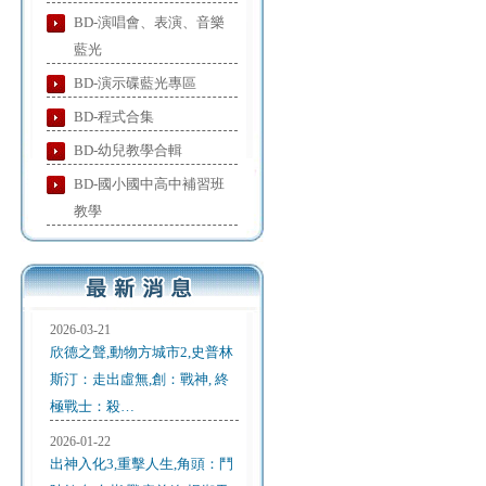
BD-演唱會、表演、音樂
藍光
BD-演示碟藍光專區
BD-程式合集
BD-幼兒教學合輯
BD-國小國中高中補習班
教學
2026-03-21
欣德之聲,動物方城市2,史普林
斯汀：走出虛無,創：戰神, 終
極戰士：殺…
2026-01-22
出神入化3,重擊人生,角頭：鬥