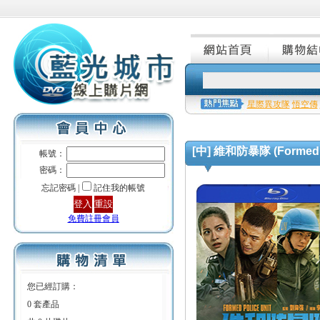
星際異攻隊
悟空傳
[中] 維和防暴隊 (Formed Po
帳號：
密碼：
忘記密碼 |
記住我的帳號
免費註冊會員
您已經訂購：
0 套產品