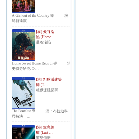
A Girl out of the Country 導 演：
邱新達演 …
[泰] 曼谷淪
陷 (Home …
曼谷淪陷
Home Sweet Home Rebirth 導 演：
史特芬哈克/亞…
[港] 粗獷派建築
師 (T…
粗獷派建築師
The Brutalist 導 演：布拉迪科
貝特演 …
[港] 窒息倒
數 (Last …
窒息倒數