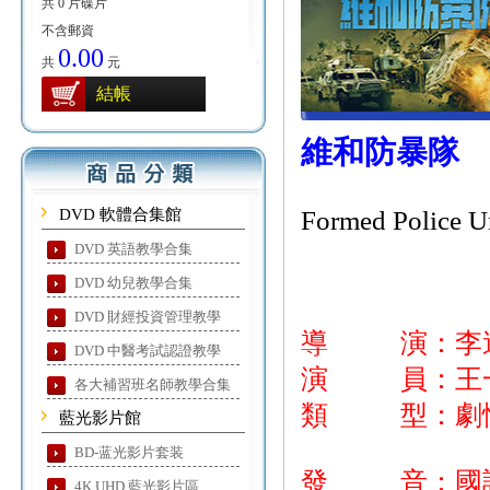
共 0 片碟片
不含郵資
0.00
共
元
結帳
維和防暴隊
DVD 軟體合集館
Formed Police U
DVD 英語教學合集
DVD 幼兒教學合集
DVD 財經投資管理教學
導 演：李
DVD 中醫考試認證教學
演 員：王一
各大補習班名師教學合集
類 型：劇情
藍光影片館
BD-蓝光影片套装
發 音：國
4K UHD 藍光影片區