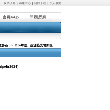
冊
|
購物須知
|
客服中心
|
目錄下載
|
加入最愛
電影區
>>
BD-華語、亞洲藍光電影區
pei)(2024)