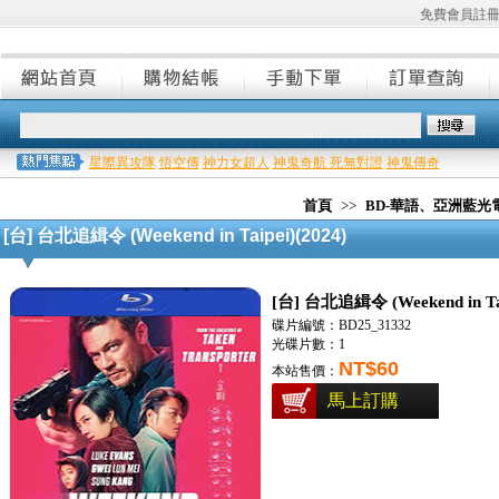
免費會員註
星際異攻隊
悟空傳
神力女超人
神鬼奇航 死無對證
神鬼傳奇
首頁
>>
BD-華語、亞洲藍光
[台] 台北追緝令 (Weekend in Taipei)(2024)
[台] 台北追緝令 (Weekend in Tai
碟片編號：BD25_31332
光碟片數：1
NT$60
本站售價：
馬上訂購