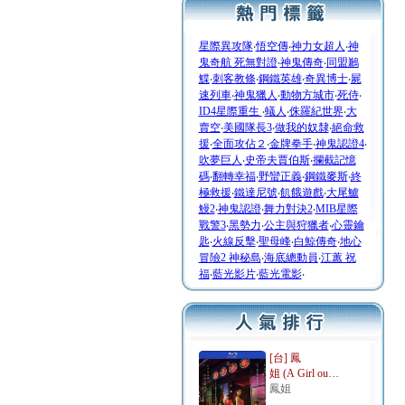
星際異攻隊
‧
悟空傳
‧
神力女超人
‧
神
鬼奇航 死無對證
‧
神鬼傳奇
‧
同盟鶼
鰈
‧
刺客教條
‧
鋼鐵英雄
‧
奇異博士
‧
屍
速列車
‧
神鬼獵人
‧
動物方城市
‧
死侍
‧
ID4星際重生
‧
蟻人
‧
侏羅紀世界
‧
大
賣空
‧
美國隊長3
‧
做我的奴隸
‧
絕命救
援
‧
全面攻佔２
‧
金牌拳手
‧
神鬼認證4
‧
吹夢巨人
‧
史帝夫賈伯斯
‧
攔截記憶
碼
‧
翻轉幸福
‧
野蠻正義
‧
鋼鐵麥斯
‧
終
極救援
‧
鐵達尼號
‧
飢餓遊戲
‧
大尾鱸
鰻2
‧
神鬼認證
‧
舞力對決2
‧
MIB星際
戰警3
‧
黑勢力
‧
公主與狩獵者
‧
心靈鑰
匙
‧
火線反擊
‧
聖母峰
‧
白鯨傳奇
‧
地心
冒險2 神秘島
‧
海底總動員
‧
江蕙 祝
福
‧
藍光影片
‧
藍光電影
‧
[台] 鳳
姐 (A Girl ou…
鳳姐