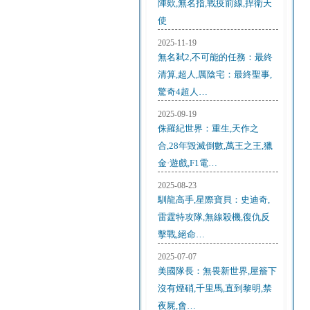
陣欸,無名指,戰疫前線,捍衛天
使
2025-11-19
無名弒2,不可能的任務：最終
清算,超人,厲陰宅：最終聖事,
驚奇4超人…
2025-09-19
侏羅紀世界：重生,天作之
合,28年毀滅倒數,萬王之王,獵
金·遊戲,F1電…
2025-08-23
馴龍高手,星際寶貝：史迪奇,
雷霆特攻隊,無線殺機,復仇反
擊戰,絕命…
2025-07-07
美國隊長：無畏新世界,屋簷下
沒有煙硝,千里馬,直到黎明,禁
夜屍,會…