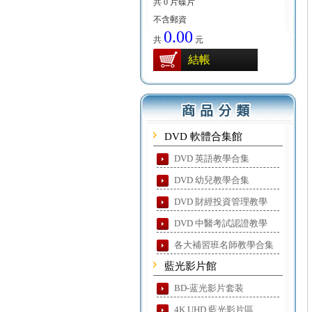
共 0 片碟片
不含郵資
0.00
共
元
結帳
DVD 軟體合集館
DVD 英語教學合集
DVD 幼兒教學合集
DVD 財經投資管理教學
DVD 中醫考試認證教學
各大補習班名師教學合集
藍光影片館
BD-蓝光影片套装
4K UHD 藍光影片區