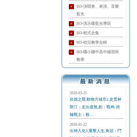
BD-演唱會、表演、音樂
藍光
BD-演示碟藍光專區
BD-程式合集
BD-幼兒教學合輯
BD-國小國中高中補習班
教學
2026-03-21
欣德之聲,動物方城市2,史普林
斯汀：走出虛無,創：戰神, 終
極戰士：殺…
2026-01-22
出神入化3,重擊人生,角頭：鬥