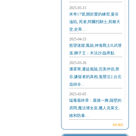
2025-05-15
米奇17號,關於愛的練習,曼谷
淪陷, 死者,阿爾托騎士,荊棘天
堂,史蒂…
2025-04-23
慾望迷蹤,鳳姐,神鬼戰士II,武替
道,獅子王：木法沙,臨界點
2025-03-26
潘霍華,遷徒風險,完美伴侶,禁
谷,嫌疑者的真相,鬼聲泣2,台北
追緝令…
2025-03-05
猛毒最終章：最後一舞,隔壁的
房間,魔法壞女巫,獵人克萊文,
維和防暴…
MORE