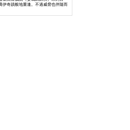
喬伊奇蹟般地重逢。不過威脅也伴隨而