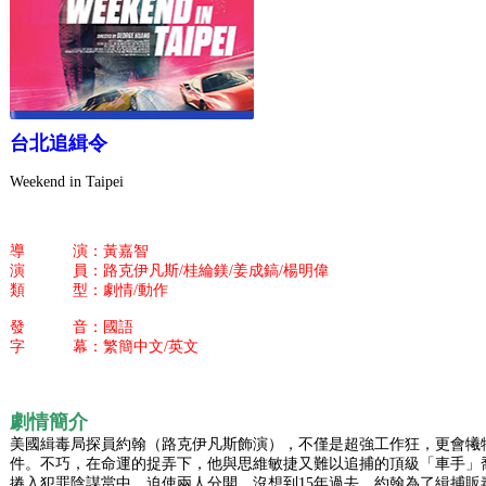
台北追緝令
Weekend in Taipei
導 演：黃嘉智
演 員：路克伊凡斯/桂綸鎂/姜成鎬/楊明偉
類 型：劇情/動作
發 音：國語
字 幕：繁簡中文/英文
劇情簡介
美國緝毒局探員約翰（路克伊凡斯飾演），不僅是超強工作狂，更會犧
件。不巧，在命運的捉弄下，他與思維敏捷又難以追捕的頂級「車手」
捲入犯罪陰謀當中，迫使兩人分開。沒想到15年過去，約翰為了緝捕販