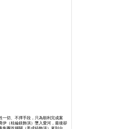
牲一切、不擇手段，只為順利完成案
喬伊（桂綸鎂飾演）墜入愛河，最後卻
毒集團首腦關（姜成鎬飾演）來到台