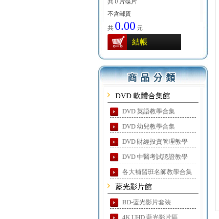
共 0 片碟片
不含郵資
0.00
共
元
結帳
DVD 軟體合集館
DVD 英語教學合集
DVD 幼兒教學合集
DVD 財經投資管理教學
DVD 中醫考試認證教學
各大補習班名師教學合集
藍光影片館
BD-蓝光影片套装
4K UHD 藍光影片區