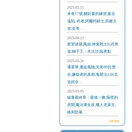
2025-05-15
米奇17號,關於愛的練習,曼谷
淪陷, 死者,阿爾托騎士,荊棘天
堂,史蒂…
2025-04-23
慾望迷蹤,鳳姐,神鬼戰士II,武替
道,獅子王：木法沙,臨界點
2025-03-26
潘霍華,遷徒風險,完美伴侶,禁
谷,嫌疑者的真相,鬼聲泣2,台北
追緝令…
2025-03-05
猛毒最終章：最後一舞,隔壁的
房間,魔法壞女巫,獵人克萊文,
維和防暴…
MORE