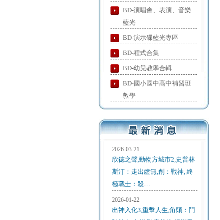
BD-演唱會、表演、音樂
藍光
BD-演示碟藍光專區
BD-程式合集
BD-幼兒教學合輯
BD-國小國中高中補習班
教學
2026-03-21
欣德之聲,動物方城市2,史普林
斯汀：走出虛無,創：戰神, 終
極戰士：殺…
2026-01-22
出神入化3,重擊人生,角頭：鬥