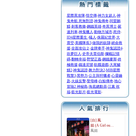
星際異攻隊
‧
悟空傳
‧
神力女超人
‧
神
鬼奇航 死無對證
‧
神鬼傳奇
‧
同盟鶼
鰈
‧
刺客教條
‧
鋼鐵英雄
‧
奇異博士
‧
屍
速列車
‧
神鬼獵人
‧
動物方城市
‧
死侍
‧
ID4星際重生
‧
蟻人
‧
侏羅紀世界
‧
大
賣空
‧
美國隊長3
‧
做我的奴隸
‧
絕命救
援
‧
全面攻佔２
‧
金牌拳手
‧
神鬼認證4
‧
吹夢巨人
‧
史帝夫賈伯斯
‧
攔截記憶
碼
‧
翻轉幸福
‧
野蠻正義
‧
鋼鐵麥斯
‧
終
極救援
‧
鐵達尼號
‧
飢餓遊戲
‧
大尾鱸
鰻2
‧
神鬼認證
‧
舞力對決2
‧
MIB星際
戰警3
‧
黑勢力
‧
公主與狩獵者
‧
心靈鑰
匙
‧
火線反擊
‧
聖母峰
‧
白鯨傳奇
‧
地心
冒險2 神秘島
‧
海底總動員
‧
江蕙 祝
福
‧
藍光影片
‧
藍光電影
‧
[台] 鳳
姐 (A Girl ou…
鳳姐