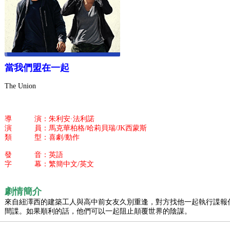
當我們盟在一起
The Union
導 演：朱利安·法利諾
演 員：馬克華柏格/哈莉貝瑞/JK西蒙斯
類 型：喜劇/動作
發 音：英語
字 幕：繁簡中文/英文
劇情簡介
來自紐澤西的建築工人與高中前女友久別重逢，對方找他一起執行諜報
間諜。如果順利的話，他們可以一起阻止顛覆世界的陰謀。