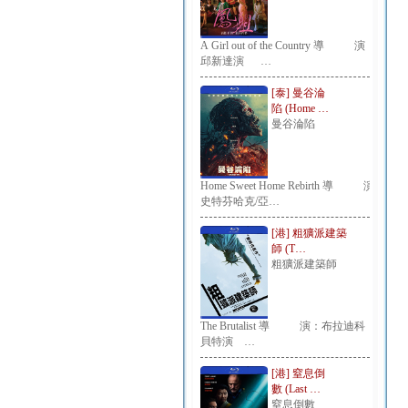
A Girl out of the Country 導 演：
邱新達演 …
[泰] 曼谷淪
陷 (Home …
曼谷淪陷
Home Sweet Home Rebirth 導 演：
史特芬哈克/亞…
[港] 粗獷派建築
師 (T…
粗獷派建築師
The Brutalist 導 演：布拉迪科
貝特演 …
[港] 窒息倒
數 (Last …
窒息倒數