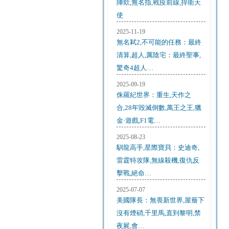
陣欸,無名指,戰疫前線,捍衛天
使
2025-11-19
無名弒2,不可能的任務：最終
清算,超人,厲陰宅：最終聖事,
驚奇4超人…
2025-09-19
侏羅紀世界：重生,天作之
合,28年毀滅倒數,萬王之王,獵
金·遊戲,F1電…
2025-08-23
馴龍高手,星際寶貝：史迪奇,
雷霆特攻隊,無線殺機,復仇反
擊戰,絕命…
2025-07-07
美國隊長：無畏新世界,屋簷下
沒有煙硝,千里馬,直到黎明,禁
夜屍,會…