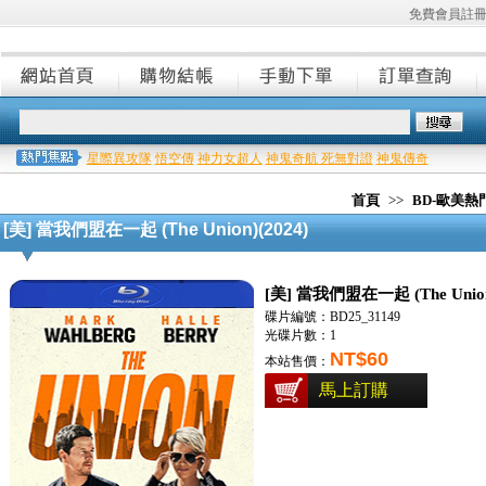
免費會員註
星際異攻隊
悟空傳
神力女超人
神鬼奇航 死無對證
神鬼傳奇
首頁
>>
BD-歐美
[美] 當我們盟在一起 (The Union)(2024)
[美] 當我們盟在一起 (The Union
碟片編號：BD25_31149
光碟片數：1
NT$60
本站售價：
馬上訂購