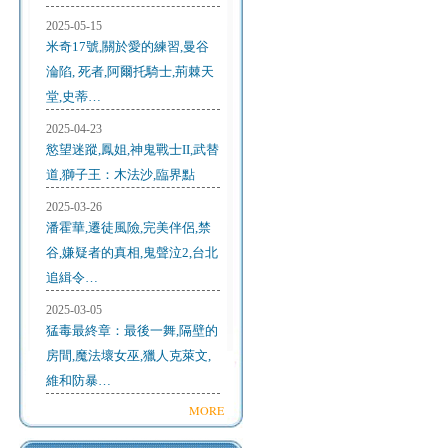
2025-05-15
米奇17號,關於愛的練習,曼谷
淪陷, 死者,阿爾托騎士,荊棘天
堂,史蒂…
2025-04-23
慾望迷蹤,鳳姐,神鬼戰士II,武替
道,獅子王：木法沙,臨界點
2025-03-26
潘霍華,遷徒風險,完美伴侶,禁
谷,嫌疑者的真相,鬼聲泣2,台北
追緝令…
2025-03-05
猛毒最終章：最後一舞,隔壁的
房間,魔法壞女巫,獵人克萊文,
維和防暴…
MORE