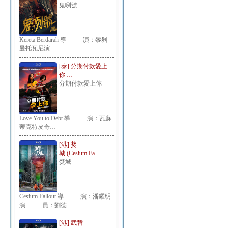
鬼咧號
Kereta Berdarah 導 演：黎刹
曼托瓦尼演 …
[泰] 分期付款愛上
你 …
分期付款愛上你
Love You to Debt 導 演：瓦蘇
蒂克特皮奇…
[港] 焚
城 (Cesium Fa…
焚城
Cesium Fallout 導 演：潘耀明
演 員：劉德…
[港] 武替