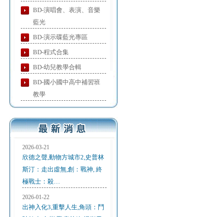
BD-演唱會、表演、音樂
藍光
BD-演示碟藍光專區
BD-程式合集
BD-幼兒教學合輯
BD-國小國中高中補習班
教學
2026-03-21
欣德之聲,動物方城市2,史普林
斯汀：走出虛無,創：戰神, 終
極戰士：殺…
2026-01-22
出神入化3,重擊人生,角頭：鬥