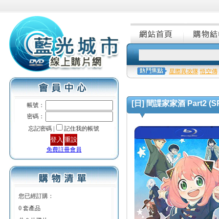
星際異攻隊
悟空傳
[日] 間諜家家酒 Part2 (SPY
帳號：
密碼：
忘記密碼 |
記住我的帳號
免費註冊會員
您已經訂購：
0 套產品