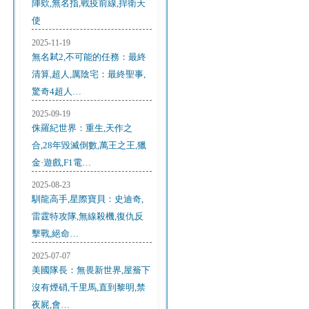
陣欸,無名指,戰疫前線,捍衛天
使
2025-11-19
無名弒2,不可能的任務：最終
清算,超人,厲陰宅：最終聖事,
驚奇4超人…
2025-09-19
侏羅紀世界：重生,天作之
合,28年毀滅倒數,萬王之王,獵
金·遊戲,F1電…
2025-08-23
馴龍高手,星際寶貝：史迪奇,
雷霆特攻隊,無線殺機,復仇反
擊戰,絕命…
2025-07-07
美國隊長：無畏新世界,屋簷下
沒有煙硝,千里馬,直到黎明,禁
夜屍,會…