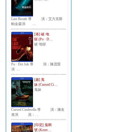
Last Breath 導 演：艾力克斯
帕金森演 …
[港] 破·地
獄 (Po · D…
破·地獄
Po · Dei Juk 導 演：陳茂賢
演 …
[越] 鬼
妹 (Cursed Ci…
鬼妹
Cursed Cinderella 導 演：陳友
進演 員：…
[印尼] 鬼咧
號 (Keret…