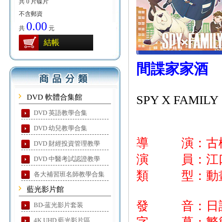
共 0 片碟片
不含郵資
0.00
共
元
結帳
間諜家家酒
DVD 軟體合集館
SPY X FAMILY
DVD 英語教學合集
DVD 幼兒教學合集
導 演：古
DVD 財經投資管理教學
演 員：江口
DVD 中醫考試認證教學
類 型：動畫
各大補習班名師教學合集
藍光影片館
發 音：日
BD-蓝光影片套装
4K UHD 藍光影片區