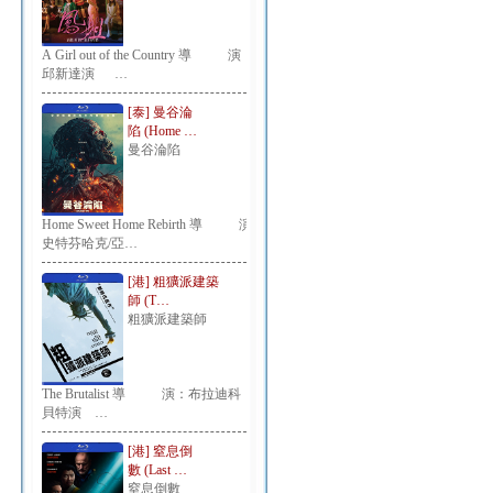
A Girl out of the Country 導 演：
邱新達演 …
[泰] 曼谷淪
陷 (Home …
曼谷淪陷
Home Sweet Home Rebirth 導 演：
史特芬哈克/亞…
[港] 粗獷派建築
師 (T…
粗獷派建築師
The Brutalist 導 演：布拉迪科
貝特演 …
[港] 窒息倒
數 (Last …
窒息倒數