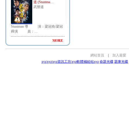
道 (Stuntma…
武替道
Stuntman 導 演：梁冠堯/梁冠
舜演 員：…
MORE
網站首頁
|
加入最愛
xyz
|
xyz
|
xyz資訊工坊
|
xyz軟體補給站
xyz
命題光碟
題庫光碟