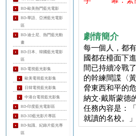
字 幕：繁
BD-歐美熱門藍光電影
BD-華語、亞洲藍光電影
區
劇情簡介
BD-迪士尼、熱門藍光動
畫
每一個人，都有
BD-日本、韓國藍光電影
國都在檯面下
區
間已持續冷戰了
BD-電視藍光影集
的幹練間諜〈
歐美電視藍光影集
脅東西和平的危
日韓電視藍光影集
納文‧戴斯蒙德
中港台電視藍光影集
BD-印度藍光電影區
任務內容是：
BD-3D藍光影片專區
就讀的名校。
BD-知識、紀錄片藍光專
區