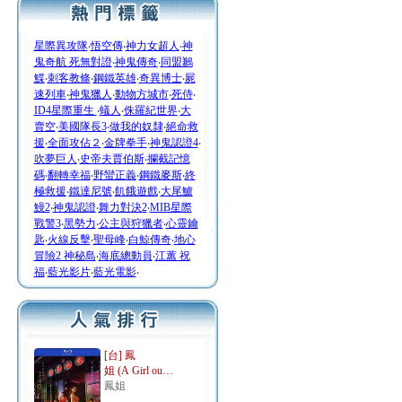
星際異攻隊
‧
悟空傳
‧
神力女超人
‧
神
鬼奇航 死無對證
‧
神鬼傳奇
‧
同盟鶼
鰈
‧
刺客教條
‧
鋼鐵英雄
‧
奇異博士
‧
屍
速列車
‧
神鬼獵人
‧
動物方城市
‧
死侍
‧
ID4星際重生
‧
蟻人
‧
侏羅紀世界
‧
大
賣空
‧
美國隊長3
‧
做我的奴隸
‧
絕命救
援
‧
全面攻佔２
‧
金牌拳手
‧
神鬼認證4
‧
吹夢巨人
‧
史帝夫賈伯斯
‧
攔截記憶
碼
‧
翻轉幸福
‧
野蠻正義
‧
鋼鐵麥斯
‧
終
極救援
‧
鐵達尼號
‧
飢餓遊戲
‧
大尾鱸
鰻2
‧
神鬼認證
‧
舞力對決2
‧
MIB星際
戰警3
‧
黑勢力
‧
公主與狩獵者
‧
心靈鑰
匙
‧
火線反擊
‧
聖母峰
‧
白鯨傳奇
‧
地心
冒險2 神秘島
‧
海底總動員
‧
江蕙 祝
福
‧
藍光影片
‧
藍光電影
‧
[台] 鳳
姐 (A Girl ou…
鳳姐