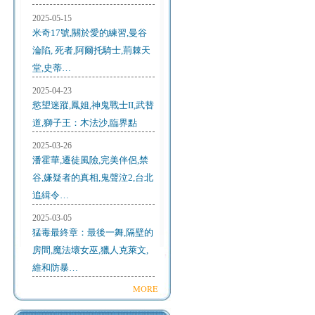
2025-05-15
米奇17號,關於愛的練習,曼谷
淪陷, 死者,阿爾托騎士,荊棘天
堂,史蒂…
2025-04-23
慾望迷蹤,鳳姐,神鬼戰士II,武替
道,獅子王：木法沙,臨界點
2025-03-26
潘霍華,遷徒風險,完美伴侶,禁
谷,嫌疑者的真相,鬼聲泣2,台北
追緝令…
2025-03-05
猛毒最終章：最後一舞,隔壁的
房間,魔法壞女巫,獵人克萊文,
維和防暴…
MORE