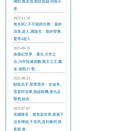
陣欸,無名指,戰疫前線,捍衛天
使
2025-11-19
無名弒2,不可能的任務：最終
清算,超人,厲陰宅：最終聖事,
驚奇4超人…
2025-09-19
侏羅紀世界：重生,天作之
合,28年毀滅倒數,萬王之王,獵
金·遊戲,F1電…
2025-08-23
馴龍高手,星際寶貝：史迪奇,
雷霆特攻隊,無線殺機,復仇反
擊戰,絕命…
2025-07-07
美國隊長：無畏新世界,屋簷下
沒有煙硝,千里馬,直到黎明,禁
夜屍,會…