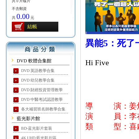
共 0 片碟片
不含郵資
0.00
共
元
結帳
異能5：死了
DVD 軟體合集館
Hi Five
DVD 英語教學合集
DVD 幼兒教學合集
DVD 財經投資管理教學
DVD 中醫考試認證教學
導 演：姜
各大補習班名師教學合集
演 員：李在仁
藍光影片館
類 型：喜劇
BD-蓝光影片套装
4K UHD 藍光影片區