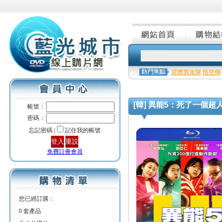
星際異攻隊
悟空傳
[韓] 異能5：死了一個超人以後 
帳號：
密碼：
忘記密碼 |
記住我的帳號
免費註冊會員
您已經訂購：
0 套產品