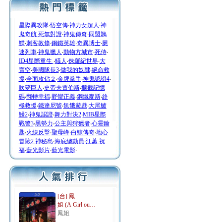
星際異攻隊
‧
悟空傳
‧
神力女超人
‧
神
鬼奇航 死無對證
‧
神鬼傳奇
‧
同盟鶼
鰈
‧
刺客教條
‧
鋼鐵英雄
‧
奇異博士
‧
屍
速列車
‧
神鬼獵人
‧
動物方城市
‧
死侍
‧
ID4星際重生
‧
蟻人
‧
侏羅紀世界
‧
大
賣空
‧
美國隊長3
‧
做我的奴隸
‧
絕命救
援
‧
全面攻佔２
‧
金牌拳手
‧
神鬼認證4
‧
吹夢巨人
‧
史帝夫賈伯斯
‧
攔截記憶
碼
‧
翻轉幸福
‧
野蠻正義
‧
鋼鐵麥斯
‧
終
極救援
‧
鐵達尼號
‧
飢餓遊戲
‧
大尾鱸
鰻2
‧
神鬼認證
‧
舞力對決2
‧
MIB星際
戰警3
‧
黑勢力
‧
公主與狩獵者
‧
心靈鑰
匙
‧
火線反擊
‧
聖母峰
‧
白鯨傳奇
‧
地心
冒險2 神秘島
‧
海底總動員
‧
江蕙 祝
福
‧
藍光影片
‧
藍光電影
‧
[台] 鳳
姐 (A Girl ou…
鳳姐