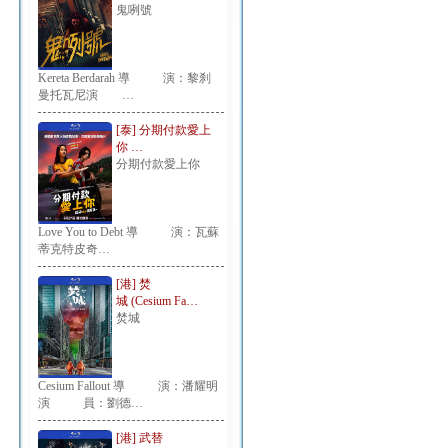
鬼咧號
Kereta Berdarah 導 演：黎刹
曼托瓦尼演 …
[泰] 分期付款愛上
你 …
分期付款愛上你
Love You to Debt 導 演：瓦蘇
蒂克特皮奇…
[港] 焚
城 (Cesium Fa…
焚城
Cesium Fallout 導 演：潘耀明
演 員：劉德…
[港] 武替