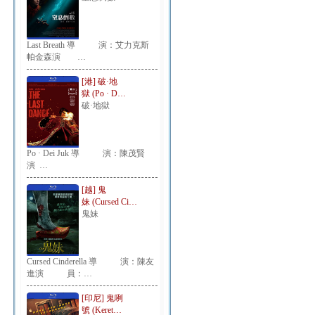
Last Breath 導 演：艾力克斯
帕金森演 …
[港] 破·地
獄 (Po · D…
破·地獄
Po · Dei Juk 導 演：陳茂賢
演 …
[越] 鬼
妹 (Cursed Ci…
鬼妹
Cursed Cinderella 導 演：陳友
進演 員：…
[印尼] 鬼咧
號 (Keret…