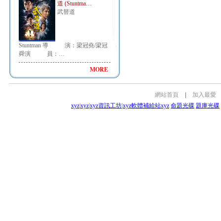
道 (Stuntma…
武替道
Stuntman 導 演：梁冠堯/梁冠
舜演 員：…
MORE
網站首頁
|
加入最愛
xyz
|
xyz
|
xyz資訊工坊
|
xyz軟體補給站
xyz
命題光碟
題庫光碟