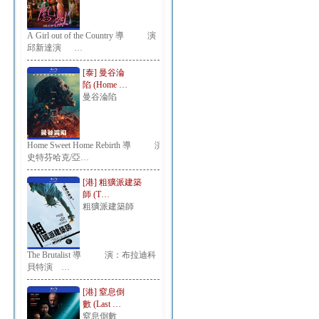
A Girl out of the Country 導 演：
邱新達演 …
[泰] 曼谷淪
陷 (Home …
曼谷淪陷
Home Sweet Home Rebirth 導 演：
史特芬哈克/亞…
[港] 粗獷派建築
師 (T…
粗獷派建築師
The Brutalist 導 演：布拉迪科
貝特演 …
[港] 窒息倒
數 (Last …
窒息倒數