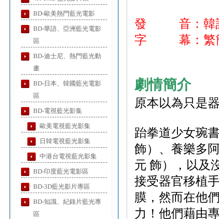
BD-歐美熱門藍光電影
發 音：韓
BD-華語、亞洲藍光電影
字 幕：繁簡
區
BD-迪士尼、熱門藍光動
畫
劇情簡介
BD-日本、韓國藍光電影
區
原本以為只是
BD-電視藍光影集
歐美電視藍光影集
跆拳道少女琬書
日韓電視藍光影集
飾）、養樂多阿
中港台電視藍光影集
元 飾），以及
BD-印度藍光電影區
接受器官移植
BD-3D藍光影片專區
膜，然而在他
BD-知識、紀錄片藍光專
力！他們藉由
區