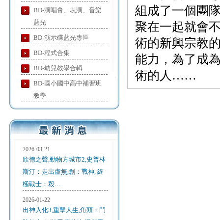
組成了一個團
BD-演唱會、表演、音樂
藍光
聚在一起就會
BD-演示碟藍光專區
術的新興宗教的
BD-程式合集
能力，為了成
BD-幼兒教學合輯
術的人……​
BD-國小國中高中補習班
教學
2026-03-21
欣德之聲,動物方城市2,史普林
斯汀：走出虛無,創：戰神, 終
極戰士：殺…
2026-01-22
出神入化3,重擊人生,角頭：鬥