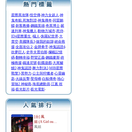
星際異攻隊
‧
悟空傳
‧
神力女超人
‧
神
鬼奇航 死無對證
‧
神鬼傳奇
‧
同盟鶼
鰈
‧
刺客教條
‧
鋼鐵英雄
‧
奇異博士
‧
屍
速列車
‧
神鬼獵人
‧
動物方城市
‧
死侍
‧
ID4星際重生
‧
蟻人
‧
侏羅紀世界
‧
大
賣空
‧
美國隊長3
‧
做我的奴隸
‧
絕命救
援
‧
全面攻佔２
‧
金牌拳手
‧
神鬼認證4
‧
吹夢巨人
‧
史帝夫賈伯斯
‧
攔截記憶
碼
‧
翻轉幸福
‧
野蠻正義
‧
鋼鐵麥斯
‧
終
極救援
‧
鐵達尼號
‧
飢餓遊戲
‧
大尾鱸
鰻2
‧
神鬼認證
‧
舞力對決2
‧
MIB星際
戰警3
‧
黑勢力
‧
公主與狩獵者
‧
心靈鑰
匙
‧
火線反擊
‧
聖母峰
‧
白鯨傳奇
‧
地心
冒險2 神秘島
‧
海底總動員
‧
江蕙 祝
福
‧
藍光影片
‧
藍光電影
‧
[台] 鳳
姐 (A Girl ou…
鳳姐