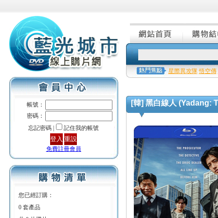
星際異攻隊
悟空傳
[韓] 黑白線人 (Yadang: Th
帳號：
密碼：
忘記密碼 |
記住我的帳號
免費註冊會員
您已經訂購：
0 套產品