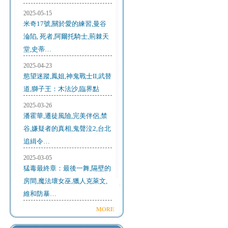
2025-05-15
米奇17號,關於愛的練習,曼谷
淪陷, 死者,阿爾托騎士,荊棘天
堂,史蒂…
2025-04-23
慾望迷蹤,鳳姐,神鬼戰士II,武替
道,獅子王：木法沙,臨界點
2025-03-26
潘霍華,遷徒風險,完美伴侶,禁
谷,嫌疑者的真相,鬼聲泣2,台北
追緝令…
2025-03-05
猛毒最終章：最後一舞,隔壁的
房間,魔法壞女巫,獵人克萊文,
維和防暴…
MORE