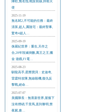
陣欸,無名指,戰疫前線,捍衛天
使
2025-11-19
無名弒2,不可能的任務：最終
清算,超人,厲陰宅：最終聖事,
驚奇4超人…
2025-09-19
侏羅紀世界：重生,天作之
合,28年毀滅倒數,萬王之王,獵
金·遊戲,F1電…
2025-08-23
馴龍高手,星際寶貝：史迪奇,
雷霆特攻隊,無線殺機,復仇反
擊戰,絕命…
2025-07-07
美國隊長：無畏新世界,屋簷下
沒有煙硝,千里馬,直到黎明,禁
夜屍,會…