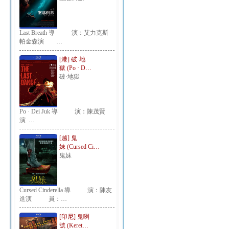
Last Breath 導 演：艾力克斯
帕金森演 …
[港] 破·地
獄 (Po · D…
破·地獄
Po · Dei Juk 導 演：陳茂賢
演 …
[越] 鬼
妹 (Cursed Ci…
鬼妹
Cursed Cinderella 導 演：陳友
進演 員：…
[印尼] 鬼咧
號 (Keret…