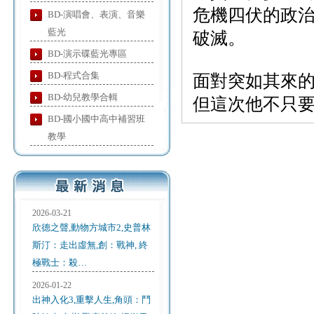
危機四伏的政
BD-演唱會、表演、音樂
藍光
破滅。
BD-演示碟藍光專區
BD-程式合集
面對突如其來
BD-幼兒教學合輯
但這次他不只
BD-國小國中高中補習班
教學
2026-03-21
欣德之聲,動物方城市2,史普林
斯汀：走出虛無,創：戰神, 終
極戰士：殺…
2026-01-22
出神入化3,重擊人生,角頭：鬥