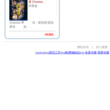
道 (Stuntma…
武替道
Stuntman 導 演：梁冠堯/梁冠
舜演 員：…
MORE
網站首頁
|
加入最愛
xyz
|
xyz
|
xyz資訊工坊
|
xyz軟體補給站
xyz
命題光碟
題庫光碟