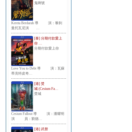
鬼咧號
Kereta Berdarah 導 演：黎刹
曼托瓦尼演 …
[泰] 分期付款愛上
你 …
分期付款愛上你
Love You to Debt 導 演：瓦蘇
蒂克特皮奇…
[港] 焚
城 (Cesium Fa…
焚城
Cesium Fallout 導 演：潘耀明
演 員：劉德…
[港] 武替