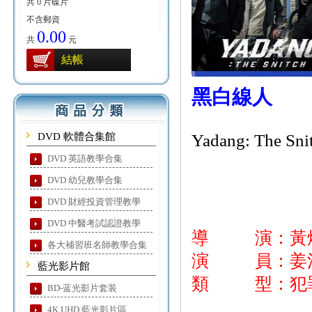
共 0 片碟片
不含郵資
0.00
共
元
結帳
黑白線人
DVD 軟體合集館
Yadang: The Sni
DVD 英語教學合集
DVD 幼兒教學合集
DVD 財經投資管理教學
DVD 中醫考試認證教學
導 演：黃
各大補習班名師教學合集
演 員：姜河
藍光影片館
類 型：犯
BD-蓝光影片套装
4K UHD 藍光影片區