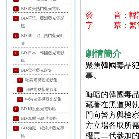
BD-歐美熱門藍光電影
發 音：韓
BD-華語、亞洲藍光電影
字 幕：繁簡
區
BD-迪士尼、熱門藍光動
畫
劇情簡介
BD-日本、韓國藍光電影
區
聚焦韓國毒品
BD-電視藍光影集
事。
歐美電視藍光影集
日韓電視藍光影集
晦暗的韓國毒
中港台電視藍光影集
藏著在黑道與執
BD-印度藍光電影區
門向警方與檢
BD-3D藍光影片專區
方立場各取所
BD-知識、紀錄片藍光專
權貴二代參加
區