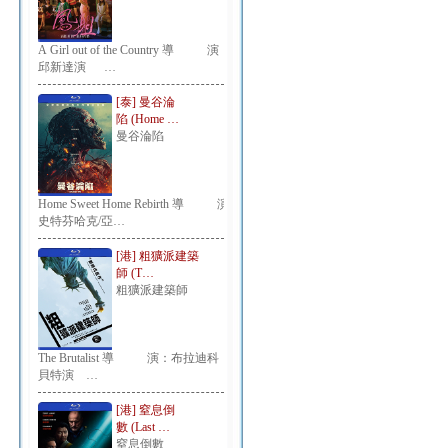
A Girl out of the Country 導 演：
邱新達演 …
[泰] 曼谷淪
陷 (Home …
曼谷淪陷
Home Sweet Home Rebirth 導 演：
史特芬哈克/亞…
[港] 粗獷派建築
師 (T…
粗獷派建築師
The Brutalist 導 演：布拉迪科
貝特演 …
[港] 窒息倒
數 (Last …
窒息倒數