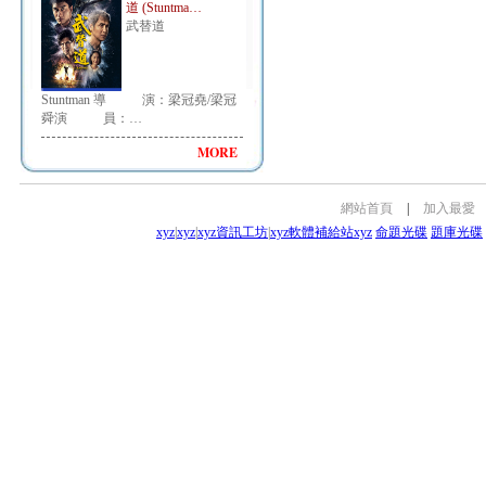
道 (Stuntma…
武替道
Stuntman 導 演：梁冠堯/梁冠
舜演 員：…
MORE
網站首頁
|
加入最愛
xyz
|
xyz
|
xyz資訊工坊
|
xyz軟體補給站
xyz
命題光碟
題庫光碟