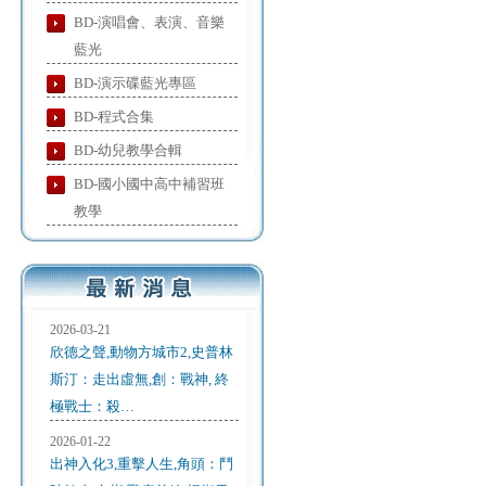
BD-演唱會、表演、音樂
藍光
BD-演示碟藍光專區
BD-程式合集
BD-幼兒教學合輯
BD-國小國中高中補習班
教學
2026-03-21
欣德之聲,動物方城市2,史普林
斯汀：走出虛無,創：戰神, 終
極戰士：殺…
2026-01-22
出神入化3,重擊人生,角頭：鬥