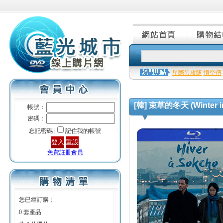
星際異攻隊
悟空傳
[韓] 束草的冬天 (Winter in
帳號：
密碼：
忘記密碼 |
記住我的帳號
免費註冊會員
您已經訂購：
0 套產品