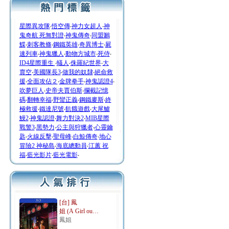
星際異攻隊
‧
悟空傳
‧
神力女超人
‧
神
鬼奇航 死無對證
‧
神鬼傳奇
‧
同盟鶼
鰈
‧
刺客教條
‧
鋼鐵英雄
‧
奇異博士
‧
屍
速列車
‧
神鬼獵人
‧
動物方城市
‧
死侍
‧
ID4星際重生
‧
蟻人
‧
侏羅紀世界
‧
大
賣空
‧
美國隊長3
‧
做我的奴隸
‧
絕命救
援
‧
全面攻佔２
‧
金牌拳手
‧
神鬼認證4
‧
吹夢巨人
‧
史帝夫賈伯斯
‧
攔截記憶
碼
‧
翻轉幸福
‧
野蠻正義
‧
鋼鐵麥斯
‧
終
極救援
‧
鐵達尼號
‧
飢餓遊戲
‧
大尾鱸
鰻2
‧
神鬼認證
‧
舞力對決2
‧
MIB星際
戰警3
‧
黑勢力
‧
公主與狩獵者
‧
心靈鑰
匙
‧
火線反擊
‧
聖母峰
‧
白鯨傳奇
‧
地心
冒險2 神秘島
‧
海底總動員
‧
江蕙 祝
福
‧
藍光影片
‧
藍光電影
‧
[台] 鳳
姐 (A Girl ou…
鳳姐