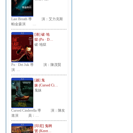
Last Breath 導 演：艾力克斯
帕金森演 …
[港] 破·地
獄 (Po · D…
破·地獄
Po · Dei Juk 導 演：陳茂賢
演 …
[越] 鬼
妹 (Cursed Ci…
鬼妹
Cursed Cinderella 導 演：陳友
進演 員：…
[印尼] 鬼咧
號 (Keret…