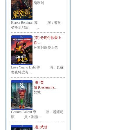
鬼咧號
Kereta Berdarah 導 演：黎刹
曼托瓦尼演 …
[泰] 分期付款愛上
你 …
分期付款愛上你
Love You to Debt 導 演：瓦蘇
蒂克特皮奇…
[港] 焚
城 (Cesium Fa…
焚城
Cesium Fallout 導 演：潘耀明
演 員：劉德…
[港] 武替