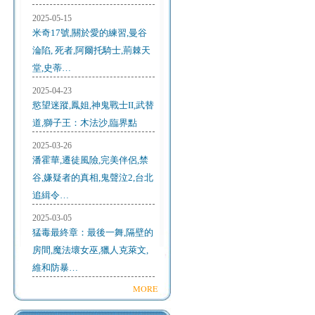
2025-05-15
米奇17號,關於愛的練習,曼谷
淪陷, 死者,阿爾托騎士,荊棘天
堂,史蒂…
2025-04-23
慾望迷蹤,鳳姐,神鬼戰士II,武替
道,獅子王：木法沙,臨界點
2025-03-26
潘霍華,遷徒風險,完美伴侶,禁
谷,嫌疑者的真相,鬼聲泣2,台北
追緝令…
2025-03-05
猛毒最終章：最後一舞,隔壁的
房間,魔法壞女巫,獵人克萊文,
維和防暴…
MORE