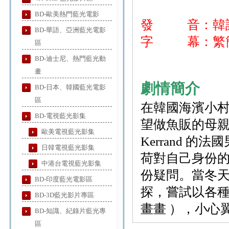
BD-歐美熱門藍光電影
發 音：韓
BD-華語、亞洲藍光電影
字 幕：繁簡
區
BD-迪士尼、熱門藍光動
畫
劇情簡介
BD-日本、韓國藍光電影
區
在韓國海濱小村
BD-電視藍光影集
望做魚販的母親
歐美電視藍光影集
Kerrand 
日韓電視藍光影集
荷對自己身份
中港台電視藍光影集
份疑問。當冬天
BD-印度藍光電影區
探，嘗試以各
BD-3D藍光影片專區
畫畫 ），小心
BD-知識、紀錄片藍光專
區