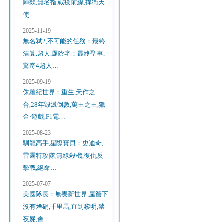
陣欸,無名指,戰疫前線,捍衛天
使
2025-11-19
無名弒2,不可能的任務：最終
清算,超人,厲陰宅：最終聖事,
驚奇4超人…
2025-09-19
侏羅紀世界：重生,天作之
合,28年毀滅倒數,萬王之王,獵
金·遊戲,F1電…
2025-08-23
馴龍高手,星際寶貝：史迪奇,
雷霆特攻隊,無線殺機,復仇反
擊戰,絕命…
2025-07-07
美國隊長：無畏新世界,屋簷下
沒有煙硝,千里馬,直到黎明,禁
夜屍,會…