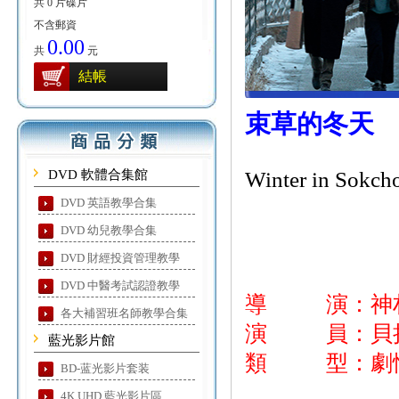
共 0 片碟片
不含郵資
0.00
共
元
結帳
束草的冬天
DVD 軟體合集館
Winter in Sokch
DVD 英語教學合集
DVD 幼兒教學合集
DVD 財經投資管理教學
DVD 中醫考試認證教學
導 演：神
各大補習班名師教學合集
演 員：貝拉·
藍光影片館
類 型：劇
BD-蓝光影片套装
4K UHD 藍光影片區