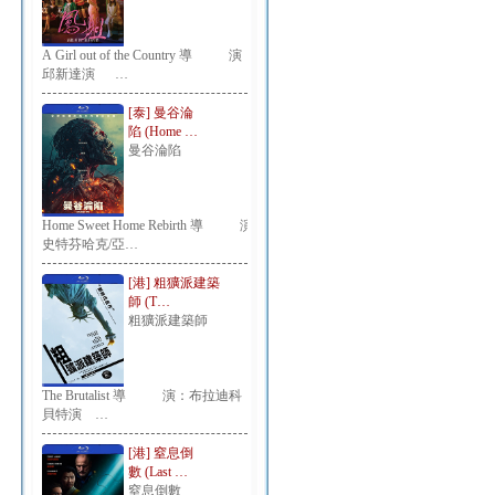
A Girl out of the Country 導 演：
邱新達演 …
[泰] 曼谷淪
陷 (Home …
曼谷淪陷
Home Sweet Home Rebirth 導 演：
史特芬哈克/亞…
[港] 粗獷派建築
師 (T…
粗獷派建築師
The Brutalist 導 演：布拉迪科
貝特演 …
[港] 窒息倒
數 (Last …
窒息倒數