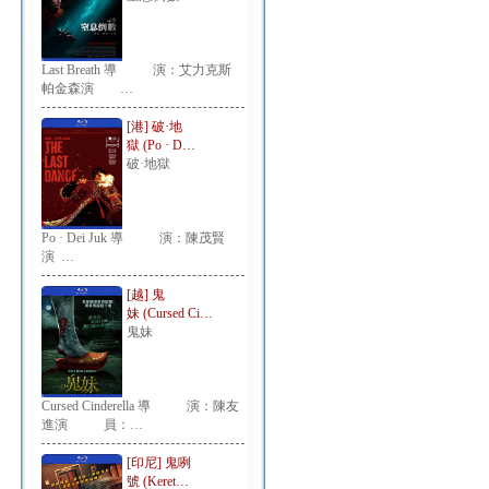
Last Breath 導 演：艾力克斯
帕金森演 …
[港] 破·地
獄 (Po · D…
破·地獄
Po · Dei Juk 導 演：陳茂賢
演 …
[越] 鬼
妹 (Cursed Ci…
鬼妹
Cursed Cinderella 導 演：陳友
進演 員：…
[印尼] 鬼咧
號 (Keret…