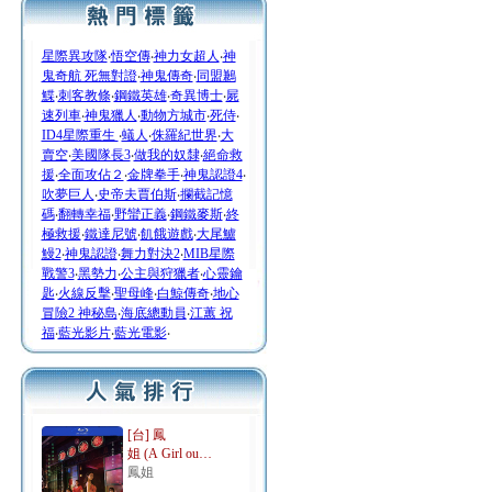
星際異攻隊
‧
悟空傳
‧
神力女超人
‧
神
鬼奇航 死無對證
‧
神鬼傳奇
‧
同盟鶼
鰈
‧
刺客教條
‧
鋼鐵英雄
‧
奇異博士
‧
屍
速列車
‧
神鬼獵人
‧
動物方城市
‧
死侍
‧
ID4星際重生
‧
蟻人
‧
侏羅紀世界
‧
大
賣空
‧
美國隊長3
‧
做我的奴隸
‧
絕命救
援
‧
全面攻佔２
‧
金牌拳手
‧
神鬼認證4
‧
吹夢巨人
‧
史帝夫賈伯斯
‧
攔截記憶
碼
‧
翻轉幸福
‧
野蠻正義
‧
鋼鐵麥斯
‧
終
極救援
‧
鐵達尼號
‧
飢餓遊戲
‧
大尾鱸
鰻2
‧
神鬼認證
‧
舞力對決2
‧
MIB星際
戰警3
‧
黑勢力
‧
公主與狩獵者
‧
心靈鑰
匙
‧
火線反擊
‧
聖母峰
‧
白鯨傳奇
‧
地心
冒險2 神秘島
‧
海底總動員
‧
江蕙 祝
福
‧
藍光影片
‧
藍光電影
‧
[台] 鳳
姐 (A Girl ou…
鳳姐