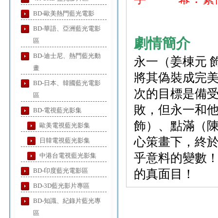
BD-歐美熱門藍光電影
BD-華語、亞洲藍光電影
劇情簡介
區
BD-迪士尼、熱門藍光動
永一（姜棟元 
畫
將其偽裝成完
BD-日本、韓國藍光電影
次的目標是備
區
敗，但永一和他
BD-電視藍光影集
飾）、點滿（陳
歐美電視藍光影集
心策畫下，終
日韓電視藍光影集
乎意料的變數
中港台電視藍光影集
BD-印度藍光電影區
的真面目！
BD-3D藍光影片專區
BD-知識、紀錄片藍光專
區