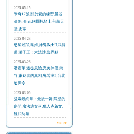
2025-05-15
米奇17號,關於愛的練習,曼谷
淪陷, 死者,阿爾托騎士,荊棘天
堂,史蒂…
2025-04-23
慾望迷蹤,鳳姐,神鬼戰士II,武替
道,獅子王：木法沙,臨界點
2025-03-26
潘霍華,遷徒風險,完美伴侶,禁
谷,嫌疑者的真相,鬼聲泣2,台北
追緝令…
2025-03-05
猛毒最終章：最後一舞,隔壁的
房間,魔法壞女巫,獵人克萊文,
維和防暴…
MORE