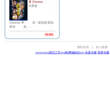
道 (Stuntma…
武替道
Stuntman 導 演：梁冠堯/梁冠
舜演 員：…
MORE
網站首頁
|
加入最愛
xyz
|
xyz
|
xyz資訊工坊
|
xyz軟體補給站
xyz
命題光碟
題庫光碟