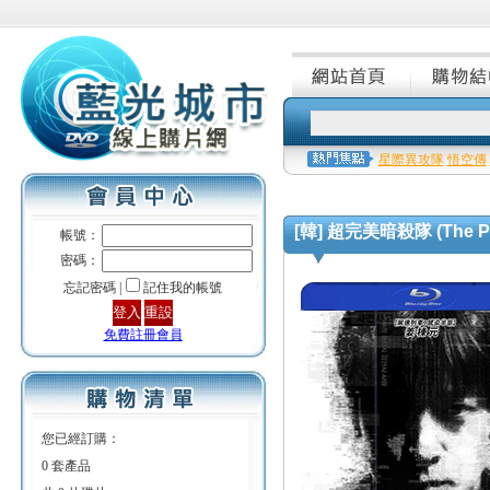
星際異攻隊
悟空傳
[韓] 超完美暗殺隊 (The Plo
帳號：
密碼：
忘記密碼 |
記住我的帳號
免費註冊會員
您已經訂購：
0 套產品