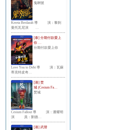
鬼咧號
Kereta Berdarah 導 演：黎刹
曼托瓦尼演 …
[泰] 分期付款愛上
你 …
分期付款愛上你
Love You to Debt 導 演：瓦蘇
蒂克特皮奇…
[港] 焚
城 (Cesium Fa…
焚城
Cesium Fallout 導 演：潘耀明
演 員：劉德…
[港] 武替