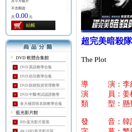
共 0 片碟片
不含郵資
0.00
共
元
結帳
超完美暗殺
DVD 軟體合集館
The Plot
DVD 英語教學合集
DVD 幼兒教學合集
導 演：李
DVD 財經投資管理教學
演 員：姜棟/
DVD 中醫考試認證教學
類 型：懸疑
各大補習班名師教學合集
藍光影片館
發 音：韓
BD-蓝光影片套装
字 幕：繁簡
4K UHD 藍光影片區