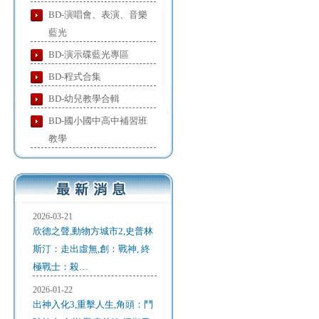
BD-演唱會、表演、音樂
藍光
BD-演示碟藍光專區
BD-程式合集
BD-幼兒教學合輯
BD-國小國中高中補習班
教學
2026-03-21
欣德之聲,動物方城市2,史普林
斯汀：走出虛無,創：戰神, 終
極戰士：殺…
2026-01-22
出神入化3,重擊人生,角頭：鬥