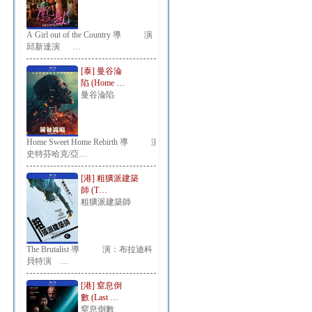
A Girl out of the Country 導 演：
邱新達演 …
[泰] 曼谷淪
陷 (Home …
曼谷淪陷
Home Sweet Home Rebirth 導 演：
史特芬哈克/亞…
[港] 粗獷派建築
師 (T…
粗獷派建築師
The Brutalist 導 演：布拉迪科
貝特演 …
[港] 窒息倒
數 (Last …
窒息倒數