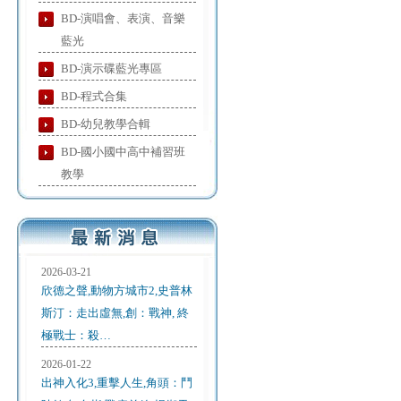
BD-演唱會、表演、音樂
藍光
BD-演示碟藍光專區
BD-程式合集
BD-幼兒教學合輯
BD-國小國中高中補習班
教學
2026-03-21
欣德之聲,動物方城市2,史普林
斯汀：走出虛無,創：戰神, 終
極戰士：殺…
2026-01-22
出神入化3,重擊人生,角頭：鬥