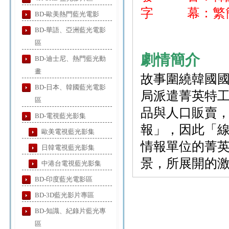
字 幕：繁簡
BD-歐美熱門藍光電影
BD-華語、亞洲藍光電影
區
劇情簡介
BD-迪士尼、熱門藍光動
畫
故事圍繞韓國
BD-日本、韓國藍光電影
局派遣菁英特
區
品與人口販賣
BD-電視藍光影集
報」，因此「
歐美電視藍光影集
情報單位的菁
日韓電視藍光影集
景，所展開的
中港台電視藍光影集
BD-印度藍光電影區
BD-3D藍光影片專區
BD-知識、紀錄片藍光專
區