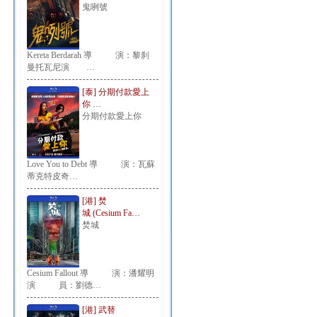
鬼咧號
Kereta Berdarah 導 演：黎刹
曼托瓦尼演 …
[泰] 分期付款愛上
你 …
分期付款愛上你
Love You to Debt 導 演：瓦蘇
蒂克特皮奇…
[港] 焚
城 (Cesium Fa…
焚城
Cesium Fallout 導 演：潘耀明
演 員：劉德…
[港] 武替