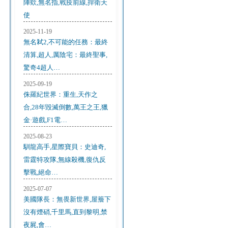
陣欸,無名指,戰疫前線,捍衛天
使
2025-11-19
無名弒2,不可能的任務：最終
清算,超人,厲陰宅：最終聖事,
驚奇4超人…
2025-09-19
侏羅紀世界：重生,天作之
合,28年毀滅倒數,萬王之王,獵
金·遊戲,F1電…
2025-08-23
馴龍高手,星際寶貝：史迪奇,
雷霆特攻隊,無線殺機,復仇反
擊戰,絕命…
2025-07-07
美國隊長：無畏新世界,屋簷下
沒有煙硝,千里馬,直到黎明,禁
夜屍,會…