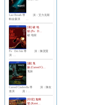
Last Breath 導 演：艾力克斯
帕金森演 …
[港] 破·地
獄 (Po · D…
破·地獄
Po · Dei Juk 導 演：陳茂賢
演 …
[越] 鬼
妹 (Cursed Ci…
鬼妹
Cursed Cinderella 導 演：陳友
進演 員：…
[印尼] 鬼咧
號 (Keret…