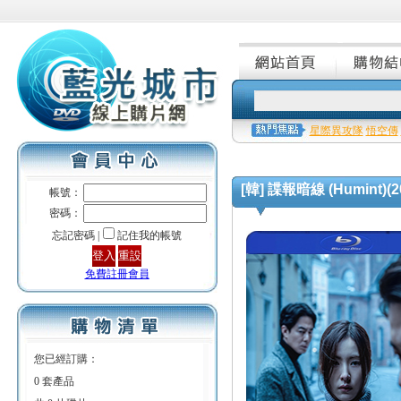
星際異攻隊
悟空傳
[韓] 諜報暗線 (Humint)(2
帳號：
密碼：
忘記密碼 |
記住我的帳號
免費註冊會員
您已經訂購：
0 套產品