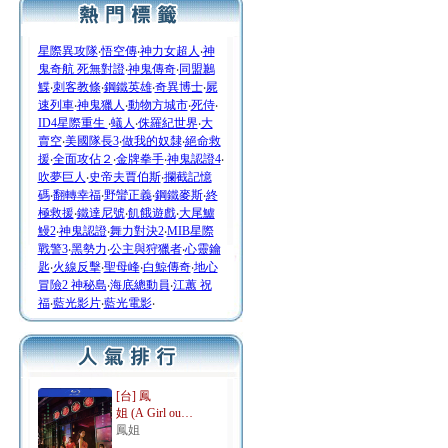
星際異攻隊
‧
悟空傳
‧
神力女超人
‧
神
鬼奇航 死無對證
‧
神鬼傳奇
‧
同盟鶼
鰈
‧
刺客教條
‧
鋼鐵英雄
‧
奇異博士
‧
屍
速列車
‧
神鬼獵人
‧
動物方城市
‧
死侍
‧
ID4星際重生
‧
蟻人
‧
侏羅紀世界
‧
大
賣空
‧
美國隊長3
‧
做我的奴隸
‧
絕命救
援
‧
全面攻佔２
‧
金牌拳手
‧
神鬼認證4
‧
吹夢巨人
‧
史帝夫賈伯斯
‧
攔截記憶
碼
‧
翻轉幸福
‧
野蠻正義
‧
鋼鐵麥斯
‧
終
極救援
‧
鐵達尼號
‧
飢餓遊戲
‧
大尾鱸
鰻2
‧
神鬼認證
‧
舞力對決2
‧
MIB星際
戰警3
‧
黑勢力
‧
公主與狩獵者
‧
心靈鑰
匙
‧
火線反擊
‧
聖母峰
‧
白鯨傳奇
‧
地心
冒險2 神秘島
‧
海底總動員
‧
江蕙 祝
福
‧
藍光影片
‧
藍光電影
‧
[台] 鳳
姐 (A Girl ou…
鳳姐