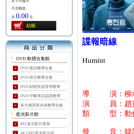
共 0 片碟片
不含郵資
0.00
共
元
結帳
諜報暗線
DVD 軟體合集館
Humint
DVD 英語教學合集
DVD 幼兒教學合集
DVD 財經投資管理教學
導 演：柳
DVD 中醫考試認證教學
演 員：趙寅成
各大補習班名師教學合集
類 型：動
藍光影片館
BD-蓝光影片套装
發 音：韓
4K UHD 藍光影片區