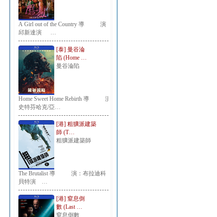
A Girl out of the Country 導 演：
邱新達演 …
[泰] 曼谷淪
陷 (Home …
曼谷淪陷
Home Sweet Home Rebirth 導 演：
史特芬哈克/亞…
[港] 粗獷派建築
師 (T…
粗獷派建築師
The Brutalist 導 演：布拉迪科
貝特演 …
[港] 窒息倒
數 (Last …
窒息倒數