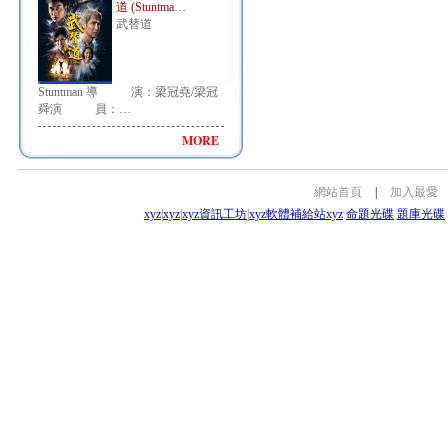
道 (Stuntma…
武替道
Stuntman 導 演：梁冠堯/梁冠
舜演 員：…
MORE
網站首頁
|
加入最愛
xyz
|
xyz
|
xyz資訊工坊
|
xyz軟體補給站
xyz
命題光碟
題庫光碟