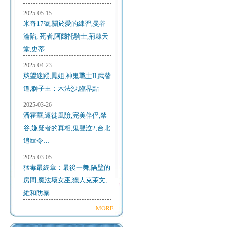
2025-05-15
米奇17號,關於愛的練習,曼谷
淪陷, 死者,阿爾托騎士,荊棘天
堂,史蒂…
2025-04-23
慾望迷蹤,鳳姐,神鬼戰士II,武替
道,獅子王：木法沙,臨界點
2025-03-26
潘霍華,遷徒風險,完美伴侶,禁
谷,嫌疑者的真相,鬼聲泣2,台北
追緝令…
2025-03-05
猛毒最終章：最後一舞,隔壁的
房間,魔法壞女巫,獵人克萊文,
維和防暴…
MORE