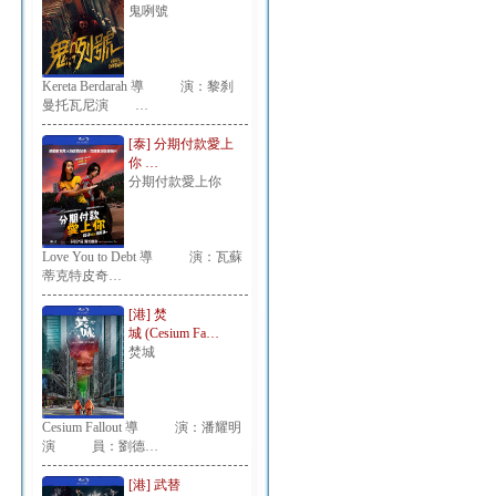
鬼咧號
Kereta Berdarah 導 演：黎刹
曼托瓦尼演 …
[泰] 分期付款愛上
你 …
分期付款愛上你
Love You to Debt 導 演：瓦蘇
蒂克特皮奇…
[港] 焚
城 (Cesium Fa…
焚城
Cesium Fallout 導 演：潘耀明
演 員：劉德…
[港] 武替