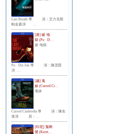
Last Breath 導 演：艾力克斯
帕金森演 …
[港] 破·地
獄 (Po · D…
破·地獄
Po · Dei Juk 導 演：陳茂賢
演 …
[越] 鬼
妹 (Cursed Ci…
鬼妹
Cursed Cinderella 導 演：陳友
進演 員：…
[印尼] 鬼咧
號 (Keret…