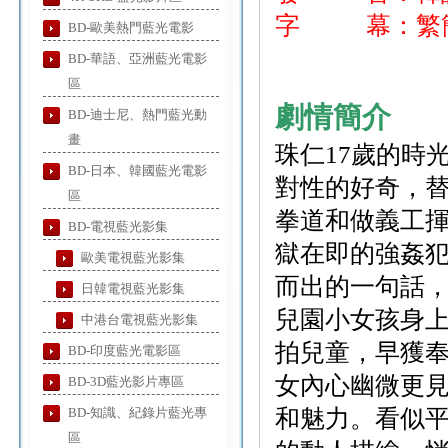
字 幕：繁簡
BD-歐美熱門藍光電影
BD-華語、亞洲藍光電影
區
劇情簡介
BD-迪士尼、熱門藍光動
畫
珠仁17歲的時
BD-日本、韓國藍光電影
對性的好奇，
區
拳道和做義工
BD-電視藍光影集
獄在即的強姦
歐美電視藍光影集
而出的一句話
日韓電視藍光影集
兒園小女孩身上
中港台電視藍光影集
拍兒童，早獲
BD-印度藍光電影區
女內心幽微更
BD-3D藍光影片專區
BD-知識、紀錄片藍光專
和魅力。看似
區