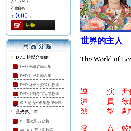
共 0 片碟片
不含郵資
0.00
共
元
結帳
世界的主人
DVD 軟體合集館
The World of Lo
DVD 英語教學合集
DVD 幼兒教學合集
DVD 財經投資管理教學
導 演：尹
DVD 中醫考試認證教學
演 員：徐粹彬
各大補習班名師教學合集
類 型：劇
藍光影片館
BD-蓝光影片套装
發 音：韓
4K UHD 藍光影片區