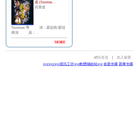
道 (Stuntma…
武替道
Stuntman 導 演：梁冠堯/梁冠
舜演 員：…
MORE
網站首頁
|
加入最愛
xyz
|
xyz
|
xyz資訊工坊
|
xyz軟體補給站
xyz
命題光碟
題庫光碟