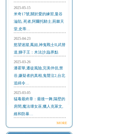
2025-05-15
米奇17號,關於愛的練習,曼谷
淪陷, 死者,阿爾托騎士,荊棘天
堂,史蒂…
2025-04-23
慾望迷蹤,鳳姐,神鬼戰士II,武替
道,獅子王：木法沙,臨界點
2025-03-26
潘霍華,遷徒風險,完美伴侶,禁
谷,嫌疑者的真相,鬼聲泣2,台北
追緝令…
2025-03-05
猛毒最終章：最後一舞,隔壁的
房間,魔法壞女巫,獵人克萊文,
維和防暴…
MORE