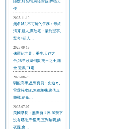
陣欸,無名指,戰疫前線,捍衛天
使
2025-11-19
無名弒2,不可能的任務：最終
清算,超人,厲陰宅：最終聖事,
驚奇4超人…
2025-09-19
侏羅紀世界：重生,天作之
合,28年毀滅倒數,萬王之王,獵
金·遊戲,F1電…
2025-08-23
馴龍高手,星際寶貝：史迪奇,
雷霆特攻隊,無線殺機,復仇反
擊戰,絕命…
2025-07-07
美國隊長：無畏新世界,屋簷下
沒有煙硝,千里馬,直到黎明,禁
夜屍,會…