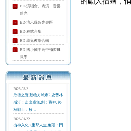
的動人描繪，
BD-演唱會、表演、音樂
藍光
BD-演示碟藍光專區
BD-程式合集
BD-幼兒教學合輯
BD-國小國中高中補習班
教學
2026-03-21
欣德之聲,動物方城市2,史普林
斯汀：走出虛無,創：戰神, 終
極戰士：殺…
2026-01-22
出神入化3,重擊人生,角頭：鬥