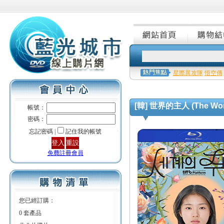
星際異攻隊
悟空傳
[韓] 世界的主人 (The World
帳號：
密碼：
忘記密碼 |
記住我的帳號
免費註冊會員
您已經訂購：
0 套產品