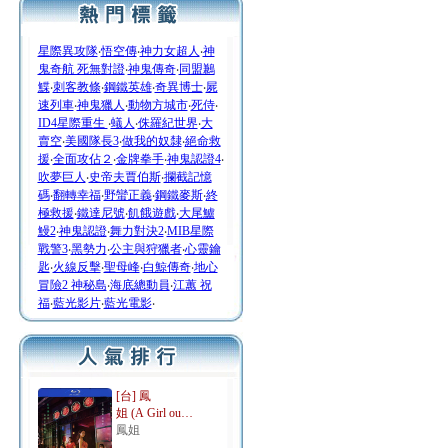
星際異攻隊
‧
悟空傳
‧
神力女超人
‧
神
鬼奇航 死無對證
‧
神鬼傳奇
‧
同盟鶼
鰈
‧
刺客教條
‧
鋼鐵英雄
‧
奇異博士
‧
屍
速列車
‧
神鬼獵人
‧
動物方城市
‧
死侍
‧
ID4星際重生
‧
蟻人
‧
侏羅紀世界
‧
大
賣空
‧
美國隊長3
‧
做我的奴隸
‧
絕命救
援
‧
全面攻佔２
‧
金牌拳手
‧
神鬼認證4
‧
吹夢巨人
‧
史帝夫賈伯斯
‧
攔截記憶
碼
‧
翻轉幸福
‧
野蠻正義
‧
鋼鐵麥斯
‧
終
極救援
‧
鐵達尼號
‧
飢餓遊戲
‧
大尾鱸
鰻2
‧
神鬼認證
‧
舞力對決2
‧
MIB星際
戰警3
‧
黑勢力
‧
公主與狩獵者
‧
心靈鑰
匙
‧
火線反擊
‧
聖母峰
‧
白鯨傳奇
‧
地心
冒險2 神秘島
‧
海底總動員
‧
江蕙 祝
福
‧
藍光影片
‧
藍光電影
‧
[台] 鳳
姐 (A Girl ou…
鳳姐