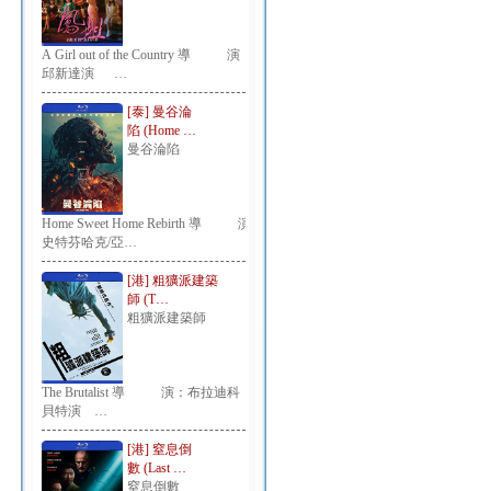
A Girl out of the Country 導 演：
邱新達演 …
[泰] 曼谷淪
陷 (Home …
曼谷淪陷
Home Sweet Home Rebirth 導 演：
史特芬哈克/亞…
[港] 粗獷派建築
師 (T…
粗獷派建築師
The Brutalist 導 演：布拉迪科
貝特演 …
[港] 窒息倒
數 (Last …
窒息倒數