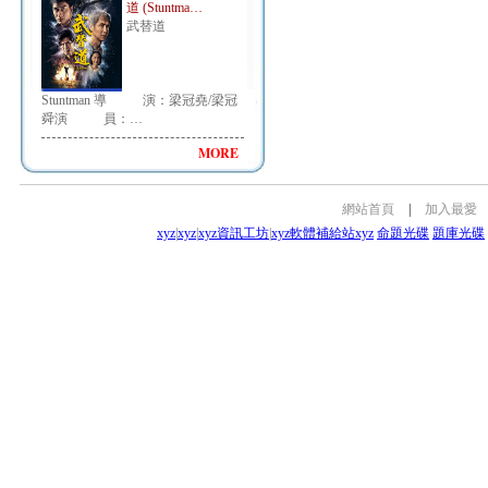
道 (Stuntma…
武替道
Stuntman 導 演：梁冠堯/梁冠
舜演 員：…
MORE
網站首頁
|
加入最愛
xyz
|
xyz
|
xyz資訊工坊
|
xyz軟體補給站
xyz
命題光碟
題庫光碟