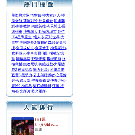
星際異攻隊
‧
悟空傳
‧
神力女超人
‧
神
鬼奇航 死無對證
‧
神鬼傳奇
‧
同盟鶼
鰈
‧
刺客教條
‧
鋼鐵英雄
‧
奇異博士
‧
屍
速列車
‧
神鬼獵人
‧
動物方城市
‧
死侍
‧
ID4星際重生
‧
蟻人
‧
侏羅紀世界
‧
大
賣空
‧
美國隊長3
‧
做我的奴隸
‧
絕命救
援
‧
全面攻佔２
‧
金牌拳手
‧
神鬼認證4
‧
吹夢巨人
‧
史帝夫賈伯斯
‧
攔截記憶
碼
‧
翻轉幸福
‧
野蠻正義
‧
鋼鐵麥斯
‧
終
極救援
‧
鐵達尼號
‧
飢餓遊戲
‧
大尾鱸
鰻2
‧
神鬼認證
‧
舞力對決2
‧
MIB星際
戰警3
‧
黑勢力
‧
公主與狩獵者
‧
心靈鑰
匙
‧
火線反擊
‧
聖母峰
‧
白鯨傳奇
‧
地心
冒險2 神秘島
‧
海底總動員
‧
江蕙 祝
福
‧
藍光影片
‧
藍光電影
‧
[台] 鳳
姐 (A Girl ou…
鳳姐