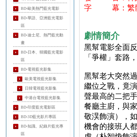
字 幕：繁體
BD-歐美熱門藍光電影
BD-華語、亞洲藍光電影
區
劇情簡介
BD-迪士尼、熱門藍光動
畫
黑幫電影全面
BD-日本、韓國藍光電影
「爭權」套路
區
BD-電視藍光影集
黑幫老大突然
歐美電視藍光影集
繼位之戰，竟
日韓電視藍光影集
聲最高的二把
中港台電視藍光影集
餐廳主廚，與
BD-印度藍光電影區
敬淏飾演），
BD-3D藍光影片專區
機會的接班人
BD-知識、紀錄片藍光專
區
虎（朴智煥飾