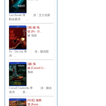
Last Breath 導 演：艾力克斯
帕金森演 …
[港] 破·地
獄 (Po · D…
破·地獄
Po · Dei Juk 導 演：陳茂賢
演 …
[越] 鬼
妹 (Cursed Ci…
鬼妹
Cursed Cinderella 導 演：陳友
進演 員：…
[印尼] 鬼咧
號 (Keret…