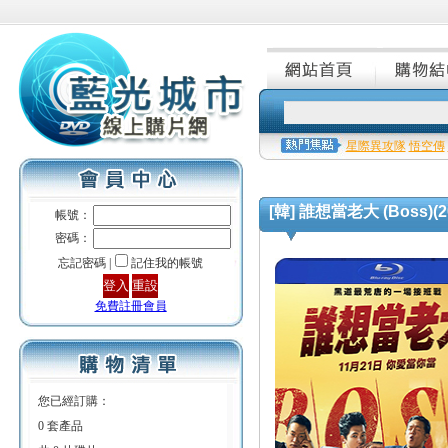
星際異攻隊
悟空傳
[韓] 誰想當老大 (Boss)(2
帳號：
密碼：
忘記密碼 |
記住我的帳號
免費註冊會員
您已經訂購：
0 套產品