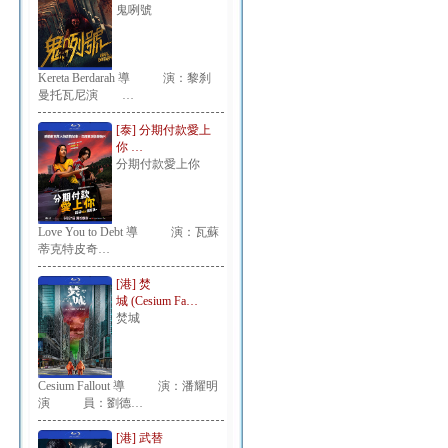
鬼咧號
Kereta Berdarah 導 演：黎刹
曼托瓦尼演 …
[泰] 分期付款愛上
你 …
分期付款愛上你
Love You to Debt 導 演：瓦蘇
蒂克特皮奇…
[港] 焚
城 (Cesium Fa…
焚城
Cesium Fallout 導 演：潘耀明
演 員：劉德…
[港] 武替