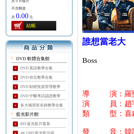
共 0 片碟片
不含郵資
0.00
共
元
結帳
誰想當老大
DVD 軟體合集館
Boss
DVD 英語教學合集
DVD 幼兒教學合集
DVD 財經投資管理教學
導 演：羅
DVD 中醫考試認證教學
演 員：趙宇
各大補習班名師教學合集
類 型：喜劇
藍光影片館
BD-蓝光影片套装
發 音：韓
4K UHD 藍光影片區