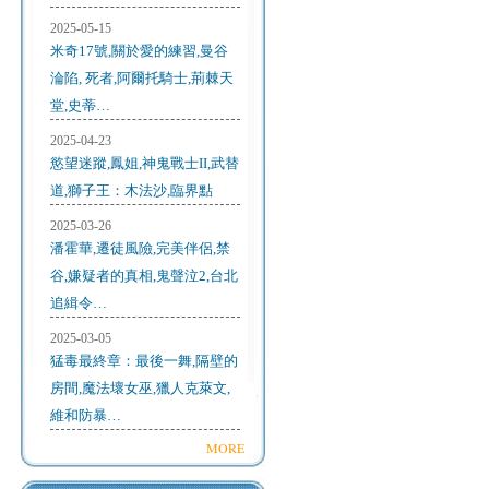
2025-05-15
米奇17號,關於愛的練習,曼谷
淪陷, 死者,阿爾托騎士,荊棘天
堂,史蒂…
2025-04-23
慾望迷蹤,鳳姐,神鬼戰士II,武替
道,獅子王：木法沙,臨界點
2025-03-26
潘霍華,遷徒風險,完美伴侶,禁
谷,嫌疑者的真相,鬼聲泣2,台北
追緝令…
2025-03-05
猛毒最終章：最後一舞,隔壁的
房間,魔法壞女巫,獵人克萊文,
維和防暴…
MORE