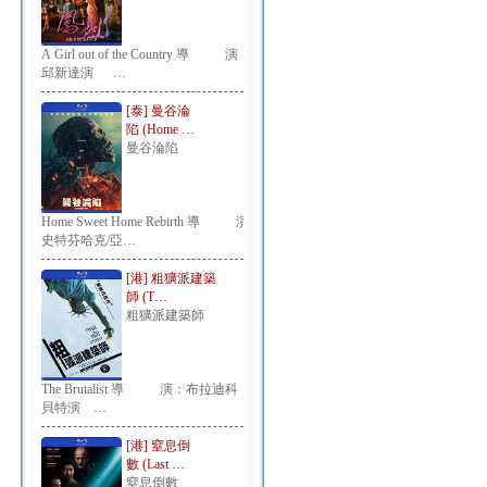
A Girl out of the Country 導 演：
邱新達演 …
[泰] 曼谷淪
陷 (Home …
曼谷淪陷
Home Sweet Home Rebirth 導 演：
史特芬哈克/亞…
[港] 粗獷派建築
師 (T…
粗獷派建築師
The Brutalist 導 演：布拉迪科
貝特演 …
[港] 窒息倒
數 (Last …
窒息倒數