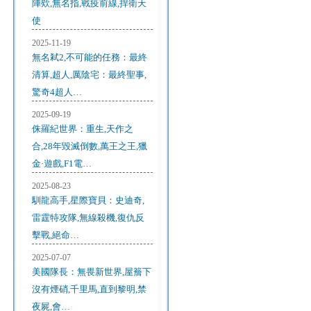
陣欸,無名指,戰疫前線,捍衛天
使
2025-11-19
無名弒2,不可能的任務：最終
清算,超人,厲陰宅：最終聖事,
驚奇4超人…
2025-09-19
侏羅紀世界：重生,天作之
合,28年毀滅倒數,萬王之王,獵
金·遊戲,F1電…
2025-08-23
馴龍高手,星際寶貝：史迪奇,
雷霆特攻隊,無線殺機,復仇反
擊戰,絕命…
2025-07-07
美國隊長：無畏新世界,屋簷下
沒有煙硝,千里馬,直到黎明,禁
夜屍,會…