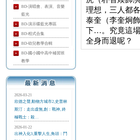
BD-演唱會、表演、音樂
理想，三人都
藍光
泰奎（李奎炯
BD-演示碟藍光專區
下…。究竟這
BD-程式合集
全身而退呢？
BD-幼兒教學合輯
BD-國小國中高中補習班
教學
2026-03-21
欣德之聲,動物方城市2,史普林
斯汀：走出虛無,創：戰神, 終
極戰士：殺…
2026-01-22
出神入化3,重擊人生,角頭：鬥