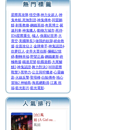
星際異攻隊
‧
悟空傳
‧
神力女超人
‧
神
鬼奇航 死無對證
‧
神鬼傳奇
‧
同盟鶼
鰈
‧
刺客教條
‧
鋼鐵英雄
‧
奇異博士
‧
屍
速列車
‧
神鬼獵人
‧
動物方城市
‧
死侍
‧
ID4星際重生
‧
蟻人
‧
侏羅紀世界
‧
大
賣空
‧
美國隊長3
‧
做我的奴隸
‧
絕命救
援
‧
全面攻佔２
‧
金牌拳手
‧
神鬼認證4
‧
吹夢巨人
‧
史帝夫賈伯斯
‧
攔截記憶
碼
‧
翻轉幸福
‧
野蠻正義
‧
鋼鐵麥斯
‧
終
極救援
‧
鐵達尼號
‧
飢餓遊戲
‧
大尾鱸
鰻2
‧
神鬼認證
‧
舞力對決2
‧
MIB星際
戰警3
‧
黑勢力
‧
公主與狩獵者
‧
心靈鑰
匙
‧
火線反擊
‧
聖母峰
‧
白鯨傳奇
‧
地心
冒險2 神秘島
‧
海底總動員
‧
江蕙 祝
福
‧
藍光影片
‧
藍光電影
‧
[台] 鳳
姐 (A Girl ou…
鳳姐