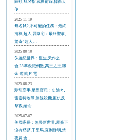
陣欸,無名指,戰疫前線,捍衛天
使
2025-11-19
無名弒2,不可能的任務：最終
清算,超人,厲陰宅：最終聖事,
驚奇4超人…
2025-09-19
侏羅紀世界：重生,天作之
合,28年毀滅倒數,萬王之王,獵
金·遊戲,F1電…
2025-08-23
馴龍高手,星際寶貝：史迪奇,
雷霆特攻隊,無線殺機,復仇反
擊戰,絕命…
2025-07-07
美國隊長：無畏新世界,屋簷下
沒有煙硝,千里馬,直到黎明,禁
夜屍,會…