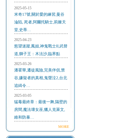
2025-05-15
米奇17號,關於愛的練習,曼谷
淪陷, 死者,阿爾托騎士,荊棘天
堂,史蒂…
2025-04-23
慾望迷蹤,鳳姐,神鬼戰士II,武替
道,獅子王：木法沙,臨界點
2025-03-26
潘霍華,遷徒風險,完美伴侶,禁
谷,嫌疑者的真相,鬼聲泣2,台北
追緝令…
2025-03-05
猛毒最終章：最後一舞,隔壁的
房間,魔法壞女巫,獵人克萊文,
維和防暴…
MORE