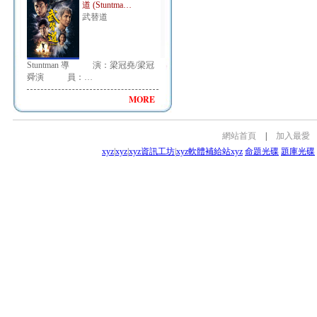
道 (Stuntma…
武替道
Stuntman 導 演：梁冠堯/梁冠
舜演 員：…
MORE
網站首頁
|
加入最愛
xyz
|
xyz
|
xyz資訊工坊
|
xyz軟體補給站
xyz
命題光碟
題庫光碟