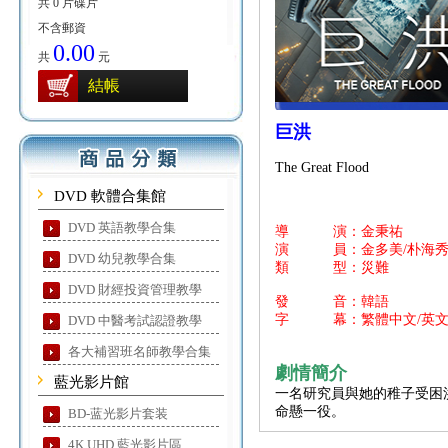
共 0 片碟片
不含郵資
0.00
共
元
結帳
巨洪
The Great Flood
DVD 軟體合集館
DVD 英語教學合集
導 演：金秉祐
演 員：金多美/朴海秀
DVD 幼兒教學合集
類 型：災難
DVD 財經投資管理教學
發 音：韓語
字 幕：繁體中文/英
DVD 中醫考試認證教學
各大補習班名師教學合集
劇情簡介
藍光影片館
一名研究員與她的稚子受困
命懸一役。
BD-蓝光影片套装
4K UHD 藍光影片區