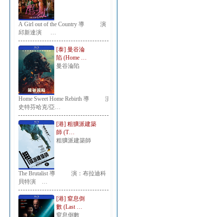
A Girl out of the Country 導 演：
邱新達演 …
[泰] 曼谷淪
陷 (Home …
曼谷淪陷
Home Sweet Home Rebirth 導 演：
史特芬哈克/亞…
[港] 粗獷派建築
師 (T…
粗獷派建築師
The Brutalist 導 演：布拉迪科
貝特演 …
[港] 窒息倒
數 (Last …
窒息倒數