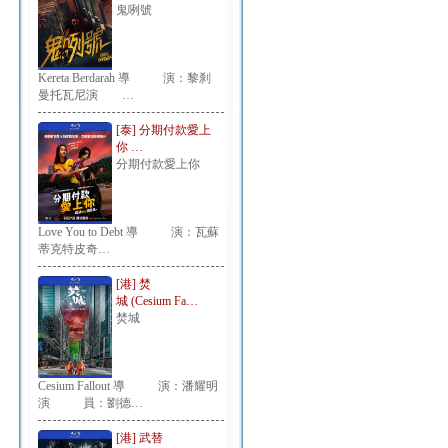
鬼咧號
Kereta Berdarah 導 演：黎刹
曼托瓦尼演 …
[泰] 分期付款愛上
你 …
分期付款愛上你
Love You to Debt 導 演：瓦蘇
蒂克特皮奇…
[港] 焚
城 (Cesium Fa…
焚城
Cesium Fallout 導 演：潘耀明
演 員：劉德…
[港] 武替