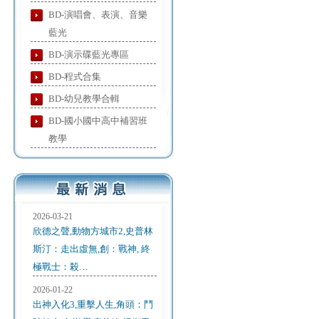
BD-演唱會、表演、音樂
藍光
BD-演示碟藍光專區
BD-程式合集
BD-幼兒教學合輯
BD-國小國中高中補習班
教學
2026-03-21
欣德之聲,動物方城市2,史普林
斯汀：走出虛無,創：戰神, 終
極戰士：殺…
2026-01-22
出神入化3,重擊人生,角頭：鬥