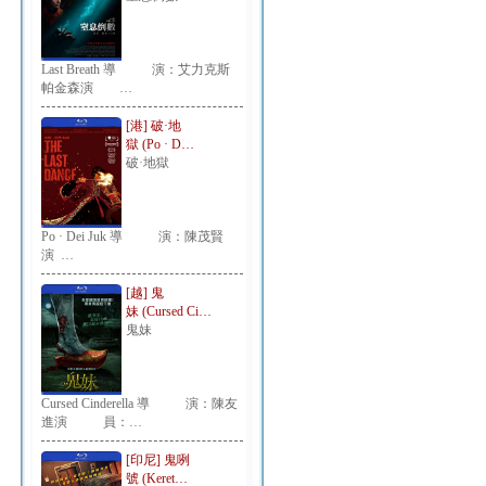
Last Breath 導 演：艾力克斯
帕金森演 …
[港] 破·地
獄 (Po · D…
破·地獄
Po · Dei Juk 導 演：陳茂賢
演 …
[越] 鬼
妹 (Cursed Ci…
鬼妹
Cursed Cinderella 導 演：陳友
進演 員：…
[印尼] 鬼咧
號 (Keret…