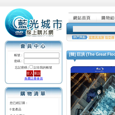
星際異攻隊
悟空傳
[韓] 巨洪 (The Great Floo
帳號：
密碼：
忘記密碼 |
記住我的帳號
免費註冊會員
您已經訂購：
0 套產品