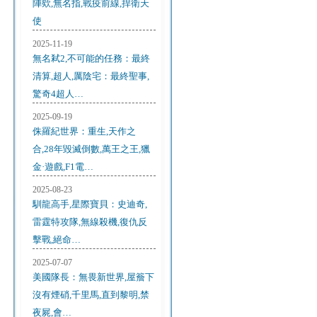
陣欸,無名指,戰疫前線,捍衛天
使
2025-11-19
無名弒2,不可能的任務：最終
清算,超人,厲陰宅：最終聖事,
驚奇4超人…
2025-09-19
侏羅紀世界：重生,天作之
合,28年毀滅倒數,萬王之王,獵
金·遊戲,F1電…
2025-08-23
馴龍高手,星際寶貝：史迪奇,
雷霆特攻隊,無線殺機,復仇反
擊戰,絕命…
2025-07-07
美國隊長：無畏新世界,屋簷下
沒有煙硝,千里馬,直到黎明,禁
夜屍,會…