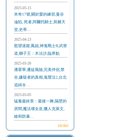
2025-05-15
米奇17號,關於愛的練習,曼谷
淪陷, 死者,阿爾托騎士,荊棘天
堂,史蒂…
2025-04-23
慾望迷蹤,鳳姐,神鬼戰士II,武替
道,獅子王：木法沙,臨界點
2025-03-26
潘霍華,遷徒風險,完美伴侶,禁
谷,嫌疑者的真相,鬼聲泣2,台北
追緝令…
2025-03-05
猛毒最終章：最後一舞,隔壁的
房間,魔法壞女巫,獵人克萊文,
維和防暴…
MORE