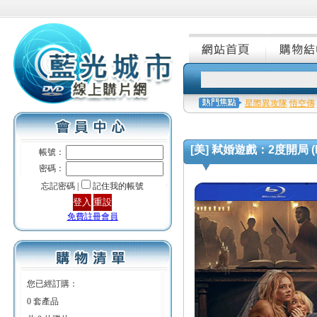
星際異攻隊
悟空傳
[美] 弒婚遊戲：2度開局 (Read
帳號：
密碼：
忘記密碼 |
記住我的帳號
免費註冊會員
您已經訂購：
0 套產品