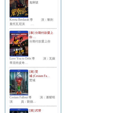
鬼咧號
Kereta Berdarah 導 演：黎刹
曼托瓦尼演 …
[泰] 分期付款愛上
你 …
分期付款愛上你
Love You to Debt 導 演：瓦蘇
蒂克特皮奇…
[港] 焚
城 (Cesium Fa…
焚城
Cesium Fallout 導 演：潘耀明
演 員：劉德…
[港] 武替