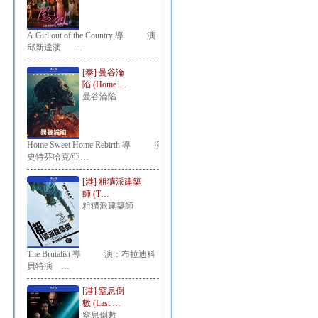
A Girl out of the Country 導 演：
邱新達演 …
[泰] 曼谷淪
陷 (Home …
曼谷淪陷
Home Sweet Home Rebirth 導 演：
史特芬哈克/亞…
[港] 粗獷派建築
師 (T…
粗獷派建築師
The Brutalist 導 演：布拉迪科
貝特演 …
[港] 窒息倒
數 (Last …
窒息倒數