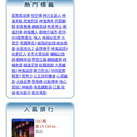
星際異攻隊
‧
悟空傳
‧
神力女超人
‧
神
鬼奇航 死無對證
‧
神鬼傳奇
‧
同盟鶼
鰈
‧
刺客教條
‧
鋼鐵英雄
‧
奇異博士
‧
屍
速列車
‧
神鬼獵人
‧
動物方城市
‧
死侍
‧
ID4星際重生
‧
蟻人
‧
侏羅紀世界
‧
大
賣空
‧
美國隊長3
‧
做我的奴隸
‧
絕命救
援
‧
全面攻佔２
‧
金牌拳手
‧
神鬼認證4
‧
吹夢巨人
‧
史帝夫賈伯斯
‧
攔截記憶
碼
‧
翻轉幸福
‧
野蠻正義
‧
鋼鐵麥斯
‧
終
極救援
‧
鐵達尼號
‧
飢餓遊戲
‧
大尾鱸
鰻2
‧
神鬼認證
‧
舞力對決2
‧
MIB星際
戰警3
‧
黑勢力
‧
公主與狩獵者
‧
心靈鑰
匙
‧
火線反擊
‧
聖母峰
‧
白鯨傳奇
‧
地心
冒險2 神秘島
‧
海底總動員
‧
江蕙 祝
福
‧
藍光影片
‧
藍光電影
‧
[台] 鳳
姐 (A Girl ou…
鳳姐