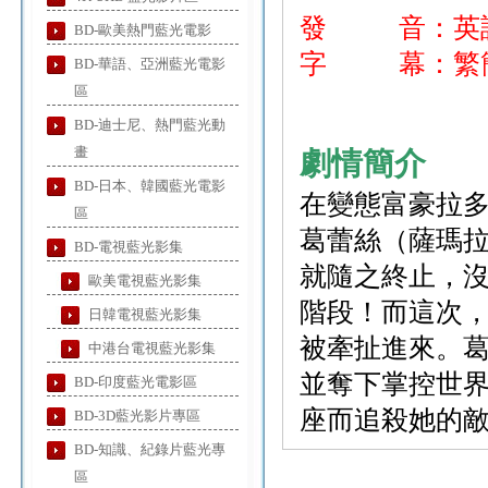
發 音：英
BD-歐美熱門藍光電影
字 幕：繁簡
BD-華語、亞洲藍光電影
區
BD-迪士尼、熱門藍光動
畫
劇情簡介
BD-日本、韓國藍光電影
在變態富豪拉
區
葛蕾絲（薩瑪拉
BD-電視藍光影集
就隨之終止，
歐美電視藍光影集
階段！而這次，
日韓電視藍光影集
被牽扯進來。
中港台電視藍光影集
並奪下掌控世
BD-印度藍光電影區
座而追殺她的
BD-3D藍光影片專區
BD-知識、紀錄片藍光專
區