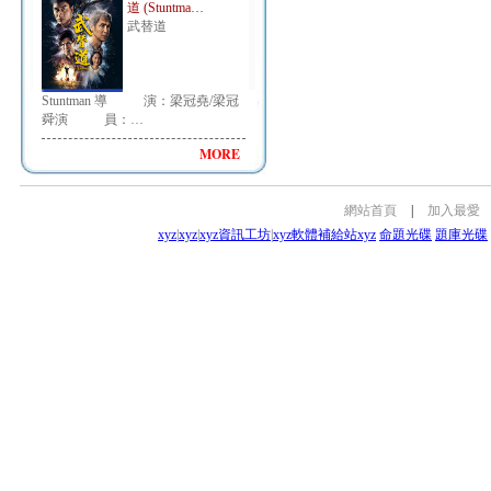
道 (Stuntma…
武替道
Stuntman 導 演：梁冠堯/梁冠
舜演 員：…
MORE
網站首頁
|
加入最愛
xyz
|
xyz
|
xyz資訊工坊
|
xyz軟體補給站
xyz
命題光碟
題庫光碟