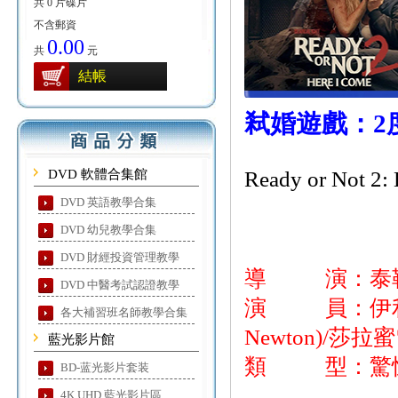
共 0 片碟片
不含郵資
0.00
共
元
結帳
弒婚遊戲：2
DVD 軟體合集館
Ready or Not 2:
DVD 英語教學合集
DVD 幼兒教學合集
DVD 財經投資管理教學
導 演：泰勒
DVD 中醫考試認證教學
演 員：伊利亞·伍德
各大補習班名師教學合集
Newton)/莎拉蜜雪兒
藍光影片館
類 型：驚悚
BD-蓝光影片套装
4K UHD 藍光影片區