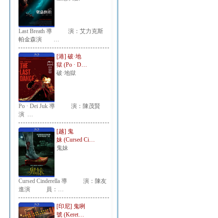
Last Breath 導 演：艾力克斯
帕金森演 …
[港] 破·地
獄 (Po · D…
破·地獄
Po · Dei Juk 導 演：陳茂賢
演 …
[越] 鬼
妹 (Cursed Ci…
鬼妹
Cursed Cinderella 導 演：陳友
進演 員：…
[印尼] 鬼咧
號 (Keret…