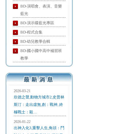
BD-演唱會、表演、音樂
藍光
BD-演示碟藍光專區
BD-程式合集
BD-幼兒教學合輯
BD-國小國中高中補習班
教學
2026-03-21
欣德之聲,動物方城市2,史普林
斯汀：走出虛無,創：戰神, 終
極戰士：殺…
2026-01-22
出神入化3,重擊人生,角頭：鬥