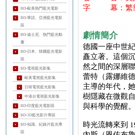
字 幕：繁簡
BD-歐美熱門藍光電影
BD-華語、亞洲藍光電影
區
劇情簡介
BD-迪士尼、熱門藍光動
畫
德國一座中世
BD-日本、韓國藍光電影
矗立著。這個
區
然之間的深層聯
BD-電視藍光影集
蕾特（露娜維德
歐美電視藍光影集
主導的年代，
日韓電視藍光影集
樹隱藏在微觀
中港台電視藍光影集
與科學的覺醒
BD-印度藍光電影區
BD-3D藍光影片專區
時光流轉來到 
BD-知識、紀錄片藍光專
區
內斯（恩佐布魯