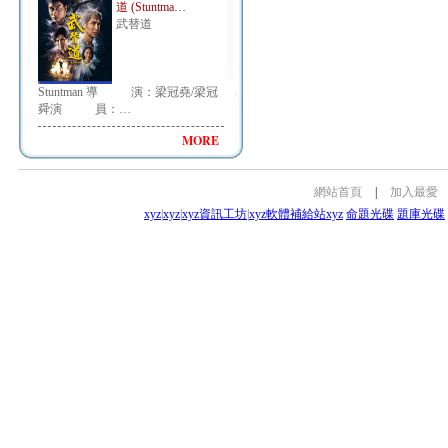
道 (Stuntma…
武替道
Stuntman 導 演：梁冠堯/梁冠
舜演 員：…
MORE
網站首頁
|
加入最愛
xyz
|
xyz
|
xyz資訊工坊
|
xyz軟體補給站
xyz
命題光碟
題庫光碟