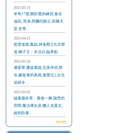
2025-05-15
米奇17號,關於愛的練習,曼谷
淪陷, 死者,阿爾托騎士,荊棘天
堂,史蒂…
2025-04-23
慾望迷蹤,鳳姐,神鬼戰士II,武替
道,獅子王：木法沙,臨界點
2025-03-26
潘霍華,遷徒風險,完美伴侶,禁
谷,嫌疑者的真相,鬼聲泣2,台北
追緝令…
2025-03-05
猛毒最終章：最後一舞,隔壁的
房間,魔法壞女巫,獵人克萊文,
維和防暴…
MORE