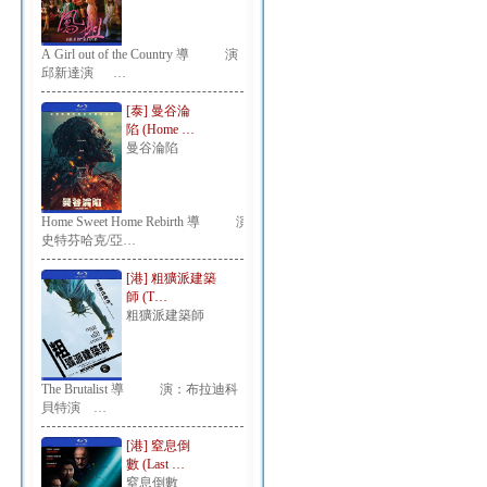
A Girl out of the Country 導 演：
邱新達演 …
[泰] 曼谷淪
陷 (Home …
曼谷淪陷
Home Sweet Home Rebirth 導 演：
史特芬哈克/亞…
[港] 粗獷派建築
師 (T…
粗獷派建築師
The Brutalist 導 演：布拉迪科
貝特演 …
[港] 窒息倒
數 (Last …
窒息倒數