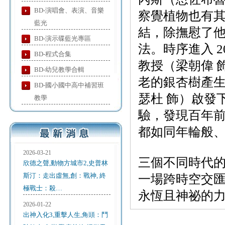
BD-演唱會、表演、音樂
察覺植物也有
藍光
結，除撫慰了
BD-演示碟藍光專區
法。時序進入 
BD-程式合集
教授（梁朝偉 
BD-幼兒教學合輯
老的銀杏樹產
BD-國小國中高中補習班
瑟杜 飾）啟發
教學
驗，發現百年
都如同年輪般
2026-03-21
三個不同時代
欣德之聲,動物方城市2,史普林
斯汀：走出虛無,創：戰神, 終
一場跨時空交
極戰士：殺…
永恆且神祕的
2026-01-22
出神入化3,重擊人生,角頭：鬥