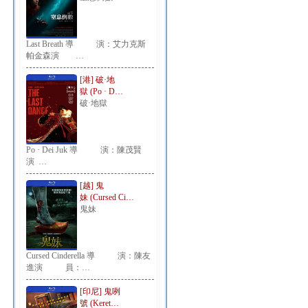
Last Breath 導 演：艾力克斯
帕金森演 …
[港] 破·地
獄 (Po · D…
破·地獄
Po · Dei Juk 導 演：陳茂賢
演 …
[越] 鬼
妹 (Cursed Ci…
鬼妹
Cursed Cinderella 導 演：陳友
進演 員：…
[印尼] 鬼咧
號 (Keret…