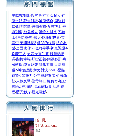
星際異攻隊
‧
悟空傳
‧
神力女超人
‧
神
鬼奇航 死無對證
‧
神鬼傳奇
‧
同盟鶼
鰈
‧
刺客教條
‧
鋼鐵英雄
‧
奇異博士
‧
屍
速列車
‧
神鬼獵人
‧
動物方城市
‧
死侍
‧
ID4星際重生
‧
蟻人
‧
侏羅紀世界
‧
大
賣空
‧
美國隊長3
‧
做我的奴隸
‧
絕命救
援
‧
全面攻佔２
‧
金牌拳手
‧
神鬼認證4
‧
吹夢巨人
‧
史帝夫賈伯斯
‧
攔截記憶
碼
‧
翻轉幸福
‧
野蠻正義
‧
鋼鐵麥斯
‧
終
極救援
‧
鐵達尼號
‧
飢餓遊戲
‧
大尾鱸
鰻2
‧
神鬼認證
‧
舞力對決2
‧
MIB星際
戰警3
‧
黑勢力
‧
公主與狩獵者
‧
心靈鑰
匙
‧
火線反擊
‧
聖母峰
‧
白鯨傳奇
‧
地心
冒險2 神秘島
‧
海底總動員
‧
江蕙 祝
福
‧
藍光影片
‧
藍光電影
‧
[台] 鳳
姐 (A Girl ou…
鳳姐