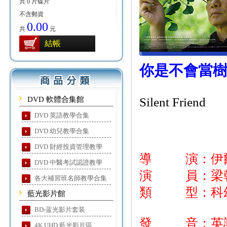
共 0 片碟片
不含郵資
0.00
共
元
結帳
你是不會當
DVD 軟體合集館
Silent Friend
DVD 英語教學合集
DVD 幼兒教學合集
DVD 財經投資管理教學
導 演：伊爾
DVD 中醫考試認證教學
演 員：梁朝偉
各大補習班名師教學合集
類 型：科
藍光影片館
BD-蓝光影片套装
發 音：英語
4K UHD 藍光影片區