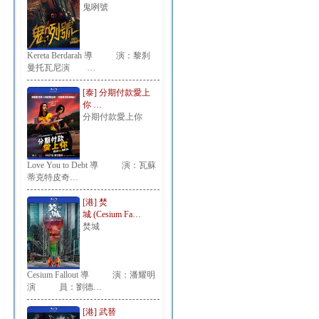
鬼咧號
Kereta Berdarah 導 演：黎刹
曼托瓦尼演 …
[泰] 分期付款愛上
你 …
分期付款愛上你
Love You to Debt 導 演：瓦蘇
蒂克特皮奇…
[港] 焚
城 (Cesium Fa…
焚城
Cesium Fallout 導 演：潘耀明
演 員：劉德…
[港] 武替