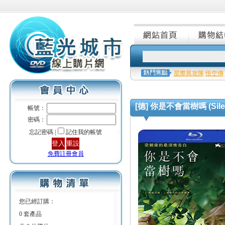
星際異攻隊
悟空傳
[德] 你是不會當樹嗎 (Silent
帳號：
密碼：
忘記密碼 |
記住我的帳號
免費註冊會員
您已經訂購：
0 套產品