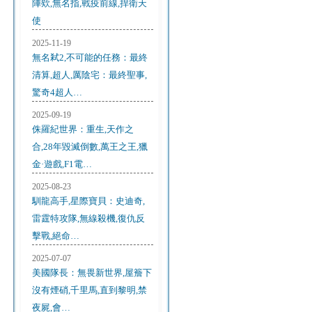
陣欸,無名指,戰疫前線,捍衛天
使
2025-11-19
無名弒2,不可能的任務：最終
清算,超人,厲陰宅：最終聖事,
驚奇4超人…
2025-09-19
侏羅紀世界：重生,天作之
合,28年毀滅倒數,萬王之王,獵
金·遊戲,F1電…
2025-08-23
馴龍高手,星際寶貝：史迪奇,
雷霆特攻隊,無線殺機,復仇反
擊戰,絕命…
2025-07-07
美國隊長：無畏新世界,屋簷下
沒有煙硝,千里馬,直到黎明,禁
夜屍,會…