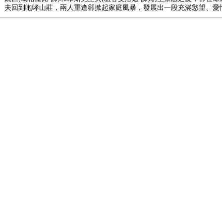
夫回到咆哮山莊，兩人重逢卻掀起家庭風暴，發展出一段充滿慾望、愛