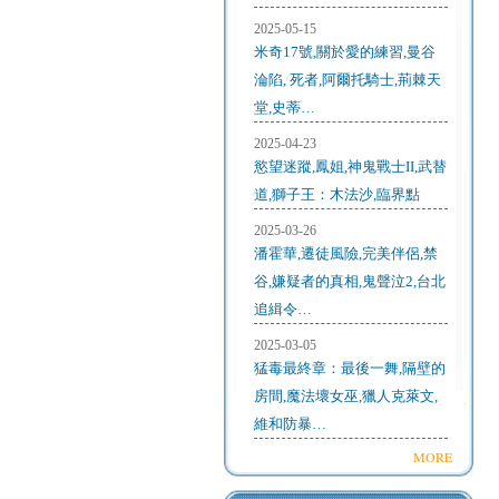
2025-05-15
米奇17號,關於愛的練習,曼谷
淪陷, 死者,阿爾托騎士,荊棘天
堂,史蒂…
2025-04-23
慾望迷蹤,鳳姐,神鬼戰士II,武替
道,獅子王：木法沙,臨界點
2025-03-26
潘霍華,遷徒風險,完美伴侶,禁
谷,嫌疑者的真相,鬼聲泣2,台北
追緝令…
2025-03-05
猛毒最終章：最後一舞,隔壁的
房間,魔法壞女巫,獵人克萊文,
維和防暴…
MORE