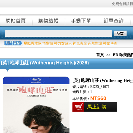
免費會員註
星際異攻隊
悟空傳
神力女超人
神鬼奇航 死無對證
神鬼傳奇
首頁
>>
BD-歐美
[英] 咆哮山莊 (Wuthering Heights)(2026)
[英] 咆哮山莊 (Wuthering Heigh
碟片編號：BD25_31671
光碟片數：1
NT$60
本站售價：
馬上訂購