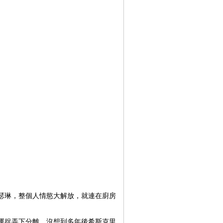
瑟琳，整個人情慾大解放，就連在廚房
命運捉弄下分離。沒想到多年後希斯克里