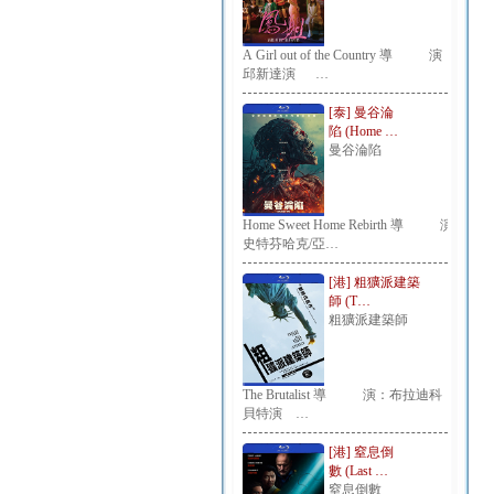
A Girl out of the Country 導 演：
邱新達演 …
[泰] 曼谷淪
陷 (Home …
曼谷淪陷
Home Sweet Home Rebirth 導 演：
史特芬哈克/亞…
[港] 粗獷派建築
師 (T…
粗獷派建築師
The Brutalist 導 演：布拉迪科
貝特演 …
[港] 窒息倒
數 (Last …
窒息倒數