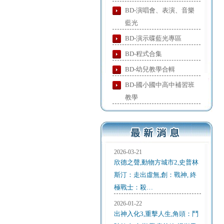
BD-演唱會、表演、音樂
藍光
BD-演示碟藍光專區
BD-程式合集
BD-幼兒教學合輯
BD-國小國中高中補習班
教學
2026-03-21
欣德之聲,動物方城市2,史普林
斯汀：走出虛無,創：戰神, 終
極戰士：殺…
2026-01-22
出神入化3,重擊人生,角頭：鬥