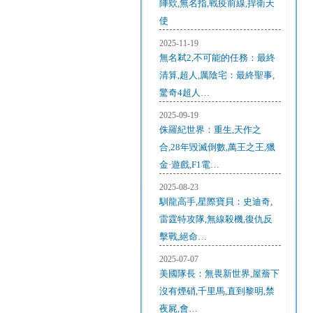
陣欸,無名指,戰疫前線,捍衛天
使
2025-11-19
無名弒2,不可能的任務：最終
清算,超人,厲陰宅：最終聖事,
驚奇4超人…
2025-09-19
侏羅紀世界：重生,天作之
合,28年毀滅倒數,萬王之王,獵
金·遊戲,F1電…
2025-08-23
馴龍高手,星際寶貝：史迪奇,
雷霆特攻隊,無線殺機,復仇反
擊戰,絕命…
2025-07-07
美國隊長：無畏新世界,屋簷下
沒有煙硝,千里馬,直到黎明,禁
夜屍,會…