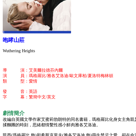
咆哮山莊
Wuthering Heights
導 演：艾美爾拉德芬內爾
演 員：瑪格羅比/雅各艾洛迪/歐文庫柏/夏洛特梅林頓
類 型：愛情
發 音：英語
字 幕：繁簡中文/英文
劇情簡介
改編自英國文學作家艾蜜莉勃朗特的同名書籍，瑪格羅比化身女主角凱
揉麵團的時刻，思緒都情繫性感小鮮肉雅各艾洛迪。
凱西(瑪格羅比 飾)和希斯克里夫(雅各艾洛迪 飾)萌生禁忌之愛，卻在