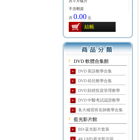
共 0 片碟片
不含郵資
0.00
共
元
結帳
DVD 軟體合集館
DVD 英語教學合集
DVD 幼兒教學合集
DVD 財經投資管理教學
DVD 中醫考試認證教學
各大補習班名師教學合集
藍光影片館
BD-蓝光影片套装
4K UHD 藍光影片區