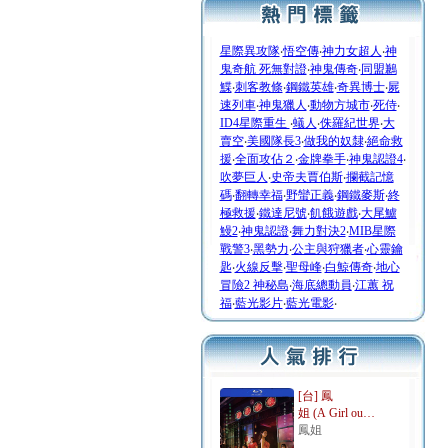
星際異攻隊
‧
悟空傳
‧
神力女超人
‧
神
鬼奇航 死無對證
‧
神鬼傳奇
‧
同盟鶼
鰈
‧
刺客教條
‧
鋼鐵英雄
‧
奇異博士
‧
屍
速列車
‧
神鬼獵人
‧
動物方城市
‧
死侍
‧
ID4星際重生
‧
蟻人
‧
侏羅紀世界
‧
大
賣空
‧
美國隊長3
‧
做我的奴隸
‧
絕命救
援
‧
全面攻佔２
‧
金牌拳手
‧
神鬼認證4
‧
吹夢巨人
‧
史帝夫賈伯斯
‧
攔截記憶
碼
‧
翻轉幸福
‧
野蠻正義
‧
鋼鐵麥斯
‧
終
極救援
‧
鐵達尼號
‧
飢餓遊戲
‧
大尾鱸
鰻2
‧
神鬼認證
‧
舞力對決2
‧
MIB星際
戰警3
‧
黑勢力
‧
公主與狩獵者
‧
心靈鑰
匙
‧
火線反擊
‧
聖母峰
‧
白鯨傳奇
‧
地心
冒險2 神秘島
‧
海底總動員
‧
江蕙 祝
福
‧
藍光影片
‧
藍光電影
‧
[台] 鳳
姐 (A Girl ou…
鳳姐