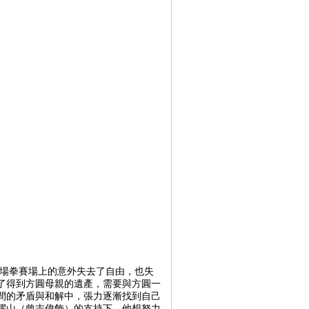
一場拳賽場上的意外失去了自由，也失
了得到方圓母親的遺產，需要與方圓一
間的矛盾與和解中，張力逐漸找到自己
耀山（曾志偉飾）的支持下，他想努力