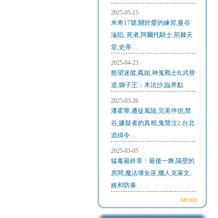
2025-05-15
米奇17號,關於愛的練習,曼谷
淪陷, 死者,阿爾托騎士,荊棘天
堂,史蒂…
2025-04-23
慾望迷蹤,鳳姐,神鬼戰士II,武替
道,獅子王：木法沙,臨界點
2025-03-26
潘霍華,遷徒風險,完美伴侶,禁
谷,嫌疑者的真相,鬼聲泣2,台北
追緝令…
2025-03-05
猛毒最終章：最後一舞,隔壁的
房間,魔法壞女巫,獵人克萊文,
維和防暴…
MORE