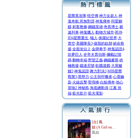
星際異攻隊
‧
悟空傳
‧
神力女超人
‧
神
鬼奇航 死無對證
‧
神鬼傳奇
‧
同盟鶼
鰈
‧
刺客教條
‧
鋼鐵英雄
‧
奇異博士
‧
屍
速列車
‧
神鬼獵人
‧
動物方城市
‧
死侍
‧
ID4星際重生
‧
蟻人
‧
侏羅紀世界
‧
大
賣空
‧
美國隊長3
‧
做我的奴隸
‧
絕命救
援
‧
全面攻佔２
‧
金牌拳手
‧
神鬼認證4
‧
吹夢巨人
‧
史帝夫賈伯斯
‧
攔截記憶
碼
‧
翻轉幸福
‧
野蠻正義
‧
鋼鐵麥斯
‧
終
極救援
‧
鐵達尼號
‧
飢餓遊戲
‧
大尾鱸
鰻2
‧
神鬼認證
‧
舞力對決2
‧
MIB星際
戰警3
‧
黑勢力
‧
公主與狩獵者
‧
心靈鑰
匙
‧
火線反擊
‧
聖母峰
‧
白鯨傳奇
‧
地心
冒險2 神秘島
‧
海底總動員
‧
江蕙 祝
福
‧
藍光影片
‧
藍光電影
‧
[台] 鳳
姐 (A Girl ou…
鳳姐