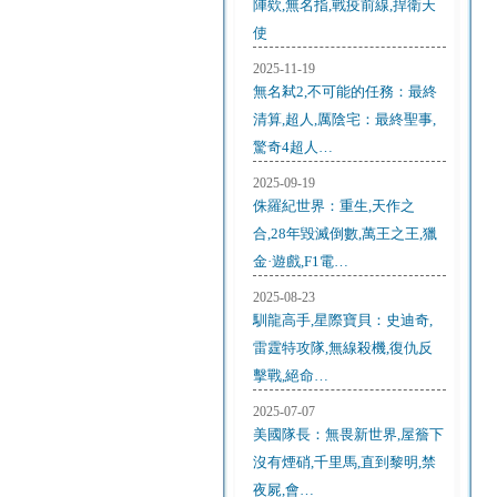
陣欸,無名指,戰疫前線,捍衛天
使
2025-11-19
無名弒2,不可能的任務：最終
清算,超人,厲陰宅：最終聖事,
驚奇4超人…
2025-09-19
侏羅紀世界：重生,天作之
合,28年毀滅倒數,萬王之王,獵
金·遊戲,F1電…
2025-08-23
馴龍高手,星際寶貝：史迪奇,
雷霆特攻隊,無線殺機,復仇反
擊戰,絕命…
2025-07-07
美國隊長：無畏新世界,屋簷下
沒有煙硝,千里馬,直到黎明,禁
夜屍,會…