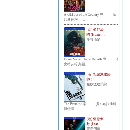
A Girl out of the Country 導 演：
邱新達演 …
[泰] 曼谷淪
陷 (Home …
曼谷淪陷
Home Sweet Home Rebirth 導 演：
史特芬哈克/亞…
[港] 粗獷派建築
師 (T…
粗獷派建築師
The Brutalist 導 演：布拉迪科
貝特演 …
[港] 窒息倒
數 (Last …
窒息倒數