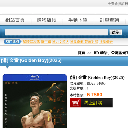
免費會員註
星際異攻隊
悟空傳
神力女超人
神鬼奇航 死無對證
神鬼傳奇
首頁
>>
BD-華語、亞洲藍光
[港] 金童 (Golden Boy)(2025)
[港] 金童 (Golden Boy)(2025)
碟片編號：BD25_31665
光碟片數：1
NT$60
本站售價：
馬上訂購