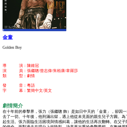
金童
Golden Boy
導 演：陳維冠
演 員：張繼聰/曾志偉/朱栢康/韋羅莎
類 型：劇情
發 音：粵語
字 幕：繁簡中文/英文
劇情簡介
在十年前的拳擊界，張力（張繼聰 飾）是如日中天的「金童」，卻因
去了一切。十年後，他刑滿出獄，遇上他從未見面的親生兒子方圓。為
起生活。張力面臨生活困境與情感糾葛，讓他的生活再次翻轉。在父子
的使命，面對過去在擂台上的陰影，決意再次重拾拳擊夢想，在教練周