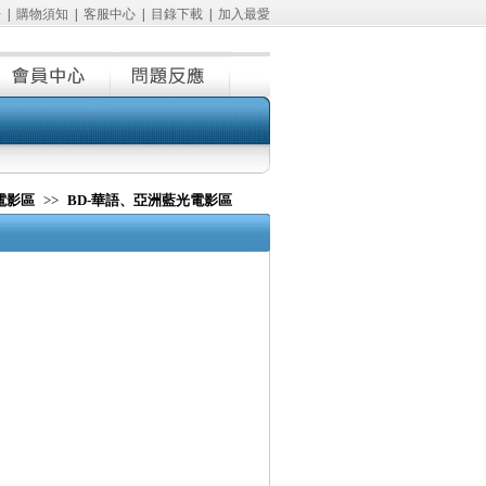
冊
|
購物須知
|
客服中心
|
目錄下載
|
加入最愛
電影區
>>
BD-華語、亞洲藍光電影區