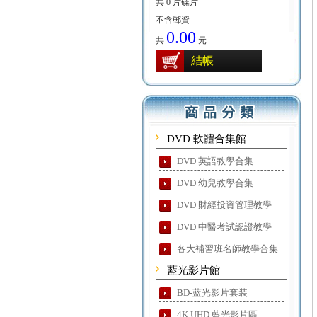
共 0 片碟片
不含郵資
0.00
共
元
結帳
DVD 軟體合集館
DVD 英語教學合集
DVD 幼兒教學合集
DVD 財經投資管理教學
DVD 中醫考試認證教學
各大補習班名師教學合集
藍光影片館
BD-蓝光影片套装
4K UHD 藍光影片區