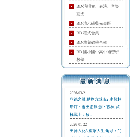
BD-演唱會、表演、音樂
藍光
BD-演示碟藍光專區
BD-程式合集
BD-幼兒教學合輯
BD-國小國中高中補習班
教學
2026-03-21
欣德之聲,動物方城市2,史普林
斯汀：走出虛無,創：戰神, 終
極戰士：殺…
2026-01-22
出神入化3,重擊人生,角頭：鬥